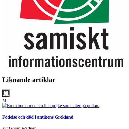
Liknande artiklar
M
Födelse och död i antikens Grekland
av: Göran Wadner