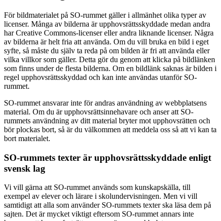
För bildmaterialet på SO-rummet gäller i allmänhet olika typer av
licenser. Många av bilderna är upphovsrättsskyddade medan andra
har Creative Commons-licenser eller andra liknande licenser. Några
av bilderna är helt fria att använda. Om du vill bruka en bild i eget
syfte, så måste du själv ta reda på om bilden är fri att använda eller
vilka villkor som gäller. Detta gör du genom att klicka på bildlänken
som finns under de flesta bilderna. Om en bildlänk saknas är bilden i
regel upphovsrättsskyddad och kan inte användas utanför SO-
rummet.
SO-rummet ansvarar inte för andras användning av webbplatsens
material. Om du är upphovsrättsinnehavare och anser att SO-
rummets användning av ditt material bryter mot upphovsrätten och
bör plockas bort, så är du välkommen att meddela oss så att vi kan ta
bort materialet.
SO-rummets texter är upphovsrättsskyddade enligt
svensk lag
Vi vill gärna att SO-rummet används som kunskapskälla, till
exempel av elever och lärare i skolundervisningen. Men vi vill
samtidigt att alla som använder SO-rummets texter ska läsa dem på
sajten. Det är mycket viktigt eftersom SO-rummet annars inte