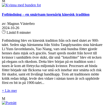
M
Fotbindning – en smärtsam tusenårig kinesisk tradition
av: Magnus Västerbro
2024-10-26
Lästid 8 minuter
Fotbindning blev en kinesisk tradition från och med slutet av 900-
talet. Seden sägs härstamma från Södra Tangdynastins sista härskare
Li Yuns favoritdansös, Yao Niang, vars små bundna fötter gjorde
hennes dans mjuk och graciös. Snart spreds modet från hovet till
kvinnor i samhällets övre skikt, där små ”lotusfötter” blev ett tecken
på elegans och rikedom. Detta blev början på en tradition som i
tusen år kom att förtrycka miljontals kvinnor. Processen att binda
fötter började när flickorna var små och innebar stor smärta och risk
för skador, samt ett livslångt handikapp. Trots att traditionen mötte
kritik redan tidigt, levde den vidare i nästan tusen år och upphörde
först en bit in på 1900-talet...
+ Läs mer
M