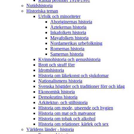
Kända personer 1914-1991
Nutidshistoria
Historiska teman
Urfolk och minoriteter
Aboriginernas historia
Aztekernas historia
Inkafolkets historia
Mayafolkets historia
Nordamerikas urbefolkning
Romernas historia
Samernas historia
Kvinnohistoria och genushistoria
Brott och straff förr
Idrottshistoria
Historia om läkekonst och sjukdomar
Nationalismens historia
Svenska högtider och traditioner förr och idag
Ekonomisk historia
Demokratins historia
Arkitektur- och stilhistoria
Historia om mode, utseende och hygien
Historia om mat och matvanor
Historia om tobak och alkohol
Historia om relationer, kärlek och sex
Världens länder - historia