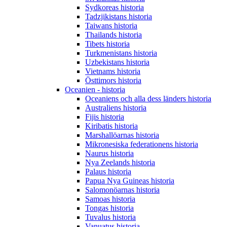
Sydkoreas historia
Tadzjikistans historia
Taiwans historia
Thailands historia
Tibets historia
Turkmenistans historia
Uzbekistans historia
Vietnams historia
Östtimors historia
Oceanien - historia
Oceaniens och alla dess länders historia
Australiens historia
Fijis historia
Kiribatis historia
Marshallöarnas historia
Mikronesiska federationens historia
Naurus historia
Nya Zeelands historia
Palaus historia
Papua Nya Guineas historia
Salomonöarnas historia
Samoas historia
Tongas historia
Tuvalus historia
Vanuatus historia