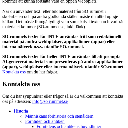
kommer att kunna fortsätta vara en öppen webbplats.
När du använder text- eller bildmaterial från SO-rummet i
skolarbeten och på andra godkända ställen måste du alltid uppge
källan! Det måste framgå tydligt vem som skrivit texten och varifrån
materialet kommer (SO-rummet.se, inkl. länk).
SO-rummets texter får INTE användas fritt som redaktionellt
material på andra webbplatser, applikationer (appar) eller
interna nätverk o.s.v. utanför SO-rummet.
SO-rummets texter får heller INTE användas till att prompta
AI-genererat material som presenteras på andra applikationer
(appar), webbplatser eller interna nätverk utanför SO-rummet.
Kontakta oss
om du har frågor.
Kontakta oss
Om du har synpunkter eller frågor så är du välkommen att kontakta
oss på adressen:
info@so-rummet.se
Historia
Människans förhistoria och stenåldern
Forntiden och antiken
Forntidens och antikens huvudlinjer