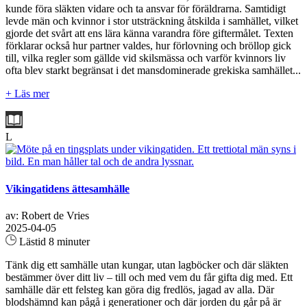
kunde föra släkten vidare och ta ansvar för föräldrarna. Samtidigt
levde män och kvinnor i stor utsträckning åtskilda i samhället, vilket
gjorde det svårt att ens lära känna varandra före giftermålet. Texten
förklarar också hur partner valdes, hur förlovning och bröllop gick
till, vilka regler som gällde vid skilsmässa och varför kvinnors liv
ofta blev starkt begränsat i det mansdominerade grekiska samhället...
+ Läs mer
L
Vikingatidens ättesamhälle
av: Robert de Vries
2025-04-05
Lästid 8 minuter
Tänk dig ett samhälle utan kungar, utan lagböcker och där släkten
bestämmer över ditt liv – till och med vem du får gifta dig med. Ett
samhälle där ett felsteg kan göra dig fredlös, jagad av alla. Där
blodshämnd kan pågå i generationer och där jorden du går på är