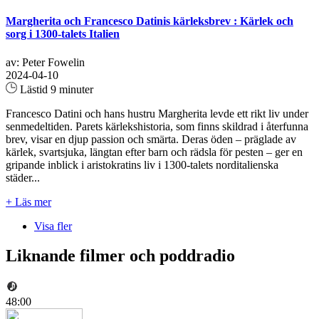
Margherita och Francesco Datinis kärleksbrev : Kärlek och
sorg i 1300-talets Italien
av: Peter Fowelin
2024-04-10
Lästid 9 minuter
Francesco Datini och hans hustru Margherita levde ett rikt liv under
senmedeltiden. Parets kärlekshistoria, som finns skildrad i återfunna
brev, visar en djup passion och smärta. Deras öden – präglade av
kärlek, svartsjuka, längtan efter barn och rädsla för pesten – ger en
gripande inblick i aristokratins liv i 1300-talets norditalienska
städer...
+ Läs mer
Visa fler
Liknande filmer och poddradio
48:00