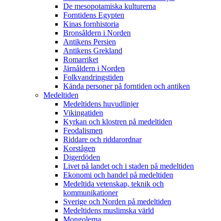
De mesopotamiska kulturerna
Forntidens Egypten
Kinas fornhistoria
Bronsåldern i Norden
Antikens Persien
Antikens Grekland
Romarriket
Järnåldern i Norden
Folkvandringstiden
Kända personer på forntiden och antiken
Medeltiden
Medeltidens huvudlinjer
Vikingatiden
Kyrkan och klostren på medeltiden
Feodalismen
Riddare och riddarordnar
Korstågen
Digerdöden
Livet på landet och i staden på medeltiden
Ekonomi och handel på medeltiden
Medeltida vetenskap, teknik och
kommunikationer
Sverige och Norden på medeltiden
Medeltidens muslimska värld
Mongolerna