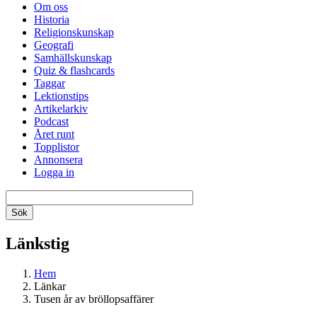
Om oss
Historia
Religionskunskap
Geografi
Samhällskunskap
Quiz & flashcards
Taggar
Lektionstips
Artikelarkiv
Podcast
Året runt
Topplistor
Annonsera
Logga in
Länkstig
Hem
Länkar
Tusen år av bröllopsaffärer