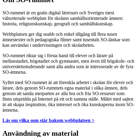
SO-rummet är en gratis digital lärresurs och Sveriges mest
välsorterade webbplats för skolans samhällsorienterade ämnen:
historia, religionskunskap, geografi och samhällskunskap.
Webbplatsen ger dig snabb och enkel tillgång till flera tusen
ämnestexter och pedagogiska filmer samt tusentals SO-länkar som
kan användas i undervisningen och skolarbeten.
SO-rummet riktar sig i första hand till elever och lärare på
mellanstadiet, högstadiet och gymnasiet, men även till högskole- och
universitetsstuderande samt alla andra som är intresserade av de fyra
SO-ämnena.
Syftet med SO-rummet är att förenkla arbetet i skolan för elever och
lärare, dels genom SO-rummets egna material i olika ämnen, dels
genom att samla merparten av alla bra och fria SO-resurser som
finns utspridda på Internet på ett och samma ställe. Målet med sajten
är att skapa inspiration, öka intresset och öka kunskaperna inom SO-
ämnena.
Läs om vilka som står bakom webbplatsen >
Användning av material