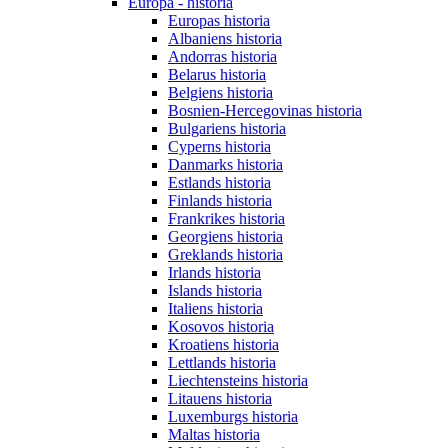
Europa - historia
Europas historia
Albaniens historia
Andorras historia
Belarus historia
Belgiens historia
Bosnien-Hercegovinas historia
Bulgariens historia
Cyperns historia
Danmarks historia
Estlands historia
Finlands historia
Frankrikes historia
Georgiens historia
Greklands historia
Irlands historia
Islands historia
Italiens historia
Kosovos historia
Kroatiens historia
Lettlands historia
Liechtensteins historia
Litauens historia
Luxemburgs historia
Maltas historia