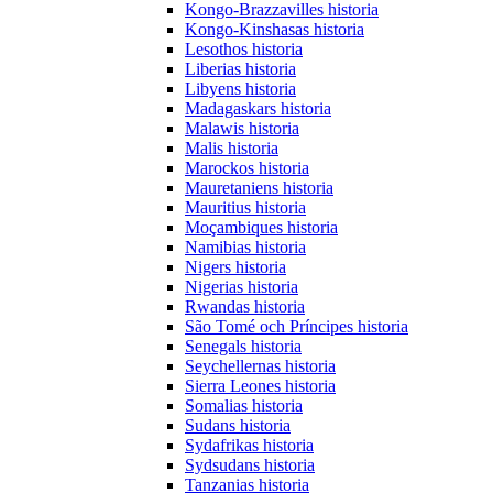
Kongo-Brazzavilles historia
Kongo-Kinshasas historia
Lesothos historia
Liberias historia
Libyens historia
Madagaskars historia
Malawis historia
Malis historia
Marockos historia
Mauretaniens historia
Mauritius historia
Moçambiques historia
Namibias historia
Nigers historia
Nigerias historia
Rwandas historia
São Tomé och Príncipes historia
Senegals historia
Seychellernas historia
Sierra Leones historia
Somalias historia
Sudans historia
Sydafrikas historia
Sydsudans historia
Tanzanias historia