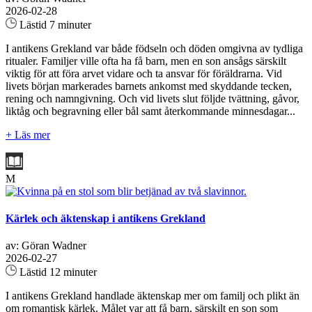
2026-02-28
Lästid 7 minuter
I antikens Grekland var både födseln och döden omgivna av tydliga
ritualer. Familjer ville ofta ha få barn, men en son ansågs särskilt
viktig för att föra arvet vidare och ta ansvar för föräldrarna. Vid
livets början markerades barnets ankomst med skyddande tecken,
rening och namngivning. Och vid livets slut följde tvättning, gåvor,
liktåg och begravning eller bål samt återkommande minnesdagar...
+ Läs mer
M
Kärlek och äktenskap i antikens Grekland
av: Göran Wadner
2026-02-27
Lästid 12 minuter
I antikens Grekland handlade äktenskap mer om familj och plikt än
om romantisk kärlek. Målet var att få barn, särskilt en son som