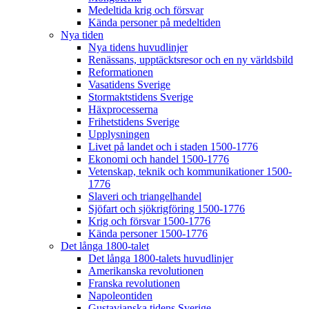
Medeltida krig och försvar
Kända personer på medeltiden
Nya tiden
Nya tidens huvudlinjer
Renässans, upptäcktsresor och en ny världsbild
Reformationen
Vasatidens Sverige
Stormaktstidens Sverige
Häxprocesserna
Frihetstidens Sverige
Upplysningen
Livet på landet och i staden 1500-1776
Ekonomi och handel 1500-1776
Vetenskap, teknik och kommunikationer 1500-
1776
Slaveri och triangelhandel
Sjöfart och sjökrigföring 1500-1776
Krig och försvar 1500-1776
Kända personer 1500-1776
Det långa 1800-talet
Det långa 1800-talets huvudlinjer
Amerikanska revolutionen
Franska revolutionen
Napoleontiden
Gustavianska tidens Sverige