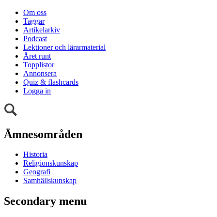
Om oss
Taggar
Artikelarkiv
Podcast
Lektioner och lärarmaterial
Året runt
Topplistor
Annonsera
Quiz & flashcards
Logga in
Ämnesområden
Historia
Religionskunskap
Geografi
Samhällskunskap
Secondary menu