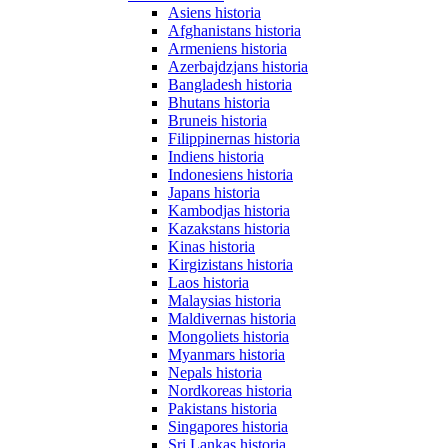
Asiens historia
Afghanistans historia
Armeniens historia
Azerbajdzjans historia
Bangladesh historia
Bhutans historia
Bruneis historia
Filippinernas historia
Indiens historia
Indonesiens historia
Japans historia
Kambodjas historia
Kazakstans historia
Kinas historia
Kirgizistans historia
Laos historia
Malaysias historia
Maldivernas historia
Mongoliets historia
Myanmars historia
Nepals historia
Nordkoreas historia
Pakistans historia
Singapores historia
Sri Lankas historia