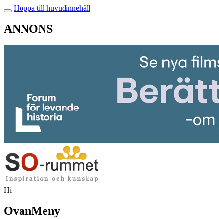
Hoppa till huvudinnehåll
ANNONS
Hi
OvanMeny