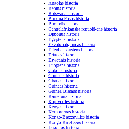
Angolas historia
Benins historia
Botswanas historia
Burkina Fasos historia
Burundis historia
Centralafrikanska republikens historia
Djiboutis historia
Egyptens historia
Ekvatorialguineas historia
Elfenbenskustens historia
Eritreas historia
Eswatinis historia
Etiopiens historia
Gabons historia
Gambias historia
Ghanas historia
Guineas historia
Guinea-Bissaus historia
Kameruns historia
Kap Verdes historia
Kenyas historia
Komorernas historia
Kongo-Brazzavilles historia
Kongo-Kinshasas historia
Lesothos historia