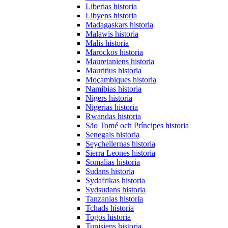
Liberias historia
Libyens historia
Madagaskars historia
Malawis historia
Malis historia
Marockos historia
Mauretaniens historia
Mauritius historia
Moçambiques historia
Namibias historia
Nigers historia
Nigerias historia
Rwandas historia
São Tomé och Príncipes historia
Senegals historia
Seychellernas historia
Sierra Leones historia
Somalias historia
Sudans historia
Sydafrikas historia
Sydsudans historia
Tanzanias historia
Tchads historia
Togos historia
Tunisiens historia