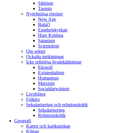
Sikhism
Taoism
Nyreligiösa rörelser
New Age
Bahá'í
Enighetskyrkan
Hare Krishna
Satanism
Scientologi
Om sekter
Ockulta inriktningar
Icke religiösa livsåskådningar
Ekosofi
Existentialism
Humanism
Marxism
Socialdarwinism
Livsfrågor
Folktro
Sekularisering och religionskritik
Sekularisering
Religionskritik
Geografi
Kartor och kartkunskap
Klimat