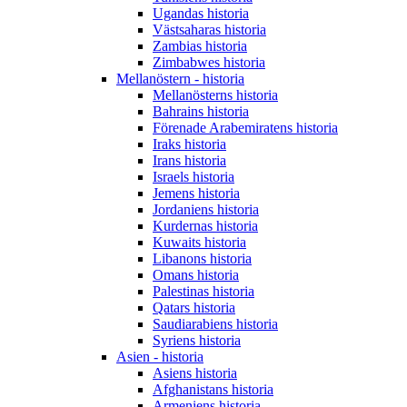
Ugandas historia
Västsaharas historia
Zambias historia
Zimbabwes historia
Mellanöstern - historia
Mellanösterns historia
Bahrains historia
Förenade Arabemiratens historia
Iraks historia
Irans historia
Israels historia
Jemens historia
Jordaniens historia
Kurdernas historia
Kuwaits historia
Libanons historia
Omans historia
Palestinas historia
Qatars historia
Saudiarabiens historia
Syriens historia
Asien - historia
Asiens historia
Afghanistans historia
Armeniens historia