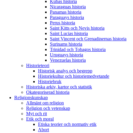
Kubas historia
Nicaraguas historia
Panamas historia
Paraguays historia
Perus historia
Saint Kitts och Nevis historia
Saint Lucias historia
Saint Vincent och Grenadinernas historia
Surinams historia
Trinidad och Tobagos historia
Uruguays historia
Venezuelas historia
Historieteori
Historisk analys och begrepp
Historiekultur och historiemedvetande
Historiebruk
Historiska arkiv, kartor och statistik
Okategoriserad historia
Religionskunskap
Allmänt om religion
Religion och vetenskap
Myt och rit
Etik och moral
Etiska teorier och normativ etik
Abort