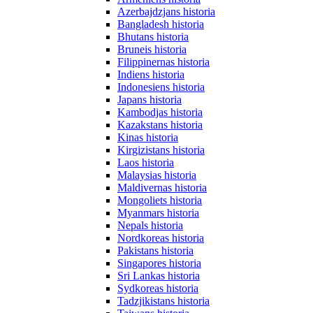
Azerbajdzjans historia
Bangladesh historia
Bhutans historia
Bruneis historia
Filippinernas historia
Indiens historia
Indonesiens historia
Japans historia
Kambodjas historia
Kazakstans historia
Kinas historia
Kirgizistans historia
Laos historia
Malaysias historia
Maldivernas historia
Mongoliets historia
Myanmars historia
Nepals historia
Nordkoreas historia
Pakistans historia
Singapores historia
Sri Lankas historia
Sydkoreas historia
Tadzjikistans historia