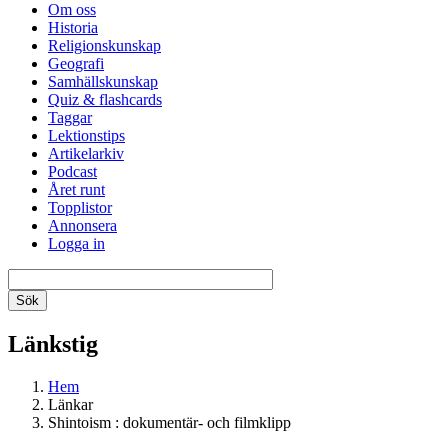
Om oss
Historia
Religionskunskap
Geografi
Samhällskunskap
Quiz & flashcards
Taggar
Lektionstips
Artikelarkiv
Podcast
Året runt
Topplistor
Annonsera
Logga in
Länkstig
Hem
Länkar
Shintoism : dokumentär- och filmklipp