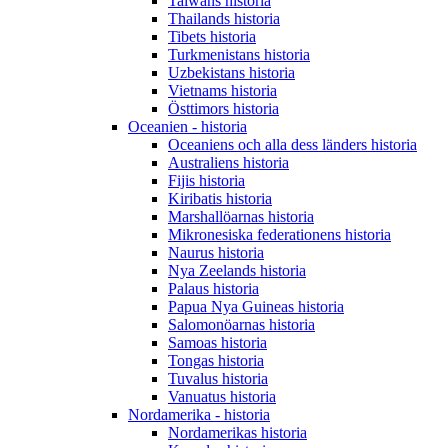
Taiwans historia
Thailands historia
Tibets historia
Turkmenistans historia
Uzbekistans historia
Vietnams historia
Östtimors historia
Oceanien - historia
Oceaniens och alla dess länders historia
Australiens historia
Fijis historia
Kiribatis historia
Marshallöarnas historia
Mikronesiska federationens historia
Naurus historia
Nya Zeelands historia
Palaus historia
Papua Nya Guineas historia
Salomonöarnas historia
Samoas historia
Tongas historia
Tuvalus historia
Vanuatus historia
Nordamerika - historia
Nordamerikas historia