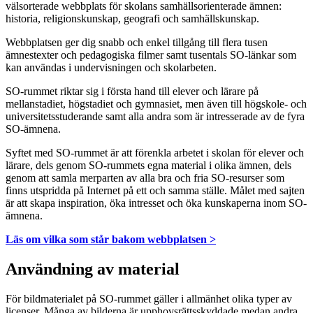
välsorterade webbplats för skolans samhällsorienterade ämnen:
historia, religionskunskap, geografi och samhällskunskap.
Webbplatsen ger dig snabb och enkel tillgång till flera tusen
ämnestexter och pedagogiska filmer samt tusentals SO-länkar som
kan användas i undervisningen och skolarbeten.
SO-rummet riktar sig i första hand till elever och lärare på
mellanstadiet, högstadiet och gymnasiet, men även till högskole- och
universitetsstuderande samt alla andra som är intresserade av de fyra
SO-ämnena.
Syftet med SO-rummet är att förenkla arbetet i skolan för elever och
lärare, dels genom SO-rummets egna material i olika ämnen, dels
genom att samla merparten av alla bra och fria SO-resurser som
finns utspridda på Internet på ett och samma ställe. Målet med sajten
är att skapa inspiration, öka intresset och öka kunskaperna inom SO-
ämnena.
Läs om vilka som står bakom webbplatsen >
Användning av material
För bildmaterialet på SO-rummet gäller i allmänhet olika typer av
licenser. Många av bilderna är upphovsrättsskyddade medan andra