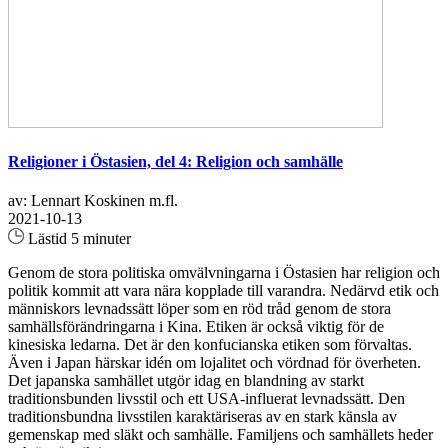
Religioner i Östasien, del 4: Religion och samhälle
av: Lennart Koskinen m.fl.
2021-10-13
Lästid 5 minuter
Genom de stora politiska omvälvningarna i Östasien har religion och
politik kommit att vara nära kopplade till varandra. Nedärvd etik och
människors levnadssätt löper som en röd tråd genom de stora
samhällsförändringarna i Kina. Etiken är också viktig för de
kinesiska ledarna. Det är den konfucianska etiken som förvaltas.
Även i Japan härskar idén om lojalitet och vördnad för överheten.
Det japanska samhället utgör idag en blandning av starkt
traditionsbunden livsstil och ett USA-influerat levnadssätt. Den
traditionsbundna livsstilen karaktäriseras av en stark känsla av
gemenskap med släkt och samhälle. Familjens och samhällets heder