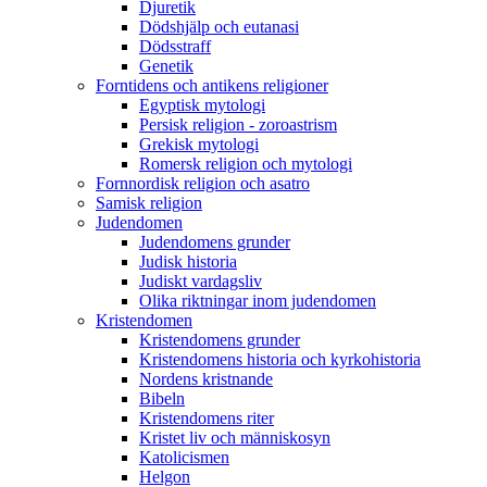
Djuretik
Dödshjälp och eutanasi
Dödsstraff
Genetik
Forntidens och antikens religioner
Egyptisk mytologi
Persisk religion - zoroastrism
Grekisk mytologi
Romersk religion och mytologi
Fornnordisk religion och asatro
Samisk religion
Judendomen
Judendomens grunder
Judisk historia
Judiskt vardagsliv
Olika riktningar inom judendomen
Kristendomen
Kristendomens grunder
Kristendomens historia och kyrkohistoria
Nordens kristnande
Bibeln
Kristendomens riter
Kristet liv och människosyn
Katolicismen
Helgon