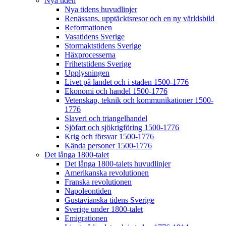
Nya tiden
Nya tidens huvudlinjer
Renässans, upptäcktsresor och en ny världsbild
Reformationen
Vasatidens Sverige
Stormaktstidens Sverige
Häxprocesserna
Frihetstidens Sverige
Upplysningen
Livet på landet och i staden 1500-1776
Ekonomi och handel 1500-1776
Vetenskap, teknik och kommunikationer 1500-
1776
Slaveri och triangelhandel
Sjöfart och sjökrigföring 1500-1776
Krig och försvar 1500-1776
Kända personer 1500-1776
Det långa 1800-talet
Det långa 1800-talets huvudlinjer
Amerikanska revolutionen
Franska revolutionen
Napoleontiden
Gustavianska tidens Sverige
Sverige under 1800-talet
Emigrationen