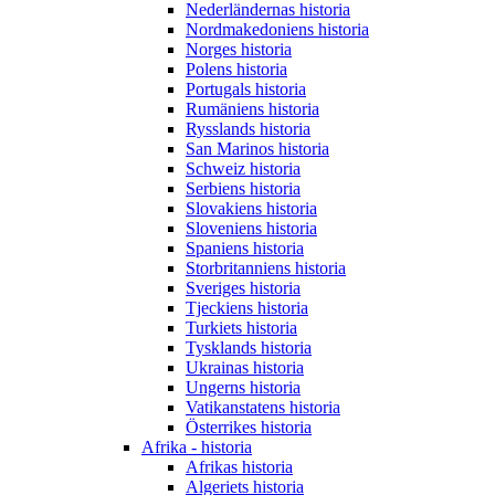
Nederländernas historia
Nordmakedoniens historia
Norges historia
Polens historia
Portugals historia
Rumäniens historia
Rysslands historia
San Marinos historia
Schweiz historia
Serbiens historia
Slovakiens historia
Sloveniens historia
Spaniens historia
Storbritanniens historia
Sveriges historia
Tjeckiens historia
Turkiets historia
Tysklands historia
Ukrainas historia
Ungerns historia
Vatikanstatens historia
Österrikes historia
Afrika - historia
Afrikas historia
Algeriets historia