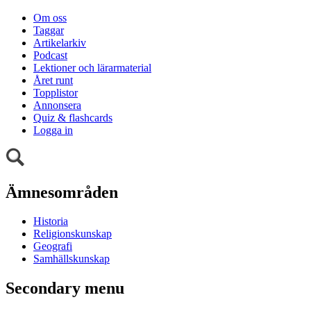
Om oss
Taggar
Artikelarkiv
Podcast
Lektioner och lärarmaterial
Året runt
Topplistor
Annonsera
Quiz & flashcards
Logga in
Ämnesområden
Historia
Religionskunskap
Geografi
Samhällskunskap
Secondary menu