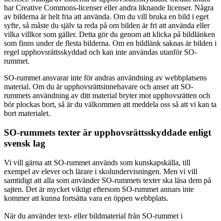
har Creative Commons-licenser eller andra liknande licenser. Några
av bilderna är helt fria att använda. Om du vill bruka en bild i eget
syfte, så måste du själv ta reda på om bilden är fri att använda eller
vilka villkor som gäller. Detta gör du genom att klicka på bildlänken
som finns under de flesta bilderna. Om en bildlänk saknas är bilden i
regel upphovsrättsskyddad och kan inte användas utanför SO-
rummet.
SO-rummet ansvarar inte för andras användning av webbplatsens
material. Om du är upphovsrättsinnehavare och anser att SO-
rummets användning av ditt material bryter mot upphovsrätten och
bör plockas bort, så är du välkommen att meddela oss så att vi kan ta
bort materialet.
SO-rummets texter är upphovsrättsskyddade enligt
svensk lag
Vi vill gärna att SO-rummet används som kunskapskälla, till
exempel av elever och lärare i skolundervisningen. Men vi vill
samtidigt att alla som använder SO-rummets texter ska läsa dem på
sajten. Det är mycket viktigt eftersom SO-rummet annars inte
kommer att kunna fortsätta vara en öppen webbplats.
När du använder text- eller bildmaterial från SO-rummet i