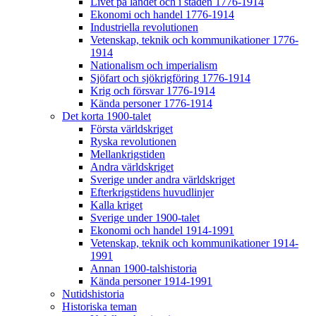
Livet på landet och i staden 1776-1914
Ekonomi och handel 1776-1914
Industriella revolutionen
Vetenskap, teknik och kommunikationer 1776-
1914
Nationalism och imperialism
Sjöfart och sjökrigföring 1776-1914
Krig och försvar 1776-1914
Kända personer 1776-1914
Det korta 1900-talet
Första världskriget
Ryska revolutionen
Mellankrigstiden
Andra världskriget
Sverige under andra världskriget
Efterkrigstidens huvudlinjer
Kalla kriget
Sverige under 1900-talet
Ekonomi och handel 1914-1991
Vetenskap, teknik och kommunikationer 1914-
1991
Annan 1900-talshistoria
Kända personer 1914-1991
Nutidshistoria
Historiska teman