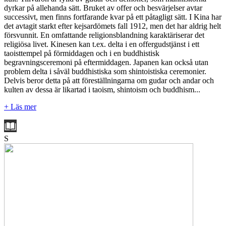
dyrkar på allehanda sätt. Bruket av offer och besvärjelser avtar
successivt, men finns fortfarande kvar på ett påtagligt sätt. I Kina har
det avtagit starkt efter kejsardömets fall 1912, men det har aldrig helt
försvunnit. En omfattande religionsblandning karaktäriserar det
religiösa livet. Kinesen kan t.ex. delta i en offergudstjänst i ett
taoisttempel på förmiddagen och i en buddhistisk
begravningsceremoni på eftermiddagen. Japanen kan också utan
problem delta i såväl buddhistiska som shintoistiska ceremonier.
Delvis beror detta på att föreställningarna om gudar och andar och
kulten av dessa är likartad i taoism, shintoism och buddhism...
+ Läs mer
S