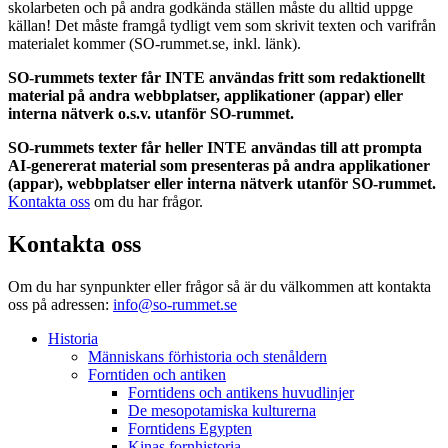
skolarbeten och på andra godkända ställen måste du alltid uppge
källan! Det måste framgå tydligt vem som skrivit texten och varifrån
materialet kommer (SO-rummet.se, inkl. länk).
SO-rummets texter får INTE användas fritt som redaktionellt
material på andra webbplatser, applikationer (appar) eller
interna nätverk o.s.v. utanför SO-rummet.
SO-rummets texter får heller INTE användas till att prompta
AI-genererat material som presenteras på andra applikationer
(appar), webbplatser eller interna nätverk utanför SO-rummet.
Kontakta oss
om du har frågor.
Kontakta oss
Om du har synpunkter eller frågor så är du välkommen att kontakta
oss på adressen:
info@so-rummet.se
Historia
Människans förhistoria och stenåldern
Forntiden och antiken
Forntidens och antikens huvudlinjer
De mesopotamiska kulturerna
Forntidens Egypten
Kinas fornhistoria