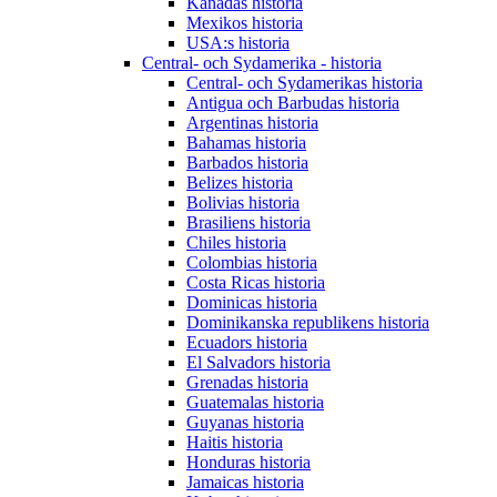
Kanadas historia
Mexikos historia
USA:s historia
Central- och Sydamerika - historia
Central- och Sydamerikas historia
Antigua och Barbudas historia
Argentinas historia
Bahamas historia
Barbados historia
Belizes historia
Bolivias historia
Brasiliens historia
Chiles historia
Colombias historia
Costa Ricas historia
Dominicas historia
Dominikanska republikens historia
Ecuadors historia
El Salvadors historia
Grenadas historia
Guatemalas historia
Guyanas historia
Haitis historia
Honduras historia
Jamaicas historia