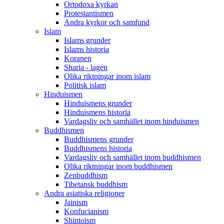
Ortodoxa kyrkan
Protestantismen
Andra kyrkor och samfund
Islam
Islams grunder
Islams historia
Koranen
Sharia - lagen
Olika riktningar inom islam
Politisk islam
Hinduismen
Hinduismens grunder
Hinduismens historia
Vardagsliv och samhället inom hinduismen
Buddhismen
Buddhismens grunder
Buddhismens historia
Vardagsliv och samhället inom buddhismen
Olika riktningar inom buddhismen
Zenbuddhism
Tibetansk buddhism
Andra asiatiska religioner
Jainism
Konfucianism
Shintoism