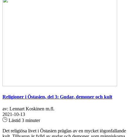
Religioner i Östasien, del 3: Gudar, demoner och kult
av: Lennart Koskinen m.fl.
2021-10-13
Lästid 3 minuter
Det religiösa livet i Östasien präglas av en mycket iögonfallande
kult. Tillvaron är fylld av gudar och demoner, som människorna