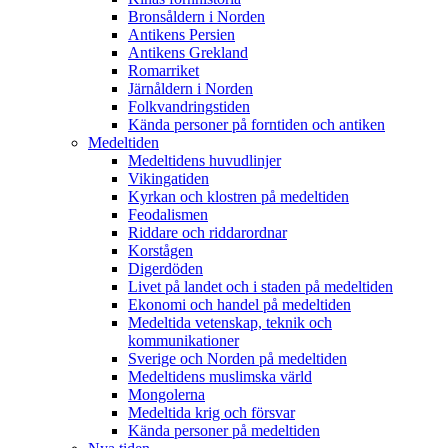
Bronsåldern i Norden
Antikens Persien
Antikens Grekland
Romarriket
Järnåldern i Norden
Folkvandringstiden
Kända personer på forntiden och antiken
Medeltiden
Medeltidens huvudlinjer
Vikingatiden
Kyrkan och klostren på medeltiden
Feodalismen
Riddare och riddarordnar
Korstågen
Digerdöden
Livet på landet och i staden på medeltiden
Ekonomi och handel på medeltiden
Medeltida vetenskap, teknik och
kommunikationer
Sverige och Norden på medeltiden
Medeltidens muslimska värld
Mongolerna
Medeltida krig och försvar
Kända personer på medeltiden