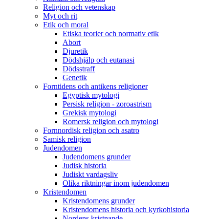
Religion och vetenskap
Myt och rit
Etik och moral
Etiska teorier och normativ etik
Abort
Djuretik
Dödshjälp och eutanasi
Dödsstraff
Genetik
Forntidens och antikens religioner
Egyptisk mytologi
Persisk religion - zoroastrism
Grekisk mytologi
Romersk religion och mytologi
Fornnordisk religion och asatro
Samisk religion
Judendomen
Judendomens grunder
Judisk historia
Judiskt vardagsliv
Olika riktningar inom judendomen
Kristendomen
Kristendomens grunder
Kristendomens historia och kyrkohistoria
Nordens kristnande