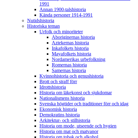
1991
Annan 1900-talshistoria
Kända personer 1914-1991
Nutidshistoria
Historiska teman
Urfolk och minoriteter
Aboriginernas historia
Aztekernas historia
Inkafolkets historia
Mayafolkets historia
Nordamerikas urbefolkning
Romernas historia
Samernas historia
Kvinnohistoria och genushistoria
Brott och straff förr
Idrottshistoria
Historia om läkekonst och sjukdomar
Nationalismens historia
Svenska högtider och traditioner förr och idag
Ekonomisk historia
Demokratins historia
Arkitektur- och stilhistoria
Historia om mode, utseende och hygien
Historia om mat och matvanor
Historia om tobak och alkohol