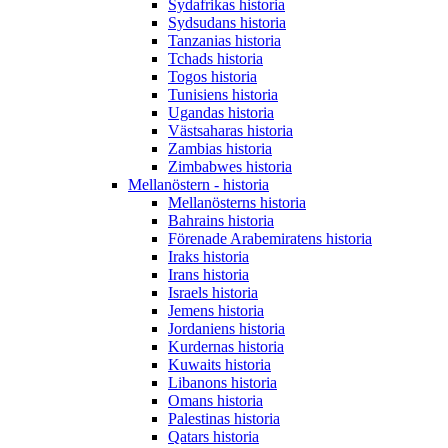
Sydafrikas historia
Sydsudans historia
Tanzanias historia
Tchads historia
Togos historia
Tunisiens historia
Ugandas historia
Västsaharas historia
Zambias historia
Zimbabwes historia
Mellanöstern - historia
Mellanösterns historia
Bahrains historia
Förenade Arabemiratens historia
Iraks historia
Irans historia
Israels historia
Jemens historia
Jordaniens historia
Kurdernas historia
Kuwaits historia
Libanons historia
Omans historia
Palestinas historia
Qatars historia