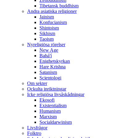
Zenbuddhism
Tibetansk buddhism
Andra asiatiska religioner
Jainism
Konfucianism
Shintoism
Sikhism
Taoism
Nyreligiösa rörelser
New Age
Bahá'í
Enighetskyrkan
Hare Krishna
Satanism
Scientologi
Om sekter
Ockulta inriktningar
Icke religiösa livsåskådningar
Ekosofi
Existentialism
Humanism
Marxism
Socialdarwinism
Livsfrågor
Folktro