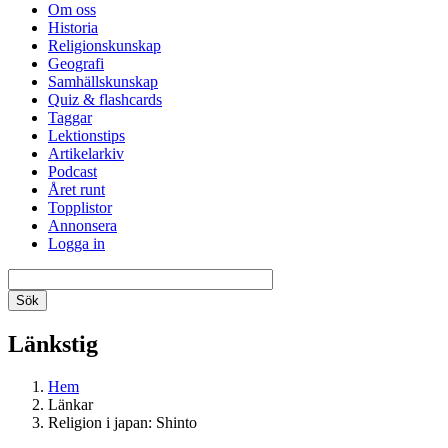
Om oss
Historia
Religionskunskap
Geografi
Samhällskunskap
Quiz & flashcards
Taggar
Lektionstips
Artikelarkiv
Podcast
Året runt
Topplistor
Annonsera
Logga in
Länkstig
Hem
Länkar
Religion i japan: Shinto