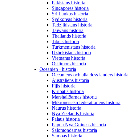
Pakistans historia
Singapores historia
Sri Lankas historia
Sydkoreas historia
Tadzjikistans historia
Taiwans historia
Thailands historia
Tibets historia
Turkmenistans historia
Uzbekistans historia
Vietnams historia
Östtimors historia
Oceanien - historia
Oceaniens och alla dess länders historia
Australiens historia
Fijis historia
Kiribatis historia
Marshallöarnas historia
Mikronesiska federationens historia
Naurus historia
Nya Zeelands historia
Palaus historia
Papua Nya Guineas historia
Salomonöarnas historia
Samoas historia