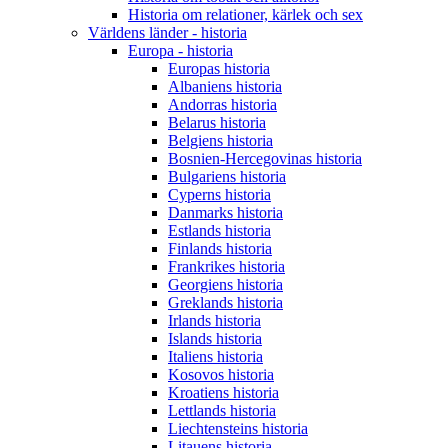
Historia om relationer, kärlek och sex
Världens länder - historia
Europa - historia
Europas historia
Albaniens historia
Andorras historia
Belarus historia
Belgiens historia
Bosnien-Hercegovinas historia
Bulgariens historia
Cyperns historia
Danmarks historia
Estlands historia
Finlands historia
Frankrikes historia
Georgiens historia
Greklands historia
Irlands historia
Islands historia
Italiens historia
Kosovos historia
Kroatiens historia
Lettlands historia
Liechtensteins historia
Litauens historia