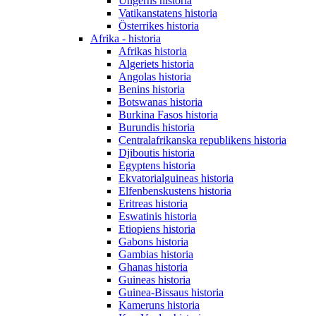
Ungerns historia
Vatikanstatens historia
Österrikes historia
Afrika - historia
Afrikas historia
Algeriets historia
Angolas historia
Benins historia
Botswanas historia
Burkina Fasos historia
Burundis historia
Centralafrikanska republikens historia
Djiboutis historia
Egyptens historia
Ekvatorialguineas historia
Elfenbenskustens historia
Eritreas historia
Eswatinis historia
Etiopiens historia
Gabons historia
Gambias historia
Ghanas historia
Guineas historia
Guinea-Bissaus historia
Kameruns historia