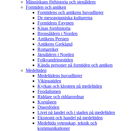
Människans förhistoria och stenåldern
Forntiden och antiken
Forntidens och antikens huvudlinjer
De mesopotamiska kulturerna
Forntidens Egypten
Kinas fornhistoria
Bronsåldern i Norden
Antikens Persien
Antikens Grekland
Romarriket
Järnåldern i Norden
Folkvandringstiden
Kända personer på forntiden och antiken
Medeltiden
Medeltidens huvudlinjer
Vikingatiden
Kyrkan och klostren på medeltiden
Feodalismen
Riddare och riddarordnar
Korstågen
Digerdöden
Livet på landet och i staden på medeltiden
Ekonomi och handel på medeltiden
Medeltida vetenskap, teknik och
kommunikationer