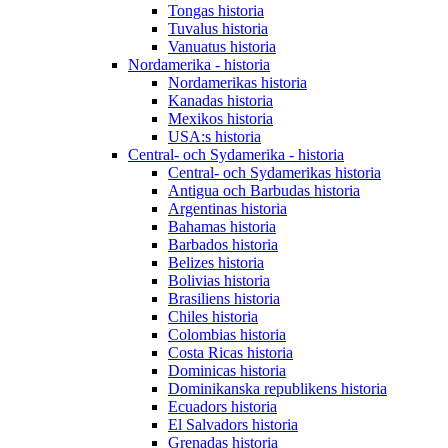
Tongas historia
Tuvalus historia
Vanuatus historia
Nordamerika - historia
Nordamerikas historia
Kanadas historia
Mexikos historia
USA:s historia
Central- och Sydamerika - historia
Central- och Sydamerikas historia
Antigua och Barbudas historia
Argentinas historia
Bahamas historia
Barbados historia
Belizes historia
Bolivias historia
Brasiliens historia
Chiles historia
Colombias historia
Costa Ricas historia
Dominicas historia
Dominikanska republikens historia
Ecuadors historia
El Salvadors historia
Grenadas historia