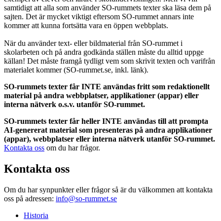
samtidigt att alla som använder SO-rummets texter ska läsa dem på
sajten. Det är mycket viktigt eftersom SO-rummet annars inte
kommer att kunna fortsätta vara en öppen webbplats.
När du använder text- eller bildmaterial från SO-rummet i
skolarbeten och på andra godkända ställen måste du alltid uppge
källan! Det måste framgå tydligt vem som skrivit texten och varifrån
materialet kommer (SO-rummet.se, inkl. länk).
SO-rummets texter får INTE användas fritt som redaktionellt
material på andra webbplatser, applikationer (appar) eller
interna nätverk o.s.v. utanför SO-rummet.
SO-rummets texter får heller INTE användas till att prompta
AI-genererat material som presenteras på andra applikationer
(appar), webbplatser eller interna nätverk utanför SO-rummet.
Kontakta oss
om du har frågor.
Kontakta oss
Om du har synpunkter eller frågor så är du välkommen att kontakta
oss på adressen:
info@so-rummet.se
Historia