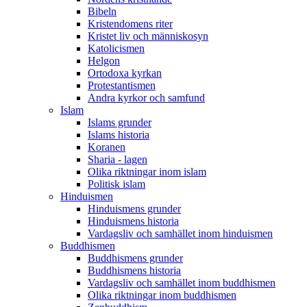
Bibeln
Kristendomens riter
Kristet liv och människosyn
Katolicismen
Helgon
Ortodoxa kyrkan
Protestantismen
Andra kyrkor och samfund
Islam
Islams grunder
Islams historia
Koranen
Sharia - lagen
Olika riktningar inom islam
Politisk islam
Hinduismen
Hinduismens grunder
Hinduismens historia
Vardagsliv och samhället inom hinduismen
Buddhismen
Buddhismens grunder
Buddhismens historia
Vardagsliv och samhället inom buddhismen
Olika riktningar inom buddhismen