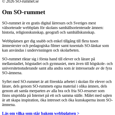
© 2026 SO-rummet.se
Om SO-rummet
SO-rummet är en gratis digital lärresurs och Sveriges mest
välsorterade webbplats för skolans samhällsorienterade ämnen:
historia, religionskunskap, geografi och samhällskunskap.
Webbplatsen ger dig snabb och enkel tillgång till flera tusen
ämnestexter och pedagogiska filmer samt tusentals SO-länkar som
kan användas i undervisningen och skolarbeten.
SO-rummet riktar sig i första hand till elever och lärare på
mellanstadiet, högstadiet och gymnasiet, men även till högskole- och
universitetsstuderande samt alla andra som är intresserade av de fyra
SO-ämnena.
Syftet med SO-rummet är att förenkla arbetet i skolan för elever och
lärare, dels genom SO-rummets egna material i olika ämnen, dels
genom att samla merparten av alla bra och fria SO-resurser som
finns utspridda på Internet på ett och samma ställe. Målet med sajten
är att skapa inspiration, öka intresset och öka kunskaperna inom SO-
ämnena.
Läs om vilka som står bakom webbplatsen >