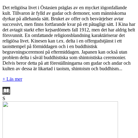
Det religiösa livet i Östasien präglas av en mycket iögonfallande
kult. Tillvaron är fylld av gudar och demoner, som människorna
dyrkar på allehanda sätt. Bruket av offer och besvärjelser avtar
successivt, men finns fortfarande kvar på ett påtagligt sätt. I Kina har
det avtagit starkt efter kejsardömets fall 1912, men det har aldrig helt
försvunnit. En omfattande religionsblandning karaktäriserar det
religiösa livet. Kinesen kan t.ex. delta i en offergudstjänst i ett
taoisttempel på förmiddagen och i en buddhistisk
begravningsceremoni på eftermiddagen. Japanen kan också utan
problem delta i såväl buddhistiska som shintoistiska ceremonier.
Delvis beror detta på att föreställningarna om gudar och andar och
kulten av dessa är likartad i taoism, shintoism och buddhism...
+ Läs mer
S