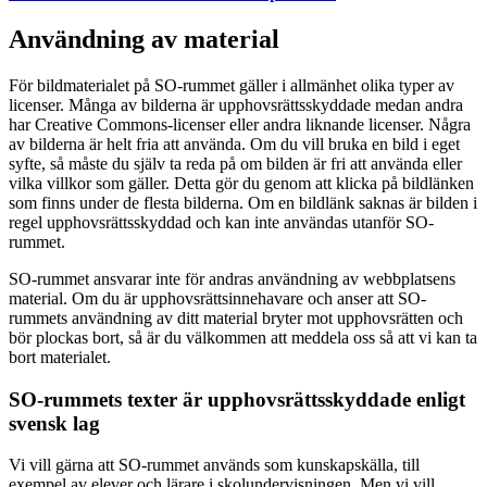
Användning av material
För bildmaterialet på SO-rummet gäller i allmänhet olika typer av
licenser. Många av bilderna är upphovsrättsskyddade medan andra
har Creative Commons-licenser eller andra liknande licenser. Några
av bilderna är helt fria att använda. Om du vill bruka en bild i eget
syfte, så måste du själv ta reda på om bilden är fri att använda eller
vilka villkor som gäller. Detta gör du genom att klicka på bildlänken
som finns under de flesta bilderna. Om en bildlänk saknas är bilden i
regel upphovsrättsskyddad och kan inte användas utanför SO-
rummet.
SO-rummet ansvarar inte för andras användning av webbplatsens
material. Om du är upphovsrättsinnehavare och anser att SO-
rummets användning av ditt material bryter mot upphovsrätten och
bör plockas bort, så är du välkommen att meddela oss så att vi kan ta
bort materialet.
SO-rummets texter är upphovsrättsskyddade enligt
svensk lag
Vi vill gärna att SO-rummet används som kunskapskälla, till
exempel av elever och lärare i skolundervisningen. Men vi vill