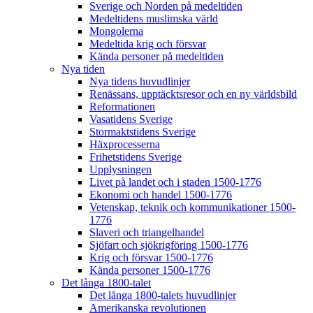
Sverige och Norden på medeltiden
Medeltidens muslimska värld
Mongolerna
Medeltida krig och försvar
Kända personer på medeltiden
Nya tiden
Nya tidens huvudlinjer
Renässans, upptäcktsresor och en ny världsbild
Reformationen
Vasatidens Sverige
Stormaktstidens Sverige
Häxprocesserna
Frihetstidens Sverige
Upplysningen
Livet på landet och i staden 1500-1776
Ekonomi och handel 1500-1776
Vetenskap, teknik och kommunikationer 1500-
1776
Slaveri och triangelhandel
Sjöfart och sjökrigföring 1500-1776
Krig och försvar 1500-1776
Kända personer 1500-1776
Det långa 1800-talet
Det långa 1800-talets huvudlinjer
Amerikanska revolutionen