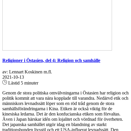
Religioner i Östasien, del 4: Religion och samhälle
av: Lennart Koskinen m.fl.
2021-10-13
Lästid 5 minuter
Genom de stora politiska omvälvningarna i Östasien har religion och
politik kommit att vara nära kopplade till varandra. Nedärvd etik och
människors levnadssätt löper som en röd tråd genom de stora
samhällsförändringarna i Kina. Etiken är också viktig för de
kinesiska ledarna. Det är den konfucianska etiken som förvaltas.
Även i Japan härskar idén om lojalitet och vördnad för överheten.
Det japanska samhället utgör idag en blandning av starkt
traditionsbunden livsstil och ett USA-influerat levnadssätt. Den