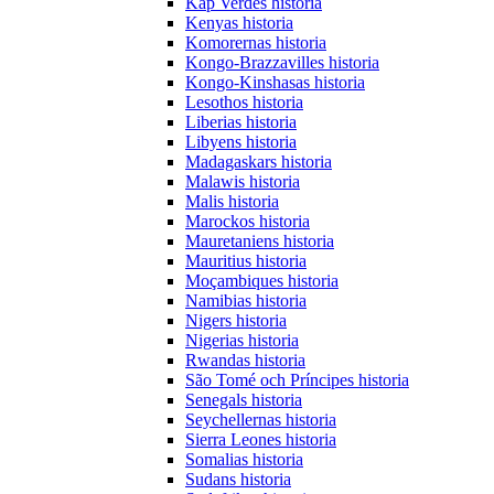
Kap Verdes historia
Kenyas historia
Komorernas historia
Kongo-Brazzavilles historia
Kongo-Kinshasas historia
Lesothos historia
Liberias historia
Libyens historia
Madagaskars historia
Malawis historia
Malis historia
Marockos historia
Mauretaniens historia
Mauritius historia
Moçambiques historia
Namibias historia
Nigers historia
Nigerias historia
Rwandas historia
São Tomé och Príncipes historia
Senegals historia
Seychellernas historia
Sierra Leones historia
Somalias historia
Sudans historia