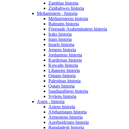
Zambias historia
Zimbabwes historia
Mellanöstern - historia
Mellanösterns historia
Bahrains historia
Förenade Arabemiratens historia
Iraks historia
Irans historia
Israels historia
Jemens historia
Jordaniens historia
Kurdernas historia
Kuwaits historia
Libanons historia
Omans historia
Palestinas historia
Qatars historia
Saudiarabiens historia
Syriens historia
Asien - historia
Asiens historia
Afghanistans historia
Armeniens historia
Azerbajdzjans historia
Bangladesh historia