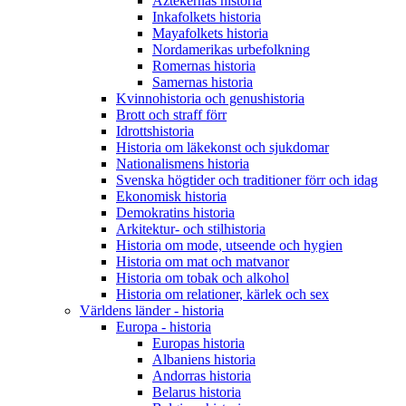
Aztekernas historia
Inkafolkets historia
Mayafolkets historia
Nordamerikas urbefolkning
Romernas historia
Samernas historia
Kvinnohistoria och genushistoria
Brott och straff förr
Idrottshistoria
Historia om läkekonst och sjukdomar
Nationalismens historia
Svenska högtider och traditioner förr och idag
Ekonomisk historia
Demokratins historia
Arkitektur- och stilhistoria
Historia om mode, utseende och hygien
Historia om mat och matvanor
Historia om tobak och alkohol
Historia om relationer, kärlek och sex
Världens länder - historia
Europa - historia
Europas historia
Albaniens historia
Andorras historia
Belarus historia