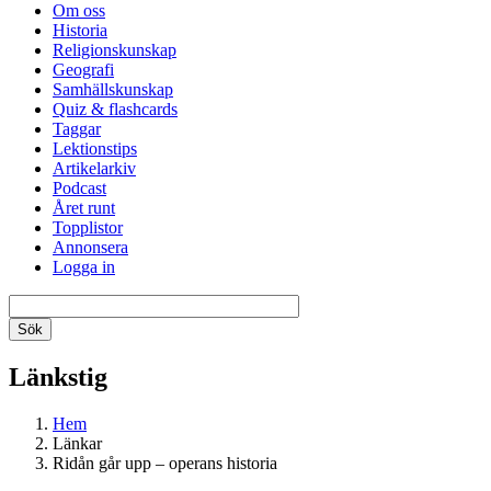
Om oss
Historia
Religionskunskap
Geografi
Samhällskunskap
Quiz & flashcards
Taggar
Lektionstips
Artikelarkiv
Podcast
Året runt
Topplistor
Annonsera
Logga in
Länkstig
Hem
Länkar
Ridån går upp – operans historia