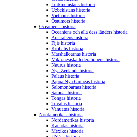
Turkmenistans historia
Uzbekistans historia
Vietnams historia
Östtimors historia
Oceanien - historia
Oceaniens och alla dess länders historia
Australiens historia
Fijis historia
Kiribatis historia
Marshallöarnas historia
Mikronesiska federationens historia
Naurus historia
Nya Zeelands historia
Palaus historia
Papua Nya Guineas historia
Salomonöarnas historia
Samoas historia
Tongas historia
Tuvalus historia
Vanuatus historia
Nordamerika - historia
Nordamerikas historia
Kanadas historia
Mexikos historia
USA:s historia