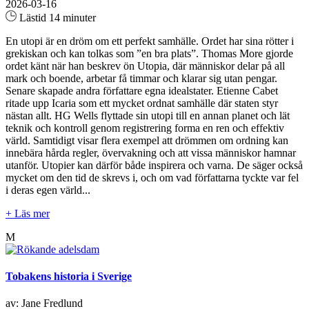
2026-03-16
Lästid 14 minuter
En utopi är en dröm om ett perfekt samhälle. Ordet har sina rötter i
grekiskan och kan tolkas som ”en bra plats”. Thomas More gjorde
ordet känt när han beskrev ön Utopia, där människor delar på all
mark och boende, arbetar få timmar och klarar sig utan pengar.
Senare skapade andra författare egna idealstater. Etienne Cabet
ritade upp Icaria som ett mycket ordnat samhälle där staten styr
nästan allt. HG Wells flyttade sin utopi till en annan planet och lät
teknik och kontroll genom registrering forma en ren och effektiv
värld. Samtidigt visar flera exempel att drömmen om ordning kan
innebära hårda regler, övervakning och att vissa människor hamnar
utanför. Utopier kan därför både inspirera och varna. De säger också
mycket om den tid de skrevs i, och om vad författarna tyckte var fel
i deras egen värld...
+ Läs mer
M
Tobakens historia i Sverige
av: Jane Fredlund