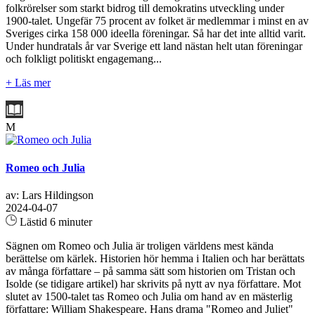
folkrörelser som starkt bidrog till demokratins utveckling under
1900-talet. Ungefär 75 procent av folket är medlemmar i minst en av
Sveriges cirka 158 000 ideella föreningar. Så har det inte alltid varit.
Under hundratals år var Sverige ett land nästan helt utan föreningar
och folkligt politiskt engagemang...
+ Läs mer
M
Romeo och Julia
av: Lars Hildingson
2024-04-07
Lästid 6 minuter
Sägnen om Romeo och Julia är troligen världens mest kända
berättelse om kärlek. Historien hör hemma i Italien och har berättats
av många författare – på samma sätt som historien om Tristan och
Isolde (se tidigare artikel) har skrivits på nytt av nya författare. Mot
slutet av 1500-talet tas Romeo och Julia om hand av en mästerlig
författare: William Shakespeare. Hans drama "Romeo and Juliet"