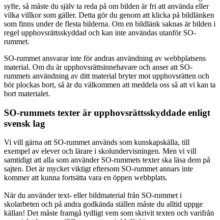
syfte, så måste du själv ta reda på om bilden är fri att använda eller
vilka villkor som gäller. Detta gör du genom att klicka på bildlänken
som finns under de flesta bilderna. Om en bildlänk saknas är bilden i
regel upphovsrättsskyddad och kan inte användas utanför SO-
rummet.
SO-rummet ansvarar inte för andras användning av webbplatsens
material. Om du är upphovsrättsinnehavare och anser att SO-
rummets användning av ditt material bryter mot upphovsrätten och
bör plockas bort, så är du välkommen att meddela oss så att vi kan ta
bort materialet.
SO-rummets texter är upphovsrättsskyddade enligt
svensk lag
Vi vill gärna att SO-rummet används som kunskapskälla, till
exempel av elever och lärare i skolundervisningen. Men vi vill
samtidigt att alla som använder SO-rummets texter ska läsa dem på
sajten. Det är mycket viktigt eftersom SO-rummet annars inte
kommer att kunna fortsätta vara en öppen webbplats.
När du använder text- eller bildmaterial från SO-rummet i
skolarbeten och på andra godkända ställen måste du alltid uppge
källan! Det måste framgå tydligt vem som skrivit texten och varifrån