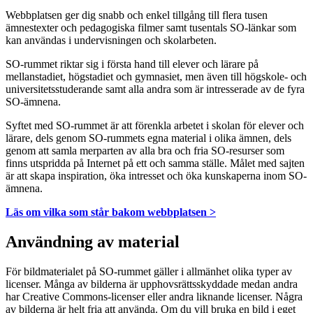
Webbplatsen ger dig snabb och enkel tillgång till flera tusen
ämnestexter och pedagogiska filmer samt tusentals SO-länkar som
kan användas i undervisningen och skolarbeten.
SO-rummet riktar sig i första hand till elever och lärare på
mellanstadiet, högstadiet och gymnasiet, men även till högskole- och
universitetsstuderande samt alla andra som är intresserade av de fyra
SO-ämnena.
Syftet med SO-rummet är att förenkla arbetet i skolan för elever och
lärare, dels genom SO-rummets egna material i olika ämnen, dels
genom att samla merparten av alla bra och fria SO-resurser som
finns utspridda på Internet på ett och samma ställe. Målet med sajten
är att skapa inspiration, öka intresset och öka kunskaperna inom SO-
ämnena.
Läs om vilka som står bakom webbplatsen >
Användning av material
För bildmaterialet på SO-rummet gäller i allmänhet olika typer av
licenser. Många av bilderna är upphovsrättsskyddade medan andra
har Creative Commons-licenser eller andra liknande licenser. Några
av bilderna är helt fria att använda. Om du vill bruka en bild i eget