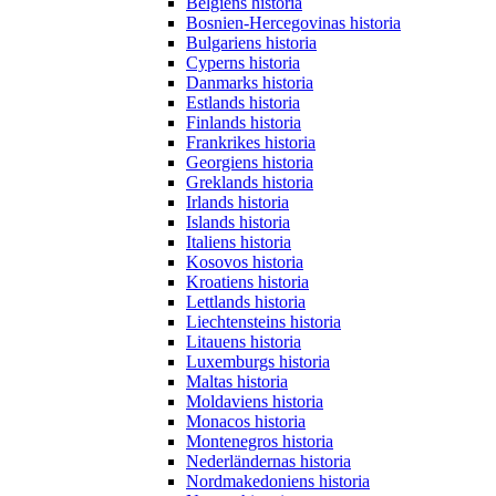
Belgiens historia
Bosnien-Hercegovinas historia
Bulgariens historia
Cyperns historia
Danmarks historia
Estlands historia
Finlands historia
Frankrikes historia
Georgiens historia
Greklands historia
Irlands historia
Islands historia
Italiens historia
Kosovos historia
Kroatiens historia
Lettlands historia
Liechtensteins historia
Litauens historia
Luxemburgs historia
Maltas historia
Moldaviens historia
Monacos historia
Montenegros historia
Nederländernas historia
Nordmakedoniens historia