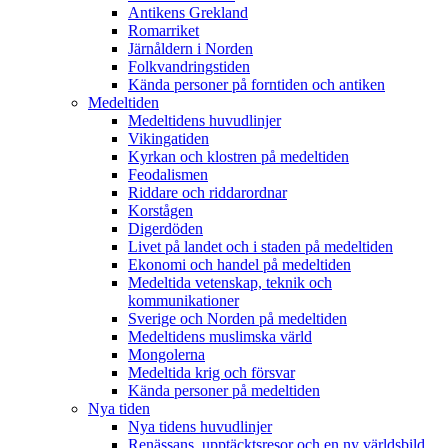
Antikens Grekland
Romarriket
Järnåldern i Norden
Folkvandringstiden
Kända personer på forntiden och antiken
Medeltiden
Medeltidens huvudlinjer
Vikingatiden
Kyrkan och klostren på medeltiden
Feodalismen
Riddare och riddarordnar
Korstågen
Digerdöden
Livet på landet och i staden på medeltiden
Ekonomi och handel på medeltiden
Medeltida vetenskap, teknik och
kommunikationer
Sverige och Norden på medeltiden
Medeltidens muslimska värld
Mongolerna
Medeltida krig och försvar
Kända personer på medeltiden
Nya tiden
Nya tidens huvudlinjer
Renässans, upptäcktsresor och en ny världsbild