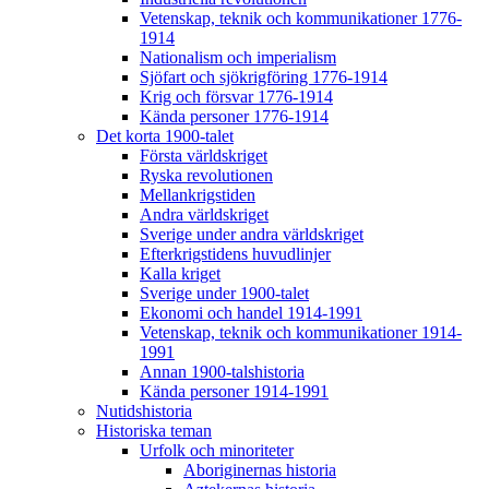
Vetenskap, teknik och kommunikationer 1776-
1914
Nationalism och imperialism
Sjöfart och sjökrigföring 1776-1914
Krig och försvar 1776-1914
Kända personer 1776-1914
Det korta 1900-talet
Första världskriget
Ryska revolutionen
Mellankrigstiden
Andra världskriget
Sverige under andra världskriget
Efterkrigstidens huvudlinjer
Kalla kriget
Sverige under 1900-talet
Ekonomi och handel 1914-1991
Vetenskap, teknik och kommunikationer 1914-
1991
Annan 1900-talshistoria
Kända personer 1914-1991
Nutidshistoria
Historiska teman
Urfolk och minoriteter
Aboriginernas historia