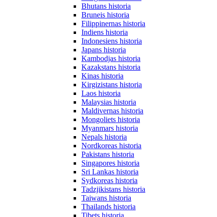
Bhutans historia
Bruneis historia
Filippinernas historia
Indiens historia
Indonesiens historia
Japans historia
Kambodjas historia
Kazakstans historia
Kinas historia
Kirgizistans historia
Laos historia
Malaysias historia
Maldivernas historia
Mongoliets historia
Myanmars historia
Nepals historia
Nordkoreas historia
Pakistans historia
Singapores historia
Sri Lankas historia
Sydkoreas historia
Tadzjikistans historia
Taiwans historia
Thailands historia
Tibets historia