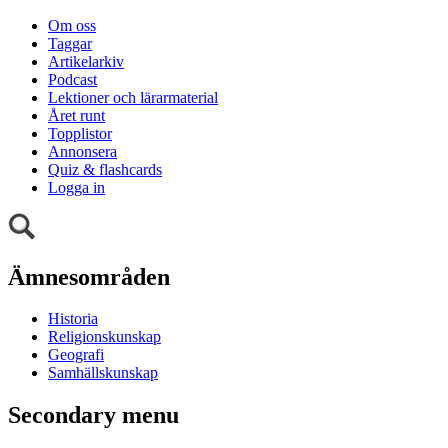
Om oss
Taggar
Artikelarkiv
Podcast
Lektioner och lärarmaterial
Året runt
Topplistor
Annonsera
Quiz & flashcards
Logga in
Ämnesområden
Historia
Religionskunskap
Geografi
Samhällskunskap
Secondary menu