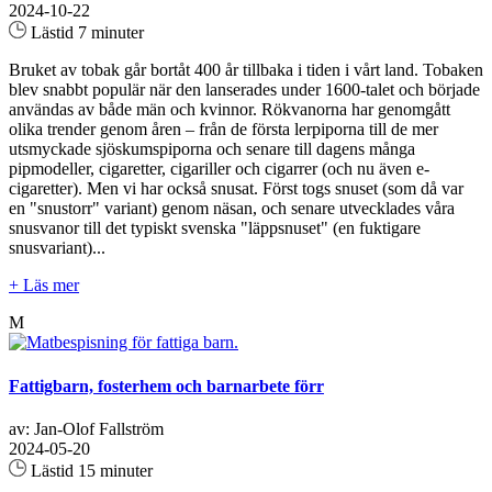
2024-10-22
Lästid 7 minuter
Bruket av tobak går bortåt 400 år tillbaka i tiden i vårt land. Tobaken
blev snabbt populär när den lanserades under 1600-talet och började
användas av både män och kvinnor. Rökvanorna har genomgått
olika trender genom åren – från de första lerpiporna till de mer
utsmyckade sjöskumspiporna och senare till dagens många
pipmodeller, cigaretter, cigariller och cigarrer (och nu även e-
cigaretter). Men vi har också snusat. Först togs snuset (som då var
en "snustorr" variant) genom näsan, och senare utvecklades våra
snusvanor till det typiskt svenska "läppsnuset" (en fuktigare
snusvariant)...
+ Läs mer
M
Fattigbarn, fosterhem och barnarbete förr
av: Jan-Olof Fallström
2024-05-20
Lästid 15 minuter