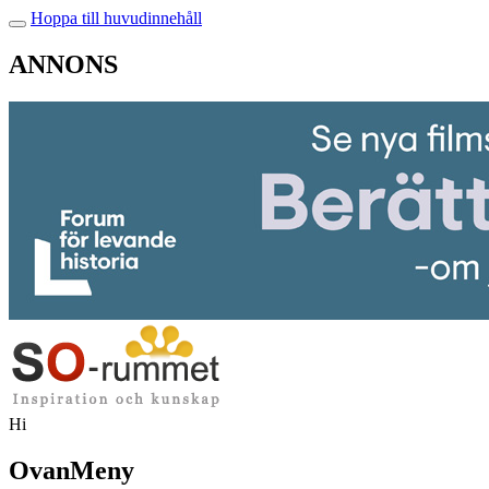
Hoppa till huvudinnehåll
ANNONS
Hi
OvanMeny