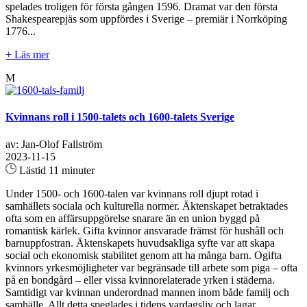
spelades troligen för första gången 1596. Dramat var den första
Shakespearepjäs som uppfördes i Sverige – premiär i Norrköping
1776...
+ Läs mer
M
Kvinnans roll i 1500-talets och 1600-talets Sverige
av: Jan-Olof Fallström
2023-11-15
Lästid 11 minuter
Under 1500- och 1600-talen var kvinnans roll djupt rotad i
samhällets sociala och kulturella normer. Äktenskapet betraktades
ofta som en affärsuppgörelse snarare än en union byggd på
romantisk kärlek. Gifta kvinnor ansvarade främst för hushåll och
barnuppfostran. Äktenskapets huvudsakliga syfte var att skapa
social och ekonomisk stabilitet genom att ha många barn. Ogifta
kvinnors yrkesmöjligheter var begränsade till arbete som piga – ofta
på en bondgård – eller vissa kvinnorelaterade yrken i städerna.
Samtidigt var kvinnan underordnad mannen inom både familj och
samhälle. Allt detta speglades i tidens vardagsliv och lagar...