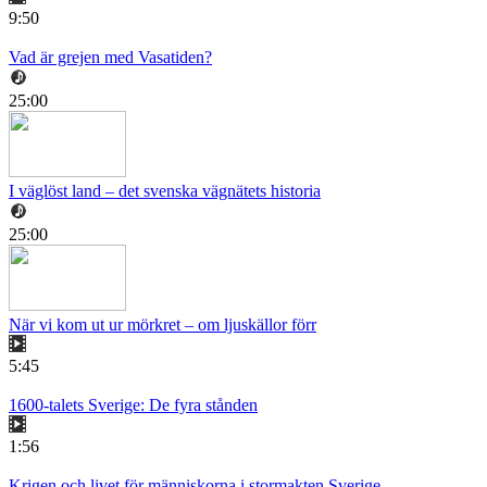
9:50
Vad är grejen med Vasatiden?
25:00
I väglöst land – det svenska vägnätets historia
25:00
När vi kom ut ur mörkret – om ljuskällor förr
5:45
1600-talets Sverige: De fyra stånden
1:56
Krigen och livet för människorna i stormakten Sverige