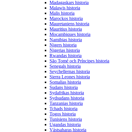
Madagaskars historia
Malawis historia
Malis historia
Marockos historia
Mauretaniens historia
Mauritius historia
Moçambiques historia
Namibias historia
Nigers historia
Nigerias historia
Rwandas historia
São Tomé och Príncipes historia
Senegals historia
Seychellernas historia
Sierra Leones historia
Somalias historia
Sudans historia
Sydafrikas historia
Sydsudans historia
Tanzanias historia
Tchads historia
Togos historia
Tunisiens historia
Ugandas historia
Västsaharas historia