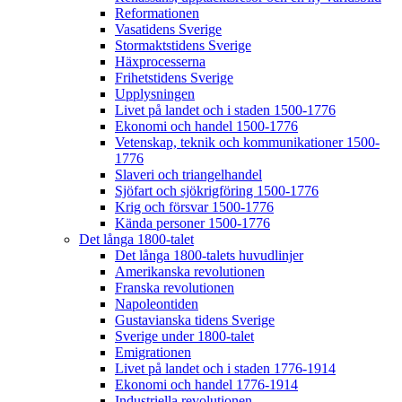
Reformationen
Vasatidens Sverige
Stormaktstidens Sverige
Häxprocesserna
Frihetstidens Sverige
Upplysningen
Livet på landet och i staden 1500-1776
Ekonomi och handel 1500-1776
Vetenskap, teknik och kommunikationer 1500-
1776
Slaveri och triangelhandel
Sjöfart och sjökrigföring 1500-1776
Krig och försvar 1500-1776
Kända personer 1500-1776
Det långa 1800-talet
Det långa 1800-talets huvudlinjer
Amerikanska revolutionen
Franska revolutionen
Napoleontiden
Gustavianska tidens Sverige
Sverige under 1800-talet
Emigrationen
Livet på landet och i staden 1776-1914
Ekonomi och handel 1776-1914
Industriella revolutionen