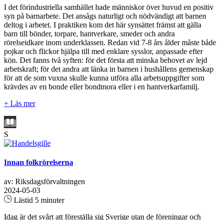
I det förindustriella samhället hade människor över huvud en positiv
syn på barnarbete. Det ansågs naturligt och nödvändigt att barnen
deltog i arbetet. I praktiken kom det här synsättet främst att gälla
barn till bönder, torpare, hantverkare, smeder och andra
rörelseidkare inom underklassen. Redan vid 7-8 års ålder måste både
pojkar och flickor hjälpa till med enklare sysslor, anpassade efter
kön. Det fanns två syften: för det första att minska behovet av lejd
arbetskraft; för det andra att länka in barnen i hushållens gemenskap
för att de som vuxna skulle kunna utföra alla arbetsuppgifter som
krävdes av en bonde eller bondmora eller i en hantverkarfamilj.
+ Läs mer
S
Innan folkrörelserna
av: Riksdagsförvaltningen
2024-05-03
Lästid 5 minuter
Idag är det svårt att föreställa sig Sverige utan de föreningar och