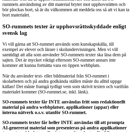
rummets användning av ditt material bryter mot upphovsrätten och
bör plockas bort, så är du välkommen att meddela oss så att vi kan ta
bort materialet.
SO-rummets texter är upphovsrättsskyddade enligt
svensk lag
Vi vill gärna att SO-rummet används som kunskapskälla, till
exempel av elever och lärare i skolundervisningen. Men vi vill
samtidigt att alla som använder SO-rummets texter ska läsa dem på
sajten. Det är mycket viktigt eftersom SO-rummet annars inte
kommer att kunna fortsätta vara en öppen webbplats.
När du använder text- eller bildmaterial från SO-rummet i
skolarbeten och på andra godkända ställen måste du alltid uppge
källan! Det måste framgå tydligt vem som skrivit texten och varifrån
materialet kommer (SO-rummet.se, inkl. länk).
SO-rummets texter får INTE användas fritt som redaktionellt
material på andra webbplatser, applikationer (appar) eller
interna nätverk o.s.v. utanför SO-rummet.
SO-rummets texter får heller INTE användas till att prompta
AI-genererat material som presenteras på andra applikationer