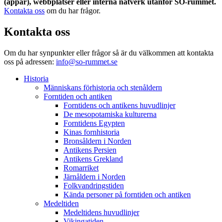
(appar), webbplatser eller interna nätverk utanför SO-rummet.
Kontakta oss
om du har frågor.
Kontakta oss
Om du har synpunkter eller frågor så är du välkommen att kontakta
oss på adressen:
info@so-rummet.se
Historia
Människans förhistoria och stenåldern
Forntiden och antiken
Forntidens och antikens huvudlinjer
De mesopotamiska kulturerna
Forntidens Egypten
Kinas fornhistoria
Bronsåldern i Norden
Antikens Persien
Antikens Grekland
Romarriket
Järnåldern i Norden
Folkvandringstiden
Kända personer på forntiden och antiken
Medeltiden
Medeltidens huvudlinjer
Vikingatiden