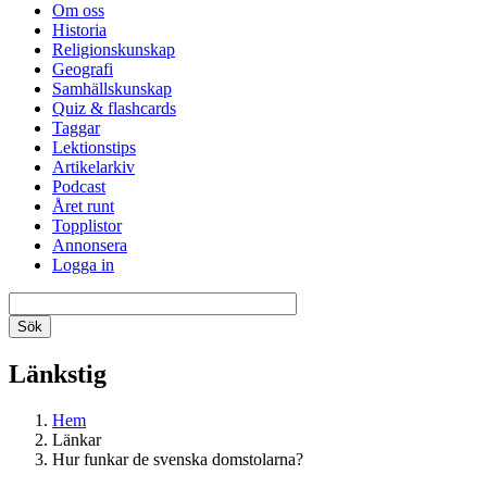
Om oss
Historia
Religionskunskap
Geografi
Samhällskunskap
Quiz & flashcards
Taggar
Lektionstips
Artikelarkiv
Podcast
Året runt
Topplistor
Annonsera
Logga in
Länkstig
Hem
Länkar
Hur funkar de svenska domstolarna?