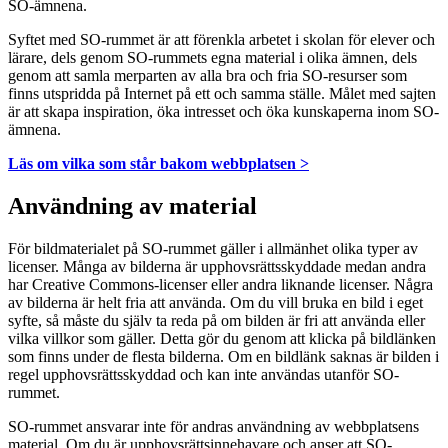
SO-ämnena.
Syftet med SO-rummet är att förenkla arbetet i skolan för elever och
lärare, dels genom SO-rummets egna material i olika ämnen, dels
genom att samla merparten av alla bra och fria SO-resurser som
finns utspridda på Internet på ett och samma ställe. Målet med sajten
är att skapa inspiration, öka intresset och öka kunskaperna inom SO-
ämnena.
Läs om vilka som står bakom webbplatsen >
Användning av material
För bildmaterialet på SO-rummet gäller i allmänhet olika typer av
licenser. Många av bilderna är upphovsrättsskyddade medan andra
har Creative Commons-licenser eller andra liknande licenser. Några
av bilderna är helt fria att använda. Om du vill bruka en bild i eget
syfte, så måste du själv ta reda på om bilden är fri att använda eller
vilka villkor som gäller. Detta gör du genom att klicka på bildlänken
som finns under de flesta bilderna. Om en bildlänk saknas är bilden i
regel upphovsrättsskyddad och kan inte användas utanför SO-
rummet.
SO-rummet ansvarar inte för andras användning av webbplatsens
material. Om du är upphovsrättsinnehavare och anser att SO-