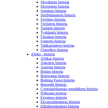
Slovakiens historia
Sloveniens historia
Spaniens historia
Storbritanniens historia
Sveriges historia
Tjeckiens historia
Turkiets historia
Tysklands historia
Ukrainas historia
Ungerns historia
Vatikanstatens historia
Österrikes historia
Afrika - historia
Afrikas historia
Algeriets historia
Angolas historia
Benins historia
Botswanas historia
Burkina Fasos historia
Burundis historia
Centralafrikanska republikens historia
Djiboutis historia
Egyptens historia
Ekvatorialguineas historia
Elfenbenskustens historia