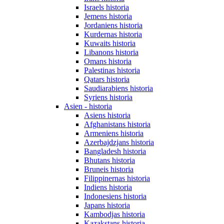
Israels historia
Jemens historia
Jordaniens historia
Kurdernas historia
Kuwaits historia
Libanons historia
Omans historia
Palestinas historia
Qatars historia
Saudiarabiens historia
Syriens historia
Asien - historia
Asiens historia
Afghanistans historia
Armeniens historia
Azerbajdzjans historia
Bangladesh historia
Bhutans historia
Bruneis historia
Filippinernas historia
Indiens historia
Indonesiens historia
Japans historia
Kambodjas historia
Kazakstans historia