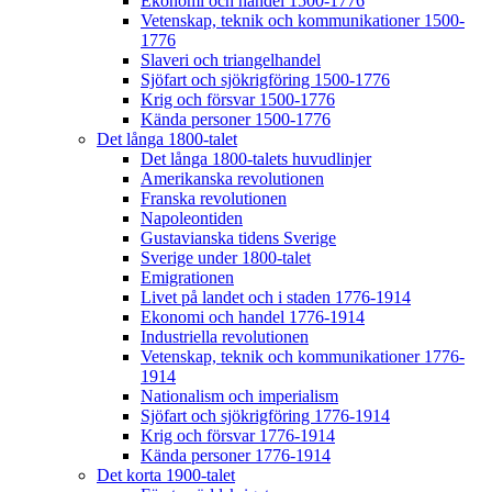
Ekonomi och handel 1500-1776
Vetenskap, teknik och kommunikationer 1500-
1776
Slaveri och triangelhandel
Sjöfart och sjökrigföring 1500-1776
Krig och försvar 1500-1776
Kända personer 1500-1776
Det långa 1800-talet
Det långa 1800-talets huvudlinjer
Amerikanska revolutionen
Franska revolutionen
Napoleontiden
Gustavianska tidens Sverige
Sverige under 1800-talet
Emigrationen
Livet på landet och i staden 1776-1914
Ekonomi och handel 1776-1914
Industriella revolutionen
Vetenskap, teknik och kommunikationer 1776-
1914
Nationalism och imperialism
Sjöfart och sjökrigföring 1776-1914
Krig och försvar 1776-1914
Kända personer 1776-1914
Det korta 1900-talet