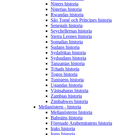
Nigers historia
Nigerias historia
Rwandas historia
São Tomé och Príncipes historia
Senegals historia
Seychellernas historia
Sierra Leones historia
Somalias historia
Sudans historia
Sydafrikas historia
Sydsudans historia
Tanzanias historia
Tchads historia
Togos historia
Tunisiens historia
Ugandas historia
Västsaharas historia
Zambias historia
Zimbabwes historia
Mellanöstern - historia
Mellanösterns historia
Bahrains historia
Förenade Arabemiratens historia
Iraks historia
Irans historia