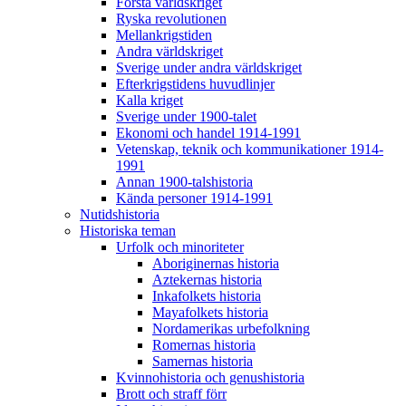
Första världskriget
Ryska revolutionen
Mellankrigstiden
Andra världskriget
Sverige under andra världskriget
Efterkrigstidens huvudlinjer
Kalla kriget
Sverige under 1900-talet
Ekonomi och handel 1914-1991
Vetenskap, teknik och kommunikationer 1914-
1991
Annan 1900-talshistoria
Kända personer 1914-1991
Nutidshistoria
Historiska teman
Urfolk och minoriteter
Aboriginernas historia
Aztekernas historia
Inkafolkets historia
Mayafolkets historia
Nordamerikas urbefolkning
Romernas historia
Samernas historia
Kvinnohistoria och genushistoria
Brott och straff förr