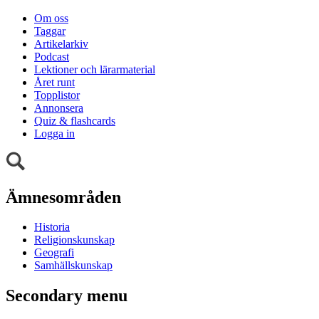
Om oss
Taggar
Artikelarkiv
Podcast
Lektioner och lärarmaterial
Året runt
Topplistor
Annonsera
Quiz & flashcards
Logga in
Ämnesområden
Historia
Religionskunskap
Geografi
Samhällskunskap
Secondary menu