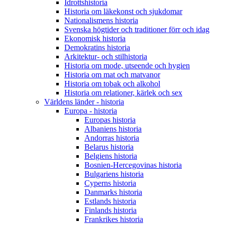
Idrottshistoria
Historia om läkekonst och sjukdomar
Nationalismens historia
Svenska högtider och traditioner förr och idag
Ekonomisk historia
Demokratins historia
Arkitektur- och stilhistoria
Historia om mode, utseende och hygien
Historia om mat och matvanor
Historia om tobak och alkohol
Historia om relationer, kärlek och sex
Världens länder - historia
Europa - historia
Europas historia
Albaniens historia
Andorras historia
Belarus historia
Belgiens historia
Bosnien-Hercegovinas historia
Bulgariens historia
Cyperns historia
Danmarks historia
Estlands historia
Finlands historia
Frankrikes historia