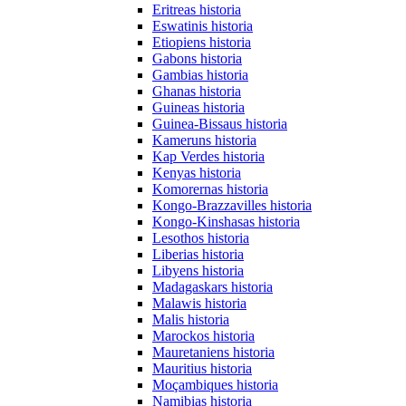
Eritreas historia
Eswatinis historia
Etiopiens historia
Gabons historia
Gambias historia
Ghanas historia
Guineas historia
Guinea-Bissaus historia
Kameruns historia
Kap Verdes historia
Kenyas historia
Komorernas historia
Kongo-Brazzavilles historia
Kongo-Kinshasas historia
Lesothos historia
Liberias historia
Libyens historia
Madagaskars historia
Malawis historia
Malis historia
Marockos historia
Mauretaniens historia
Mauritius historia
Moçambiques historia
Namibias historia