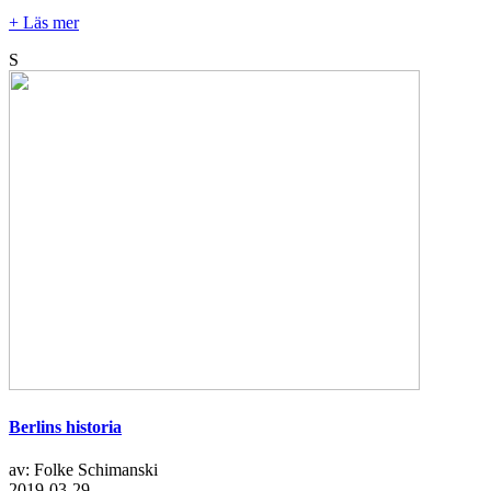
+ Läs mer
S
Berlins historia
av: Folke Schimanski
2019-03-29