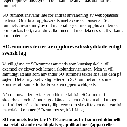
regel upphovsrättsskyddad och kan inte användas utanför SO-
rummet.
SO-rummet ansvarar inte för andras användning av webbplatsens
material. Om du är upphovsrättsinnehavare och anser att SO-
rummets användning av ditt material bryter mot upphovsrätten och
bör plockas bort, så är du välkommen att meddela oss så att vi kan ta
bort materialet.
SO-rummets texter är upphovsrättsskyddade enligt
svensk lag
Vi vill gärna att SO-rummet används som kunskapskälla, till
exempel av elever och lärare i skolundervisningen. Men vi vill
samtidigt att alla som använder SO-rummets texter ska läsa dem på
sajten. Det är mycket viktigt eftersom SO-rummet annars inte
kommer att kunna fortsätta vara en öppen webbplats.
När du använder text- eller bildmaterial från SO-rummet i
skolarbeten och på andra godkända ställen måste du alltid uppge
källan! Det måste framgå tydligt vem som skrivit texten och varifrån
materialet kommer (SO-rummet.se, inkl. länk).
SO-rummets texter får INTE användas fritt som redaktionellt
material på andra webbplatser, applikationer (appar) eller