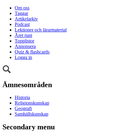
Om oss
Taggar
Artikelarkiv
Podcast
Lektioner och lärarmaterial
Året runt
Topplistor
Annonsera
Quiz & flashcards
Logga in
Ämnesområden
Historia
Religionskunskap
Geografi
Samhällskunskap
Secondary menu