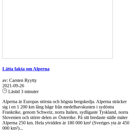
Lätta fakta om Alperna
av: Carsten Ryytty
2021-09-26
Lästid 3 minuter
Alperna är Europas största och högsta bergskedja. Alperna sträcker
sig i en 1 200 km lång båge från medelhavskusten i sydöstra
Frankrike, genom Schweiz, norra Italien, sydligaste Tyskland, norra
Slovenien och större delen av Österrike. På sitt bredaste ställe mäter
Alperna 250 km. Hela ytvidden är 180 000 km² (Sveriges yta är 450
000 km²)...