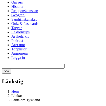
Om oss
Historia
Religionskunskap
Geografi
Samhällskunskap
Quiz & flashcards
Taggar
Lektionstips
Artikelarkiv
Podcast
Året runt
Topplistor
Annonsera
Logga in
Länkstig
Hem
Länkar
Fakta om Tyskland