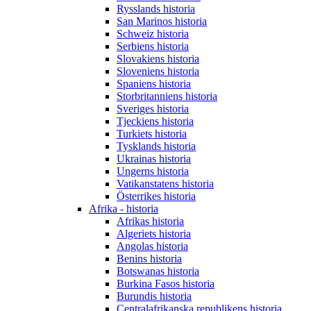
Rysslands historia
San Marinos historia
Schweiz historia
Serbiens historia
Slovakiens historia
Sloveniens historia
Spaniens historia
Storbritanniens historia
Sveriges historia
Tjeckiens historia
Turkiets historia
Tysklands historia
Ukrainas historia
Ungerns historia
Vatikanstatens historia
Österrikes historia
Afrika - historia
Afrikas historia
Algeriets historia
Angolas historia
Benins historia
Botswanas historia
Burkina Fasos historia
Burundis historia
Centralafrikanska republikens historia