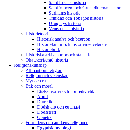
Saint Lucias historia
Saint Vincent och Grenadinernas historia
Surinams historia
Trinidad och Tobagos historia
Uruguays historia
Venezuelas historia
Historieteori
Historisk analys och begrepp
Historiekultur och historiemedvetande
Historiebruk
Historiska arkiv, kartor och statistik
Okategoriserad historia
Religionskunskap
Allmänt om religion
Religion och vetenskap
Myt och rit
Etik och moral
Etiska teorier och normativ etik
Abort
Djuretik
Dödshjälp och eutanasi
Dödsstraff
Genetik
Forntidens och antikens religioner
Egyptisk mytologi