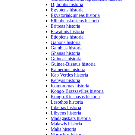
Djiboutis historia
Egyptens historia
Ekvatorialguineas historia
Elfenbenskustens historia
Eritreas historia
Eswatinis historia
Etiopiens historia
Gabons historia
Gambias historia
Ghanas historia
Guineas historia
Guinea-Bissaus historia
Kameruns historia
Kap Verdes historia
Kenyas historia
Komorernas historia
Kongo-Brazzavilles historia
Kongo-Kinshasas historia
Lesothos historia
Liberias historia
Libyens historia
Madagaskars historia
Malawis historia
Malis historia
Marockos historia