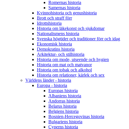
Romernas historia
Samernas historia
Kvinnohistoria och genushistoria
Brott och straff förr
Idrottshistoria
Historia om läkekonst och sjukdomar
Nationalismens historia
Svenska högtider och traditioner förr och idag
Ekonomisk historia
Demokratins historia
Arkitektur- och stilhistoria
Historia om mode, utseende och hygien
Historia om mat och matvanor
Historia om tobak och alkohol
Historia om relationer, kärlek och sex
Världens länder - historia
Europa - historia
Europas historia
Albaniens historia
Andorras historia
Belarus historia
Belgiens historia
Bosnien-Hercegovinas historia
Bulgariens historia
Cyperns historia