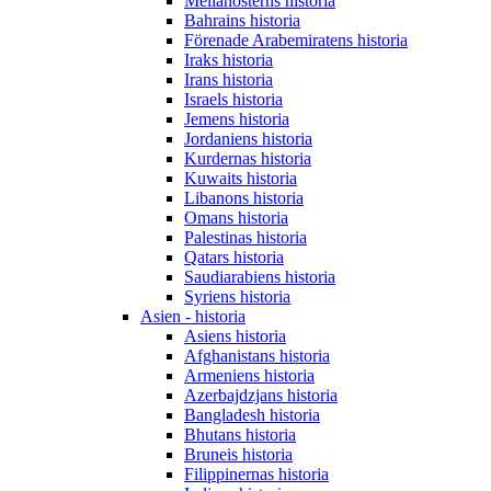
Mellanösterns historia
Bahrains historia
Förenade Arabemiratens historia
Iraks historia
Irans historia
Israels historia
Jemens historia
Jordaniens historia
Kurdernas historia
Kuwaits historia
Libanons historia
Omans historia
Palestinas historia
Qatars historia
Saudiarabiens historia
Syriens historia
Asien - historia
Asiens historia
Afghanistans historia
Armeniens historia
Azerbajdzjans historia
Bangladesh historia
Bhutans historia
Bruneis historia
Filippinernas historia