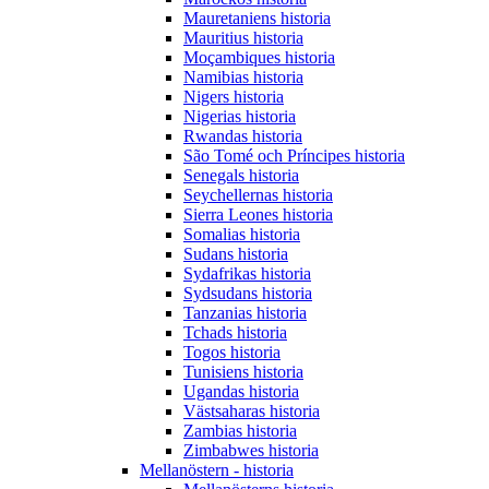
Mauretaniens historia
Mauritius historia
Moçambiques historia
Namibias historia
Nigers historia
Nigerias historia
Rwandas historia
São Tomé och Príncipes historia
Senegals historia
Seychellernas historia
Sierra Leones historia
Somalias historia
Sudans historia
Sydafrikas historia
Sydsudans historia
Tanzanias historia
Tchads historia
Togos historia
Tunisiens historia
Ugandas historia
Västsaharas historia
Zambias historia
Zimbabwes historia
Mellanöstern - historia