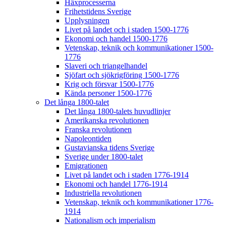
Häxprocesserna
Frihetstidens Sverige
Upplysningen
Livet på landet och i staden 1500-1776
Ekonomi och handel 1500-1776
Vetenskap, teknik och kommunikationer 1500-
1776
Slaveri och triangelhandel
Sjöfart och sjökrigföring 1500-1776
Krig och försvar 1500-1776
Kända personer 1500-1776
Det långa 1800-talet
Det långa 1800-talets huvudlinjer
Amerikanska revolutionen
Franska revolutionen
Napoleontiden
Gustavianska tidens Sverige
Sverige under 1800-talet
Emigrationen
Livet på landet och i staden 1776-1914
Ekonomi och handel 1776-1914
Industriella revolutionen
Vetenskap, teknik och kommunikationer 1776-
1914
Nationalism och imperialism