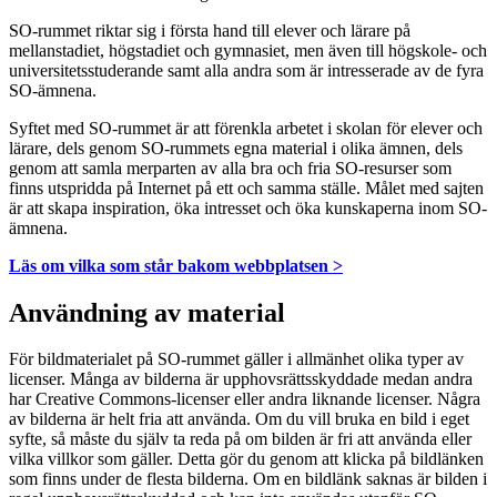
SO-rummet riktar sig i första hand till elever och lärare på
mellanstadiet, högstadiet och gymnasiet, men även till högskole- och
universitetsstuderande samt alla andra som är intresserade av de fyra
SO-ämnena.
Syftet med SO-rummet är att förenkla arbetet i skolan för elever och
lärare, dels genom SO-rummets egna material i olika ämnen, dels
genom att samla merparten av alla bra och fria SO-resurser som
finns utspridda på Internet på ett och samma ställe. Målet med sajten
är att skapa inspiration, öka intresset och öka kunskaperna inom SO-
ämnena.
Läs om vilka som står bakom webbplatsen >
Användning av material
För bildmaterialet på SO-rummet gäller i allmänhet olika typer av
licenser. Många av bilderna är upphovsrättsskyddade medan andra
har Creative Commons-licenser eller andra liknande licenser. Några
av bilderna är helt fria att använda. Om du vill bruka en bild i eget
syfte, så måste du själv ta reda på om bilden är fri att använda eller
vilka villkor som gäller. Detta gör du genom att klicka på bildlänken
som finns under de flesta bilderna. Om en bildlänk saknas är bilden i