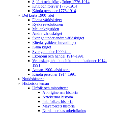
Sjöfart och sjökrigföring 1776-1914
Krig och försvar 1776-1914
Kända personer 1776-1914
Det korta 1900-talet
Första världskriget
Ryska revolutionen
Mellankrigstiden
Andra världskriget
Sverige under andra världskriget
Efterkrigstidens huvudlinjer
Kalla kriget
Sverige under 1900-talet
Ekonomi och handel 1914-1991
Vetenskap, teknik och kommunikationer 1914-
1991
Annan 1900-talshistoria
Kända personer 1914-1991
Nutidshistoria
Historiska teman
Urfolk och minoriteter
Aboriginernas historia
Aztekernas historia
Inkafolkets historia
Mayafolkets historia
Nordamerikas urbefolkning