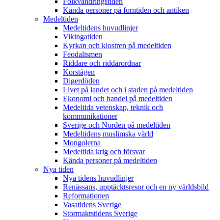
Folkvandringstiden
Kända personer på forntiden och antiken
Medeltiden
Medeltidens huvudlinjer
Vikingatiden
Kyrkan och klostren på medeltiden
Feodalismen
Riddare och riddarordnar
Korstågen
Digerdöden
Livet på landet och i staden på medeltiden
Ekonomi och handel på medeltiden
Medeltida vetenskap, teknik och
kommunikationer
Sverige och Norden på medeltiden
Medeltidens muslimska värld
Mongolerna
Medeltida krig och försvar
Kända personer på medeltiden
Nya tiden
Nya tidens huvudlinjer
Renässans, upptäcktsresor och en ny världsbild
Reformationen
Vasatidens Sverige
Stormaktstidens Sverige