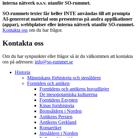
interna nätverk o.s.v. utanför SO-rummet.
SO-rummets texter får heller INTE användas till att prompta
AI-genererat material som presenteras på andra applikationer
(appar), webbplatser eller interna nätverk utanför SO-rummet.
Kontakta oss
om du har frågor.
Kontakta oss
Om du har synpunkter eller frågor så är du välkommen att kontakta
oss på adressen:
info@so-rummet.se
Historia
Människans förhistoria och stenåldern
Forntiden och antiken
Forntidens och antikens huvudlinjer
De mesopotamiska kulturerna
Forntidens Egypten
Kinas fornhistoria
Bronsåldern i Norden
Antikens Persien
Antikens Grekland
Romarriket
Järnåldern i Norden