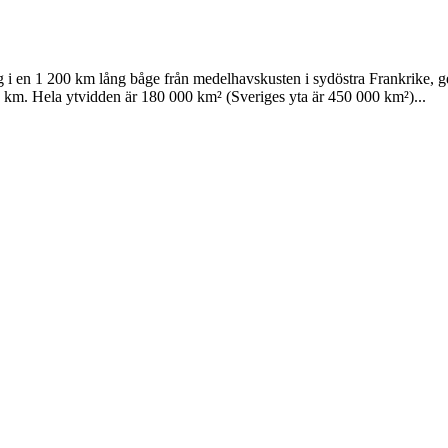
ig i en 1 200 km lång båge från medelhavskusten i sydöstra Frankrike, g
50 km. Hela ytvidden är 180 000 km² (Sveriges yta är 450 000 km²)...