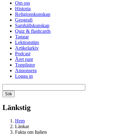
Om oss
Historia
Religionskunskap
Geografi
Samhällskunskap
Quiz & flashcards
Taggar
Lektionstips
Artikelarkiv
Podcast
Året runt
Topplistor
Annonsera
Logga in
Länkstig
Hem
Länkar
Fakta om Italien