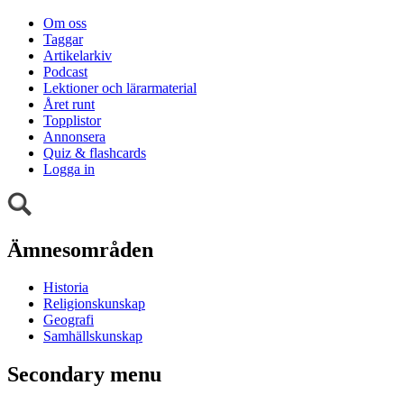
Om oss
Taggar
Artikelarkiv
Podcast
Lektioner och lärarmaterial
Året runt
Topplistor
Annonsera
Quiz & flashcards
Logga in
Ämnesområden
Historia
Religionskunskap
Geografi
Samhällskunskap
Secondary menu