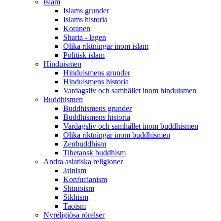
Islam
Islams grunder
Islams historia
Koranen
Sharia - lagen
Olika riktningar inom islam
Politisk islam
Hinduismen
Hinduismens grunder
Hinduismens historia
Vardagsliv och samhället inom hinduismen
Buddhismen
Buddhismens grunder
Buddhismens historia
Vardagsliv och samhället inom buddhismen
Olika riktningar inom buddhismen
Zenbuddhism
Tibetansk buddhism
Andra asiatiska religioner
Jainism
Konfucianism
Shintoism
Sikhism
Taoism
Nyreligiösa rörelser