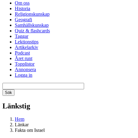
Om oss
Historia
Religionskunskap
Geografi
Samhällskunskap
Quiz & flashcards
Taggar
Lektionstips
Artikelarkiv
Podcast
Året runt
Topplistor
Annonsera
Logga in
Länkstig
Hem
Länkar
Fakta om Israel