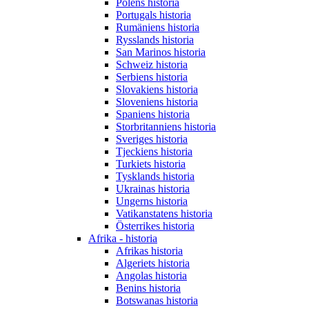
Polens historia
Portugals historia
Rumäniens historia
Rysslands historia
San Marinos historia
Schweiz historia
Serbiens historia
Slovakiens historia
Sloveniens historia
Spaniens historia
Storbritanniens historia
Sveriges historia
Tjeckiens historia
Turkiets historia
Tysklands historia
Ukrainas historia
Ungerns historia
Vatikanstatens historia
Österrikes historia
Afrika - historia
Afrikas historia
Algeriets historia
Angolas historia
Benins historia
Botswanas historia