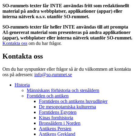
SO-rummets texter får INTE användas fritt som redaktionellt
material på andra webbplatser, applikationer (appar) eller
interna nätverk o.s.v. utanför SO-rummet.
SO-rummets texter får heller INTE användas till att prompta
AI-genererat material som presenteras på andra applikationer
(appar), webbplatser eller interna nätverk utanför SO-rummet.
Kontakta oss
om du har frågor.
Kontakta oss
Om du har synpunkter eller frågor så är du välkommen att kontakta
oss på adressen:
info@so-rummet.se
Historia
Människans förhistoria och stenåldern
Forntiden och antiken
Forntidens och antikens huvudlinjer
De mesopotamiska kulturerna
Forntidens Egypten
Kinas fornhistoria
Bronsåldern i Norden
Antikens Persien
Antikens Grekland