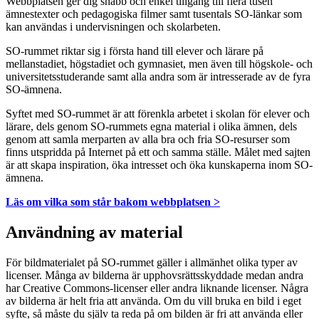
Webbplatsen ger dig snabb och enkel tillgång till flera tusen
ämnestexter och pedagogiska filmer samt tusentals SO-länkar som
kan användas i undervisningen och skolarbeten.
SO-rummet riktar sig i första hand till elever och lärare på
mellanstadiet, högstadiet och gymnasiet, men även till högskole- och
universitetsstuderande samt alla andra som är intresserade av de fyra
SO-ämnena.
Syftet med SO-rummet är att förenkla arbetet i skolan för elever och
lärare, dels genom SO-rummets egna material i olika ämnen, dels
genom att samla merparten av alla bra och fria SO-resurser som
finns utspridda på Internet på ett och samma ställe. Målet med sajten
är att skapa inspiration, öka intresset och öka kunskaperna inom SO-
ämnena.
Läs om vilka som står bakom webbplatsen >
Användning av material
För bildmaterialet på SO-rummet gäller i allmänhet olika typer av
licenser. Många av bilderna är upphovsrättsskyddade medan andra
har Creative Commons-licenser eller andra liknande licenser. Några
av bilderna är helt fria att använda. Om du vill bruka en bild i eget
syfte, så måste du själv ta reda på om bilden är fri att använda eller