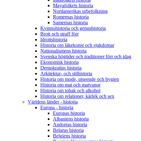
Mayafolkets historia
Nordamerikas urbefolkning
Romernas historia
Samernas historia
Kvinnohistoria och genushistoria
Brott och straff förr
Idrottshistoria
Historia om läkekonst och sjukdomar
Nationalismens historia
Svenska högtider och traditioner förr och idag
Ekonomisk historia
Demokratins historia
Arkitektur- och stilhistoria
Historia om mode, utseende och hygien
Historia om mat och matvanor
Historia om tobak och alkohol
Historia om relationer, kärlek och sex
Världens länder - historia
Europa - historia
Europas historia
Albaniens historia
Andorras historia
Belarus historia
Belgiens historia