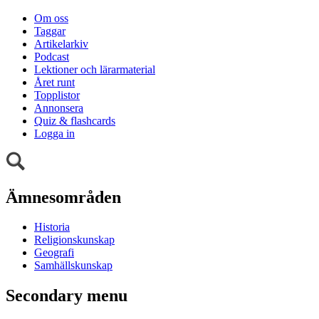
Om oss
Taggar
Artikelarkiv
Podcast
Lektioner och lärarmaterial
Året runt
Topplistor
Annonsera
Quiz & flashcards
Logga in
Ämnesområden
Historia
Religionskunskap
Geografi
Samhällskunskap
Secondary menu