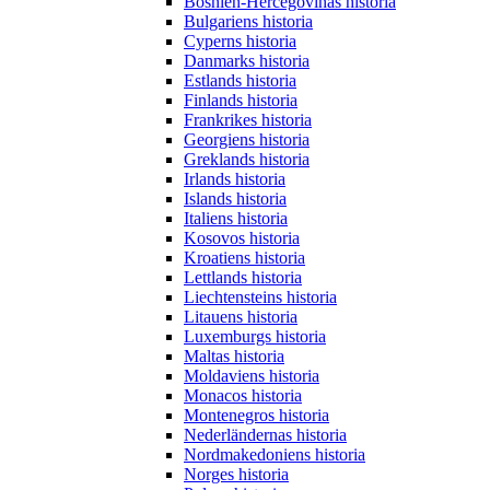
Bosnien-Hercegovinas historia
Bulgariens historia
Cyperns historia
Danmarks historia
Estlands historia
Finlands historia
Frankrikes historia
Georgiens historia
Greklands historia
Irlands historia
Islands historia
Italiens historia
Kosovos historia
Kroatiens historia
Lettlands historia
Liechtensteins historia
Litauens historia
Luxemburgs historia
Maltas historia
Moldaviens historia
Monacos historia
Montenegros historia
Nederländernas historia
Nordmakedoniens historia
Norges historia