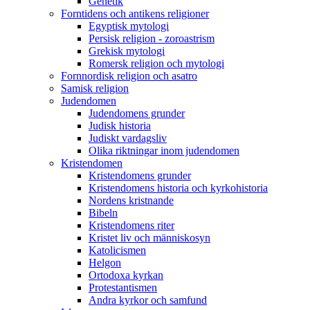
Genetik
Forntidens och antikens religioner
Egyptisk mytologi
Persisk religion - zoroastrism
Grekisk mytologi
Romersk religion och mytologi
Fornnordisk religion och asatro
Samisk religion
Judendomen
Judendomens grunder
Judisk historia
Judiskt vardagsliv
Olika riktningar inom judendomen
Kristendomen
Kristendomens grunder
Kristendomens historia och kyrkohistoria
Nordens kristnande
Bibeln
Kristendomens riter
Kristet liv och människosyn
Katolicismen
Helgon
Ortodoxa kyrkan
Protestantismen
Andra kyrkor och samfund