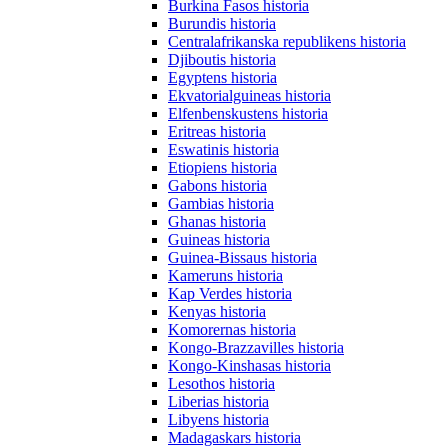
Burkina Fasos historia
Burundis historia
Centralafrikanska republikens historia
Djiboutis historia
Egyptens historia
Ekvatorialguineas historia
Elfenbenskustens historia
Eritreas historia
Eswatinis historia
Etiopiens historia
Gabons historia
Gambias historia
Ghanas historia
Guineas historia
Guinea-Bissaus historia
Kameruns historia
Kap Verdes historia
Kenyas historia
Komorernas historia
Kongo-Brazzavilles historia
Kongo-Kinshasas historia
Lesothos historia
Liberias historia
Libyens historia
Madagaskars historia