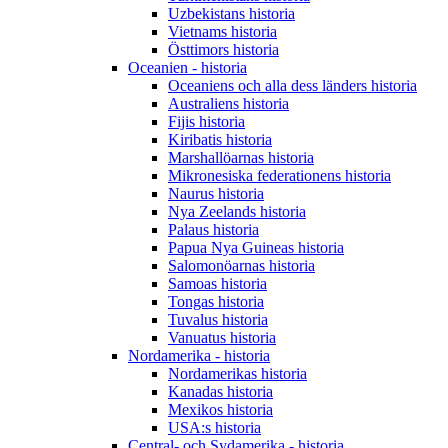
Uzbekistans historia
Vietnams historia
Östtimors historia
Oceanien - historia
Oceaniens och alla dess länders historia
Australiens historia
Fijis historia
Kiribatis historia
Marshallöarnas historia
Mikronesiska federationens historia
Naurus historia
Nya Zeelands historia
Palaus historia
Papua Nya Guineas historia
Salomonöarnas historia
Samoas historia
Tongas historia
Tuvalus historia
Vanuatus historia
Nordamerika - historia
Nordamerikas historia
Kanadas historia
Mexikos historia
USA:s historia
Central- och Sydamerika - historia