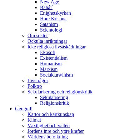
New Age
Bahá'í
Enighetskyrkan
Hare Krishna
Satanism
Scientologi
Om sekter
Ockulta inriktningar
Icke religiösa livsåskådningar
Ekosofi
Existentialism
Humanism
Marxism
Socialdarwinism
Livsfrågor
Folktro
Sekularisering och religionskritik
Sekularisering
Religionskritik
Geografi
Kartor och kartkunskap
Klimat
Växtlighet och vatten
Jordens inre och yttre krafter
Världens befolkning