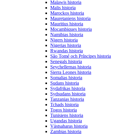
Malawis historia
Malis historia
Marockos historia
Mauretaniens historia
Mauritius historia
Moçambiques historia
Namibias historia
Nigers historia
Nigerias historia
Rwandas historia
São Tomé och Príncipes historia
Senegals historia
Seychellernas historia
Sierra Leones historia
Somalias historia
Sudans historia
Sydafrikas historia
Sydsudans historia
Tanzanias historia
Tchads historia
Togos historia
Tunisiens historia
Ugandas historia
Västsaharas historia
Zambias historia