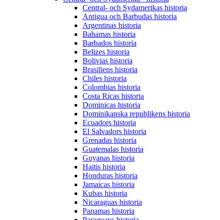
Central- och Sydamerikas historia
Antigua och Barbudas historia
Argentinas historia
Bahamas historia
Barbados historia
Belizes historia
Bolivias historia
Brasiliens historia
Chiles historia
Colombias historia
Costa Ricas historia
Dominicas historia
Dominikanska republikens historia
Ecuadors historia
El Salvadors historia
Grenadas historia
Guatemalas historia
Guyanas historia
Haitis historia
Honduras historia
Jamaicas historia
Kubas historia
Nicaraguas historia
Panamas historia
Paraguays historia