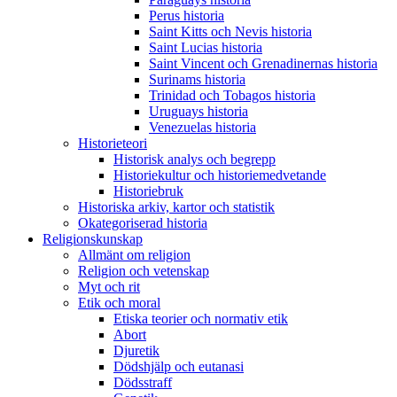
Perus historia
Saint Kitts och Nevis historia
Saint Lucias historia
Saint Vincent och Grenadinernas historia
Surinams historia
Trinidad och Tobagos historia
Uruguays historia
Venezuelas historia
Historieteori
Historisk analys och begrepp
Historiekultur och historiemedvetande
Historiebruk
Historiska arkiv, kartor och statistik
Okategoriserad historia
Religionskunskap
Allmänt om religion
Religion och vetenskap
Myt och rit
Etik och moral
Etiska teorier och normativ etik
Abort
Djuretik
Dödshjälp och eutanasi
Dödsstraff