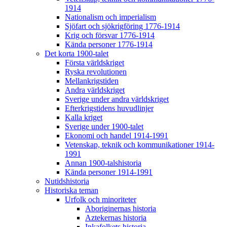
1914
Nationalism och imperialism
Sjöfart och sjökrigföring 1776-1914
Krig och försvar 1776-1914
Kända personer 1776-1914
Det korta 1900-talet
Första världskriget
Ryska revolutionen
Mellankrigstiden
Andra världskriget
Sverige under andra världskriget
Efterkrigstidens huvudlinjer
Kalla kriget
Sverige under 1900-talet
Ekonomi och handel 1914-1991
Vetenskap, teknik och kommunikationer 1914-
1991
Annan 1900-talshistoria
Kända personer 1914-1991
Nutidshistoria
Historiska teman
Urfolk och minoriteter
Aboriginernas historia
Aztekernas historia
Inkafolkets historia