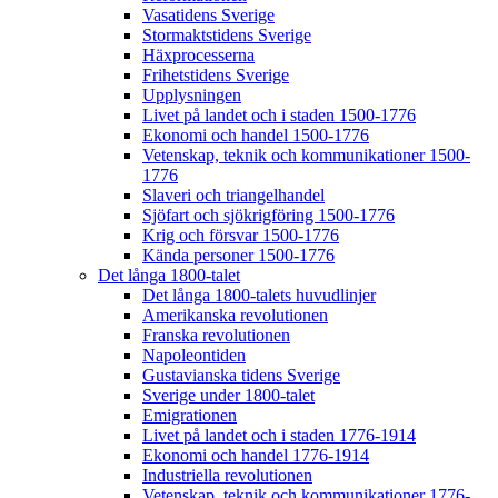
Vasatidens Sverige
Stormaktstidens Sverige
Häxprocesserna
Frihetstidens Sverige
Upplysningen
Livet på landet och i staden 1500-1776
Ekonomi och handel 1500-1776
Vetenskap, teknik och kommunikationer 1500-
1776
Slaveri och triangelhandel
Sjöfart och sjökrigföring 1500-1776
Krig och försvar 1500-1776
Kända personer 1500-1776
Det långa 1800-talet
Det långa 1800-talets huvudlinjer
Amerikanska revolutionen
Franska revolutionen
Napoleontiden
Gustavianska tidens Sverige
Sverige under 1800-talet
Emigrationen
Livet på landet och i staden 1776-1914
Ekonomi och handel 1776-1914
Industriella revolutionen
Vetenskap, teknik och kommunikationer 1776-