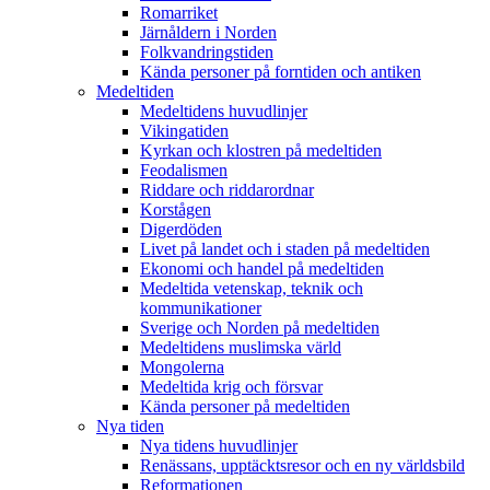
Romarriket
Järnåldern i Norden
Folkvandringstiden
Kända personer på forntiden och antiken
Medeltiden
Medeltidens huvudlinjer
Vikingatiden
Kyrkan och klostren på medeltiden
Feodalismen
Riddare och riddarordnar
Korstågen
Digerdöden
Livet på landet och i staden på medeltiden
Ekonomi och handel på medeltiden
Medeltida vetenskap, teknik och
kommunikationer
Sverige och Norden på medeltiden
Medeltidens muslimska värld
Mongolerna
Medeltida krig och försvar
Kända personer på medeltiden
Nya tiden
Nya tidens huvudlinjer
Renässans, upptäcktsresor och en ny världsbild
Reformationen