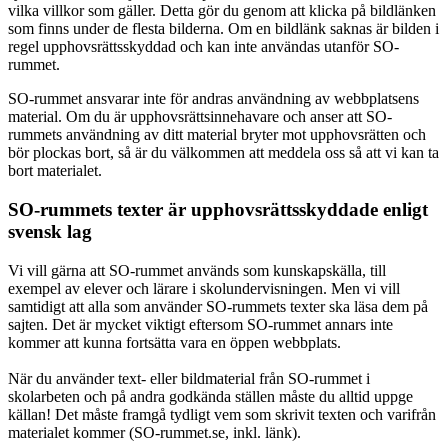
vilka villkor som gäller. Detta gör du genom att klicka på bildlänken
som finns under de flesta bilderna. Om en bildlänk saknas är bilden i
regel upphovsrättsskyddad och kan inte användas utanför SO-
rummet.
SO-rummet ansvarar inte för andras användning av webbplatsens
material. Om du är upphovsrättsinnehavare och anser att SO-
rummets användning av ditt material bryter mot upphovsrätten och
bör plockas bort, så är du välkommen att meddela oss så att vi kan ta
bort materialet.
SO-rummets texter är upphovsrättsskyddade enligt
svensk lag
Vi vill gärna att SO-rummet används som kunskapskälla, till
exempel av elever och lärare i skolundervisningen. Men vi vill
samtidigt att alla som använder SO-rummets texter ska läsa dem på
sajten. Det är mycket viktigt eftersom SO-rummet annars inte
kommer att kunna fortsätta vara en öppen webbplats.
När du använder text- eller bildmaterial från SO-rummet i
skolarbeten och på andra godkända ställen måste du alltid uppge
källan! Det måste framgå tydligt vem som skrivit texten och varifrån
materialet kommer (SO-rummet.se, inkl. länk).