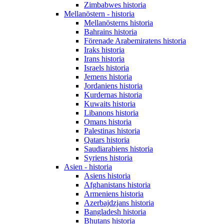
Zimbabwes historia
Mellanöstern - historia
Mellanösterns historia
Bahrains historia
Förenade Arabemiratens historia
Iraks historia
Irans historia
Israels historia
Jemens historia
Jordaniens historia
Kurdernas historia
Kuwaits historia
Libanons historia
Omans historia
Palestinas historia
Qatars historia
Saudiarabiens historia
Syriens historia
Asien - historia
Asiens historia
Afghanistans historia
Armeniens historia
Azerbajdzjans historia
Bangladesh historia
Bhutans historia