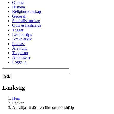
Om oss
Historia
Religionskunskap
Geografi
Samhällskunskap
Quiz & flashcards
Taggar
Lektionstips
Artikelarkiv
Podcast
Året runt
Topplistor
Annonsera
Logga in
Länkstig
Hem
Länkar
Att välja att dö – en film om dödshjälp