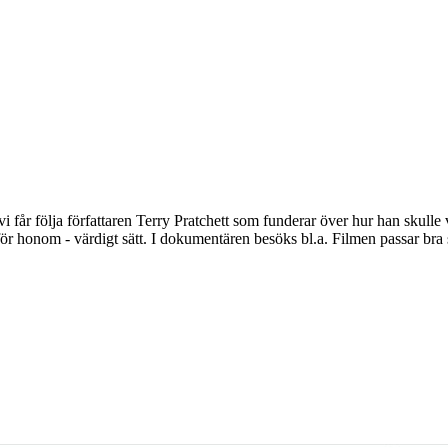
r följa författaren Terry Pratchett som funderar över hur han skulle vilj
tt för honom - värdigt sätt. I dokumentären besöks bl.a. Filmen passar b