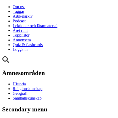
Om oss
Taggar
Artikelarkiv
Podcast
Lektioner och lärarmaterial
Året runt
Topplistor
Annonsera
Quiz & flashcards
Logga in
Ämnesområden
Historia
Religionskunskap
Geografi
Samhällskunskap
Secondary menu