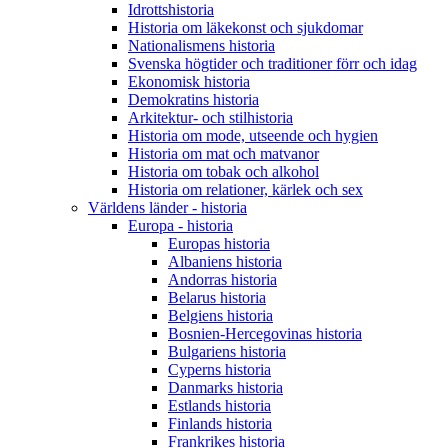
Idrottshistoria
Historia om läkekonst och sjukdomar
Nationalismens historia
Svenska högtider och traditioner förr och idag
Ekonomisk historia
Demokratins historia
Arkitektur- och stilhistoria
Historia om mode, utseende och hygien
Historia om mat och matvanor
Historia om tobak och alkohol
Historia om relationer, kärlek och sex
Världens länder - historia
Europa - historia
Europas historia
Albaniens historia
Andorras historia
Belarus historia
Belgiens historia
Bosnien-Hercegovinas historia
Bulgariens historia
Cyperns historia
Danmarks historia
Estlands historia
Finlands historia
Frankrikes historia