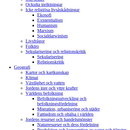
Ockulta inriktningar
Icke religiösa livsåskådningar
Ekosofi
Existentialism
Humanism
Marxism
Socialdarwinism
Livsfrågor
Folktro
Sekularisering och religionskritik
Sekularisering
Religionskritik
Geografi
Kartor och kartkunskap
Klimat
Växtlighet och vatten
Jordens inre och yttre krafter
Världens befolkning
Befolkningsutveckling och
befolkningsfördelning
Migration, urbanisering och städer
Fattigdom och ohälsa i världen
Jordens resurser och handelsmönster
Naturresurser och dess fördelning
Produktion och konsumtion av varor och tjänster