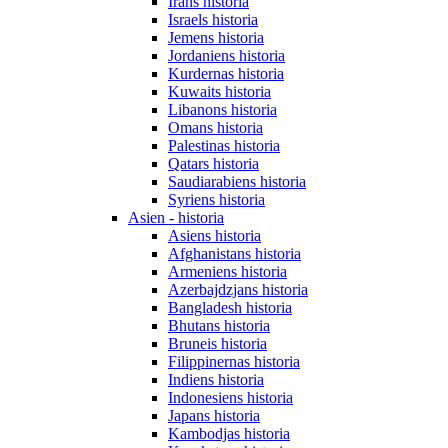
Irans historia
Israels historia
Jemens historia
Jordaniens historia
Kurdernas historia
Kuwaits historia
Libanons historia
Omans historia
Palestinas historia
Qatars historia
Saudiarabiens historia
Syriens historia
Asien - historia
Asiens historia
Afghanistans historia
Armeniens historia
Azerbajdzjans historia
Bangladesh historia
Bhutans historia
Bruneis historia
Filippinernas historia
Indiens historia
Indonesiens historia
Japans historia
Kambodjas historia