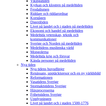
Vikingatiden
Kyrkan och klostren på medeltiden
Feodalismen
Riddare och riddarordnar
Korstågen
Digerdöden
Livet på landet och i staden på medeltiden
Ekonomi och handel på medeltiden
Medeltida vetenskap, teknik och
kommunikationer
Sverige och Norden på medeltiden
Medeltidens muslimska värld
Mongolerna
Medeltida krig och försvar
Kända personer på medeltiden
Nya tiden
Nya tidens huvudlinjer
Renässans, upptäcktsresor och en ny världsbild
Reformationen
Vasatidens Sverige
Stormaktstidens Sverige
Häxprocesserna
Frihetstidens Sverige
Upplysningen
Livet på landet och i staden 1500-1776