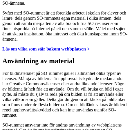
SO-ämnena.
Syftet med SO-rummet är att förenkla arbetet i skolan för elever och
lärare, dels genom SO-rummets egna material i olika ämnen, dels
genom att samla merparten av alla bra och fria SO-resurser som
finns utspridda på Internet på ett och samma ställe. Målet med sajten
är att skapa inspiration, öka intresset och öka kunskaperna inom SO-
ämnena.
Läs om vilka som står bakom webbplatsen >
Användning av material
För bildmaterialet på SO-rummet gäller i allmänhet olika typer av
licenser. Många av bilderna är upphovsrättsskyddade medan andra
har Creative Commons-licenser eller andra liknande licenser. Några
av bilderna är helt fria att använda. Om du vill bruka en bild i eget
syfte, så måste du själv ta reda på om bilden är fri att använda eller
vilka villkor som gäller. Detta gör du genom att klicka på bildlänken
som finns under de flesta bilderna. Om en bildlänk saknas är bilden i
regel upphovsrättsskyddad och kan inte användas utanför SO-
rummet.
SO-rummet ansvarar inte för andras användning av webbplatsens