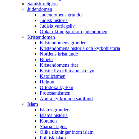
Samisk religion
Judendomen
Judendomens grunder
Judisk historia
Judiskt vardagsliv
Olika riktningar inom judendomen
Kristendomen
Kristendomens grunder
Kristendomens historia och kyrkohistoria
Nordens kristnande
Bibeln
Kristendomens riter
Kristet liv och människosyn
Katolicismen
Helgon
Ortodoxa kyrkan
Protestantismen
Andra kyrkor och samfund
Islam
Islams grunder
Islams historia
Koranen
Sharia - lagen
Olika riktningar inom islam
Politisk islam