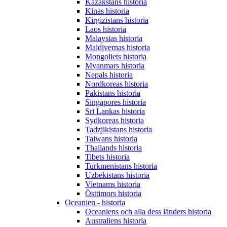
Kazakstans historia
Kinas historia
Kirgizistans historia
Laos historia
Malaysias historia
Maldivernas historia
Mongoliets historia
Myanmars historia
Nepals historia
Nordkoreas historia
Pakistans historia
Singapores historia
Sri Lankas historia
Sydkoreas historia
Tadzjikistans historia
Taiwans historia
Thailands historia
Tibets historia
Turkmenistans historia
Uzbekistans historia
Vietnams historia
Östtimors historia
Oceanien - historia
Oceaniens och alla dess länders historia
Australiens historia