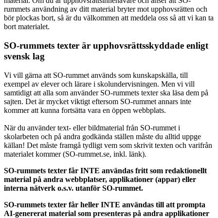
material. Om du är upphovsrättsinnehavare och anser att SO-
rummets användning av ditt material bryter mot upphovsrätten och
bör plockas bort, så är du välkommen att meddela oss så att vi kan ta
bort materialet.
SO-rummets texter är upphovsrättsskyddade enligt
svensk lag
Vi vill gärna att SO-rummet används som kunskapskälla, till
exempel av elever och lärare i skolundervisningen. Men vi vill
samtidigt att alla som använder SO-rummets texter ska läsa dem på
sajten. Det är mycket viktigt eftersom SO-rummet annars inte
kommer att kunna fortsätta vara en öppen webbplats.
När du använder text- eller bildmaterial från SO-rummet i
skolarbeten och på andra godkända ställen måste du alltid uppge
källan! Det måste framgå tydligt vem som skrivit texten och varifrån
materialet kommer (SO-rummet.se, inkl. länk).
SO-rummets texter får INTE användas fritt som redaktionellt
material på andra webbplatser, applikationer (appar) eller
interna nätverk o.s.v. utanför SO-rummet.
SO-rummets texter får heller INTE användas till att prompta
AI-genererat material som presenteras på andra applikationer