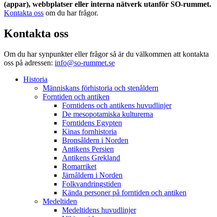
(appar), webbplatser eller interna nätverk utanför SO-rummet.
Kontakta oss
om du har frågor.
Kontakta oss
Om du har synpunkter eller frågor så är du välkommen att kontakta
oss på adressen:
info@so-rummet.se
Historia
Människans förhistoria och stenåldern
Forntiden och antiken
Forntidens och antikens huvudlinjer
De mesopotamiska kulturerna
Forntidens Egypten
Kinas fornhistoria
Bronsåldern i Norden
Antikens Persien
Antikens Grekland
Romarriket
Järnåldern i Norden
Folkvandringstiden
Kända personer på forntiden och antiken
Medeltiden
Medeltidens huvudlinjer