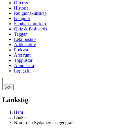
Om oss
Historia
Religionskunskap
Geografi
Samhällskunskap
Quiz & flashcards
Taggar
Lektionstips
Artikelarkiv
Podcast
Året runt
Topplistor
Annonsera
Logga in
Länkstig
Hem
Länkar
Nord- och Sydamerikas geografi