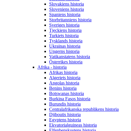
Slovakiens historia
Sloveniens historia
Spaniens historia
Storbritanniens historia
Sveriges historia
Tjeckiens historia
Turkiets historia
Tysklands historia
Ukrainas historia
Ungerns historia
Vatikanstatens historia
Österrikes historia
Afrika - historia
Afrikas historia
Algeriets historia
Angolas historia
Benins historia
Botswanas historia
Burkina Fasos historia
Burundis historia
Centralafrikanska republikens historia
Djiboutis historia
Egyptens historia
Ekvatorialguineas historia
Elfenbenskustens historia