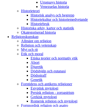
Uruguays historia
Venezuelas historia
Historieteori
Historisk analys och begrepp
Historiekultur och historiemedvetande
Historiebruk
Historiska arkiv, kartor och statistik
Okategoriserad historia
Religionskunskap
Allmänt om religion
Religion och vetenskap
Myt och rit
Etik och moral
Etiska teorier och normativ etik
Abort
Djuretik
Dödshjälp och eutanasi
Dödsstraff
Genetik
Forntidens och antikens religioner
Egyptisk mytologi
Persisk religion - zoroastrism
Grekisk mytologi
Romersk religion och mytologi
Fornnordisk religion och asatro