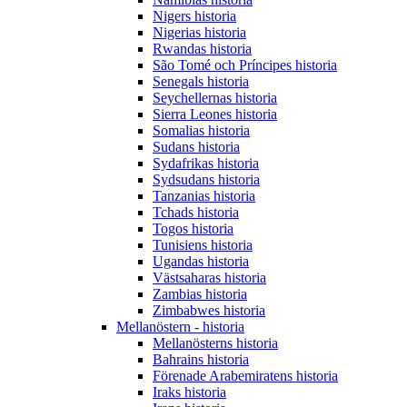
Nigers historia
Nigerias historia
Rwandas historia
São Tomé och Príncipes historia
Senegals historia
Seychellernas historia
Sierra Leones historia
Somalias historia
Sudans historia
Sydafrikas historia
Sydsudans historia
Tanzanias historia
Tchads historia
Togos historia
Tunisiens historia
Ugandas historia
Västsaharas historia
Zambias historia
Zimbabwes historia
Mellanöstern - historia
Mellanösterns historia
Bahrains historia
Förenade Arabemiratens historia
Iraks historia