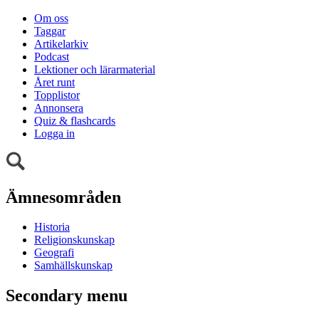
Om oss
Taggar
Artikelarkiv
Podcast
Lektioner och lärarmaterial
Året runt
Topplistor
Annonsera
Quiz & flashcards
Logga in
Ämnesområden
Historia
Religionskunskap
Geografi
Samhällskunskap
Secondary menu