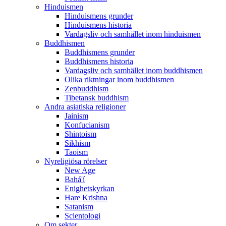
Hinduismen
Hinduismens grunder
Hinduismens historia
Vardagsliv och samhället inom hinduismen
Buddhismen
Buddhismens grunder
Buddhismens historia
Vardagsliv och samhället inom buddhismen
Olika riktningar inom buddhismen
Zenbuddhism
Tibetansk buddhism
Andra asiatiska religioner
Jainism
Konfucianism
Shintoism
Sikhism
Taoism
Nyreligiösa rörelser
New Age
Bahá'í
Enighetskyrkan
Hare Krishna
Satanism
Scientologi
Om sekter