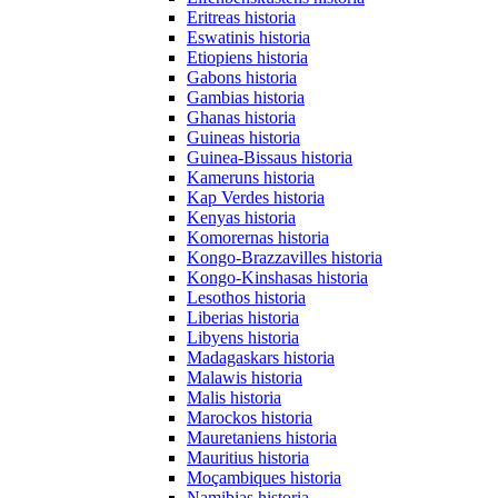
Eritreas historia
Eswatinis historia
Etiopiens historia
Gabons historia
Gambias historia
Ghanas historia
Guineas historia
Guinea-Bissaus historia
Kameruns historia
Kap Verdes historia
Kenyas historia
Komorernas historia
Kongo-Brazzavilles historia
Kongo-Kinshasas historia
Lesothos historia
Liberias historia
Libyens historia
Madagaskars historia
Malawis historia
Malis historia
Marockos historia
Mauretaniens historia
Mauritius historia
Moçambiques historia
Namibias historia