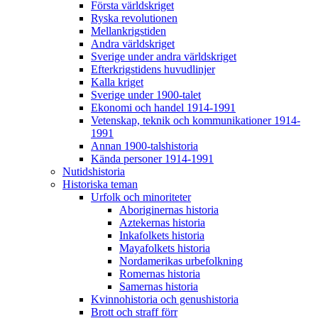
Första världskriget
Ryska revolutionen
Mellankrigstiden
Andra världskriget
Sverige under andra världskriget
Efterkrigstidens huvudlinjer
Kalla kriget
Sverige under 1900-talet
Ekonomi och handel 1914-1991
Vetenskap, teknik och kommunikationer 1914-
1991
Annan 1900-talshistoria
Kända personer 1914-1991
Nutidshistoria
Historiska teman
Urfolk och minoriteter
Aboriginernas historia
Aztekernas historia
Inkafolkets historia
Mayafolkets historia
Nordamerikas urbefolkning
Romernas historia
Samernas historia
Kvinnohistoria och genushistoria
Brott och straff förr