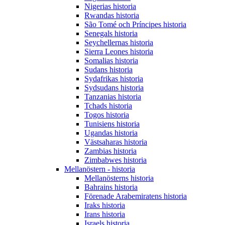
Nigerias historia
Rwandas historia
São Tomé och Príncipes historia
Senegals historia
Seychellernas historia
Sierra Leones historia
Somalias historia
Sudans historia
Sydafrikas historia
Sydsudans historia
Tanzanias historia
Tchads historia
Togos historia
Tunisiens historia
Ugandas historia
Västsaharas historia
Zambias historia
Zimbabwes historia
Mellanöstern - historia
Mellanösterns historia
Bahrains historia
Förenade Arabemiratens historia
Iraks historia
Irans historia
Israels historia