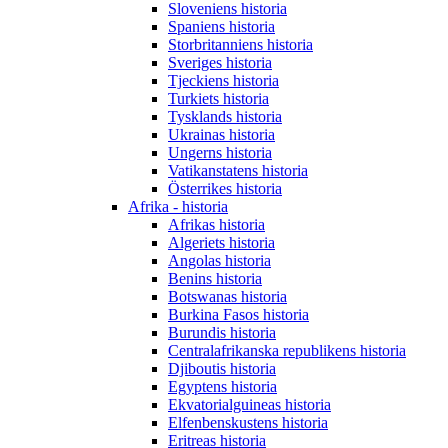
Sloveniens historia
Spaniens historia
Storbritanniens historia
Sveriges historia
Tjeckiens historia
Turkiets historia
Tysklands historia
Ukrainas historia
Ungerns historia
Vatikanstatens historia
Österrikes historia
Afrika - historia
Afrikas historia
Algeriets historia
Angolas historia
Benins historia
Botswanas historia
Burkina Fasos historia
Burundis historia
Centralafrikanska republikens historia
Djiboutis historia
Egyptens historia
Ekvatorialguineas historia
Elfenbenskustens historia
Eritreas historia