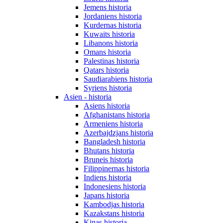
Jemens historia
Jordaniens historia
Kurdernas historia
Kuwaits historia
Libanons historia
Omans historia
Palestinas historia
Qatars historia
Saudiarabiens historia
Syriens historia
Asien - historia
Asiens historia
Afghanistans historia
Armeniens historia
Azerbajdzjans historia
Bangladesh historia
Bhutans historia
Bruneis historia
Filippinernas historia
Indiens historia
Indonesiens historia
Japans historia
Kambodjas historia
Kazakstans historia
Kinas historia