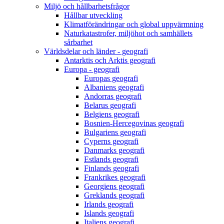
Miljö och hållbarhetsfrågor
Hållbar utveckling
Klimatförändringar och global uppvärmning
Naturkatastrofer, miljöhot och samhällets
sårbarhet
Världsdelar och länder - geografi
Antarktis och Arktis geografi
Europa - geografi
Europas geografi
Albaniens geografi
Andorras geografi
Belarus geografi
Belgiens geografi
Bosnien-Hercegovinas geografi
Bulgariens geografi
Cyperns geografi
Danmarks geografi
Estlands geografi
Finlands geografi
Frankrikes geografi
Georgiens geografi
Greklands geografi
Irlands geografi
Islands geografi
Italiens geografi