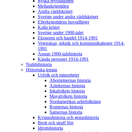
Ryska revolutionen
Mellankrigstiden
Andra världskriget
Sverige under andra världskriget
Efterkrigstidens huvudlinjer
Kalla kriget
Sverige under 1900-talet
Ekonomi och handel 1914-1991
Vetenskap, teknik och kommunikationer 1914-
1991
Annan 1900-talshistoria
Kända personer 1914-1991
Nutidshistoria
Historiska teman
Urfolk och minoriteter
Aboriginernas historia
Aztekernas historia
Inkafolkets historia
Mayafolkets historia
Nordamerikas urbefolkning
Romernas historia
Samernas historia
Kvinnohistoria och genushistoria
Brott och straff förr
Idrottshistoria