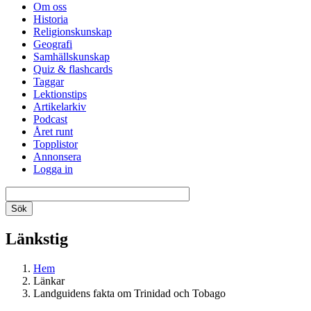
Om oss
Historia
Religionskunskap
Geografi
Samhällskunskap
Quiz & flashcards
Taggar
Lektionstips
Artikelarkiv
Podcast
Året runt
Topplistor
Annonsera
Logga in
Länkstig
Hem
Länkar
Landguidens fakta om Trinidad och Tobago