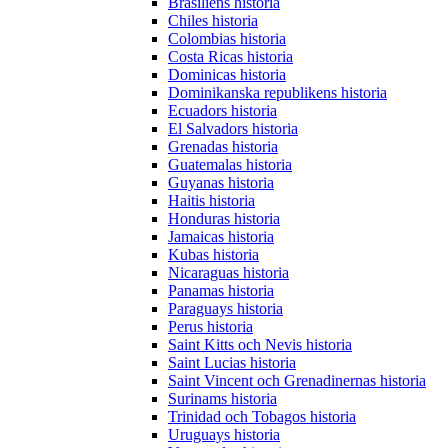
Brasiliens historia
Chiles historia
Colombias historia
Costa Ricas historia
Dominicas historia
Dominikanska republikens historia
Ecuadors historia
El Salvadors historia
Grenadas historia
Guatemalas historia
Guyanas historia
Haitis historia
Honduras historia
Jamaicas historia
Kubas historia
Nicaraguas historia
Panamas historia
Paraguays historia
Perus historia
Saint Kitts och Nevis historia
Saint Lucias historia
Saint Vincent och Grenadinernas historia
Surinams historia
Trinidad och Tobagos historia
Uruguays historia