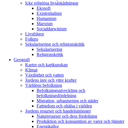
Icke religiösa livsåskådningar
Ekosofi
Existentialism
Humanism
Marxism
Socialdarwinism
Livsfrågor
Folktro
Sekularisering och religionskritik
Sekularisering
Religionskritik
Geografi
Kartor och kartkunskap
Klimat
Växtlighet och vatten
Jordens inre och yttre krafter
Världens befolkning
Befolkningsutveckling och
befolkningsfördelning
Migration, urbanisering och städer
Fattigdom och ohälsa i världen
Jordens resurser och handelsmönster
Naturresurser och dess fördelning
Produktion och konsumtion av varor och tjänster
Energikällor