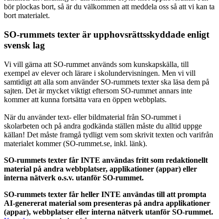
bör plockas bort, så är du välkommen att meddela oss så att vi kan ta
bort materialet.
SO-rummets texter är upphovsrättsskyddade enligt
svensk lag
Vi vill gärna att SO-rummet används som kunskapskälla, till
exempel av elever och lärare i skolundervisningen. Men vi vill
samtidigt att alla som använder SO-rummets texter ska läsa dem på
sajten. Det är mycket viktigt eftersom SO-rummet annars inte
kommer att kunna fortsätta vara en öppen webbplats.
När du använder text- eller bildmaterial från SO-rummet i
skolarbeten och på andra godkända ställen måste du alltid uppge
källan! Det måste framgå tydligt vem som skrivit texten och varifrån
materialet kommer (SO-rummet.se, inkl. länk).
SO-rummets texter får INTE användas fritt som redaktionellt
material på andra webbplatser, applikationer (appar) eller
interna nätverk o.s.v. utanför SO-rummet.
SO-rummets texter får heller INTE användas till att prompta
AI-genererat material som presenteras på andra applikationer
(appar), webbplatser eller interna nätverk utanför SO-rummet.