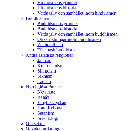
Hinduismens grunder
Hinduismens historia
Vardagsliv och samhället inom hinduismen
Buddhismen
Buddhismens grunder
Buddhismens historia
Vardagsliv och samhället inom buddhismen
Olika riktningar inom buddhismen
Zenbuddhism
Tibetansk buddhism
Andra asiatiska religioner
Jainism
Konfucianism
Shintoism
Sikhism
Taoism
Nyreligiösa rörelser
New Age
Bahá'í
Enighetskyrkan
Hare Krishna
Satanism
Scientologi
Om sekter
Ockulta inriktningar