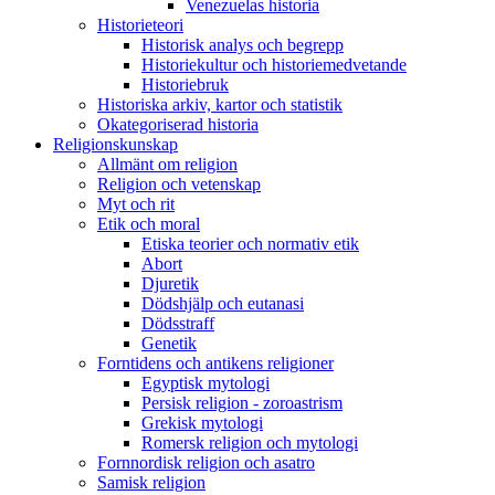
Venezuelas historia
Historieteori
Historisk analys och begrepp
Historiekultur och historiemedvetande
Historiebruk
Historiska arkiv, kartor och statistik
Okategoriserad historia
Religionskunskap
Allmänt om religion
Religion och vetenskap
Myt och rit
Etik och moral
Etiska teorier och normativ etik
Abort
Djuretik
Dödshjälp och eutanasi
Dödsstraff
Genetik
Forntidens och antikens religioner
Egyptisk mytologi
Persisk religion - zoroastrism
Grekisk mytologi
Romersk religion och mytologi
Fornnordisk religion och asatro
Samisk religion