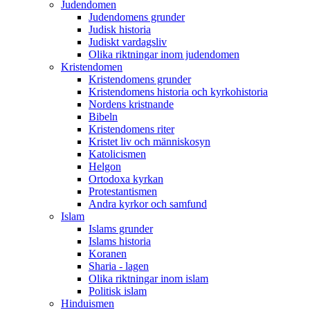
Judendomen
Judendomens grunder
Judisk historia
Judiskt vardagsliv
Olika riktningar inom judendomen
Kristendomen
Kristendomens grunder
Kristendomens historia och kyrkohistoria
Nordens kristnande
Bibeln
Kristendomens riter
Kristet liv och människosyn
Katolicismen
Helgon
Ortodoxa kyrkan
Protestantismen
Andra kyrkor och samfund
Islam
Islams grunder
Islams historia
Koranen
Sharia - lagen
Olika riktningar inom islam
Politisk islam
Hinduismen