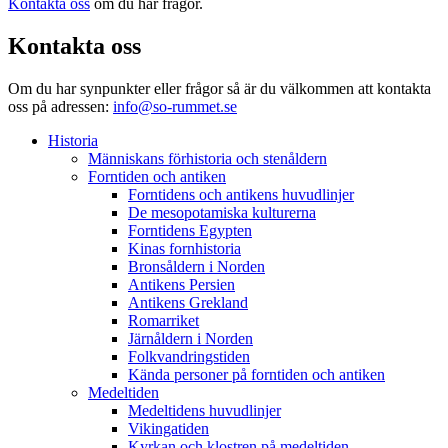
Kontakta oss
om du har frågor.
Kontakta oss
Om du har synpunkter eller frågor så är du välkommen att kontakta
oss på adressen:
info@so-rummet.se
Historia
Människans förhistoria och stenåldern
Forntiden och antiken
Forntidens och antikens huvudlinjer
De mesopotamiska kulturerna
Forntidens Egypten
Kinas fornhistoria
Bronsåldern i Norden
Antikens Persien
Antikens Grekland
Romarriket
Järnåldern i Norden
Folkvandringstiden
Kända personer på forntiden och antiken
Medeltiden
Medeltidens huvudlinjer
Vikingatiden
Kyrkan och klostren på medeltiden