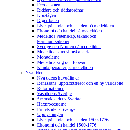
Feodalismen
Riddare och riddarordnar
Korstågen
Digerdöden
Livet på landet och i staden på medeltiden
Ekonomi och handel på medeltiden
Medeltida vetenskap, teknik och
kommunikationer
Sverige och Norden på medeltiden
Medeltidens muslimska värld
Mongolerna
Medeltida krig och försvar
Kända personer på medeltiden
Nya tiden
Nya tidens huvudlinjer
Renässans, upptäcktsresor och en ny världsbild
Reformationen
Vasatidens Sverige
Stormaktstidens Sverige
Häxprocesserna
Frihetstidens Sverige
Upplysningen
Livet på landet och i staden 1500-1776
Ekonomi och handel 1500-1776