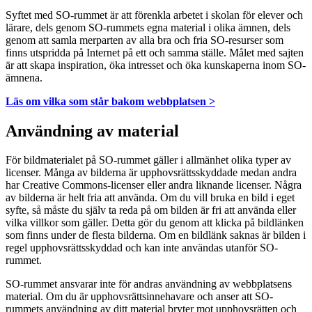
Syftet med SO-rummet är att förenkla arbetet i skolan för elever och
lärare, dels genom SO-rummets egna material i olika ämnen, dels
genom att samla merparten av alla bra och fria SO-resurser som
finns utspridda på Internet på ett och samma ställe. Målet med sajten
är att skapa inspiration, öka intresset och öka kunskaperna inom SO-
ämnena.
Läs om vilka som står bakom webbplatsen >
Användning av material
För bildmaterialet på SO-rummet gäller i allmänhet olika typer av
licenser. Många av bilderna är upphovsrättsskyddade medan andra
har Creative Commons-licenser eller andra liknande licenser. Några
av bilderna är helt fria att använda. Om du vill bruka en bild i eget
syfte, så måste du själv ta reda på om bilden är fri att använda eller
vilka villkor som gäller. Detta gör du genom att klicka på bildlänken
som finns under de flesta bilderna. Om en bildlänk saknas är bilden i
regel upphovsrättsskyddad och kan inte användas utanför SO-
rummet.
SO-rummet ansvarar inte för andras användning av webbplatsens
material. Om du är upphovsrättsinnehavare och anser att SO-
rummets användning av ditt material bryter mot upphovsrätten och