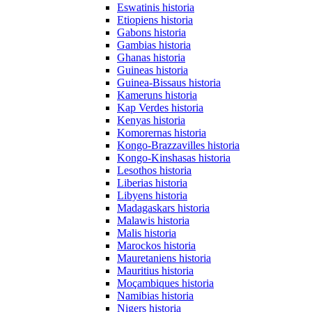
Eswatinis historia
Etiopiens historia
Gabons historia
Gambias historia
Ghanas historia
Guineas historia
Guinea-Bissaus historia
Kameruns historia
Kap Verdes historia
Kenyas historia
Komorernas historia
Kongo-Brazzavilles historia
Kongo-Kinshasas historia
Lesothos historia
Liberias historia
Libyens historia
Madagaskars historia
Malawis historia
Malis historia
Marockos historia
Mauretaniens historia
Mauritius historia
Moçambiques historia
Namibias historia
Nigers historia