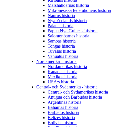
Kiribatis historia
Marshallöarnas historia
Mikronesiska federationens historia
Naurus historia
Nya Zeelands historia
Palaus historia
Papua Nya Guineas historia
Salomonöarnas historia
Samoas historia
Tongas historia
Tuvalus historia
Vanuatus historia
Nordamerika - historia
Nordamerikas historia
Kanadas historia
Mexikos historia
USA:s historia
Central- och Sydamerika - historia
Central- och Sydamerikas historia
Antigua och Barbudas historia
Argentinas historia
Bahamas historia
Barbados historia
Belizes historia
Bolivias historia