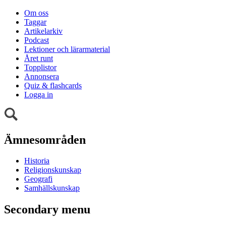
Om oss
Taggar
Artikelarkiv
Podcast
Lektioner och lärarmaterial
Året runt
Topplistor
Annonsera
Quiz & flashcards
Logga in
Ämnesområden
Historia
Religionskunskap
Geografi
Samhällskunskap
Secondary menu