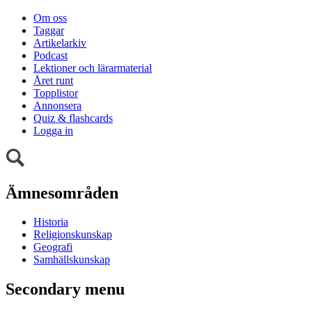
Om oss
Taggar
Artikelarkiv
Podcast
Lektioner och lärarmaterial
Året runt
Topplistor
Annonsera
Quiz & flashcards
Logga in
Ämnesområden
Historia
Religionskunskap
Geografi
Samhällskunskap
Secondary menu