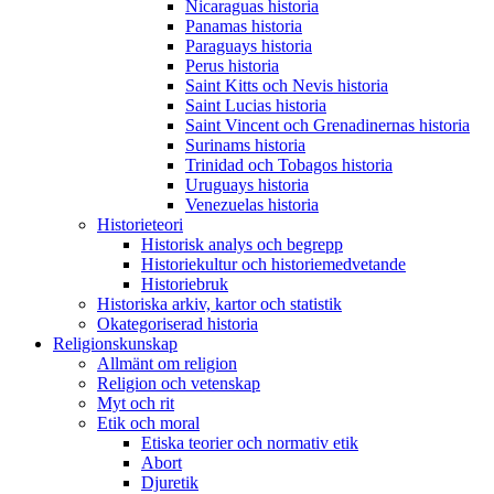
Nicaraguas historia
Panamas historia
Paraguays historia
Perus historia
Saint Kitts och Nevis historia
Saint Lucias historia
Saint Vincent och Grenadinernas historia
Surinams historia
Trinidad och Tobagos historia
Uruguays historia
Venezuelas historia
Historieteori
Historisk analys och begrepp
Historiekultur och historiemedvetande
Historiebruk
Historiska arkiv, kartor och statistik
Okategoriserad historia
Religionskunskap
Allmänt om religion
Religion och vetenskap
Myt och rit
Etik och moral
Etiska teorier och normativ etik
Abort
Djuretik