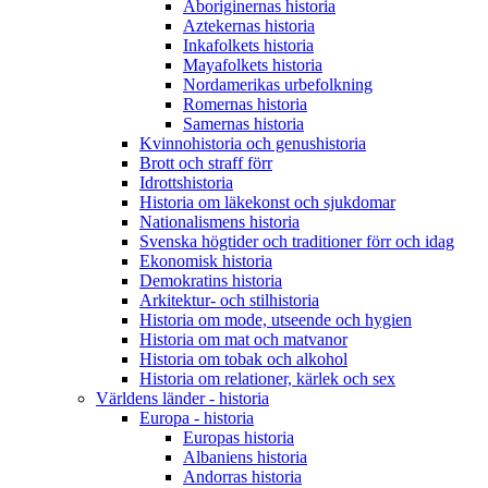
Aboriginernas historia
Aztekernas historia
Inkafolkets historia
Mayafolkets historia
Nordamerikas urbefolkning
Romernas historia
Samernas historia
Kvinnohistoria och genushistoria
Brott och straff förr
Idrottshistoria
Historia om läkekonst och sjukdomar
Nationalismens historia
Svenska högtider och traditioner förr och idag
Ekonomisk historia
Demokratins historia
Arkitektur- och stilhistoria
Historia om mode, utseende och hygien
Historia om mat och matvanor
Historia om tobak och alkohol
Historia om relationer, kärlek och sex
Världens länder - historia
Europa - historia
Europas historia
Albaniens historia
Andorras historia