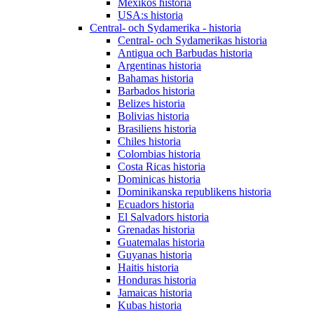
Mexikos historia
USA:s historia
Central- och Sydamerika - historia
Central- och Sydamerikas historia
Antigua och Barbudas historia
Argentinas historia
Bahamas historia
Barbados historia
Belizes historia
Bolivias historia
Brasiliens historia
Chiles historia
Colombias historia
Costa Ricas historia
Dominicas historia
Dominikanska republikens historia
Ecuadors historia
El Salvadors historia
Grenadas historia
Guatemalas historia
Guyanas historia
Haitis historia
Honduras historia
Jamaicas historia
Kubas historia