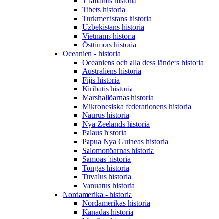
Thailands historia
Tibets historia
Turkmenistans historia
Uzbekistans historia
Vietnams historia
Östtimors historia
Oceanien - historia
Oceaniens och alla dess länders historia
Australiens historia
Fijis historia
Kiribatis historia
Marshallöarnas historia
Mikronesiska federationens historia
Naurus historia
Nya Zeelands historia
Palaus historia
Papua Nya Guineas historia
Salomonöarnas historia
Samoas historia
Tongas historia
Tuvalus historia
Vanuatus historia
Nordamerika - historia
Nordamerikas historia
Kanadas historia