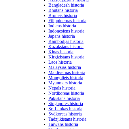
Bangladesh historia
Bhutans historia
Bruneis historia
Filippinernas historia
Indiens historia
Indonesiens historia
Japans historia
Kambodjas historia
Kazakstans historia
Kinas historia
Kirgizistans historia
Laos historia
Malaysias historia
Maldivernas historia
Mongoliets historia
Myanmars historia
Nepals historia
Nordkoreas historia
Pakistans historia
Singapores historia
Sri Lankas historia
Sydkoreas historia
Tadzjikistans historia
Taiwans historia