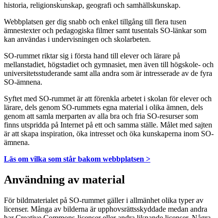
historia, religionskunskap, geografi och samhällskunskap.
Webbplatsen ger dig snabb och enkel tillgång till flera tusen
ämnestexter och pedagogiska filmer samt tusentals SO-länkar som
kan användas i undervisningen och skolarbeten.
SO-rummet riktar sig i första hand till elever och lärare på
mellanstadiet, högstadiet och gymnasiet, men även till högskole- och
universitetsstuderande samt alla andra som är intresserade av de fyra
SO-ämnena.
Syftet med SO-rummet är att förenkla arbetet i skolan för elever och
lärare, dels genom SO-rummets egna material i olika ämnen, dels
genom att samla merparten av alla bra och fria SO-resurser som
finns utspridda på Internet på ett och samma ställe. Målet med sajten
är att skapa inspiration, öka intresset och öka kunskaperna inom SO-
ämnena.
Läs om vilka som står bakom webbplatsen >
Användning av material
För bildmaterialet på SO-rummet gäller i allmänhet olika typer av
licenser. Många av bilderna är upphovsrättsskyddade medan andra
har Creative Commons-licenser eller andra liknande licenser. Några