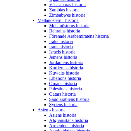
Västsaharas historia
Zambias historia
Zimbabwes historia
Mellanöstern - historia
Mellanösterns historia
Bahrains historia
Förenade Arabemiratens historia
Iraks historia
Irans historia
Israels historia
Jemens historia
Jordaniens historia
Kurdernas historia
Kuwaits historia
Libanons historia
Omans historia
Palestinas historia
Qatars historia
Saudiarabiens historia
Syriens historia
Asien - historia
Asiens historia
Afghanistans historia
Armeniens historia
Azerbajdzjans historia