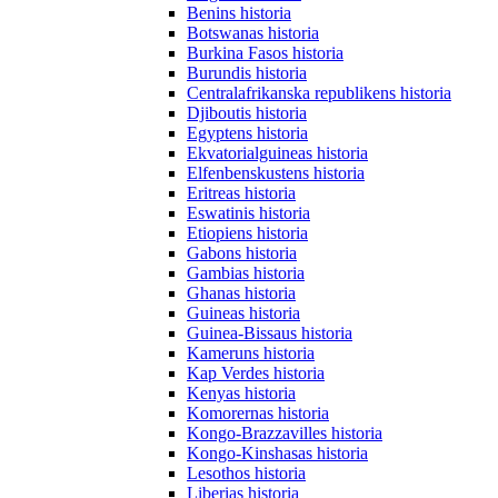
Benins historia
Botswanas historia
Burkina Fasos historia
Burundis historia
Centralafrikanska republikens historia
Djiboutis historia
Egyptens historia
Ekvatorialguineas historia
Elfenbenskustens historia
Eritreas historia
Eswatinis historia
Etiopiens historia
Gabons historia
Gambias historia
Ghanas historia
Guineas historia
Guinea-Bissaus historia
Kameruns historia
Kap Verdes historia
Kenyas historia
Komorernas historia
Kongo-Brazzavilles historia
Kongo-Kinshasas historia
Lesothos historia
Liberias historia