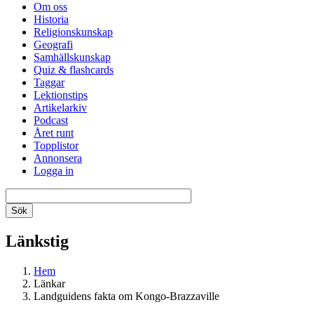
Om oss
Historia
Religionskunskap
Geografi
Samhällskunskap
Quiz & flashcards
Taggar
Lektionstips
Artikelarkiv
Podcast
Året runt
Topplistor
Annonsera
Logga in
Länkstig
Hem
Länkar
Landguidens fakta om Kongo-Brazzaville