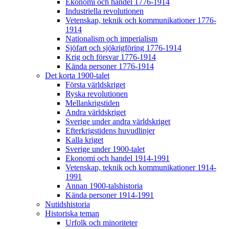
Ekonomi och handel 1776-1914
Industriella revolutionen
Vetenskap, teknik och kommunikationer 1776-
1914
Nationalism och imperialism
Sjöfart och sjökrigföring 1776-1914
Krig och försvar 1776-1914
Kända personer 1776-1914
Det korta 1900-talet
Första världskriget
Ryska revolutionen
Mellankrigstiden
Andra världskriget
Sverige under andra världskriget
Efterkrigstidens huvudlinjer
Kalla kriget
Sverige under 1900-talet
Ekonomi och handel 1914-1991
Vetenskap, teknik och kommunikationer 1914-
1991
Annan 1900-talshistoria
Kända personer 1914-1991
Nutidshistoria
Historiska teman
Urfolk och minoriteter