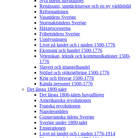
Nya tidens huvudlinjer
Renässans, upptäcktsresor och en ny världsbild
Reformationen
Vasatidens Sverige
Stormaktstidens Sverige
Häxprocesserna
Frihetstidens Sverige
Upplysningen
Livet på landet och i staden 1500-1776
Ekonomi och handel 1500-1776
Vetenskap, teknik och kommunikationer 1500-
1776
Slaveri och triangelhandel
Sjöfart och sjökrigföring 1500-1776
Krig och försvar 1500-1776
Kända personer 1500-1776
Det långa 1800-talet
Det långa 1800-talets huvudlinjer
Amerikanska revolutionen
Franska revolutionen
Napoleontiden
Gustavianska tidens Sverige
Sverige under 1800-talet
Emigrationen
Livet på landet och i staden 1776-1914