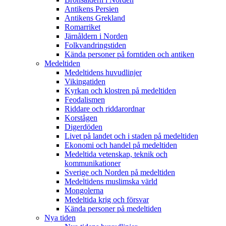
Antikens Persien
Antikens Grekland
Romarriket
Järnåldern i Norden
Folkvandringstiden
Kända personer på forntiden och antiken
Medeltiden
Medeltidens huvudlinjer
Vikingatiden
Kyrkan och klostren på medeltiden
Feodalismen
Riddare och riddarordnar
Korstågen
Digerdöden
Livet på landet och i staden på medeltiden
Ekonomi och handel på medeltiden
Medeltida vetenskap, teknik och
kommunikationer
Sverige och Norden på medeltiden
Medeltidens muslimska värld
Mongolerna
Medeltida krig och försvar
Kända personer på medeltiden
Nya tiden