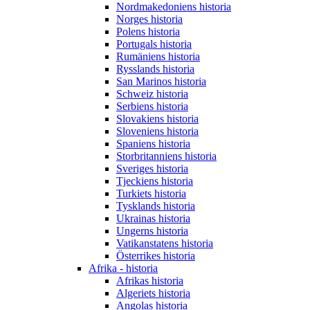
Nordmakedoniens historia
Norges historia
Polens historia
Portugals historia
Rumäniens historia
Rysslands historia
San Marinos historia
Schweiz historia
Serbiens historia
Slovakiens historia
Sloveniens historia
Spaniens historia
Storbritanniens historia
Sveriges historia
Tjeckiens historia
Turkiets historia
Tysklands historia
Ukrainas historia
Ungerns historia
Vatikanstatens historia
Österrikes historia
Afrika - historia
Afrikas historia
Algeriets historia
Angolas historia