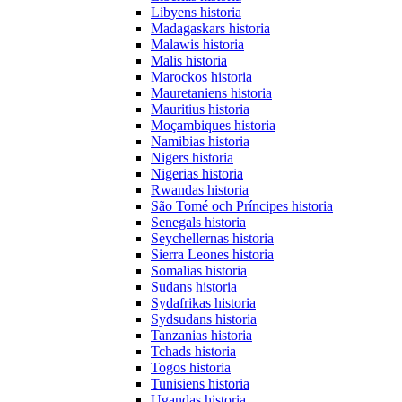
Libyens historia
Madagaskars historia
Malawis historia
Malis historia
Marockos historia
Mauretaniens historia
Mauritius historia
Moçambiques historia
Namibias historia
Nigers historia
Nigerias historia
Rwandas historia
São Tomé och Príncipes historia
Senegals historia
Seychellernas historia
Sierra Leones historia
Somalias historia
Sudans historia
Sydafrikas historia
Sydsudans historia
Tanzanias historia
Tchads historia
Togos historia
Tunisiens historia
Ugandas historia