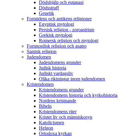
Dödshjälp och eutanasi
Dödsstraff
Genetik
Forntidens och antikens religioner
Egyptisk mytologi
Persisk religion - zoroastrism
Grekisk mytologi
Romersk religion och mytologi
Fornnordisk religion och asatro
Samisk religion
Judendomen
Judendomens grunder
Judisk historia
Judiskt vardagsliv
Olika riktningar inom judendomen
Kristendomen
Kristendomens grunder
Kristendomens historia och kyrkohistoria
Nordens kristnande
Bibeln
Kristendomens riter
Kristet liv och människosyn
Katolicismen
Helgon
Ortodoxa kyrkan