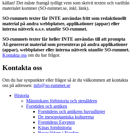
källan! Det måste framgå tydligt vem som skrivit texten och varifrån
materialet kommer (SO-rummet.se, inkl. länk).
SO-rummets texter får INTE användas fritt som redaktionellt
material på andra webbplatser, applikationer (appar) eller
interna nätverk o.s.v. utanför SO-rummet.
SO-rummets texter får heller INTE användas till att prompta
AI-genererat material som presenteras på andra applikationer
(appar), webbplatser eller interna nätverk utanför SO-rummet.
Kontakta oss
om du har frågor.
Kontakta oss
Om du har synpunkter eller frågor så är du välkommen att kontakta
oss på adressen:
info@so-rummet.se
Historia
Människans förhistoria och stenåldern
Forntiden och antiken
Forntidens och antikens huvudlinjer
De mesopotamiska kulturerna
Forntidens Egypten
Kinas fornhistoria
Bronsåldern i Norden