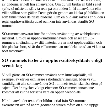
av bilderna är helt fria att använda. Om du vill bruka en bild i eget
syfte, så måste du själv ta reda på om bilden är fri att använda eller
vilka villkor som gäller. Detta gör du genom att klicka på bildlänken
som finns under de flesta bilderna. Om en bildlänk saknas är bilden i
regel upphovsrättsskyddad och kan inte användas utanför SO-
rummet.
SO-rummet ansvarar inte för andras användning av webbplatsens
material. Om du är upphovsrättsinnehavare och anser att SO-
rummets användning av ditt material bryter mot upphovsrätten och
bör plockas bort, så är du välkommen att meddela oss så att vi kan ta
bort materialet.
SO-rummets texter är upphovsrättsskyddade enligt
svensk lag
Vi vill gärna att SO-rummet används som kunskapskälla, till
exempel av elever och lärare i skolundervisningen. Men vi vill
samtidigt att alla som använder SO-rummets texter ska läsa dem på
sajten. Det är mycket viktigt eftersom SO-rummet annars inte
kommer att kunna fortsätta vara en öppen webbplats.
När du använder text- eller bildmaterial från SO-rummet i
skolarbeten och på andra godkända ställen måste du alltid uppge