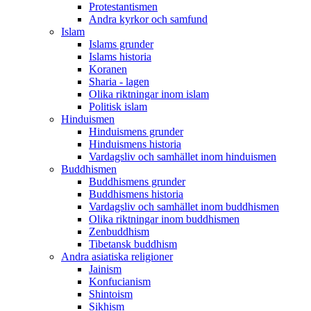
Protestantismen
Andra kyrkor och samfund
Islam
Islams grunder
Islams historia
Koranen
Sharia - lagen
Olika riktningar inom islam
Politisk islam
Hinduismen
Hinduismens grunder
Hinduismens historia
Vardagsliv och samhället inom hinduismen
Buddhismen
Buddhismens grunder
Buddhismens historia
Vardagsliv och samhället inom buddhismen
Olika riktningar inom buddhismen
Zenbuddhism
Tibetansk buddhism
Andra asiatiska religioner
Jainism
Konfucianism
Shintoism
Sikhism