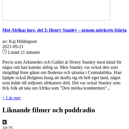
Mot Afrikas inre, del 3: Henry Stanley – genom mörkrets hjärta
av: Kaj Hildingson
2021-09-21
Lästid 21 minuter
Precis som Arkimedes och Galilei är Henry Stanley mest känd för
några ord han kanske aldrig sa. Men Stanley var också den som
slutgiltigt löste gåtan om floderna och sjöarna i Centralafrika. Han
hjälpte också Belgiens kung att skaffa sig ett helt eget land, något
som ledde till miljoner afrikaners död. Det var också Stanley som
fick folk att tala om Afrika som ”Den mörka kontinenten”...
+ Läs mer
Liknande filmer och poddradio
10:25