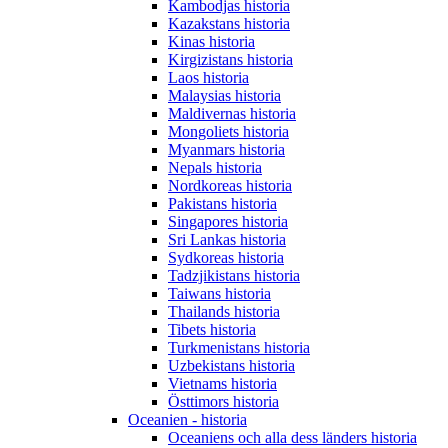
Kambodjas historia
Kazakstans historia
Kinas historia
Kirgizistans historia
Laos historia
Malaysias historia
Maldivernas historia
Mongoliets historia
Myanmars historia
Nepals historia
Nordkoreas historia
Pakistans historia
Singapores historia
Sri Lankas historia
Sydkoreas historia
Tadzjikistans historia
Taiwans historia
Thailands historia
Tibets historia
Turkmenistans historia
Uzbekistans historia
Vietnams historia
Östtimors historia
Oceanien - historia
Oceaniens och alla dess länders historia