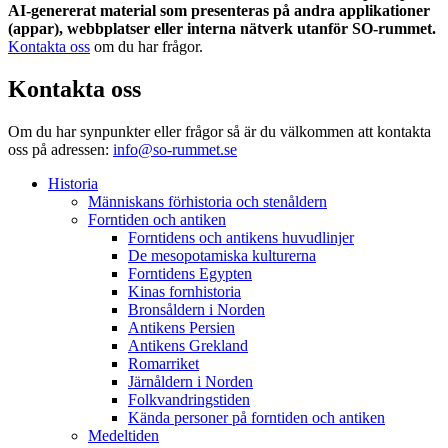
AI-genererat material som presenteras på andra applikationer
(appar), webbplatser eller interna nätverk utanför SO-rummet.
Kontakta oss
om du har frågor.
Kontakta oss
Om du har synpunkter eller frågor så är du välkommen att kontakta
oss på adressen:
info@so-rummet.se
Historia
Människans förhistoria och stenåldern
Forntiden och antiken
Forntidens och antikens huvudlinjer
De mesopotamiska kulturerna
Forntidens Egypten
Kinas fornhistoria
Bronsåldern i Norden
Antikens Persien
Antikens Grekland
Romarriket
Järnåldern i Norden
Folkvandringstiden
Kända personer på forntiden och antiken
Medeltiden