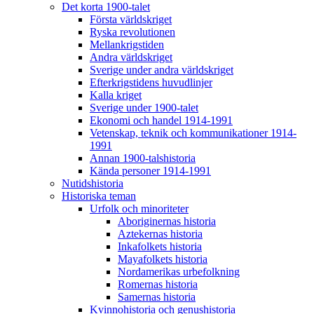
Det korta 1900-talet
Första världskriget
Ryska revolutionen
Mellankrigstiden
Andra världskriget
Sverige under andra världskriget
Efterkrigstidens huvudlinjer
Kalla kriget
Sverige under 1900-talet
Ekonomi och handel 1914-1991
Vetenskap, teknik och kommunikationer 1914-
1991
Annan 1900-talshistoria
Kända personer 1914-1991
Nutidshistoria
Historiska teman
Urfolk och minoriteter
Aboriginernas historia
Aztekernas historia
Inkafolkets historia
Mayafolkets historia
Nordamerikas urbefolkning
Romernas historia
Samernas historia
Kvinnohistoria och genushistoria