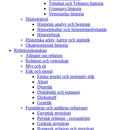
Trinidad och Tobagos historia
Uruguays historia
Venezuelas historia
Historieteori
Historisk analys och begrepp
Historiekultur och historiemedvetande
Historiebruk
Historiska arkiv, kartor och statistik
Okategoriserad historia
Religionskunskap
Allmänt om religion
Religion och vetenskap
Myt och rit
Etik och moral
Etiska teorier och normativ etik
Abort
Djuretik
Dödshjälp och eutanasi
Dödsstraff
Genetik
Forntidens och antikens religioner
Egyptisk mytologi
Persisk religion - zoroastrism
Grekisk mytologi
Romersk religion och mytologi