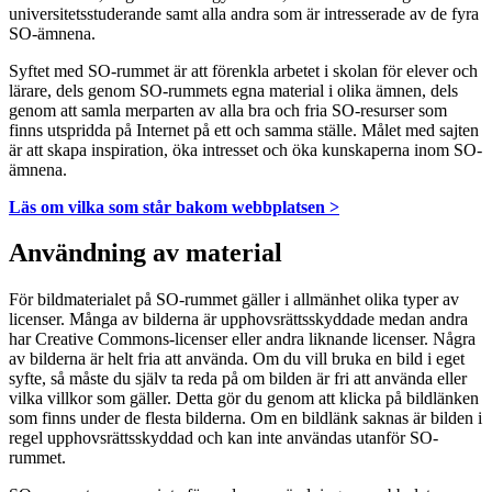
universitetsstuderande samt alla andra som är intresserade av de fyra
SO-ämnena.
Syftet med SO-rummet är att förenkla arbetet i skolan för elever och
lärare, dels genom SO-rummets egna material i olika ämnen, dels
genom att samla merparten av alla bra och fria SO-resurser som
finns utspridda på Internet på ett och samma ställe. Målet med sajten
är att skapa inspiration, öka intresset och öka kunskaperna inom SO-
ämnena.
Läs om vilka som står bakom webbplatsen >
Användning av material
För bildmaterialet på SO-rummet gäller i allmänhet olika typer av
licenser. Många av bilderna är upphovsrättsskyddade medan andra
har Creative Commons-licenser eller andra liknande licenser. Några
av bilderna är helt fria att använda. Om du vill bruka en bild i eget
syfte, så måste du själv ta reda på om bilden är fri att använda eller
vilka villkor som gäller. Detta gör du genom att klicka på bildlänken
som finns under de flesta bilderna. Om en bildlänk saknas är bilden i
regel upphovsrättsskyddad och kan inte användas utanför SO-
rummet.