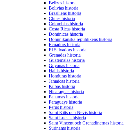
Belizes historia
Bolivias historia
Brasiliens historia
Chiles historia
Colombias historia
Costa Ricas historia
Dominicas historia
Dominikanska republikens historia
Ecuadors historia
El Salvadors historia
Grenadas historia
Guatemalas historia
Guyanas historia
Haitis historia
Honduras historia
Jamaicas historia
Kubas historia
Nicaraguas historia
Panamas historia
Paraguays historia
Perus historia
Saint Kitts och Nevis historia
Saint Lucias historia
Saint Vincent och Grenadinernas historia
Surinams historia