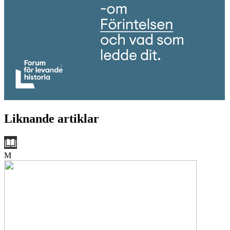
Liknande artiklar
M