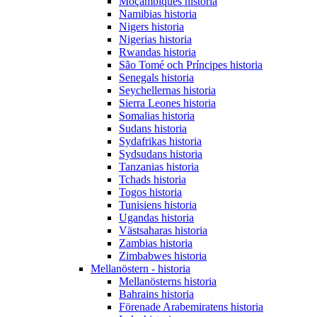
Moçambiques historia
Namibias historia
Nigers historia
Nigerias historia
Rwandas historia
São Tomé och Príncipes historia
Senegals historia
Seychellernas historia
Sierra Leones historia
Somalias historia
Sudans historia
Sydafrikas historia
Sydsudans historia
Tanzanias historia
Tchads historia
Togos historia
Tunisiens historia
Ugandas historia
Västsaharas historia
Zambias historia
Zimbabwes historia
Mellanöstern - historia
Mellanösterns historia
Bahrains historia
Förenade Arabemiratens historia