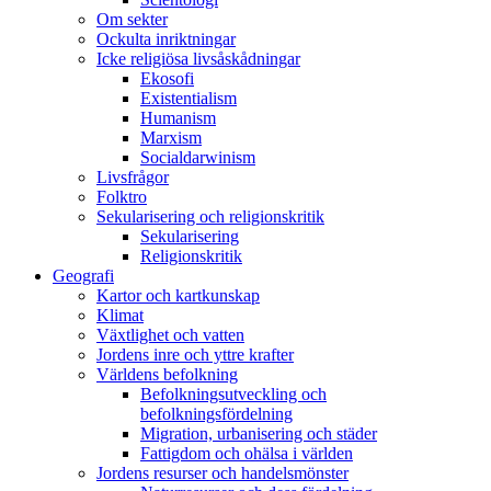
Om sekter
Ockulta inriktningar
Icke religiösa livsåskådningar
Ekosofi
Existentialism
Humanism
Marxism
Socialdarwinism
Livsfrågor
Folktro
Sekularisering och religionskritik
Sekularisering
Religionskritik
Geografi
Kartor och kartkunskap
Klimat
Växtlighet och vatten
Jordens inre och yttre krafter
Världens befolkning
Befolkningsutveckling och
befolkningsfördelning
Migration, urbanisering och städer
Fattigdom och ohälsa i världen
Jordens resurser och handelsmönster