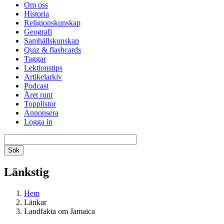
Om oss
Historia
Religionskunskap
Geografi
Samhällskunskap
Quiz & flashcards
Taggar
Lektionstips
Artikelarkiv
Podcast
Året runt
Topplistor
Annonsera
Logga in
Länkstig
Hem
Länkar
Landfakta om Jamaica