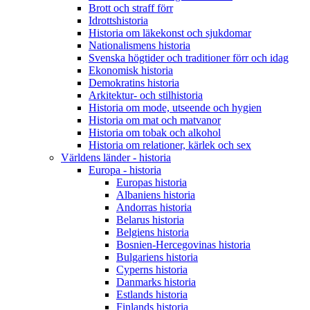
Brott och straff förr
Idrottshistoria
Historia om läkekonst och sjukdomar
Nationalismens historia
Svenska högtider och traditioner förr och idag
Ekonomisk historia
Demokratins historia
Arkitektur- och stilhistoria
Historia om mode, utseende och hygien
Historia om mat och matvanor
Historia om tobak och alkohol
Historia om relationer, kärlek och sex
Världens länder - historia
Europa - historia
Europas historia
Albaniens historia
Andorras historia
Belarus historia
Belgiens historia
Bosnien-Hercegovinas historia
Bulgariens historia
Cyperns historia
Danmarks historia
Estlands historia
Finlands historia