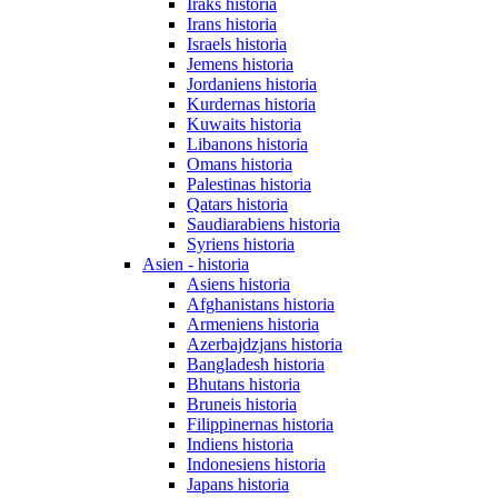
Iraks historia
Irans historia
Israels historia
Jemens historia
Jordaniens historia
Kurdernas historia
Kuwaits historia
Libanons historia
Omans historia
Palestinas historia
Qatars historia
Saudiarabiens historia
Syriens historia
Asien - historia
Asiens historia
Afghanistans historia
Armeniens historia
Azerbajdzjans historia
Bangladesh historia
Bhutans historia
Bruneis historia
Filippinernas historia
Indiens historia
Indonesiens historia
Japans historia