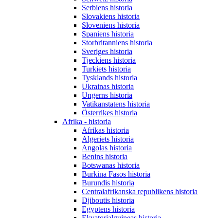
Serbiens historia
Slovakiens historia
Sloveniens historia
Spaniens historia
Storbritanniens historia
Sveriges historia
Tjeckiens historia
Turkiets historia
Tysklands historia
Ukrainas historia
Ungerns historia
Vatikanstatens historia
Österrikes historia
Afrika - historia
Afrikas historia
Algeriets historia
Angolas historia
Benins historia
Botswanas historia
Burkina Fasos historia
Burundis historia
Centralafrikanska republikens historia
Djiboutis historia
Egyptens historia
Ekvatorialguineas historia