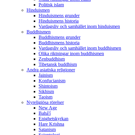
Politisk islam
Hinduismen
Hinduismens grunder
Hinduismens historia
Vardagsliv och samhället inom hinduismen
Buddhismen
Buddhismens grunder
Buddhismens historia
Vardagsliv och samhället inom buddhismen
Olika riktningar inom buddhismen
Zenbuddhism
Tibetansk buddhism
Andra asiatiska religioner
Jainism
Konfucianism
Shintoism
Sikhism
Taoism
Nyreligiösa rörelser
New Age
Bahá'í
Enighetskyrkan
Hare Krishna
Satanism
Scientologi