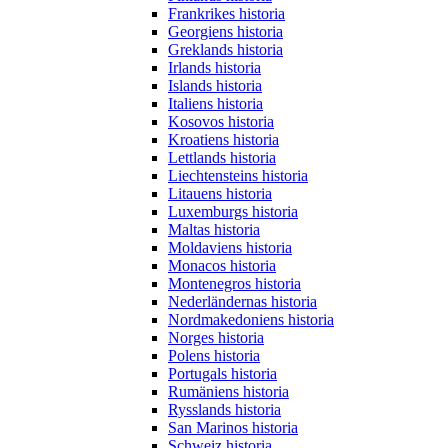
Frankrikes historia
Georgiens historia
Greklands historia
Irlands historia
Islands historia
Italiens historia
Kosovos historia
Kroatiens historia
Lettlands historia
Liechtensteins historia
Litauens historia
Luxemburgs historia
Maltas historia
Moldaviens historia
Monacos historia
Montenegros historia
Nederländernas historia
Nordmakedoniens historia
Norges historia
Polens historia
Portugals historia
Rumäniens historia
Rysslands historia
San Marinos historia
Schweiz historia