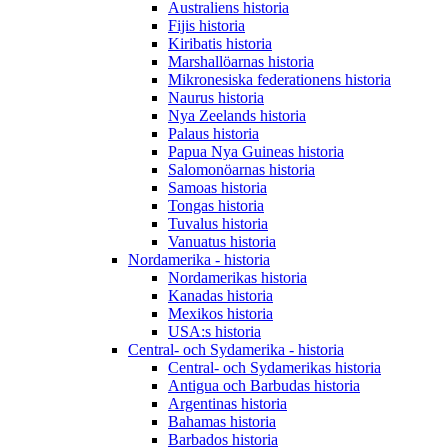
Australiens historia
Fijis historia
Kiribatis historia
Marshallöarnas historia
Mikronesiska federationens historia
Naurus historia
Nya Zeelands historia
Palaus historia
Papua Nya Guineas historia
Salomonöarnas historia
Samoas historia
Tongas historia
Tuvalus historia
Vanuatus historia
Nordamerika - historia
Nordamerikas historia
Kanadas historia
Mexikos historia
USA:s historia
Central- och Sydamerika - historia
Central- och Sydamerikas historia
Antigua och Barbudas historia
Argentinas historia
Bahamas historia
Barbados historia