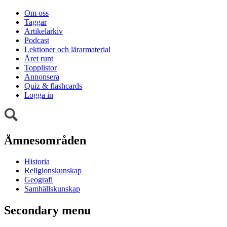
Om oss
Taggar
Artikelarkiv
Podcast
Lektioner och lärarmaterial
Året runt
Topplistor
Annonsera
Quiz & flashcards
Logga in
Ämnesområden
Historia
Religionskunskap
Geografi
Samhällskunskap
Secondary menu