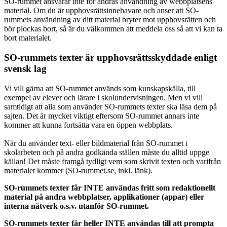
SO-rummet ansvarar inte för andras användning av webbplatsens
material. Om du är upphovsrättsinnehavare och anser att SO-
rummets användning av ditt material bryter mot upphovsrätten och
bör plockas bort, så är du välkommen att meddela oss så att vi kan ta
bort materialet.
SO-rummets texter är upphovsrättsskyddade enligt
svensk lag
Vi vill gärna att SO-rummet används som kunskapskälla, till
exempel av elever och lärare i skolundervisningen. Men vi vill
samtidigt att alla som använder SO-rummets texter ska läsa dem på
sajten. Det är mycket viktigt eftersom SO-rummet annars inte
kommer att kunna fortsätta vara en öppen webbplats.
När du använder text- eller bildmaterial från SO-rummet i
skolarbeten och på andra godkända ställen måste du alltid uppge
källan! Det måste framgå tydligt vem som skrivit texten och varifrån
materialet kommer (SO-rummet.se, inkl. länk).
SO-rummets texter får INTE användas fritt som redaktionellt
material på andra webbplatser, applikationer (appar) eller
interna nätverk o.s.v. utanför SO-rummet.
SO-rummets texter får heller INTE användas till att prompta