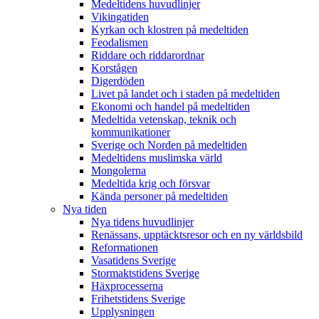
Medeltidens huvudlinjer
Vikingatiden
Kyrkan och klostren på medeltiden
Feodalismen
Riddare och riddarordnar
Korstågen
Digerdöden
Livet på landet och i staden på medeltiden
Ekonomi och handel på medeltiden
Medeltida vetenskap, teknik och
kommunikationer
Sverige och Norden på medeltiden
Medeltidens muslimska värld
Mongolerna
Medeltida krig och försvar
Kända personer på medeltiden
Nya tiden
Nya tidens huvudlinjer
Renässans, upptäcktsresor och en ny världsbild
Reformationen
Vasatidens Sverige
Stormaktstidens Sverige
Häxprocesserna
Frihetstidens Sverige
Upplysningen