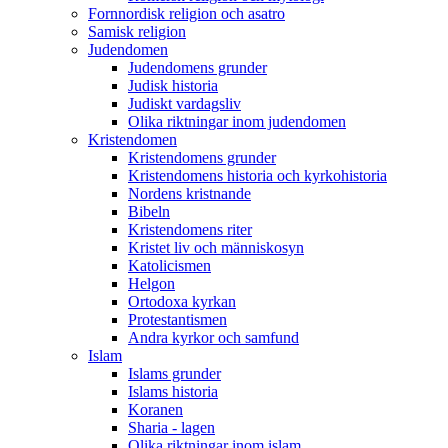
Fornnordisk religion och asatro
Samisk religion
Judendomen
Judendomens grunder
Judisk historia
Judiskt vardagsliv
Olika riktningar inom judendomen
Kristendomen
Kristendomens grunder
Kristendomens historia och kyrkohistoria
Nordens kristnande
Bibeln
Kristendomens riter
Kristet liv och människosyn
Katolicismen
Helgon
Ortodoxa kyrkan
Protestantismen
Andra kyrkor och samfund
Islam
Islams grunder
Islams historia
Koranen
Sharia - lagen
Olika riktningar inom islam