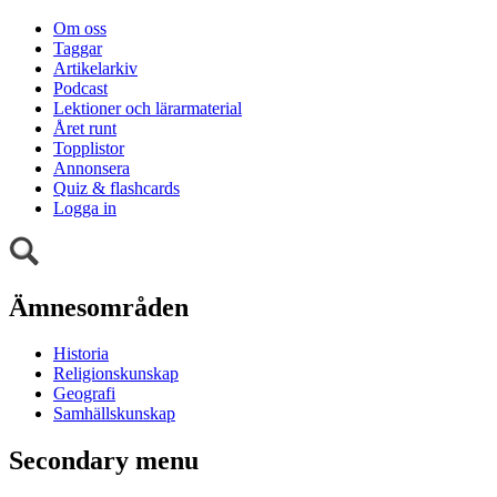
Om oss
Taggar
Artikelarkiv
Podcast
Lektioner och lärarmaterial
Året runt
Topplistor
Annonsera
Quiz & flashcards
Logga in
Ämnesområden
Historia
Religionskunskap
Geografi
Samhällskunskap
Secondary menu