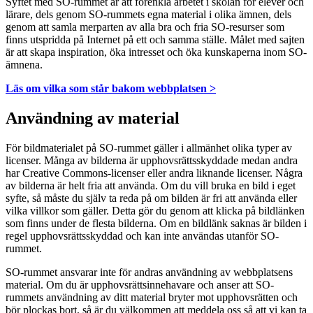
Syftet med SO-rummet är att förenkla arbetet i skolan för elever och
lärare, dels genom SO-rummets egna material i olika ämnen, dels
genom att samla merparten av alla bra och fria SO-resurser som
finns utspridda på Internet på ett och samma ställe. Målet med sajten
är att skapa inspiration, öka intresset och öka kunskaperna inom SO-
ämnena.
Läs om vilka som står bakom webbplatsen >
Användning av material
För bildmaterialet på SO-rummet gäller i allmänhet olika typer av
licenser. Många av bilderna är upphovsrättsskyddade medan andra
har Creative Commons-licenser eller andra liknande licenser. Några
av bilderna är helt fria att använda. Om du vill bruka en bild i eget
syfte, så måste du själv ta reda på om bilden är fri att använda eller
vilka villkor som gäller. Detta gör du genom att klicka på bildlänken
som finns under de flesta bilderna. Om en bildlänk saknas är bilden i
regel upphovsrättsskyddad och kan inte användas utanför SO-
rummet.
SO-rummet ansvarar inte för andras användning av webbplatsens
material. Om du är upphovsrättsinnehavare och anser att SO-
rummets användning av ditt material bryter mot upphovsrätten och
bör plockas bort, så är du välkommen att meddela oss så att vi kan ta