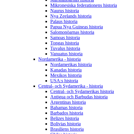
Mikronesiska federationens historia
Naurus historia
Nya Zeelands historia
Palaus historia
Papua Nya Guineas historia
Salomonöarnas historia
Samoas historia
Tongas historia
Tuvalus historia
Vanuatus historia
Nordamerika - historia
Nordamerikas historia
Kanadas historia
Mexikos historia
USA:s historia
Central- och Sydamerika - historia
Central- och Sydamerikas historia
Antigua och Barbudas historia
Argentinas historia
Bahamas historia
Barbados historia
Belizes historia
Bolivias historia
Brasiliens historia