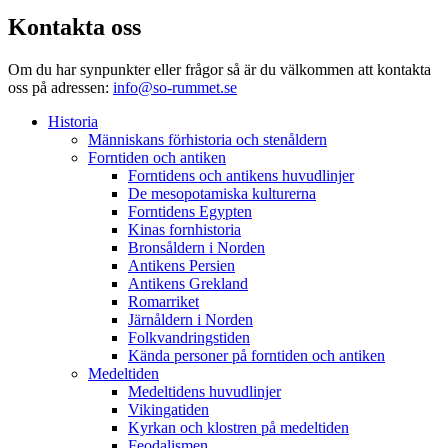
Kontakta oss
Om du har synpunkter eller frågor så är du välkommen att kontakta
oss på adressen:
info@so-rummet.se
Historia
Människans förhistoria och stenåldern
Forntiden och antiken
Forntidens och antikens huvudlinjer
De mesopotamiska kulturerna
Forntidens Egypten
Kinas fornhistoria
Bronsåldern i Norden
Antikens Persien
Antikens Grekland
Romarriket
Järnåldern i Norden
Folkvandringstiden
Kända personer på forntiden och antiken
Medeltiden
Medeltidens huvudlinjer
Vikingatiden
Kyrkan och klostren på medeltiden
Feodalismen