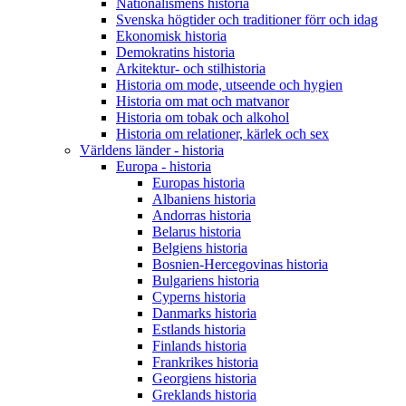
Nationalismens historia
Svenska högtider och traditioner förr och idag
Ekonomisk historia
Demokratins historia
Arkitektur- och stilhistoria
Historia om mode, utseende och hygien
Historia om mat och matvanor
Historia om tobak och alkohol
Historia om relationer, kärlek och sex
Världens länder - historia
Europa - historia
Europas historia
Albaniens historia
Andorras historia
Belarus historia
Belgiens historia
Bosnien-Hercegovinas historia
Bulgariens historia
Cyperns historia
Danmarks historia
Estlands historia
Finlands historia
Frankrikes historia
Georgiens historia
Greklands historia