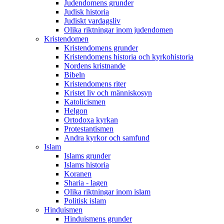
Judendomens grunder
Judisk historia
Judiskt vardagsliv
Olika riktningar inom judendomen
Kristendomen
Kristendomens grunder
Kristendomens historia och kyrkohistoria
Nordens kristnande
Bibeln
Kristendomens riter
Kristet liv och människosyn
Katolicismen
Helgon
Ortodoxa kyrkan
Protestantismen
Andra kyrkor och samfund
Islam
Islams grunder
Islams historia
Koranen
Sharia - lagen
Olika riktningar inom islam
Politisk islam
Hinduismen
Hinduismens grunder