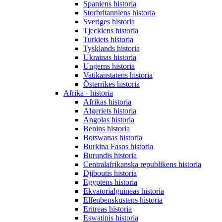
Spaniens historia
Storbritanniens historia
Sveriges historia
Tjeckiens historia
Turkiets historia
Tysklands historia
Ukrainas historia
Ungerns historia
Vatikanstatens historia
Österrikes historia
Afrika - historia
Afrikas historia
Algeriets historia
Angolas historia
Benins historia
Botswanas historia
Burkina Fasos historia
Burundis historia
Centralafrikanska republikens historia
Djiboutis historia
Egyptens historia
Ekvatorialguineas historia
Elfenbenskustens historia
Eritreas historia
Eswatinis historia