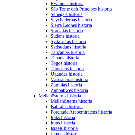
Rwandas historia
São Tomé och Príncipes historia
Senegals historia
Seychellernas historia
Sierra Leones historia
Somalias historia
Sudans historia
Sydafrikas historia
Sydsudans historia
Tanzanias historia
Tchads historia
Togos historia
Tunisiens historia
Ugandas historia
Västsaharas historia
Zambias historia
Zimbabwes historia
Mellanöstern - historia
Mellanösterns historia
Bahrains historia
Förenade Arabemiratens historia
Iraks historia
Irans historia
Israels historia
Jemens historia