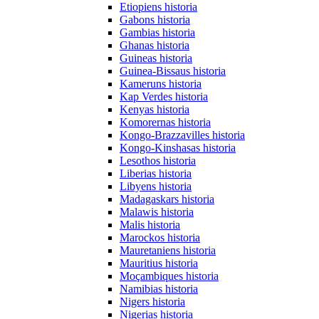
Etiopiens historia
Gabons historia
Gambias historia
Ghanas historia
Guineas historia
Guinea-Bissaus historia
Kameruns historia
Kap Verdes historia
Kenyas historia
Komorernas historia
Kongo-Brazzavilles historia
Kongo-Kinshasas historia
Lesothos historia
Liberias historia
Libyens historia
Madagaskars historia
Malawis historia
Malis historia
Marockos historia
Mauretaniens historia
Mauritius historia
Moçambiques historia
Namibias historia
Nigers historia
Nigerias historia