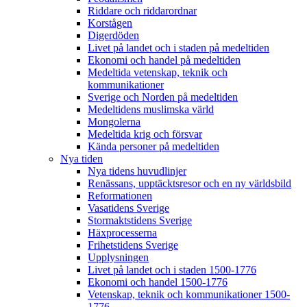
Riddare och riddarordnar
Korstågen
Digerdöden
Livet på landet och i staden på medeltiden
Ekonomi och handel på medeltiden
Medeltida vetenskap, teknik och
kommunikationer
Sverige och Norden på medeltiden
Medeltidens muslimska värld
Mongolerna
Medeltida krig och försvar
Kända personer på medeltiden
Nya tiden
Nya tidens huvudlinjer
Renässans, upptäcktsresor och en ny världsbild
Reformationen
Vasatidens Sverige
Stormaktstidens Sverige
Häxprocesserna
Frihetstidens Sverige
Upplysningen
Livet på landet och i staden 1500-1776
Ekonomi och handel 1500-1776
Vetenskap, teknik och kommunikationer 1500-
1776