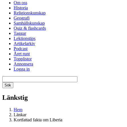
Om oss
Historia
Religionskunskap
Geografi
Samhällskunskap
Quiz & flashcards
Taggar
Lektionstips
Artikelarkiv
Podcast
Året runt
Topplistor
Annonsera
Logga in
Länkstig
Hem
Länkar
Kortfattad fakta om Liberia