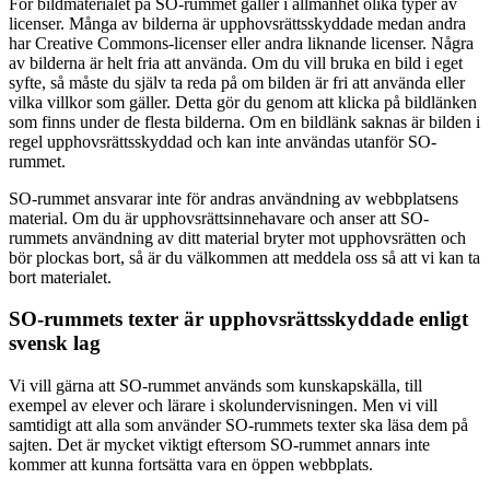
För bildmaterialet på SO-rummet gäller i allmänhet olika typer av
licenser. Många av bilderna är upphovsrättsskyddade medan andra
har Creative Commons-licenser eller andra liknande licenser. Några
av bilderna är helt fria att använda. Om du vill bruka en bild i eget
syfte, så måste du själv ta reda på om bilden är fri att använda eller
vilka villkor som gäller. Detta gör du genom att klicka på bildlänken
som finns under de flesta bilderna. Om en bildlänk saknas är bilden i
regel upphovsrättsskyddad och kan inte användas utanför SO-
rummet.
SO-rummet ansvarar inte för andras användning av webbplatsens
material. Om du är upphovsrättsinnehavare och anser att SO-
rummets användning av ditt material bryter mot upphovsrätten och
bör plockas bort, så är du välkommen att meddela oss så att vi kan ta
bort materialet.
SO-rummets texter är upphovsrättsskyddade enligt
svensk lag
Vi vill gärna att SO-rummet används som kunskapskälla, till
exempel av elever och lärare i skolundervisningen. Men vi vill
samtidigt att alla som använder SO-rummets texter ska läsa dem på
sajten. Det är mycket viktigt eftersom SO-rummet annars inte
kommer att kunna fortsätta vara en öppen webbplats.