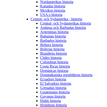
Nordamerikas historia
Kanadas historia
Mexikos historia
USA:s historia
Central- och Sydamerika - historia
Central- och Sydamerikas historia
Antigua och Barbudas historia
Argentinas historia
Bahamas historia
Barbados historia
Belizes historia
Bolivias historia
Brasiliens historia
Chiles historia
Colombias historia
Costa Ricas historia
Dominicas historia
Dominikanska republikens historia
Ecuadors historia
El Salvadors historia
Grenadas historia
Guatemalas historia
Guyanas historia
Haitis historia
Honduras historia