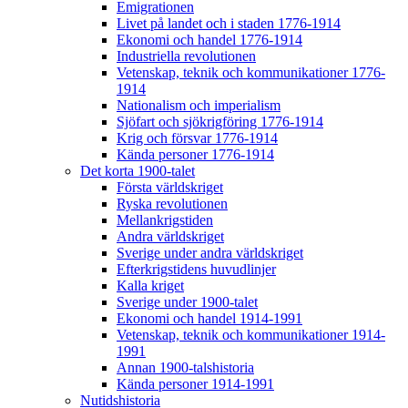
Emigrationen
Livet på landet och i staden 1776-1914
Ekonomi och handel 1776-1914
Industriella revolutionen
Vetenskap, teknik och kommunikationer 1776-
1914
Nationalism och imperialism
Sjöfart och sjökrigföring 1776-1914
Krig och försvar 1776-1914
Kända personer 1776-1914
Det korta 1900-talet
Första världskriget
Ryska revolutionen
Mellankrigstiden
Andra världskriget
Sverige under andra världskriget
Efterkrigstidens huvudlinjer
Kalla kriget
Sverige under 1900-talet
Ekonomi och handel 1914-1991
Vetenskap, teknik och kommunikationer 1914-
1991
Annan 1900-talshistoria
Kända personer 1914-1991
Nutidshistoria