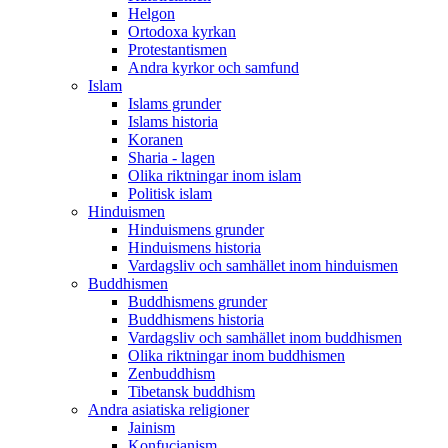
Helgon
Ortodoxa kyrkan
Protestantismen
Andra kyrkor och samfund
Islam
Islams grunder
Islams historia
Koranen
Sharia - lagen
Olika riktningar inom islam
Politisk islam
Hinduismen
Hinduismens grunder
Hinduismens historia
Vardagsliv och samhället inom hinduismen
Buddhismen
Buddhismens grunder
Buddhismens historia
Vardagsliv och samhället inom buddhismen
Olika riktningar inom buddhismen
Zenbuddhism
Tibetansk buddhism
Andra asiatiska religioner
Jainism
Konfucianism