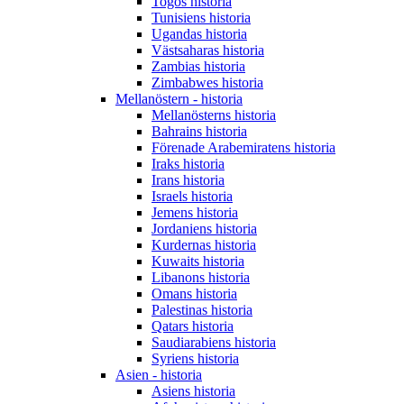
Togos historia
Tunisiens historia
Ugandas historia
Västsaharas historia
Zambias historia
Zimbabwes historia
Mellanöstern - historia
Mellanösterns historia
Bahrains historia
Förenade Arabemiratens historia
Iraks historia
Irans historia
Israels historia
Jemens historia
Jordaniens historia
Kurdernas historia
Kuwaits historia
Libanons historia
Omans historia
Palestinas historia
Qatars historia
Saudiarabiens historia
Syriens historia
Asien - historia
Asiens historia