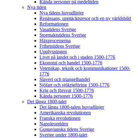
Kända personer på medeltiden
Nya tiden
Nya tidens huvudlinjer
Renässans, upptäcktsresor och en ny världsbild
Reformationen
Vasatidens Sverige
Stormaktstidens Sverige
Häxprocesserna
Frihetstidens Sverige
Upplysningen
Livet på landet och i staden 1500-1776
Ekonomi och handel 1500-1776
Vetenskap, teknik och kommunikationer 1500-
1776
Slaveri och triangelhandel
Sjöfart och sjökrigföring 1500-1776
Krig och försvar 1500-1776
Kända personer 1500-1776
Det långa 1800-talet
Det långa 1800-talets huvudlinjer
Amerikanska revolutionen
Franska revolutionen
Napoleontiden
Gustavianska tidens Sverige
Sverige under 1800-talet