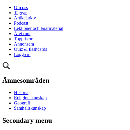
Om oss
Taggar
Artikelarkiv
Podcast
Lektioner och lärarmaterial
Året runt
Topplistor
Annonsera
Quiz & flashcards
Logga in
Ämnesområden
Historia
Religionskunskap
Geografi
Samhällskunskap
Secondary menu