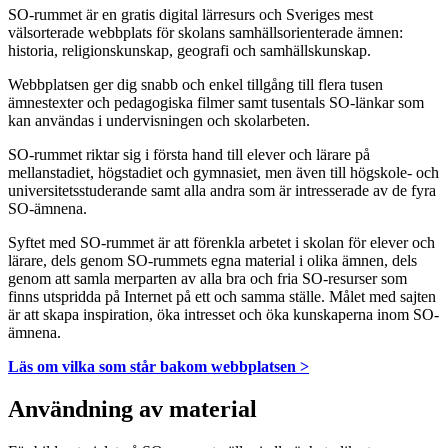
SO-rummet är en gratis digital lärresurs och Sveriges mest
välsorterade webbplats för skolans samhällsorienterade ämnen:
historia, religionskunskap, geografi och samhällskunskap.
Webbplatsen ger dig snabb och enkel tillgång till flera tusen
ämnestexter och pedagogiska filmer samt tusentals SO-länkar som
kan användas i undervisningen och skolarbeten.
SO-rummet riktar sig i första hand till elever och lärare på
mellanstadiet, högstadiet och gymnasiet, men även till högskole- och
universitetsstuderande samt alla andra som är intresserade av de fyra
SO-ämnena.
Syftet med SO-rummet är att förenkla arbetet i skolan för elever och
lärare, dels genom SO-rummets egna material i olika ämnen, dels
genom att samla merparten av alla bra och fria SO-resurser som
finns utspridda på Internet på ett och samma ställe. Målet med sajten
är att skapa inspiration, öka intresset och öka kunskaperna inom SO-
ämnena.
Läs om vilka som står bakom webbplatsen >
Användning av material