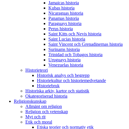
Jamaicas historia
Kubas historia
Nicaraguas historia
Panamas historia
Paraguays historia
Perus historia
Saint Kitts och Nevis historia
Saint Lucias historia
Saint Vincent och Grenadinernas historia
Surinams historia
Trinidad och Tobagos historia
Uruguays historia
Venezuelas historia
Historieteori
Historisk analys och begrepp
Historiekultur och historiemedvetande
Historiebruk
Historiska arkiv, kartor och statistik
Okategoriserad historia
Religionskunskap
Allmänt om religion
Religion och vetenskap
Myt och rit
Etik och moral
Etiska teorier och normativ etik