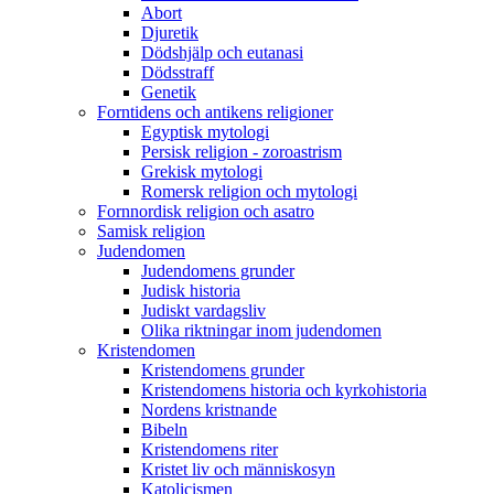
Abort
Djuretik
Dödshjälp och eutanasi
Dödsstraff
Genetik
Forntidens och antikens religioner
Egyptisk mytologi
Persisk religion - zoroastrism
Grekisk mytologi
Romersk religion och mytologi
Fornnordisk religion och asatro
Samisk religion
Judendomen
Judendomens grunder
Judisk historia
Judiskt vardagsliv
Olika riktningar inom judendomen
Kristendomen
Kristendomens grunder
Kristendomens historia och kyrkohistoria
Nordens kristnande
Bibeln
Kristendomens riter
Kristet liv och människosyn
Katolicismen