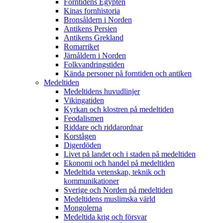
Forntidens Egypten
Kinas fornhistoria
Bronsåldern i Norden
Antikens Persien
Antikens Grekland
Romarriket
Järnåldern i Norden
Folkvandringstiden
Kända personer på forntiden och antiken
Medeltiden
Medeltidens huvudlinjer
Vikingatiden
Kyrkan och klostren på medeltiden
Feodalismen
Riddare och riddarordnar
Korstågen
Digerdöden
Livet på landet och i staden på medeltiden
Ekonomi och handel på medeltiden
Medeltida vetenskap, teknik och
kommunikationer
Sverige och Norden på medeltiden
Medeltidens muslimska värld
Mongolerna
Medeltida krig och försvar