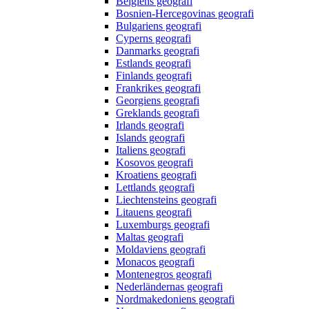
Belgiens geografi
Bosnien-Hercegovinas geografi
Bulgariens geografi
Cyperns geografi
Danmarks geografi
Estlands geografi
Finlands geografi
Frankrikes geografi
Georgiens geografi
Greklands geografi
Irlands geografi
Islands geografi
Italiens geografi
Kosovos geografi
Kroatiens geografi
Lettlands geografi
Liechtensteins geografi
Litauens geografi
Luxemburgs geografi
Maltas geografi
Moldaviens geografi
Monacos geografi
Montenegros geografi
Nederländernas geografi
Nordmakedoniens geografi