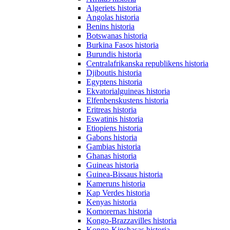
Algeriets historia
Angolas historia
Benins historia
Botswanas historia
Burkina Fasos historia
Burundis historia
Centralafrikanska republikens historia
Djiboutis historia
Egyptens historia
Ekvatorialguineas historia
Elfenbenskustens historia
Eritreas historia
Eswatinis historia
Etiopiens historia
Gabons historia
Gambias historia
Ghanas historia
Guineas historia
Guinea-Bissaus historia
Kameruns historia
Kap Verdes historia
Kenyas historia
Komorernas historia
Kongo-Brazzavilles historia
Kongo-Kinshasas historia