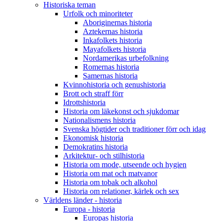
Historiska teman
Urfolk och minoriteter
Aboriginernas historia
Aztekernas historia
Inkafolkets historia
Mayafolkets historia
Nordamerikas urbefolkning
Romernas historia
Samernas historia
Kvinnohistoria och genushistoria
Brott och straff förr
Idrottshistoria
Historia om läkekonst och sjukdomar
Nationalismens historia
Svenska högtider och traditioner förr och idag
Ekonomisk historia
Demokratins historia
Arkitektur- och stilhistoria
Historia om mode, utseende och hygien
Historia om mat och matvanor
Historia om tobak och alkohol
Historia om relationer, kärlek och sex
Världens länder - historia
Europa - historia
Europas historia