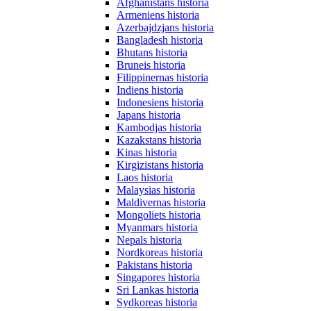
Afghanistans historia
Armeniens historia
Azerbajdzjans historia
Bangladesh historia
Bhutans historia
Bruneis historia
Filippinernas historia
Indiens historia
Indonesiens historia
Japans historia
Kambodjas historia
Kazakstans historia
Kinas historia
Kirgizistans historia
Laos historia
Malaysias historia
Maldivernas historia
Mongoliets historia
Myanmars historia
Nepals historia
Nordkoreas historia
Pakistans historia
Singapores historia
Sri Lankas historia
Sydkoreas historia