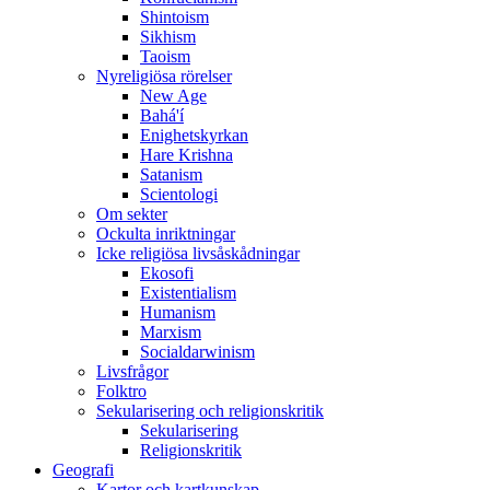
Shintoism
Sikhism
Taoism
Nyreligiösa rörelser
New Age
Bahá'í
Enighetskyrkan
Hare Krishna
Satanism
Scientologi
Om sekter
Ockulta inriktningar
Icke religiösa livsåskådningar
Ekosofi
Existentialism
Humanism
Marxism
Socialdarwinism
Livsfrågor
Folktro
Sekularisering och religionskritik
Sekularisering
Religionskritik
Geografi
Kartor och kartkunskap