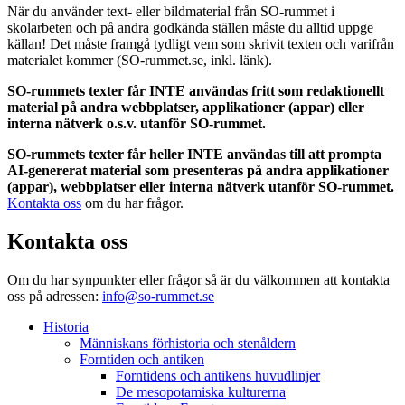
När du använder text- eller bildmaterial från SO-rummet i
skolarbeten och på andra godkända ställen måste du alltid uppge
källan! Det måste framgå tydligt vem som skrivit texten och varifrån
materialet kommer (SO-rummet.se, inkl. länk).
SO-rummets texter får INTE användas fritt som redaktionellt
material på andra webbplatser, applikationer (appar) eller
interna nätverk o.s.v. utanför SO-rummet.
SO-rummets texter får heller INTE användas till att prompta
AI-genererat material som presenteras på andra applikationer
(appar), webbplatser eller interna nätverk utanför SO-rummet.
Kontakta oss
om du har frågor.
Kontakta oss
Om du har synpunkter eller frågor så är du välkommen att kontakta
oss på adressen:
info@so-rummet.se
Historia
Människans förhistoria och stenåldern
Forntiden och antiken
Forntidens och antikens huvudlinjer
De mesopotamiska kulturerna