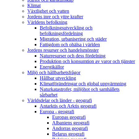
Klimat
Växtlighet och vatten
Jordens inre och yttre krafter
Världens befolkning
Befolkningsutveckling och
befolkningsfördelning
Migration, urbanisering och städer
Fattigdom och ohälsa i världen
Jordens resurser och handelsmönster
Naturresurser och dess fördelning
Produktion och konsumtion av varor och tjänster
Energikällor
Miljö och hållbarhetsfrågor
Hållbar utveckling
Klimatförändringar och global uppvärmning
Naturkatastrofer, miljöhot och samhällets
sårbarhet
Världsdelar och länder - geografi
Antarktis och Arktis geografi
Europa - geografi
Europas geografi
Albaniens geografi
Andorras geografi
Belarus geografi