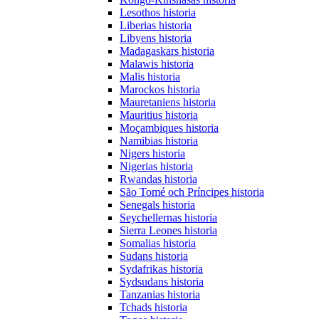
Lesothos historia
Liberias historia
Libyens historia
Madagaskars historia
Malawis historia
Malis historia
Marockos historia
Mauretaniens historia
Mauritius historia
Moçambiques historia
Namibias historia
Nigers historia
Nigerias historia
Rwandas historia
São Tomé och Príncipes historia
Senegals historia
Seychellernas historia
Sierra Leones historia
Somalias historia
Sudans historia
Sydafrikas historia
Sydsudans historia
Tanzanias historia
Tchads historia