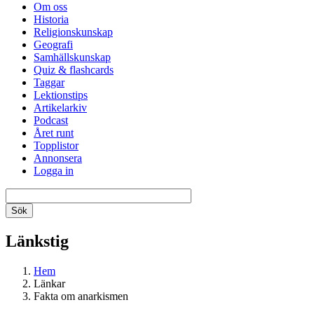
Om oss
Historia
Religionskunskap
Geografi
Samhällskunskap
Quiz & flashcards
Taggar
Lektionstips
Artikelarkiv
Podcast
Året runt
Topplistor
Annonsera
Logga in
Länkstig
Hem
Länkar
Fakta om anarkismen