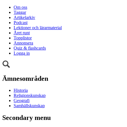
Om oss
Taggar
Artikelarkiv
Podcast
Lektioner och lärarmaterial
Året runt
Topplistor
Annonsera
Quiz & flashcards
Logga in
Ämnesområden
Historia
Religionskunskap
Geografi
Samhällskunskap
Secondary menu