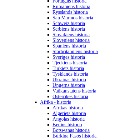
Portugals historia
Rumäniens historia
Rysslands historia
San Marinos historia
Schweiz historia
Serbiens historia
Slovakiens historia
Sloveniens historia
Spaniens historia
Storbritanniens historia
Sveriges historia
Tjeckiens historia
Turkiets historia
Tysklands historia
Ukrainas historia
Ungerns historia
Vatikanstatens historia
Österrikes historia
Afrika - historia
Afrikas historia
Algeriets historia
Angolas historia
Benins historia
Botswanas historia
Burkina Fasos historia