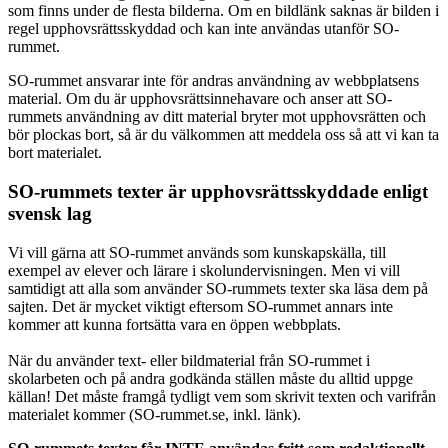
som finns under de flesta bilderna. Om en bildlänk saknas är bilden i
regel upphovsrättsskyddad och kan inte användas utanför SO-
rummet.
SO-rummet ansvarar inte för andras användning av webbplatsens
material. Om du är upphovsrättsinnehavare och anser att SO-
rummets användning av ditt material bryter mot upphovsrätten och
bör plockas bort, så är du välkommen att meddela oss så att vi kan ta
bort materialet.
SO-rummets texter är upphovsrättsskyddade enligt
svensk lag
Vi vill gärna att SO-rummet används som kunskapskälla, till
exempel av elever och lärare i skolundervisningen. Men vi vill
samtidigt att alla som använder SO-rummets texter ska läsa dem på
sajten. Det är mycket viktigt eftersom SO-rummet annars inte
kommer att kunna fortsätta vara en öppen webbplats.
När du använder text- eller bildmaterial från SO-rummet i
skolarbeten och på andra godkända ställen måste du alltid uppge
källan! Det måste framgå tydligt vem som skrivit texten och varifrån
materialet kommer (SO-rummet.se, inkl. länk).