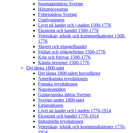
Stormaktstidens Sverige
Häxprocesserna
Frihetstidens Sverige
Upplysningen
Livet på landet och i staden 1500-1776
Ekonomi och handel 1500-1776
Vetenskap, teknik och kommunikationer 1500-
1776
Slaveri och triangelhandel
Sjöfart och sjökrigföring 1500-1776
Krig och försvar 1500-1776
Kända personer 1500-1776
Det långa 1800-talet
Det långa 1800-talets huvudlinjer
Amerikanska revolutionen
Franska revolutionen
Napoleontiden
Gustavianska tidens Sverige
Sverige under 1800-talet
Emigrationen
Livet på landet och i staden 1776-1914
Ekonomi och handel 1776-1914
Industriella revolutionen
Vetenskap, teknik och kommunikationer 1776-
1914