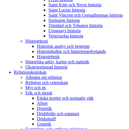
Saint Kitts och Nevis historia
Saint Lucias historia
Saint Vincent och Grenadinernas historia
Surinams historia
Trinidad och Tobagos historia
Uruguays historia
Venezuelas historia
Historieteori
Historisk analys och begrepp
Historiekultur och historiemedvetande
Historiebruk
Historiska arkiv, kartor och statistik
Okategoriserad historia
Religionskunskap
Allmänt om religion
Religion och vetenskap
Myt och rit
Etik och moral
Etiska teorier och normativ etik
Abort
Djuretik
Dödshjälp och eutanasi
Dödsstraff
Genetik