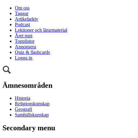
Om oss
Taggar
Artikelarkiv
Podcast
Lektioner och lärarmaterial
Året runt
Topplistor
Annonsera
Quiz & flashcards
Logga in
Ämnesområden
Historia
Religionskunskap
Geografi
Samhällskunskap
Secondary menu