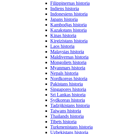
Filippinernas historia
Indiens historia
Indonesiens historia
Japans historia
Kambodjas historia
Kazakstans historia
Kinas historia
Kirgizistans historia
Laos historia
Malaysias historia
Maldivernas historia
Mongoliets historia
Myanmars historia
Nepals historia
Nordkoreas historia
Pakistans historia
Singapores historia
Sri Lankas historia
Sydkoreas historia
Tadzjikistans historia
Taiwans historia
Thailands historia
Tibets historia
Turkmenistans historia
Uzbekistans historia