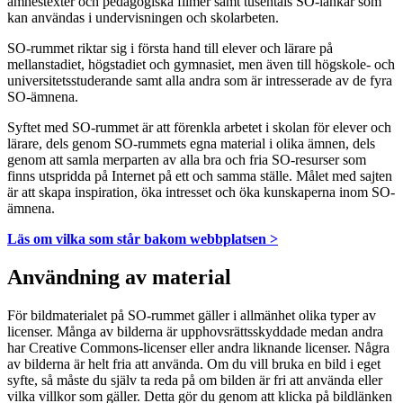
ämnestexter och pedagogiska filmer samt tusentals SO-länkar som
kan användas i undervisningen och skolarbeten.
SO-rummet riktar sig i första hand till elever och lärare på
mellanstadiet, högstadiet och gymnasiet, men även till högskole- och
universitetsstuderande samt alla andra som är intresserade av de fyra
SO-ämnena.
Syftet med SO-rummet är att förenkla arbetet i skolan för elever och
lärare, dels genom SO-rummets egna material i olika ämnen, dels
genom att samla merparten av alla bra och fria SO-resurser som
finns utspridda på Internet på ett och samma ställe. Målet med sajten
är att skapa inspiration, öka intresset och öka kunskaperna inom SO-
ämnena.
Läs om vilka som står bakom webbplatsen >
Användning av material
För bildmaterialet på SO-rummet gäller i allmänhet olika typer av
licenser. Många av bilderna är upphovsrättsskyddade medan andra
har Creative Commons-licenser eller andra liknande licenser. Några
av bilderna är helt fria att använda. Om du vill bruka en bild i eget
syfte, så måste du själv ta reda på om bilden är fri att använda eller
vilka villkor som gäller. Detta gör du genom att klicka på bildlänken