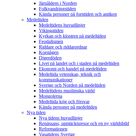
Järnåldern i Norden
Folkvandringstiden
Kända personer på forntiden och antiken
Medeltiden
Medeltidens huvudlinjer
Vikingatiden
Kyrkan och klostren på medeltiden
Feodalismen
Riddare och riddarordnar
Korstågen
Digerdöden
Livet på landet och i staden på medeltiden
Ekonomi och handel på medeltiden
Medeltida vetenskap, teknik och
kommunikationer
Sverige och Norden på medeltiden
Medeltidens muslimska värld
Mongolerna
Medeltida krig och försvar
Kända personer på medeltiden
Nya tiden
Nya tidens huvudlinjer
Renässans, upptäcktsresor och en ny världsbild
Reformationen
Vasatidens Sverige