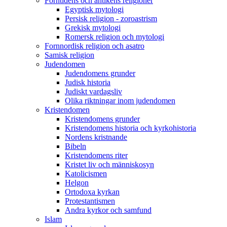
Forntidens och antikens religioner
Egyptisk mytologi
Persisk religion - zoroastrism
Grekisk mytologi
Romersk religion och mytologi
Fornnordisk religion och asatro
Samisk religion
Judendomen
Judendomens grunder
Judisk historia
Judiskt vardagsliv
Olika riktningar inom judendomen
Kristendomen
Kristendomens grunder
Kristendomens historia och kyrkohistoria
Nordens kristnande
Bibeln
Kristendomens riter
Kristet liv och människosyn
Katolicismen
Helgon
Ortodoxa kyrkan
Protestantismen
Andra kyrkor och samfund
Islam