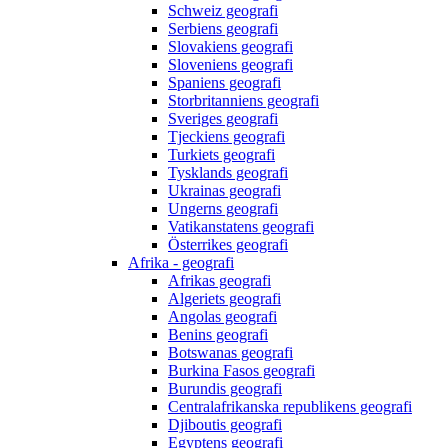
Schweiz geografi
Serbiens geografi
Slovakiens geografi
Sloveniens geografi
Spaniens geografi
Storbritanniens geografi
Sveriges geografi
Tjeckiens geografi
Turkiets geografi
Tysklands geografi
Ukrainas geografi
Ungerns geografi
Vatikanstatens geografi
Österrikes geografi
Afrika - geografi
Afrikas geografi
Algeriets geografi
Angolas geografi
Benins geografi
Botswanas geografi
Burkina Fasos geografi
Burundis geografi
Centralafrikanska republikens geografi
Djiboutis geografi
Egyptens geografi