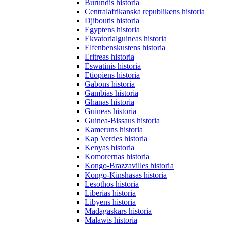
Burundis historia
Centralafrikanska republikens historia
Djiboutis historia
Egyptens historia
Ekvatorialguineas historia
Elfenbenskustens historia
Eritreas historia
Eswatinis historia
Etiopiens historia
Gabons historia
Gambias historia
Ghanas historia
Guineas historia
Guinea-Bissaus historia
Kameruns historia
Kap Verdes historia
Kenyas historia
Komorernas historia
Kongo-Brazzavilles historia
Kongo-Kinshasas historia
Lesothos historia
Liberias historia
Libyens historia
Madagaskars historia
Malawis historia