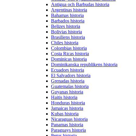
Antigua och Barbudas historia
Argentinas historia
Bahamas historia
Barbados historia
Belizes historia
Bolivias historia
Brasiliens historia
Chiles historia
Colombias historia
Costa Ricas historia
Dominicas historia
Dominikanska republikens historia
Ecuadors historia
El Salvadors historia
Grenadas historia
Guatemalas historia
Guyanas historia
Haitis historia
Honduras historia
Jamaicas historia
Kubas historia
Nicaraguas historia
Panamas historia
Paraguays historia
Perus historia