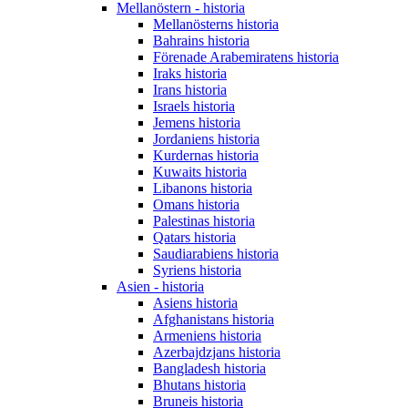
Mellanöstern - historia
Mellanösterns historia
Bahrains historia
Förenade Arabemiratens historia
Iraks historia
Irans historia
Israels historia
Jemens historia
Jordaniens historia
Kurdernas historia
Kuwaits historia
Libanons historia
Omans historia
Palestinas historia
Qatars historia
Saudiarabiens historia
Syriens historia
Asien - historia
Asiens historia
Afghanistans historia
Armeniens historia
Azerbajdzjans historia
Bangladesh historia
Bhutans historia
Bruneis historia