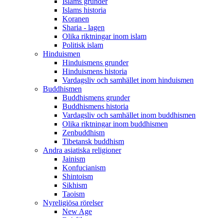
Islams grunder
Islams historia
Koranen
Sharia - lagen
Olika riktningar inom islam
Politisk islam
Hinduismen
Hinduismens grunder
Hinduismens historia
Vardagsliv och samhället inom hinduismen
Buddhismen
Buddhismens grunder
Buddhismens historia
Vardagsliv och samhället inom buddhismen
Olika riktningar inom buddhismen
Zenbuddhism
Tibetansk buddhism
Andra asiatiska religioner
Jainism
Konfucianism
Shintoism
Sikhism
Taoism
Nyreligiösa rörelser
New Age