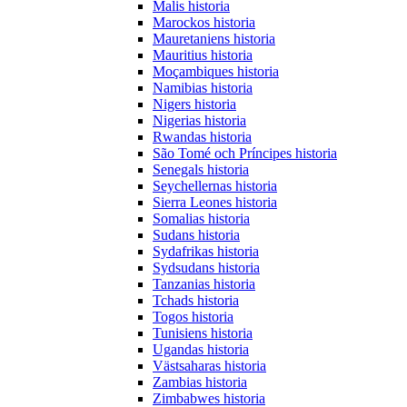
Malis historia
Marockos historia
Mauretaniens historia
Mauritius historia
Moçambiques historia
Namibias historia
Nigers historia
Nigerias historia
Rwandas historia
São Tomé och Príncipes historia
Senegals historia
Seychellernas historia
Sierra Leones historia
Somalias historia
Sudans historia
Sydafrikas historia
Sydsudans historia
Tanzanias historia
Tchads historia
Togos historia
Tunisiens historia
Ugandas historia
Västsaharas historia
Zambias historia
Zimbabwes historia