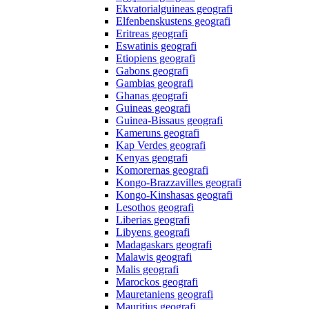
Ekvatorialguineas geografi
Elfenbenskustens geografi
Eritreas geografi
Eswatinis geografi
Etiopiens geografi
Gabons geografi
Gambias geografi
Ghanas geografi
Guineas geografi
Guinea-Bissaus geografi
Kameruns geografi
Kap Verdes geografi
Kenyas geografi
Komorernas geografi
Kongo-Brazzavilles geografi
Kongo-Kinshasas geografi
Lesothos geografi
Liberias geografi
Libyens geografi
Madagaskars geografi
Malawis geografi
Malis geografi
Marockos geografi
Mauretaniens geografi
Mauritius geografi