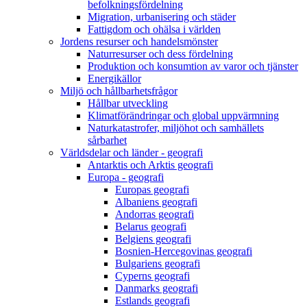
befolkningsfördelning
Migration, urbanisering och städer
Fattigdom och ohälsa i världen
Jordens resurser och handelsmönster
Naturresurser och dess fördelning
Produktion och konsumtion av varor och tjänster
Energikällor
Miljö och hållbarhetsfrågor
Hållbar utveckling
Klimatförändringar och global uppvärmning
Naturkatastrofer, miljöhot och samhällets
sårbarhet
Världsdelar och länder - geografi
Antarktis och Arktis geografi
Europa - geografi
Europas geografi
Albaniens geografi
Andorras geografi
Belarus geografi
Belgiens geografi
Bosnien-Hercegovinas geografi
Bulgariens geografi
Cyperns geografi
Danmarks geografi
Estlands geografi