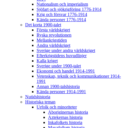
Nationalism och imperialism
Sjöfart och sjökrigföring 1776-1914
Krig och försvar 1776-1914
Kända personer 1776-1914
Det korta 1900-talet
Första världskriget
Ryska revolutionen
Mellankrigstiden
Andra världskriget
Sverige under andra världskriget
Efterkrigstidens huvudlinjer
Kalla kriget
Sverige under 1900-talet
Ekonomi och handel 1914-1991
Vetenskap, teknik och kommunikationer 1914-
1991
Annan 1900-talshistoria
Kända personer 1914-1991
Nutidshistoria
Historiska teman
Urfolk och minoriteter
Aboriginernas historia
Aztekernas historia
Inkafolkets historia
Mayafolkets historia