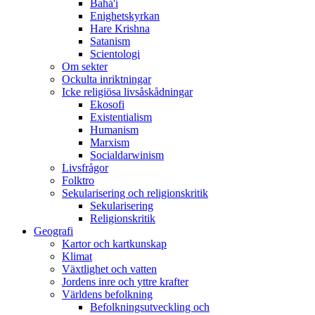
Bahá'í
Enighetskyrkan
Hare Krishna
Satanism
Scientologi
Om sekter
Ockulta inriktningar
Icke religiösa livsåskådningar
Ekosofi
Existentialism
Humanism
Marxism
Socialdarwinism
Livsfrågor
Folktro
Sekularisering och religionskritik
Sekularisering
Religionskritik
Geografi
Kartor och kartkunskap
Klimat
Växtlighet och vatten
Jordens inre och yttre krafter
Världens befolkning
Befolkningsutveckling och