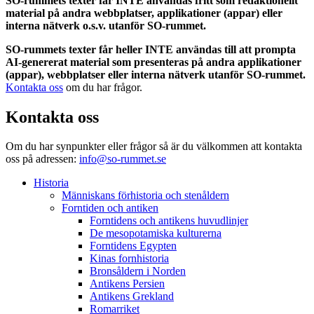
SO-rummets texter får INTE användas fritt som redaktionellt
material på andra webbplatser, applikationer (appar) eller
interna nätverk o.s.v. utanför SO-rummet.
SO-rummets texter får heller INTE användas till att prompta
AI-genererat material som presenteras på andra applikationer
(appar), webbplatser eller interna nätverk utanför SO-rummet.
Kontakta oss
om du har frågor.
Kontakta oss
Om du har synpunkter eller frågor så är du välkommen att kontakta
oss på adressen:
info@so-rummet.se
Historia
Människans förhistoria och stenåldern
Forntiden och antiken
Forntidens och antikens huvudlinjer
De mesopotamiska kulturerna
Forntidens Egypten
Kinas fornhistoria
Bronsåldern i Norden
Antikens Persien
Antikens Grekland
Romarriket