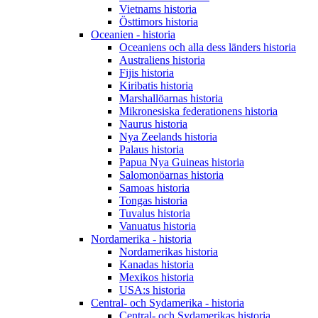
Vietnams historia
Östtimors historia
Oceanien - historia
Oceaniens och alla dess länders historia
Australiens historia
Fijis historia
Kiribatis historia
Marshallöarnas historia
Mikronesiska federationens historia
Naurus historia
Nya Zeelands historia
Palaus historia
Papua Nya Guineas historia
Salomonöarnas historia
Samoas historia
Tongas historia
Tuvalus historia
Vanuatus historia
Nordamerika - historia
Nordamerikas historia
Kanadas historia
Mexikos historia
USA:s historia
Central- och Sydamerika - historia
Central- och Sydamerikas historia