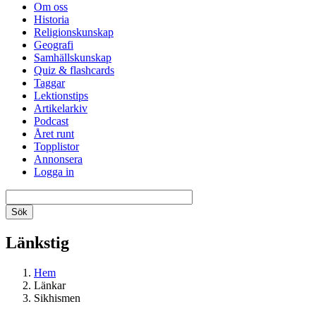
Om oss
Historia
Religionskunskap
Geografi
Samhällskunskap
Quiz & flashcards
Taggar
Lektionstips
Artikelarkiv
Podcast
Året runt
Topplistor
Annonsera
Logga in
Länkstig
Hem
Länkar
Sikhismen