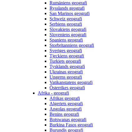
Rumäniens geografi
Rysslands geografi
San Marinos geografi
Schweiz geografi
Serbiens geografi
Slovakiens geografi
Sloveniens geografi
Spaniens geografi
Storbritanniens geografi
Sveriges geografi
Tjeckiens geografi
Turkiets geografi
Tysklands geografi
Ukrainas geografi
Ungerns geografi
Vatikanstatens geografi
Österrikes geografi
Afrika - geografi
Afrikas geografi
Algeriets geografi
Angolas geografi
Benins geografi
Botswanas geografi
Burkina Fasos geografi
Burundis geografi