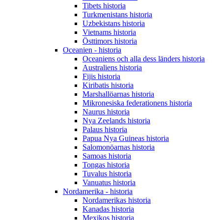
Tibets historia
Turkmenistans historia
Uzbekistans historia
Vietnams historia
Östtimors historia
Oceanien - historia
Oceaniens och alla dess länders historia
Australiens historia
Fijis historia
Kiribatis historia
Marshallöarnas historia
Mikronesiska federationens historia
Naurus historia
Nya Zeelands historia
Palaus historia
Papua Nya Guineas historia
Salomonöarnas historia
Samoas historia
Tongas historia
Tuvalus historia
Vanuatus historia
Nordamerika - historia
Nordamerikas historia
Kanadas historia
Mexikos historia