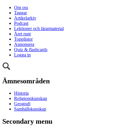
Om oss
Taggar
Artikelarkiv
Podcast
Lektioner och lärarmaterial
Året runt
Topplistor
Annonsera
Quiz & flashcards
Logga in
Ämnesområden
Historia
Religionskunskap
Geografi
Samhällskunskap
Secondary menu