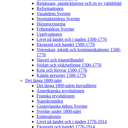
Renässans, upptäcktsresor och en ny världsbild
Reformationen
Vasatidens Sverige
Stormaktstidens Sverige
Häxprocesserna
Frihetstidens Sverige
Upplysningen
Livet på landet och i staden 1500-1776
Ekonomi och handel 1500-1776
Vetenskap, teknik och kommunikationer 1500-
1776
Slaveri och triangelhandel
Sjöfart och sjökrigföring 1500-1776
Krig och försvar 1500-1776
Kända personer 1500-1776
Det långa 1800-talet
Det långa 1800-talets huvudlinjer
Amerikanska revolutionen
Franska revolutionen
Napoleontiden
Gustavianska tidens Sverige
Sverige under 1800-talet
Emigrationen
Livet på landet och i staden 1776-1914
Ekonomi och handel 1776-1914