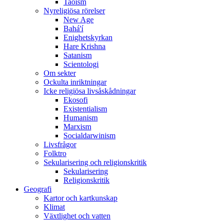
Taoism
Nyreligiösa rörelser
New Age
Bahá'í
Enighetskyrkan
Hare Krishna
Satanism
Scientologi
Om sekter
Ockulta inriktningar
Icke religiösa livsåskådningar
Ekosofi
Existentialism
Humanism
Marxism
Socialdarwinism
Livsfrågor
Folktro
Sekularisering och religionskritik
Sekularisering
Religionskritik
Geografi
Kartor och kartkunskap
Klimat
Växtlighet och vatten