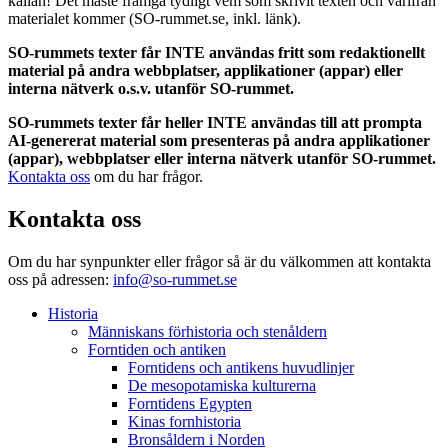
källan! Det måste framgå tydligt vem som skrivit texten och varifrån
materialet kommer (SO-rummet.se, inkl. länk).
SO-rummets texter får INTE användas fritt som redaktionellt
material på andra webbplatser, applikationer (appar) eller
interna nätverk o.s.v. utanför SO-rummet.
SO-rummets texter får heller INTE användas till att prompta
AI-genererat material som presenteras på andra applikationer
(appar), webbplatser eller interna nätverk utanför SO-rummet.
Kontakta oss
om du har frågor.
Kontakta oss
Om du har synpunkter eller frågor så är du välkommen att kontakta
oss på adressen:
info@so-rummet.se
Historia
Människans förhistoria och stenåldern
Forntiden och antiken
Forntidens och antikens huvudlinjer
De mesopotamiska kulturerna
Forntidens Egypten
Kinas fornhistoria
Bronsåldern i Norden