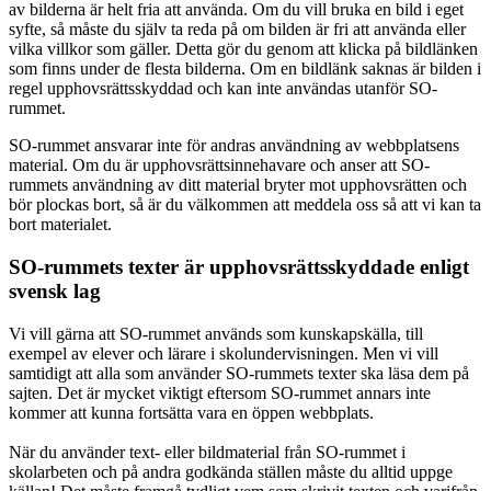
av bilderna är helt fria att använda. Om du vill bruka en bild i eget
syfte, så måste du själv ta reda på om bilden är fri att använda eller
vilka villkor som gäller. Detta gör du genom att klicka på bildlänken
som finns under de flesta bilderna. Om en bildlänk saknas är bilden i
regel upphovsrättsskyddad och kan inte användas utanför SO-
rummet.
SO-rummet ansvarar inte för andras användning av webbplatsens
material. Om du är upphovsrättsinnehavare och anser att SO-
rummets användning av ditt material bryter mot upphovsrätten och
bör plockas bort, så är du välkommen att meddela oss så att vi kan ta
bort materialet.
SO-rummets texter är upphovsrättsskyddade enligt
svensk lag
Vi vill gärna att SO-rummet används som kunskapskälla, till
exempel av elever och lärare i skolundervisningen. Men vi vill
samtidigt att alla som använder SO-rummets texter ska läsa dem på
sajten. Det är mycket viktigt eftersom SO-rummet annars inte
kommer att kunna fortsätta vara en öppen webbplats.
När du använder text- eller bildmaterial från SO-rummet i
skolarbeten och på andra godkända ställen måste du alltid uppge