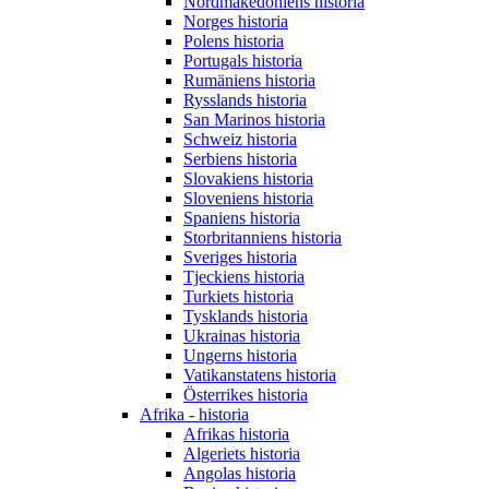
Nordmakedoniens historia
Norges historia
Polens historia
Portugals historia
Rumäniens historia
Rysslands historia
San Marinos historia
Schweiz historia
Serbiens historia
Slovakiens historia
Sloveniens historia
Spaniens historia
Storbritanniens historia
Sveriges historia
Tjeckiens historia
Turkiets historia
Tysklands historia
Ukrainas historia
Ungerns historia
Vatikanstatens historia
Österrikes historia
Afrika - historia
Afrikas historia
Algeriets historia
Angolas historia