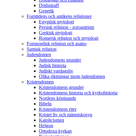
Dödsstraff
Genetik
Forntidens och antikens religioner
Egyptisk mytologi
Persisk religion - zoroastrism
Grekisk mytologi
Romersk religion och mytologi
Fornnordisk religion och asatro
Samisk religion
Judendomen
Judendomens grunder
Judisk historia
Judiskt vardagsliv
Olika riktningar inom judendomen
Kristendomen
Kristendomens grunder
Kristendomens historia och kyrkohistoria
Nordens kristnande
Bibeln
Kristendomens riter
Kristet liv och människosyn
Katolicismen
Helgon
Ortodoxa kyrkan