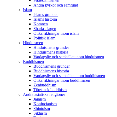
Protestantismen
Andra kyrkor och samfund
Islam
Islams grunder
Islams historia
Koranen
Sharia - lagen
Olika riktningar inom islam
Politisk islam
Hinduismen
Hinduismens grunder
Hinduismens historia
Vardagsliv och samhället inom hinduismen
Buddhismen
Buddhismens grunder
Buddhismens historia
Vardagsliv och samhället inom buddhismen
Olika riktningar inom buddhismen
Zenbuddhism
Tibetansk buddhism
Andra asiatiska religioner
Jainism
Konfucianism
Shintoism
Sikhism