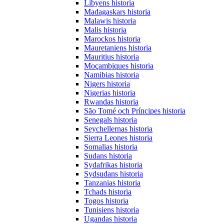
Libyens historia
Madagaskars historia
Malawis historia
Malis historia
Marockos historia
Mauretaniens historia
Mauritius historia
Moçambiques historia
Namibias historia
Nigers historia
Nigerias historia
Rwandas historia
São Tomé och Príncipes historia
Senegals historia
Seychellernas historia
Sierra Leones historia
Somalias historia
Sudans historia
Sydafrikas historia
Sydsudans historia
Tanzanias historia
Tchads historia
Togos historia
Tunisiens historia
Ugandas historia