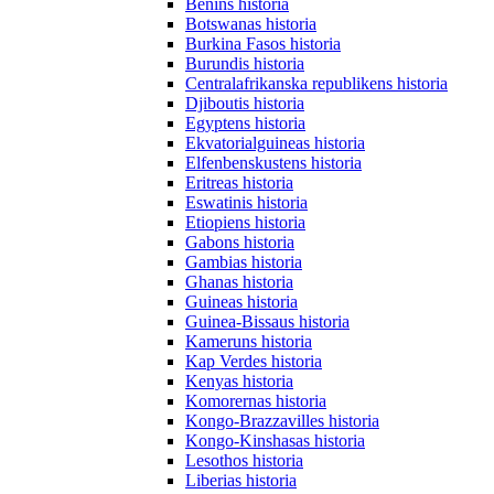
Benins historia
Botswanas historia
Burkina Fasos historia
Burundis historia
Centralafrikanska republikens historia
Djiboutis historia
Egyptens historia
Ekvatorialguineas historia
Elfenbenskustens historia
Eritreas historia
Eswatinis historia
Etiopiens historia
Gabons historia
Gambias historia
Ghanas historia
Guineas historia
Guinea-Bissaus historia
Kameruns historia
Kap Verdes historia
Kenyas historia
Komorernas historia
Kongo-Brazzavilles historia
Kongo-Kinshasas historia
Lesothos historia
Liberias historia