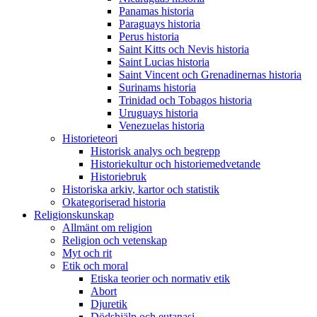
Panamas historia
Paraguays historia
Perus historia
Saint Kitts och Nevis historia
Saint Lucias historia
Saint Vincent och Grenadinernas historia
Surinams historia
Trinidad och Tobagos historia
Uruguays historia
Venezuelas historia
Historieteori
Historisk analys och begrepp
Historiekultur och historiemedvetande
Historiebruk
Historiska arkiv, kartor och statistik
Okategoriserad historia
Religionskunskap
Allmänt om religion
Religion och vetenskap
Myt och rit
Etik och moral
Etiska teorier och normativ etik
Abort
Djuretik
Dödshjälp och eutanasi