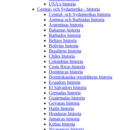
USA:s historia
Central- och Sydamerika - historia
Central- och Sydamerikas historia
Antigua och Barbudas historia
Argentinas historia
Bahamas historia
Barbados historia
Belizes historia
Bolivias historia
Brasiliens historia
Chiles historia
Colombias historia
Costa Ricas historia
Dominicas historia
Dominikanska republikens historia
Ecuadors historia
El Salvadors historia
Grenadas historia
Guatemalas historia
Guyanas historia
Haitis historia
Honduras historia
Jamaicas historia
Kubas historia
Nicaraguas historia