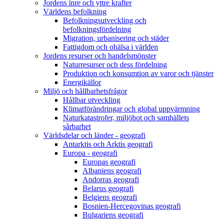
Jordens inre och yttre krafter
Världens befolkning
Befolkningsutveckling och
befolkningsfördelning
Migration, urbanisering och städer
Fattigdom och ohälsa i världen
Jordens resurser och handelsmönster
Naturresurser och dess fördelning
Produktion och konsumtion av varor och tjänster
Energikällor
Miljö och hållbarhetsfrågor
Hållbar utveckling
Klimatförändringar och global uppvärmning
Naturkatastrofer, miljöhot och samhällets
sårbarhet
Världsdelar och länder - geografi
Antarktis och Arktis geografi
Europa - geografi
Europas geografi
Albaniens geografi
Andorras geografi
Belarus geografi
Belgiens geografi
Bosnien-Hercegovinas geografi
Bulgariens geografi