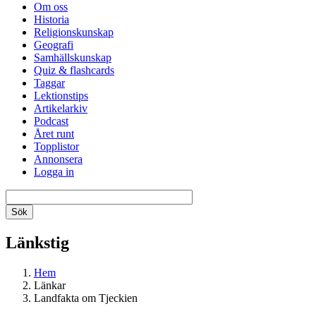
Om oss
Historia
Religionskunskap
Geografi
Samhällskunskap
Quiz & flashcards
Taggar
Lektionstips
Artikelarkiv
Podcast
Året runt
Topplistor
Annonsera
Logga in
Länkstig
Hem
Länkar
Landfakta om Tjeckien