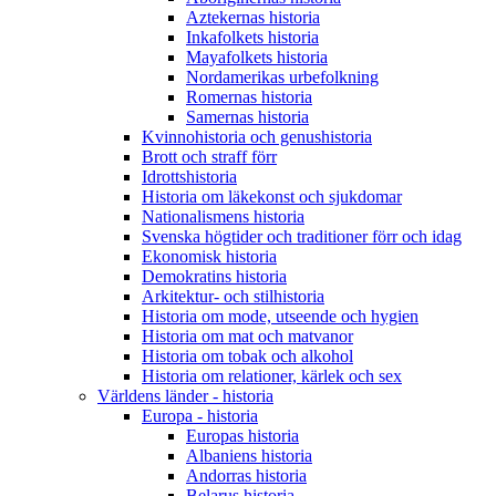
Aztekernas historia
Inkafolkets historia
Mayafolkets historia
Nordamerikas urbefolkning
Romernas historia
Samernas historia
Kvinnohistoria och genushistoria
Brott och straff förr
Idrottshistoria
Historia om läkekonst och sjukdomar
Nationalismens historia
Svenska högtider och traditioner förr och idag
Ekonomisk historia
Demokratins historia
Arkitektur- och stilhistoria
Historia om mode, utseende och hygien
Historia om mat och matvanor
Historia om tobak och alkohol
Historia om relationer, kärlek och sex
Världens länder - historia
Europa - historia
Europas historia
Albaniens historia
Andorras historia
Belarus historia