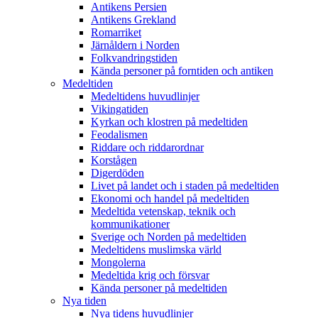
Antikens Persien
Antikens Grekland
Romarriket
Järnåldern i Norden
Folkvandringstiden
Kända personer på forntiden och antiken
Medeltiden
Medeltidens huvudlinjer
Vikingatiden
Kyrkan och klostren på medeltiden
Feodalismen
Riddare och riddarordnar
Korstågen
Digerdöden
Livet på landet och i staden på medeltiden
Ekonomi och handel på medeltiden
Medeltida vetenskap, teknik och
kommunikationer
Sverige och Norden på medeltiden
Medeltidens muslimska värld
Mongolerna
Medeltida krig och försvar
Kända personer på medeltiden
Nya tiden
Nya tidens huvudlinjer