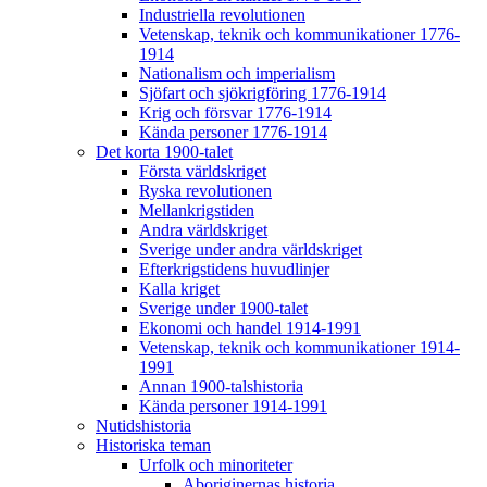
Industriella revolutionen
Vetenskap, teknik och kommunikationer 1776-
1914
Nationalism och imperialism
Sjöfart och sjökrigföring 1776-1914
Krig och försvar 1776-1914
Kända personer 1776-1914
Det korta 1900-talet
Första världskriget
Ryska revolutionen
Mellankrigstiden
Andra världskriget
Sverige under andra världskriget
Efterkrigstidens huvudlinjer
Kalla kriget
Sverige under 1900-talet
Ekonomi och handel 1914-1991
Vetenskap, teknik och kommunikationer 1914-
1991
Annan 1900-talshistoria
Kända personer 1914-1991
Nutidshistoria
Historiska teman
Urfolk och minoriteter
Aboriginernas historia