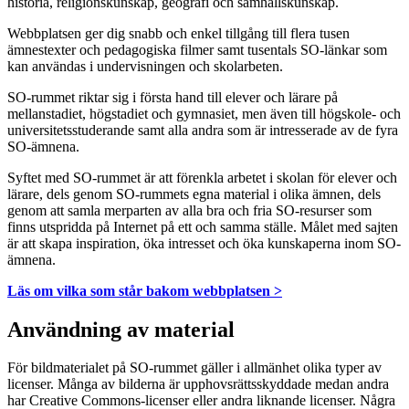
historia, religionskunskap, geografi och samhällskunskap.
Webbplatsen ger dig snabb och enkel tillgång till flera tusen
ämnestexter och pedagogiska filmer samt tusentals SO-länkar som
kan användas i undervisningen och skolarbeten.
SO-rummet riktar sig i första hand till elever och lärare på
mellanstadiet, högstadiet och gymnasiet, men även till högskole- och
universitetsstuderande samt alla andra som är intresserade av de fyra
SO-ämnena.
Syftet med SO-rummet är att förenkla arbetet i skolan för elever och
lärare, dels genom SO-rummets egna material i olika ämnen, dels
genom att samla merparten av alla bra och fria SO-resurser som
finns utspridda på Internet på ett och samma ställe. Målet med sajten
är att skapa inspiration, öka intresset och öka kunskaperna inom SO-
ämnena.
Läs om vilka som står bakom webbplatsen >
Användning av material
För bildmaterialet på SO-rummet gäller i allmänhet olika typer av
licenser. Många av bilderna är upphovsrättsskyddade medan andra
har Creative Commons-licenser eller andra liknande licenser. Några