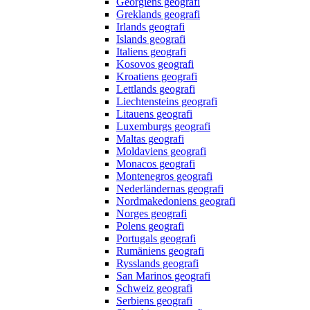
Georgiens geografi
Greklands geografi
Irlands geografi
Islands geografi
Italiens geografi
Kosovos geografi
Kroatiens geografi
Lettlands geografi
Liechtensteins geografi
Litauens geografi
Luxemburgs geografi
Maltas geografi
Moldaviens geografi
Monacos geografi
Montenegros geografi
Nederländernas geografi
Nordmakedoniens geografi
Norges geografi
Polens geografi
Portugals geografi
Rumäniens geografi
Rysslands geografi
San Marinos geografi
Schweiz geografi
Serbiens geografi