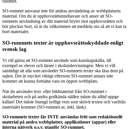
rummet.
SO-rummet ansvarar inte för andras användning av webbplatsens
material. Om du är upphovsrättsinnehavare och anser att SO-
rummets användning av ditt material bryter mot upphovsrätten och
bör plockas bort, så är du välkommen att meddela oss så att vi kan ta
bort materialet.
SO-rummets texter är upphovsrättsskyddade enligt
svensk lag
Vi vill gärna att SO-rummet används som kunskapskälla, till
exempel av elever och lärare i skolundervisningen. Men vi vill
samtidigt att alla som använder SO-rummets texter ska läsa dem på
sajten. Det är mycket viktigt eftersom SO-rummet annars inte
kommer att kunna fortsätta vara en öppen webbplats.
När du använder text- eller bildmaterial från SO-rummet i
skolarbeten och på andra godkända ställen måste du alltid uppge
källan! Det måste framgå tydligt vem som skrivit texten och varifrån
materialet kommer (SO-rummet.se, inkl. länk).
SO-rummets texter får INTE användas fritt som redaktionellt
material på andra webbplatser, applikationer (appar) eller
interna nätverk o.s.v. utanför SO-rummet.