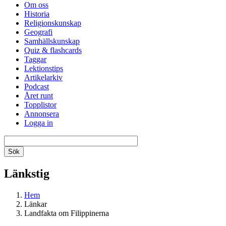
Om oss
Historia
Religionskunskap
Geografi
Samhällskunskap
Quiz & flashcards
Taggar
Lektionstips
Artikelarkiv
Podcast
Året runt
Topplistor
Annonsera
Logga in
Länkstig
Hem
Länkar
Landfakta om Filippinerna