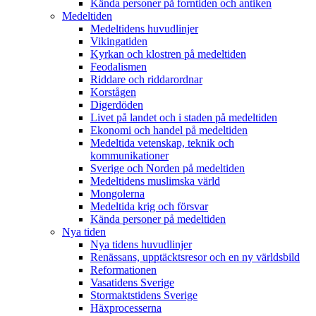
Kända personer på forntiden och antiken
Medeltiden
Medeltidens huvudlinjer
Vikingatiden
Kyrkan och klostren på medeltiden
Feodalismen
Riddare och riddarordnar
Korstågen
Digerdöden
Livet på landet och i staden på medeltiden
Ekonomi och handel på medeltiden
Medeltida vetenskap, teknik och
kommunikationer
Sverige och Norden på medeltiden
Medeltidens muslimska värld
Mongolerna
Medeltida krig och försvar
Kända personer på medeltiden
Nya tiden
Nya tidens huvudlinjer
Renässans, upptäcktsresor och en ny världsbild
Reformationen
Vasatidens Sverige
Stormaktstidens Sverige
Häxprocesserna