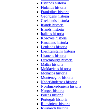
Estlands historia
Finlands historia
Frankrikes historia
Georgiens historia
Greklands historia
Irlands historia
Islands historia
Italiens historia
Kosovos historia
Kroatiens historia
Lettlands historia
Liechtensteins historia
Litauens historia
Luxemburgs historia
Maltas historia
Moldaviens historia
Monacos historia
Montenegros historia
Nederländernas historia
Nordmakedoniens historia
Norges historia
Polens historia
Portugals historia
Rumäniens historia
Rysslands historia