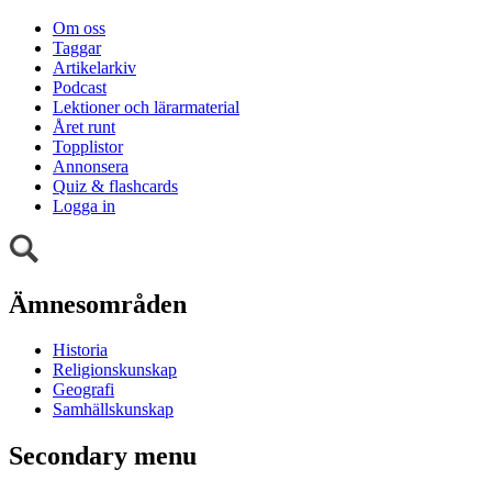
Om oss
Taggar
Artikelarkiv
Podcast
Lektioner och lärarmaterial
Året runt
Topplistor
Annonsera
Quiz & flashcards
Logga in
Ämnesområden
Historia
Religionskunskap
Geografi
Samhällskunskap
Secondary menu