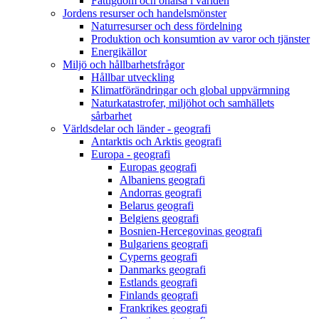
Fattigdom och ohälsa i världen
Jordens resurser och handelsmönster
Naturresurser och dess fördelning
Produktion och konsumtion av varor och tjänster
Energikällor
Miljö och hållbarhetsfrågor
Hållbar utveckling
Klimatförändringar och global uppvärmning
Naturkatastrofer, miljöhot och samhällets
sårbarhet
Världsdelar och länder - geografi
Antarktis och Arktis geografi
Europa - geografi
Europas geografi
Albaniens geografi
Andorras geografi
Belarus geografi
Belgiens geografi
Bosnien-Hercegovinas geografi
Bulgariens geografi
Cyperns geografi
Danmarks geografi
Estlands geografi
Finlands geografi
Frankrikes geografi