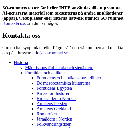
SO-rummets texter får heller INTE användas till att prompta
AI-genererat material som presenteras på andra applikationer
(appar), webbplatser eller interna nätverk utanför SO-rummet.
Kontakta oss
om du har frågor.
Kontakta oss
Om du har synpunkter eller frågor så är du välkommen att kontakta
oss på adressen:
info@so-rummet.se
Historia
Människans förhistoria och stenåldern
Forntiden och antiken
Forntidens och antikens huvudlinjer
De mesopotamiska kulturerna
Forntidens Egypten
Kinas fornhistoria
Bronsåldern i Norden
Antikens Persien
Antikens Grekland
Romarriket
Järnåldern i Norden
Folkvandringstiden