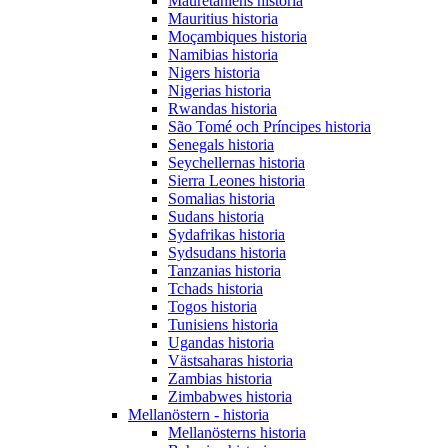
Mauretaniens historia
Mauritius historia
Moçambiques historia
Namibias historia
Nigers historia
Nigerias historia
Rwandas historia
São Tomé och Príncipes historia
Senegals historia
Seychellernas historia
Sierra Leones historia
Somalias historia
Sudans historia
Sydafrikas historia
Sydsudans historia
Tanzanias historia
Tchads historia
Togos historia
Tunisiens historia
Ugandas historia
Västsaharas historia
Zambias historia
Zimbabwes historia
Mellanöstern - historia
Mellanösterns historia