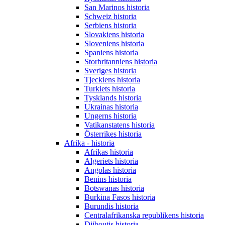
San Marinos historia
Schweiz historia
Serbiens historia
Slovakiens historia
Sloveniens historia
Spaniens historia
Storbritanniens historia
Sveriges historia
Tjeckiens historia
Turkiets historia
Tysklands historia
Ukrainas historia
Ungerns historia
Vatikanstatens historia
Österrikes historia
Afrika - historia
Afrikas historia
Algeriets historia
Angolas historia
Benins historia
Botswanas historia
Burkina Fasos historia
Burundis historia
Centralafrikanska republikens historia
Djiboutis historia