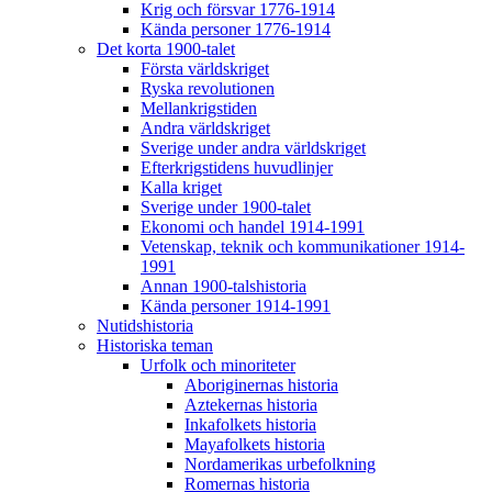
Krig och försvar 1776-1914
Kända personer 1776-1914
Det korta 1900-talet
Första världskriget
Ryska revolutionen
Mellankrigstiden
Andra världskriget
Sverige under andra världskriget
Efterkrigstidens huvudlinjer
Kalla kriget
Sverige under 1900-talet
Ekonomi och handel 1914-1991
Vetenskap, teknik och kommunikationer 1914-
1991
Annan 1900-talshistoria
Kända personer 1914-1991
Nutidshistoria
Historiska teman
Urfolk och minoriteter
Aboriginernas historia
Aztekernas historia
Inkafolkets historia
Mayafolkets historia
Nordamerikas urbefolkning
Romernas historia