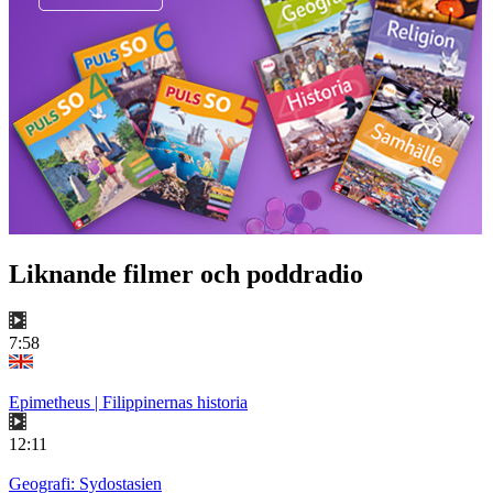
Liknande filmer och poddradio
7:58
Epimetheus | Filippinernas historia
12:11
Geografi: Sydostasien