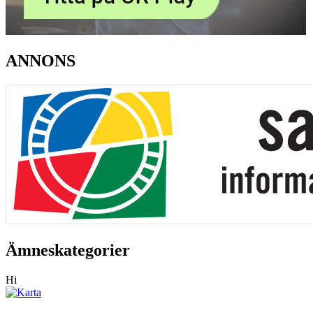
ANNONS
Ämneskategorier
Hi