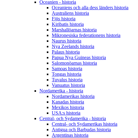
Oceanien - historia
Oceaniens och alla dess länders historia
Australiens historia
Fijis historia
Kiribatis historia
Marshallöarnas historia
Mikronesiska federationens historia
Naurus historia
Nya Zeelands historia
Palaus historia
Papua Nya Guineas historia
Salomonöarnas historia
Samoas historia
Tongas historia
Tuvalus historia
Vanuatus historia
Nordamerika - historia
Nordamerikas historia
Kanadas historia
Mexikos historia
USA:s historia
Central- och Sydamerika - historia
Central- och Sydamerikas historia
Antigua och Barbudas historia
Argentinas historia