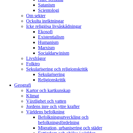
Satanism
Scientologi
Om sekter
Ockulta inriktningar
Icke religiösa livsåskådningar
Ekosofi
Existentialism
Humanism
Marxism
Socialdarwinism
Livsfrågor
Folktro
Sekularisering och religionskritik
Sekularisering
Religionskritik
Geografi
Kartor och kartkunskap
Klimat
Växtlighet och vatten
Jordens inre och yttre krafter
Världens befolkning
Befolkningsutveckling och
befolkningsfördelning
Migration, urbanisering och städer