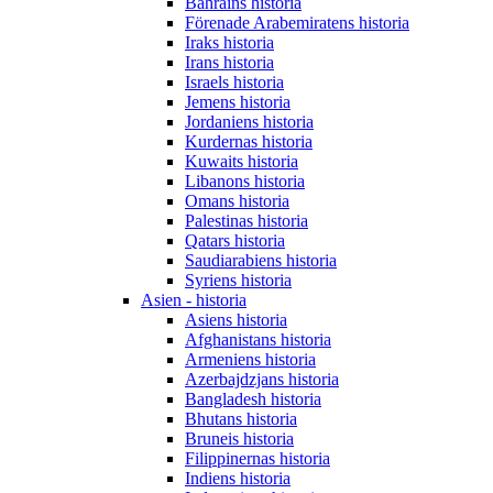
Bahrains historia
Förenade Arabemiratens historia
Iraks historia
Irans historia
Israels historia
Jemens historia
Jordaniens historia
Kurdernas historia
Kuwaits historia
Libanons historia
Omans historia
Palestinas historia
Qatars historia
Saudiarabiens historia
Syriens historia
Asien - historia
Asiens historia
Afghanistans historia
Armeniens historia
Azerbajdzjans historia
Bangladesh historia
Bhutans historia
Bruneis historia
Filippinernas historia
Indiens historia