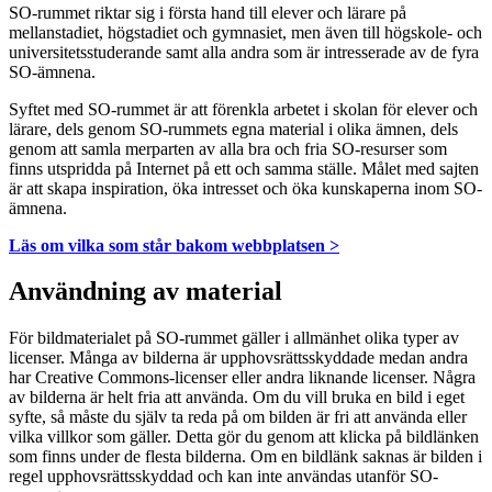
SO-rummet riktar sig i första hand till elever och lärare på
mellanstadiet, högstadiet och gymnasiet, men även till högskole- och
universitetsstuderande samt alla andra som är intresserade av de fyra
SO-ämnena.
Syftet med SO-rummet är att förenkla arbetet i skolan för elever och
lärare, dels genom SO-rummets egna material i olika ämnen, dels
genom att samla merparten av alla bra och fria SO-resurser som
finns utspridda på Internet på ett och samma ställe. Målet med sajten
är att skapa inspiration, öka intresset och öka kunskaperna inom SO-
ämnena.
Läs om vilka som står bakom webbplatsen >
Användning av material
För bildmaterialet på SO-rummet gäller i allmänhet olika typer av
licenser. Många av bilderna är upphovsrättsskyddade medan andra
har Creative Commons-licenser eller andra liknande licenser. Några
av bilderna är helt fria att använda. Om du vill bruka en bild i eget
syfte, så måste du själv ta reda på om bilden är fri att använda eller
vilka villkor som gäller. Detta gör du genom att klicka på bildlänken
som finns under de flesta bilderna. Om en bildlänk saknas är bilden i
regel upphovsrättsskyddad och kan inte användas utanför SO-