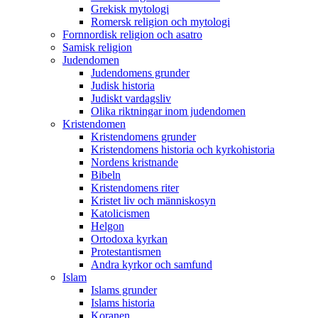
Grekisk mytologi
Romersk religion och mytologi
Fornnordisk religion och asatro
Samisk religion
Judendomen
Judendomens grunder
Judisk historia
Judiskt vardagsliv
Olika riktningar inom judendomen
Kristendomen
Kristendomens grunder
Kristendomens historia och kyrkohistoria
Nordens kristnande
Bibeln
Kristendomens riter
Kristet liv och människosyn
Katolicismen
Helgon
Ortodoxa kyrkan
Protestantismen
Andra kyrkor och samfund
Islam
Islams grunder
Islams historia
Koranen