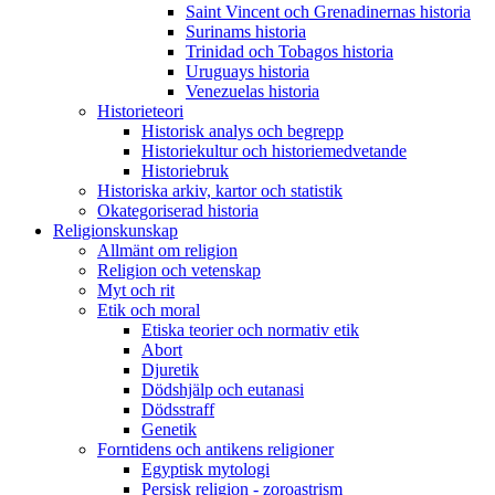
Saint Vincent och Grenadinernas historia
Surinams historia
Trinidad och Tobagos historia
Uruguays historia
Venezuelas historia
Historieteori
Historisk analys och begrepp
Historiekultur och historiemedvetande
Historiebruk
Historiska arkiv, kartor och statistik
Okategoriserad historia
Religionskunskap
Allmänt om religion
Religion och vetenskap
Myt och rit
Etik och moral
Etiska teorier och normativ etik
Abort
Djuretik
Dödshjälp och eutanasi
Dödsstraff
Genetik
Forntidens och antikens religioner
Egyptisk mytologi
Persisk religion - zoroastrism