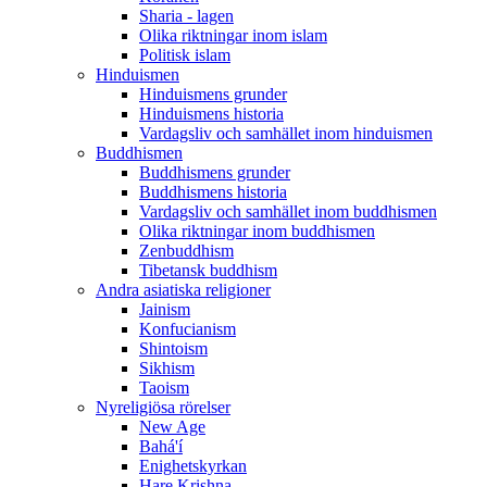
Sharia - lagen
Olika riktningar inom islam
Politisk islam
Hinduismen
Hinduismens grunder
Hinduismens historia
Vardagsliv och samhället inom hinduismen
Buddhismen
Buddhismens grunder
Buddhismens historia
Vardagsliv och samhället inom buddhismen
Olika riktningar inom buddhismen
Zenbuddhism
Tibetansk buddhism
Andra asiatiska religioner
Jainism
Konfucianism
Shintoism
Sikhism
Taoism
Nyreligiösa rörelser
New Age
Bahá'í
Enighetskyrkan
Hare Krishna