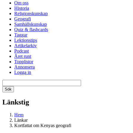
Om oss
Historia
Religionskunskap
Geografi
Samhällskunskap
Quiz & flashcards
Taggar
Lektionstips
Artikelarkiv
Podcast
Året runt
Topplistor
Annonsera
Logga in
Länkstig
Hem
Länkar
Kortfattat om Kenyas geografi