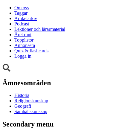
Om oss
Taggar
Artikelarkiv
Podcast
Lektioner och lärarmaterial
Året runt
Topplistor
Annonsera
Quiz & flashcards
Logga in
Ämnesområden
Historia
Religionskunskap
Geografi
Samhällskunskap
Secondary menu