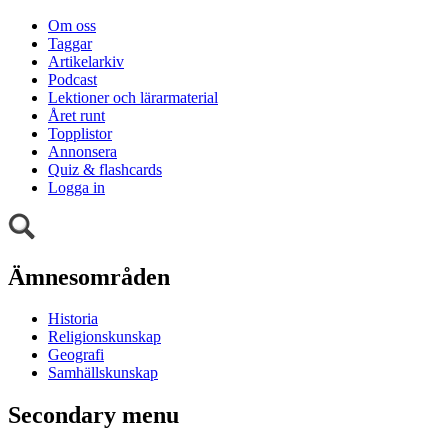
Om oss
Taggar
Artikelarkiv
Podcast
Lektioner och lärarmaterial
Året runt
Topplistor
Annonsera
Quiz & flashcards
Logga in
Ämnesområden
Historia
Religionskunskap
Geografi
Samhällskunskap
Secondary menu