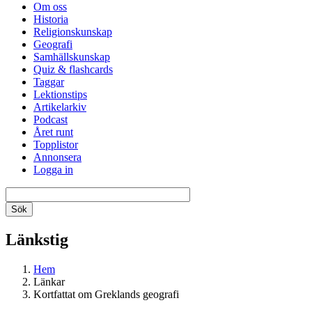
Om oss
Historia
Religionskunskap
Geografi
Samhällskunskap
Quiz & flashcards
Taggar
Lektionstips
Artikelarkiv
Podcast
Året runt
Topplistor
Annonsera
Logga in
Länkstig
Hem
Länkar
Kortfattat om Greklands geografi