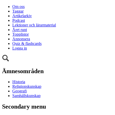
Om oss
Taggar
Artikelarkiv
Podcast
Lektioner och lärarmaterial
Året runt
Topplistor
Annonsera
Quiz & flashcards
Logga in
Ämnesområden
Historia
Religionskunskap
Geografi
Samhällskunskap
Secondary menu