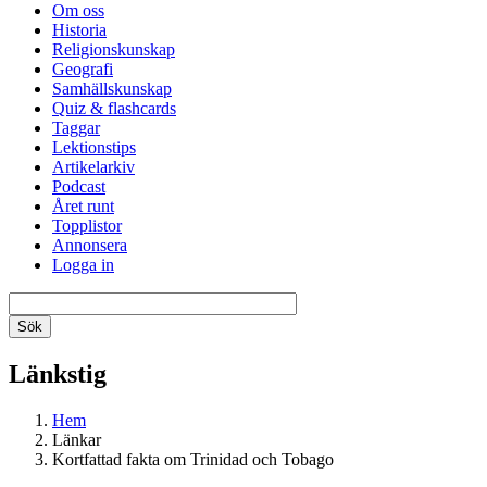
Om oss
Historia
Religionskunskap
Geografi
Samhällskunskap
Quiz & flashcards
Taggar
Lektionstips
Artikelarkiv
Podcast
Året runt
Topplistor
Annonsera
Logga in
Länkstig
Hem
Länkar
Kortfattad fakta om Trinidad och Tobago