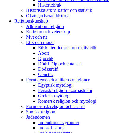
Historiebruk
Historiska arkiv, kartor och statistik
Okategoriserad historia
Religionskunskap
Allmänt om religion
Religion och vetenskap
Myt och rit
Etik och moral
Etiska teorier och normativ etik
Abort
Djuretik
Dödshjälp och eutanasi
Dödsstraff
Genetik
Forntidens och antikens religioner
Egyptisk mytologi
Persisk religion - zoroastrism
Grekisk mytologi
Romersk religion och mytologi
Fornnordisk religion och asatro
Samisk religion
Judendomen
Judendomens grunder
Judisk historia