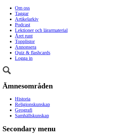
Om oss
Taggar
Artikelarkiv
Podcast
Lektioner och lärarmaterial
Året runt
Topplistor
Annonsera
Quiz & flashcards
Logga in
Ämnesområden
Historia
Religionskunskap
Geografi
Samhällskunskap
Secondary menu