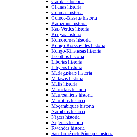
Gambias historia
Ghanas historia
Guineas historia
Guinea-Bissaus historia
Kameruns historia
Kap Verdes historia
Kenyas historia
Komorernas historia
Kongo-Brazzavilles historia
Kongo-Kinshasas historia
Lesothos historia
Liberias historia
Libyens historia
Madagaskars historia
Malawis historia
Malis historia
Marockos historia
Mauretaniens historia
Mauritius historia
Moçambiques historia
Namibias historia
Nigers historia
Nigerias historia
Rwandas historia
São Tomé och Príncipes historia