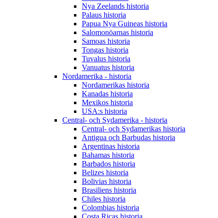
Nya Zeelands historia
Palaus historia
Papua Nya Guineas historia
Salomonöarnas historia
Samoas historia
Tongas historia
Tuvalus historia
Vanuatus historia
Nordamerika - historia
Nordamerikas historia
Kanadas historia
Mexikos historia
USA:s historia
Central- och Sydamerika - historia
Central- och Sydamerikas historia
Antigua och Barbudas historia
Argentinas historia
Bahamas historia
Barbados historia
Belizes historia
Bolivias historia
Brasiliens historia
Chiles historia
Colombias historia
Costa Ricas historia