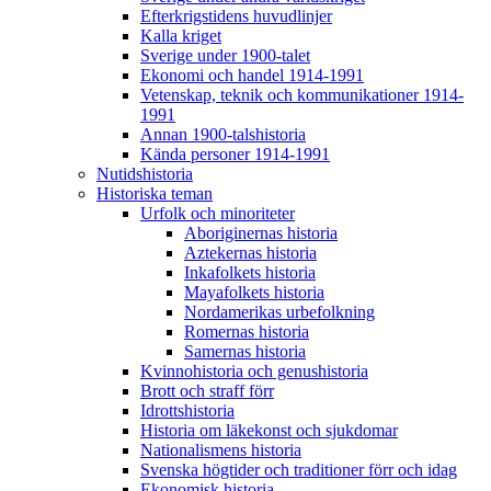
Efterkrigstidens huvudlinjer
Kalla kriget
Sverige under 1900-talet
Ekonomi och handel 1914-1991
Vetenskap, teknik och kommunikationer 1914-
1991
Annan 1900-talshistoria
Kända personer 1914-1991
Nutidshistoria
Historiska teman
Urfolk och minoriteter
Aboriginernas historia
Aztekernas historia
Inkafolkets historia
Mayafolkets historia
Nordamerikas urbefolkning
Romernas historia
Samernas historia
Kvinnohistoria och genushistoria
Brott och straff förr
Idrottshistoria
Historia om läkekonst och sjukdomar
Nationalismens historia
Svenska högtider och traditioner förr och idag
Ekonomisk historia