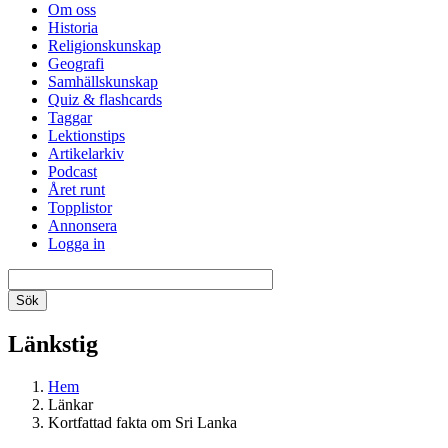
Om oss
Historia
Religionskunskap
Geografi
Samhällskunskap
Quiz & flashcards
Taggar
Lektionstips
Artikelarkiv
Podcast
Året runt
Topplistor
Annonsera
Logga in
Länkstig
Hem
Länkar
Kortfattad fakta om Sri Lanka