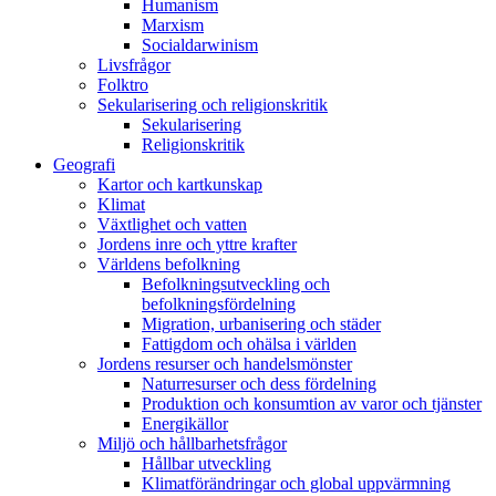
Humanism
Marxism
Socialdarwinism
Livsfrågor
Folktro
Sekularisering och religionskritik
Sekularisering
Religionskritik
Geografi
Kartor och kartkunskap
Klimat
Växtlighet och vatten
Jordens inre och yttre krafter
Världens befolkning
Befolkningsutveckling och
befolkningsfördelning
Migration, urbanisering och städer
Fattigdom och ohälsa i världen
Jordens resurser och handelsmönster
Naturresurser och dess fördelning
Produktion och konsumtion av varor och tjänster
Energikällor
Miljö och hållbarhetsfrågor
Hållbar utveckling
Klimatförändringar och global uppvärmning