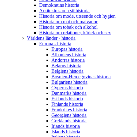
Demokratins historia
Arkitektur- och stilhistoria
Historia om mode, utseende och hygien
Historia om mat och matvanor
Historia om tobak och alkohol
Historia om relationer, kärlek och sex
Världens länder - historia
Europa - historia
Europas historia
Albaniens historia
Andorras historia
Belarus historia
Belgiens historia
Bosnien-Hercegovinas historia
Bulgariens historia
Cyperns historia
Danmarks historia
Estlands historia
Finlands historia
Frankrikes historia
Georgiens historia
Greklands historia
Irlands historia
Islands historia