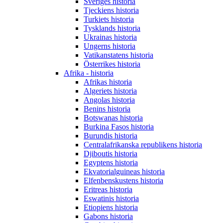
Sveriges historia
Tjeckiens historia
Turkiets historia
Tysklands historia
Ukrainas historia
Ungerns historia
Vatikanstatens historia
Österrikes historia
Afrika - historia
Afrikas historia
Algeriets historia
Angolas historia
Benins historia
Botswanas historia
Burkina Fasos historia
Burundis historia
Centralafrikanska republikens historia
Djiboutis historia
Egyptens historia
Ekvatorialguineas historia
Elfenbenskustens historia
Eritreas historia
Eswatinis historia
Etiopiens historia
Gabons historia