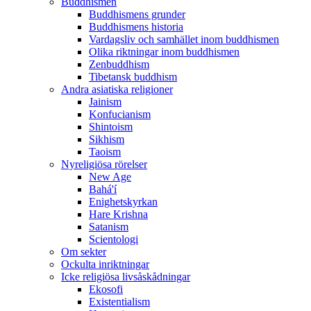
Buddhismen
Buddhismens grunder
Buddhismens historia
Vardagsliv och samhället inom buddhismen
Olika riktningar inom buddhismen
Zenbuddhism
Tibetansk buddhism
Andra asiatiska religioner
Jainism
Konfucianism
Shintoism
Sikhism
Taoism
Nyreligiösa rörelser
New Age
Bahá'í
Enighetskyrkan
Hare Krishna
Satanism
Scientologi
Om sekter
Ockulta inriktningar
Icke religiösa livsåskådningar
Ekosofi
Existentialism