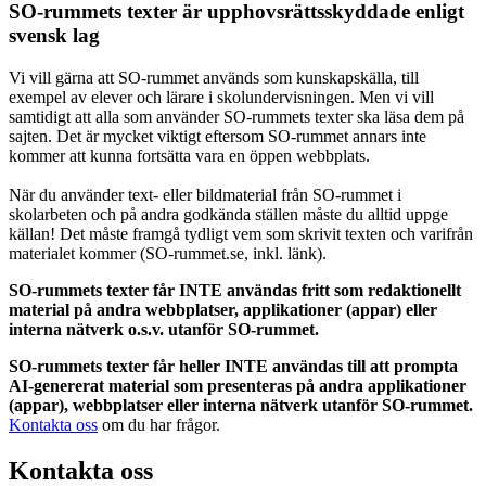
SO-rummets texter är upphovsrättsskyddade enligt
svensk lag
Vi vill gärna att SO-rummet används som kunskapskälla, till
exempel av elever och lärare i skolundervisningen. Men vi vill
samtidigt att alla som använder SO-rummets texter ska läsa dem på
sajten. Det är mycket viktigt eftersom SO-rummet annars inte
kommer att kunna fortsätta vara en öppen webbplats.
När du använder text- eller bildmaterial från SO-rummet i
skolarbeten och på andra godkända ställen måste du alltid uppge
källan! Det måste framgå tydligt vem som skrivit texten och varifrån
materialet kommer (SO-rummet.se, inkl. länk).
SO-rummets texter får INTE användas fritt som redaktionellt
material på andra webbplatser, applikationer (appar) eller
interna nätverk o.s.v. utanför SO-rummet.
SO-rummets texter får heller INTE användas till att prompta
AI-genererat material som presenteras på andra applikationer
(appar), webbplatser eller interna nätverk utanför SO-rummet.
Kontakta oss
om du har frågor.
Kontakta oss