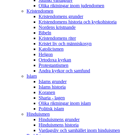
Judiskt vardagsliv
Olika riktningar inom judendomen
Kristendomen
Kristendomens grunder
Kristendomens historia och kyrkohistoria
Nordens kristnande
Bibeln
Kristendomens riter
Kristet liv och människosyn
Katolicismen
Helgon
Ortodoxa kyrkan
Protestantismen
Andra kyrkor och samfund
Islam
Islams grunder
Islams historia
Koranen
Sharia - lagen
Olika riktningar inom islam
Politisk islam
Hinduismen
Hinduismens grunder
Hinduismens historia
Vardagsliv och samhället inom hinduismen