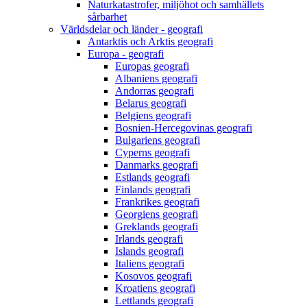
Naturkatastrofer, miljöhot och samhällets
sårbarhet
Världsdelar och länder - geografi
Antarktis och Arktis geografi
Europa - geografi
Europas geografi
Albaniens geografi
Andorras geografi
Belarus geografi
Belgiens geografi
Bosnien-Hercegovinas geografi
Bulgariens geografi
Cyperns geografi
Danmarks geografi
Estlands geografi
Finlands geografi
Frankrikes geografi
Georgiens geografi
Greklands geografi
Irlands geografi
Islands geografi
Italiens geografi
Kosovos geografi
Kroatiens geografi
Lettlands geografi