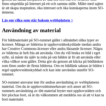
finns utspridda på Internet på ett och samma ställe. Målet med sajten
är att skapa inspiration, öka intresset och öka kunskaperna inom SO-
ämnena.
Läs om vilka som står bakom webbplatsen >
Användning av material
För bildmaterialet på SO-rummet gäller i allmänhet olika typer av
licenser. Många av bilderna är upphovsrättsskyddade medan andra
har Creative Commons-licenser eller andra liknande licenser. Några
av bilderna är helt fria att använda. Om du vill bruka en bild i eget
syfte, så måste du själv ta reda på om bilden är fri att använda eller
vilka villkor som gäller. Detta gör du genom att klicka på bildlänken
som finns under de flesta bilderna. Om en bildlänk saknas är bilden i
regel upphovsrättsskyddad och kan inte användas utanför SO-
rummet.
SO-rummet ansvarar inte för andras användning av webbplatsens
material. Om du är upphovsrättsinnehavare och anser att SO-
rummets användning av ditt material bryter mot upphovsrätten och
bör plockas bort, så är du välkommen att meddela oss så att vi kan ta
bort materialet.