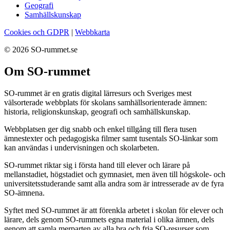
Geografi
Samhällskunskap
Cookies och GDPR
|
Webbkarta
© 2026 SO-rummet.se
Om SO-rummet
SO-rummet är en gratis digital lärresurs och Sveriges mest
välsorterade webbplats för skolans samhällsorienterade ämnen:
historia, religionskunskap, geografi och samhällskunskap.
Webbplatsen ger dig snabb och enkel tillgång till flera tusen
ämnestexter och pedagogiska filmer samt tusentals SO-länkar som
kan användas i undervisningen och skolarbeten.
SO-rummet riktar sig i första hand till elever och lärare på
mellanstadiet, högstadiet och gymnasiet, men även till högskole- och
universitetsstuderande samt alla andra som är intresserade av de fyra
SO-ämnena.
Syftet med SO-rummet är att förenkla arbetet i skolan för elever och
lärare, dels genom SO-rummets egna material i olika ämnen, dels
genom att samla merparten av alla bra och fria SO-resurser som