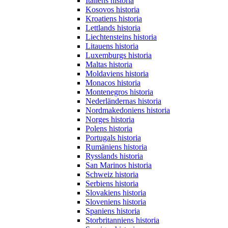
Italiens historia
Kosovos historia
Kroatiens historia
Lettlands historia
Liechtensteins historia
Litauens historia
Luxemburgs historia
Maltas historia
Moldaviens historia
Monacos historia
Montenegros historia
Nederländernas historia
Nordmakedoniens historia
Norges historia
Polens historia
Portugals historia
Rumäniens historia
Rysslands historia
San Marinos historia
Schweiz historia
Serbiens historia
Slovakiens historia
Sloveniens historia
Spaniens historia
Storbritanniens historia