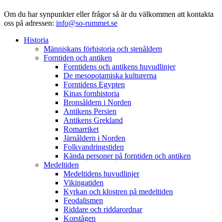
Om du har synpunkter eller frågor så är du välkommen att kontakta
oss på adressen:
info@so-rummet.se
Historia
Människans förhistoria och stenåldern
Forntiden och antiken
Forntidens och antikens huvudlinjer
De mesopotamiska kulturerna
Forntidens Egypten
Kinas fornhistoria
Bronsåldern i Norden
Antikens Persien
Antikens Grekland
Romarriket
Järnåldern i Norden
Folkvandringstiden
Kända personer på forntiden och antiken
Medeltiden
Medeltidens huvudlinjer
Vikingatiden
Kyrkan och klostren på medeltiden
Feodalismen
Riddare och riddarordnar
Korstågen