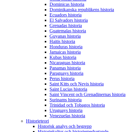
Dominicas historia
Dominikanska republikens historia
Ecuadors historia
El Salvadors historia
Grenadas historia
Guatemalas historia
Guyanas historia
Haitis historia
Honduras historia
Jamaicas historia
Kubas historia
Nicaraguas historia
Panamas historia
Paraguays historia
Perus historia
Saint Kitts och Nevis historia
Saint Lucias historia
Saint Vincent och Grenadinernas historia
Surinams historia
Trinidad och Tobagos historia
Uruguays historia
Venezuelas historia
Historieteori
Historisk analys och begrepp
Historiekultur och historiemedvetande