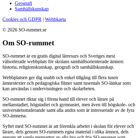
Geografi
Samhällskunskap
Cookies och GDPR
|
Webbkarta
© 2026 SO-rummet.se
Om SO-rummet
SO-rummet är en gratis digital lärresurs och Sveriges mest
välsorterade webbplats för skolans samhällsorienterade ämnen:
historia, religionskunskap, geografi och samhällskunskap.
Webbplatsen ger dig snabb och enkel tillgång till flera tusen
ämnestexter och pedagogiska filmer samt tusentals SO-länkar som
kan användas i undervisningen och skolarbeten.
SO-rummet riktar sig i första hand till elever och lärare på
mellanstadiet, högstadiet och gymnasiet, men även till högskole- och
universitetsstuderande samt alla andra som är intresserade av de fyra
SO-ämnena.
Syftet med SO-rummet är att förenkla arbetet i skolan för elever och
lärare, dels genom SO-rummets egna material i olika ämnen, dels
genom att samla merparten av alla bra och fria SO-resurser som