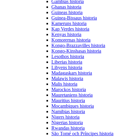
Gambias historia
Ghanas historia
Guineas historia
Guinea-Bissaus historia
Kameruns historia
Kap Verdes historia
Kenyas historia
Komorernas historia
Kongo-Brazzavilles historia
Kongo-Kinshasas historia
Lesothos historia
Liberias historia
Libyens historia
Madagaskars historia
Malawis historia
Malis historia
Marockos historia
Mauretaniens historia
Mauritius historia
Moçambiques historia
Namibias historia
Nigers historia
Nigerias historia
Rwandas historia
São Tomé och Príncipes historia