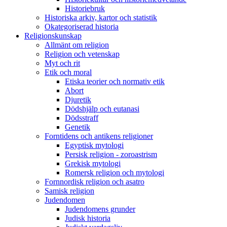
Historiebruk
Historiska arkiv, kartor och statistik
Okategoriserad historia
Religionskunskap
Allmänt om religion
Religion och vetenskap
Myt och rit
Etik och moral
Etiska teorier och normativ etik
Abort
Djuretik
Dödshjälp och eutanasi
Dödsstraff
Genetik
Forntidens och antikens religioner
Egyptisk mytologi
Persisk religion - zoroastrism
Grekisk mytologi
Romersk religion och mytologi
Fornnordisk religion och asatro
Samisk religion
Judendomen
Judendomens grunder
Judisk historia