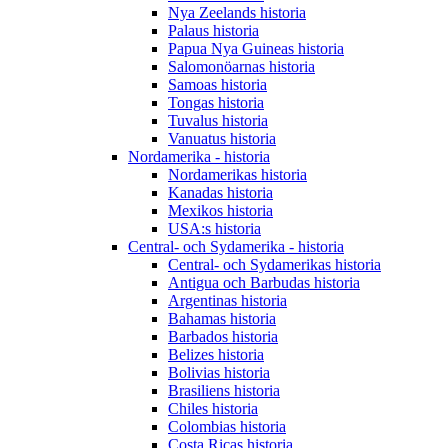
Nya Zeelands historia
Palaus historia
Papua Nya Guineas historia
Salomonöarnas historia
Samoas historia
Tongas historia
Tuvalus historia
Vanuatus historia
Nordamerika - historia
Nordamerikas historia
Kanadas historia
Mexikos historia
USA:s historia
Central- och Sydamerika - historia
Central- och Sydamerikas historia
Antigua och Barbudas historia
Argentinas historia
Bahamas historia
Barbados historia
Belizes historia
Bolivias historia
Brasiliens historia
Chiles historia
Colombias historia
Costa Ricas historia