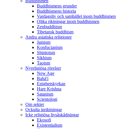
Buddhismen
Buddhismens grunder
Buddhismens historia
Vardagsliv och samhället inom buddhismen
Olika riktningar inom buddhismen
Zenbuddhism
Tibetansk buddhism
Andra asiatiska religioner
Jainism
Konfucianism
Shintoism
Sikhism
Taoism
Nyreligiösa rörelser
New Age
Bahá'í
Enighetskyrkan
Hare Krishna
Satanism
Scientologi
Om sekter
Ockulta inriktningar
Icke religiösa livsåskådningar
Ekosofi
Existentialism