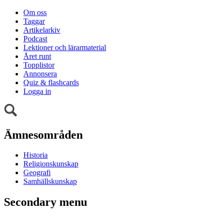
Om oss
Taggar
Artikelarkiv
Podcast
Lektioner och lärarmaterial
Året runt
Topplistor
Annonsera
Quiz & flashcards
Logga in
Ämnesområden
Historia
Religionskunskap
Geografi
Samhällskunskap
Secondary menu