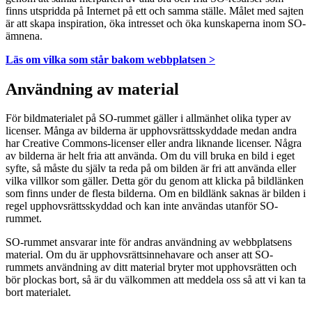
finns utspridda på Internet på ett och samma ställe. Målet med sajten
är att skapa inspiration, öka intresset och öka kunskaperna inom SO-
ämnena.
Läs om vilka som står bakom webbplatsen >
Användning av material
För bildmaterialet på SO-rummet gäller i allmänhet olika typer av
licenser. Många av bilderna är upphovsrättsskyddade medan andra
har Creative Commons-licenser eller andra liknande licenser. Några
av bilderna är helt fria att använda. Om du vill bruka en bild i eget
syfte, så måste du själv ta reda på om bilden är fri att använda eller
vilka villkor som gäller. Detta gör du genom att klicka på bildlänken
som finns under de flesta bilderna. Om en bildlänk saknas är bilden i
regel upphovsrättsskyddad och kan inte användas utanför SO-
rummet.
SO-rummet ansvarar inte för andras användning av webbplatsens
material. Om du är upphovsrättsinnehavare och anser att SO-
rummets användning av ditt material bryter mot upphovsrätten och
bör plockas bort, så är du välkommen att meddela oss så att vi kan ta
bort materialet.