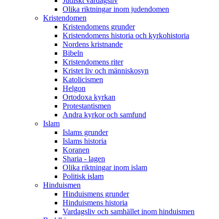
Judiskt vardagsliv
Olika riktningar inom judendomen
Kristendomen
Kristendomens grunder
Kristendomens historia och kyrkohistoria
Nordens kristnande
Bibeln
Kristendomens riter
Kristet liv och människosyn
Katolicismen
Helgon
Ortodoxa kyrkan
Protestantismen
Andra kyrkor och samfund
Islam
Islams grunder
Islams historia
Koranen
Sharia - lagen
Olika riktningar inom islam
Politisk islam
Hinduismen
Hinduismens grunder
Hinduismens historia
Vardagsliv och samhället inom hinduismen