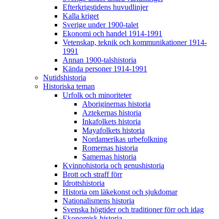
Efterkrigstidens huvudlinjer
Kalla kriget
Sverige under 1900-talet
Ekonomi och handel 1914-1991
Vetenskap, teknik och kommunikationer 1914-
1991
Annan 1900-talshistoria
Kända personer 1914-1991
Nutidshistoria
Historiska teman
Urfolk och minoriteter
Aboriginernas historia
Aztekernas historia
Inkafolkets historia
Mayafolkets historia
Nordamerikas urbefolkning
Romernas historia
Samernas historia
Kvinnohistoria och genushistoria
Brott och straff förr
Idrottshistoria
Historia om läkekonst och sjukdomar
Nationalismens historia
Svenska högtider och traditioner förr och idag
Ekonomisk historia