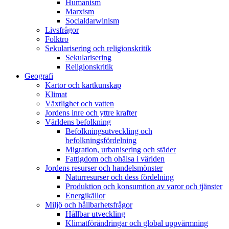
Humanism
Marxism
Socialdarwinism
Livsfrågor
Folktro
Sekularisering och religionskritik
Sekularisering
Religionskritik
Geografi
Kartor och kartkunskap
Klimat
Växtlighet och vatten
Jordens inre och yttre krafter
Världens befolkning
Befolkningsutveckling och
befolkningsfördelning
Migration, urbanisering och städer
Fattigdom och ohälsa i världen
Jordens resurser och handelsmönster
Naturresurser och dess fördelning
Produktion och konsumtion av varor och tjänster
Energikällor
Miljö och hållbarhetsfrågor
Hållbar utveckling
Klimatförändringar och global uppvärmning