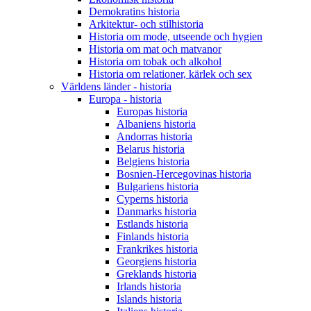
Demokratins historia
Arkitektur- och stilhistoria
Historia om mode, utseende och hygien
Historia om mat och matvanor
Historia om tobak och alkohol
Historia om relationer, kärlek och sex
Världens länder - historia
Europa - historia
Europas historia
Albaniens historia
Andorras historia
Belarus historia
Belgiens historia
Bosnien-Hercegovinas historia
Bulgariens historia
Cyperns historia
Danmarks historia
Estlands historia
Finlands historia
Frankrikes historia
Georgiens historia
Greklands historia
Irlands historia
Islands historia