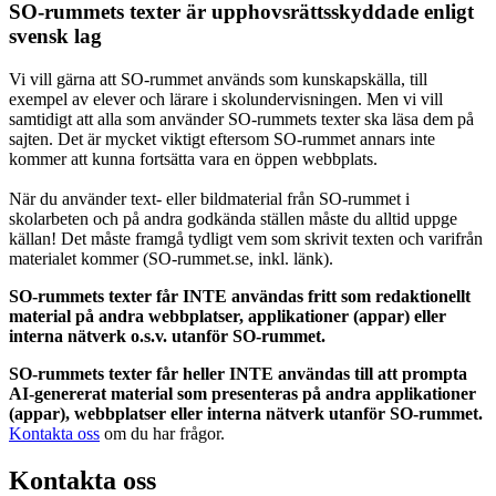
SO-rummets texter är upphovsrättsskyddade enligt
svensk lag
Vi vill gärna att SO-rummet används som kunskapskälla, till
exempel av elever och lärare i skolundervisningen. Men vi vill
samtidigt att alla som använder SO-rummets texter ska läsa dem på
sajten. Det är mycket viktigt eftersom SO-rummet annars inte
kommer att kunna fortsätta vara en öppen webbplats.
När du använder text- eller bildmaterial från SO-rummet i
skolarbeten och på andra godkända ställen måste du alltid uppge
källan! Det måste framgå tydligt vem som skrivit texten och varifrån
materialet kommer (SO-rummet.se, inkl. länk).
SO-rummets texter får INTE användas fritt som redaktionellt
material på andra webbplatser, applikationer (appar) eller
interna nätverk o.s.v. utanför SO-rummet.
SO-rummets texter får heller INTE användas till att prompta
AI-genererat material som presenteras på andra applikationer
(appar), webbplatser eller interna nätverk utanför SO-rummet.
Kontakta oss
om du har frågor.
Kontakta oss