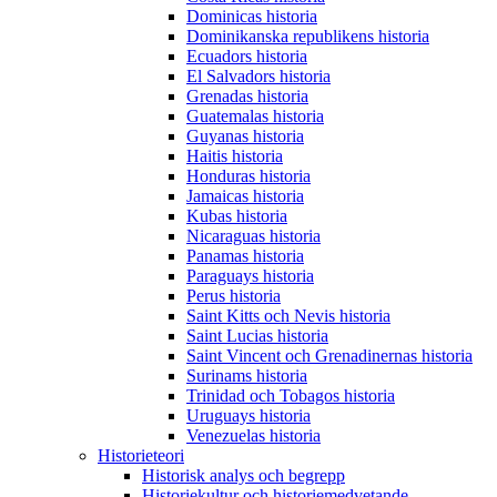
Dominicas historia
Dominikanska republikens historia
Ecuadors historia
El Salvadors historia
Grenadas historia
Guatemalas historia
Guyanas historia
Haitis historia
Honduras historia
Jamaicas historia
Kubas historia
Nicaraguas historia
Panamas historia
Paraguays historia
Perus historia
Saint Kitts och Nevis historia
Saint Lucias historia
Saint Vincent och Grenadinernas historia
Surinams historia
Trinidad och Tobagos historia
Uruguays historia
Venezuelas historia
Historieteori
Historisk analys och begrepp
Historiekultur och historiemedvetande