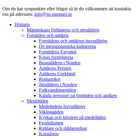
Om du har synpunkter eller frågor så är du välkommen att kontakta
oss på adressen:
info@so-rummet.se
Historia
Människans förhistoria och stenåldern
Forntiden och antiken
Forntidens och antikens huvudlinjer
De mesopotamiska kulturerna
Forntidens Egypten
Kinas fornhistoria
Bronsåldern i Norden
Antikens Persien
Antikens Grekland
Romarriket
Järnåldern i Norden
Folkvandringstiden
Kända personer på forntiden och antiken
Medeltiden
Medeltidens huvudlinjer
Vikingatiden
Kyrkan och klostren på medeltiden
Feodalismen
Riddare och riddarordnar
Korstågen