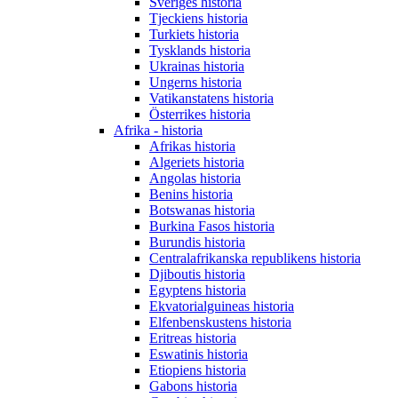
Sveriges historia
Tjeckiens historia
Turkiets historia
Tysklands historia
Ukrainas historia
Ungerns historia
Vatikanstatens historia
Österrikes historia
Afrika - historia
Afrikas historia
Algeriets historia
Angolas historia
Benins historia
Botswanas historia
Burkina Fasos historia
Burundis historia
Centralafrikanska republikens historia
Djiboutis historia
Egyptens historia
Ekvatorialguineas historia
Elfenbenskustens historia
Eritreas historia
Eswatinis historia
Etiopiens historia
Gabons historia