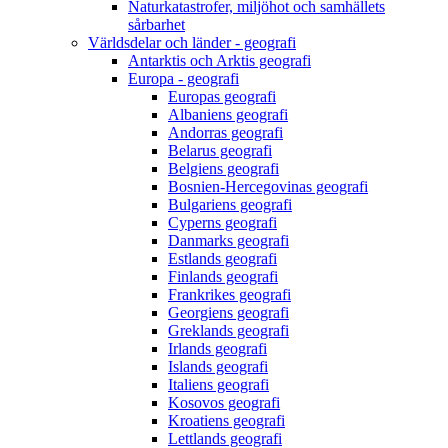
Naturkatastrofer, miljöhot och samhällets
sårbarhet
Världsdelar och länder - geografi
Antarktis och Arktis geografi
Europa - geografi
Europas geografi
Albaniens geografi
Andorras geografi
Belarus geografi
Belgiens geografi
Bosnien-Hercegovinas geografi
Bulgariens geografi
Cyperns geografi
Danmarks geografi
Estlands geografi
Finlands geografi
Frankrikes geografi
Georgiens geografi
Greklands geografi
Irlands geografi
Islands geografi
Italiens geografi
Kosovos geografi
Kroatiens geografi
Lettlands geografi