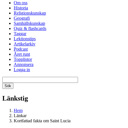
Om oss
Historia
Religionskunskap
Geografi
Samhällskunskap
Quiz & flashcards
Taggar
Lektionstips
Artikelarkiv
Podcast
Året runt
Topplistor
Annonsera
Logga in
Länkstig
Hem
Länkar
Kortfattad fakta om Saint Lucia