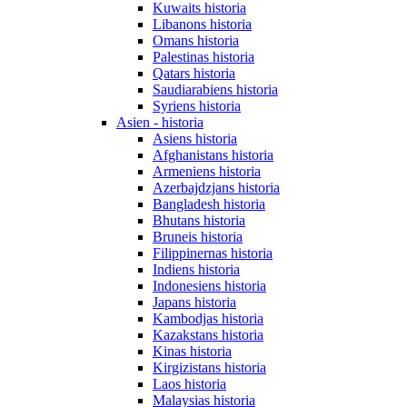
Kuwaits historia
Libanons historia
Omans historia
Palestinas historia
Qatars historia
Saudiarabiens historia
Syriens historia
Asien - historia
Asiens historia
Afghanistans historia
Armeniens historia
Azerbajdzjans historia
Bangladesh historia
Bhutans historia
Bruneis historia
Filippinernas historia
Indiens historia
Indonesiens historia
Japans historia
Kambodjas historia
Kazakstans historia
Kinas historia
Kirgizistans historia
Laos historia
Malaysias historia