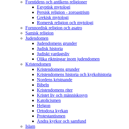
Forntidens och antikens religioner
Egyptisk mytologi
Persisk religion - zoroastrism
Grekisk mytologi
Romersk religion och mytologi
Fornnordisk religion och asatro
Samisk religion
Judendomen
Judendomens grunder
Judisk historia
Judiskt vardagsliv
Olika riktningar inom judendomen
Kristendomen
Kristendomens grunder
Kristendomens historia och kyrkohistoria
Nordens kristnande
Bibeln
Kristendomens riter
Kristet liv och människosyn
Katolicismen
Helgon
Ortodoxa kyrkan
Protestantismen
Andra kyrkor och samfund
Islam