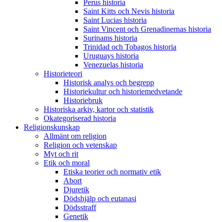
Perus historia
Saint Kitts och Nevis historia
Saint Lucias historia
Saint Vincent och Grenadinernas historia
Surinams historia
Trinidad och Tobagos historia
Uruguays historia
Venezuelas historia
Historieteori
Historisk analys och begrepp
Historiekultur och historiemedvetande
Historiebruk
Historiska arkiv, kartor och statistik
Okategoriserad historia
Religionskunskap
Allmänt om religion
Religion och vetenskap
Myt och rit
Etik och moral
Etiska teorier och normativ etik
Abort
Djuretik
Dödshjälp och eutanasi
Dödsstraff
Genetik