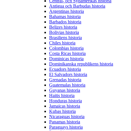
Central- och Sydamerikas historia
Antigua och Barbudas historia
Argentinas historia
Bahamas historia
Barbados historia
Belizes historia
Bolivias historia
Brasiliens historia
Chiles historia
Colombias historia
Costa Ricas historia
Dominicas historia
Dominikanska republikens historia
Ecuadors historia
El Salvadors historia
Grenadas historia
Guatemalas historia
Guyanas historia
Haitis historia
Honduras historia
Jamaicas historia
Kubas historia
Nicaraguas historia
Panamas historia
Paraguays historia