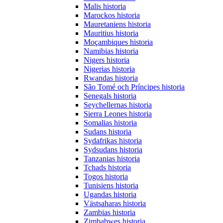
Malis historia
Marockos historia
Mauretaniens historia
Mauritius historia
Moçambiques historia
Namibias historia
Nigers historia
Nigerias historia
Rwandas historia
São Tomé och Príncipes historia
Senegals historia
Seychellernas historia
Sierra Leones historia
Somalias historia
Sudans historia
Sydafrikas historia
Sydsudans historia
Tanzanias historia
Tchads historia
Togos historia
Tunisiens historia
Ugandas historia
Västsaharas historia
Zambias historia
Zimbabwes historia