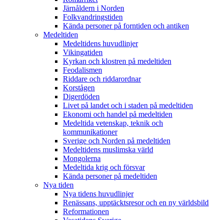
Järnåldern i Norden
Folkvandringstiden
Kända personer på forntiden och antiken
Medeltiden
Medeltidens huvudlinjer
Vikingatiden
Kyrkan och klostren på medeltiden
Feodalismen
Riddare och riddarordnar
Korstågen
Digerdöden
Livet på landet och i staden på medeltiden
Ekonomi och handel på medeltiden
Medeltida vetenskap, teknik och
kommunikationer
Sverige och Norden på medeltiden
Medeltidens muslimska värld
Mongolerna
Medeltida krig och försvar
Kända personer på medeltiden
Nya tiden
Nya tidens huvudlinjer
Renässans, upptäcktsresor och en ny världsbild
Reformationen