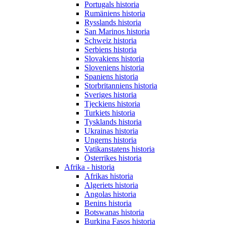
Portugals historia
Rumäniens historia
Rysslands historia
San Marinos historia
Schweiz historia
Serbiens historia
Slovakiens historia
Sloveniens historia
Spaniens historia
Storbritanniens historia
Sveriges historia
Tjeckiens historia
Turkiets historia
Tysklands historia
Ukrainas historia
Ungerns historia
Vatikanstatens historia
Österrikes historia
Afrika - historia
Afrikas historia
Algeriets historia
Angolas historia
Benins historia
Botswanas historia
Burkina Fasos historia