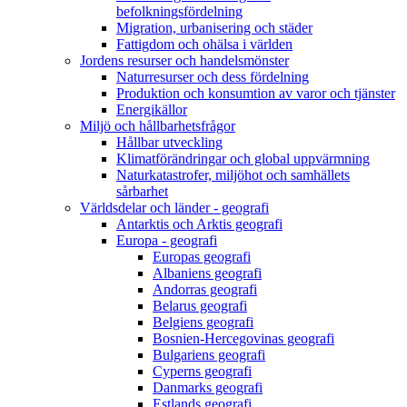
befolkningsfördelning
Migration, urbanisering och städer
Fattigdom och ohälsa i världen
Jordens resurser och handelsmönster
Naturresurser och dess fördelning
Produktion och konsumtion av varor och tjänster
Energikällor
Miljö och hållbarhetsfrågor
Hållbar utveckling
Klimatförändringar och global uppvärmning
Naturkatastrofer, miljöhot och samhällets
sårbarhet
Världsdelar och länder - geografi
Antarktis och Arktis geografi
Europa - geografi
Europas geografi
Albaniens geografi
Andorras geografi
Belarus geografi
Belgiens geografi
Bosnien-Hercegovinas geografi
Bulgariens geografi
Cyperns geografi
Danmarks geografi
Estlands geografi