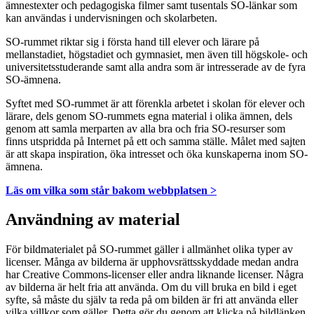
ämnestexter och pedagogiska filmer samt tusentals SO-länkar som
kan användas i undervisningen och skolarbeten.
SO-rummet riktar sig i första hand till elever och lärare på
mellanstadiet, högstadiet och gymnasiet, men även till högskole- och
universitetsstuderande samt alla andra som är intresserade av de fyra
SO-ämnena.
Syftet med SO-rummet är att förenkla arbetet i skolan för elever och
lärare, dels genom SO-rummets egna material i olika ämnen, dels
genom att samla merparten av alla bra och fria SO-resurser som
finns utspridda på Internet på ett och samma ställe. Målet med sajten
är att skapa inspiration, öka intresset och öka kunskaperna inom SO-
ämnena.
Läs om vilka som står bakom webbplatsen >
Användning av material
För bildmaterialet på SO-rummet gäller i allmänhet olika typer av
licenser. Många av bilderna är upphovsrättsskyddade medan andra
har Creative Commons-licenser eller andra liknande licenser. Några
av bilderna är helt fria att använda. Om du vill bruka en bild i eget
syfte, så måste du själv ta reda på om bilden är fri att använda eller
vilka villkor som gäller. Detta gör du genom att klicka på bildlänken