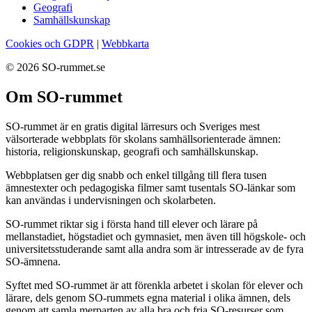
Geografi
Samhällskunskap
Cookies och GDPR
|
Webbkarta
© 2026 SO-rummet.se
Om SO-rummet
SO-rummet är en gratis digital lärresurs och Sveriges mest
välsorterade webbplats för skolans samhällsorienterade ämnen:
historia, religionskunskap, geografi och samhällskunskap.
Webbplatsen ger dig snabb och enkel tillgång till flera tusen
ämnestexter och pedagogiska filmer samt tusentals SO-länkar som
kan användas i undervisningen och skolarbeten.
SO-rummet riktar sig i första hand till elever och lärare på
mellanstadiet, högstadiet och gymnasiet, men även till högskole- och
universitetsstuderande samt alla andra som är intresserade av de fyra
SO-ämnena.
Syftet med SO-rummet är att förenkla arbetet i skolan för elever och
lärare, dels genom SO-rummets egna material i olika ämnen, dels
genom att samla merparten av alla bra och fria SO-resurser som