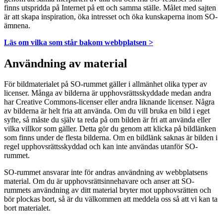
finns utspridda på Internet på ett och samma ställe. Målet med sajten
är att skapa inspiration, öka intresset och öka kunskaperna inom SO-
ämnena.
Läs om vilka som står bakom webbplatsen >
Användning av material
För bildmaterialet på SO-rummet gäller i allmänhet olika typer av
licenser. Många av bilderna är upphovsrättsskyddade medan andra
har Creative Commons-licenser eller andra liknande licenser. Några
av bilderna är helt fria att använda. Om du vill bruka en bild i eget
syfte, så måste du själv ta reda på om bilden är fri att använda eller
vilka villkor som gäller. Detta gör du genom att klicka på bildlänken
som finns under de flesta bilderna. Om en bildlänk saknas är bilden i
regel upphovsrättsskyddad och kan inte användas utanför SO-
rummet.
SO-rummet ansvarar inte för andras användning av webbplatsens
material. Om du är upphovsrättsinnehavare och anser att SO-
rummets användning av ditt material bryter mot upphovsrätten och
bör plockas bort, så är du välkommen att meddela oss så att vi kan ta
bort materialet.