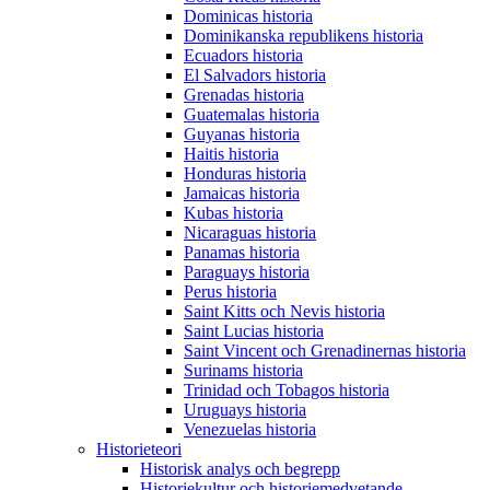
Dominicas historia
Dominikanska republikens historia
Ecuadors historia
El Salvadors historia
Grenadas historia
Guatemalas historia
Guyanas historia
Haitis historia
Honduras historia
Jamaicas historia
Kubas historia
Nicaraguas historia
Panamas historia
Paraguays historia
Perus historia
Saint Kitts och Nevis historia
Saint Lucias historia
Saint Vincent och Grenadinernas historia
Surinams historia
Trinidad och Tobagos historia
Uruguays historia
Venezuelas historia
Historieteori
Historisk analys och begrepp
Historiekultur och historiemedvetande