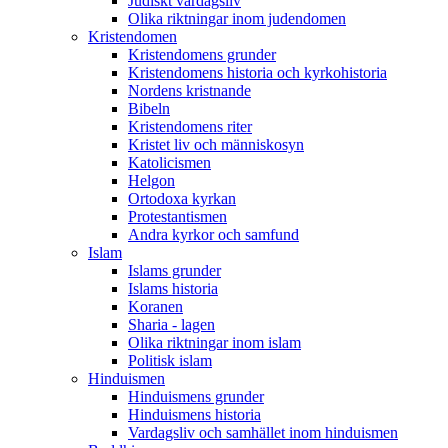
Judiskt vardagsliv
Olika riktningar inom judendomen
Kristendomen
Kristendomens grunder
Kristendomens historia och kyrkohistoria
Nordens kristnande
Bibeln
Kristendomens riter
Kristet liv och människosyn
Katolicismen
Helgon
Ortodoxa kyrkan
Protestantismen
Andra kyrkor och samfund
Islam
Islams grunder
Islams historia
Koranen
Sharia - lagen
Olika riktningar inom islam
Politisk islam
Hinduismen
Hinduismens grunder
Hinduismens historia
Vardagsliv och samhället inom hinduismen