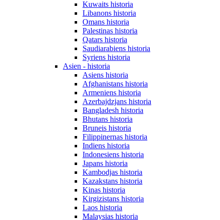
Kuwaits historia
Libanons historia
Omans historia
Palestinas historia
Qatars historia
Saudiarabiens historia
Syriens historia
Asien - historia
Asiens historia
Afghanistans historia
Armeniens historia
Azerbajdzjans historia
Bangladesh historia
Bhutans historia
Bruneis historia
Filippinernas historia
Indiens historia
Indonesiens historia
Japans historia
Kambodjas historia
Kazakstans historia
Kinas historia
Kirgizistans historia
Laos historia
Malaysias historia