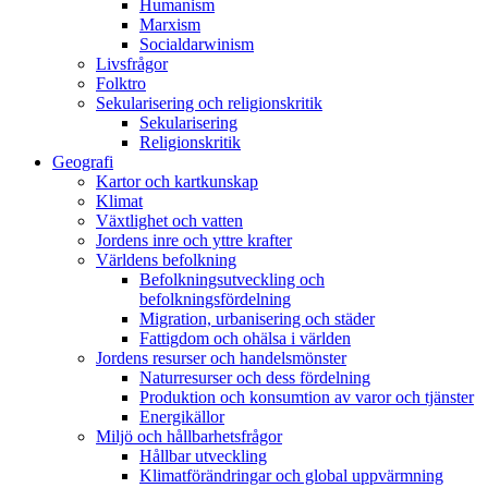
Humanism
Marxism
Socialdarwinism
Livsfrågor
Folktro
Sekularisering och religionskritik
Sekularisering
Religionskritik
Geografi
Kartor och kartkunskap
Klimat
Växtlighet och vatten
Jordens inre och yttre krafter
Världens befolkning
Befolkningsutveckling och
befolkningsfördelning
Migration, urbanisering och städer
Fattigdom och ohälsa i världen
Jordens resurser och handelsmönster
Naturresurser och dess fördelning
Produktion och konsumtion av varor och tjänster
Energikällor
Miljö och hållbarhetsfrågor
Hållbar utveckling
Klimatförändringar och global uppvärmning