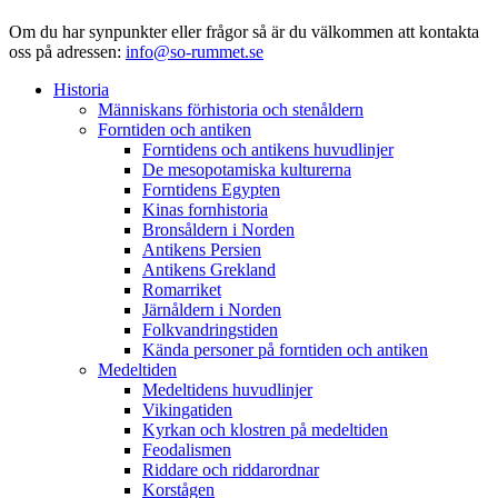
Om du har synpunkter eller frågor så är du välkommen att kontakta
oss på adressen:
info@so-rummet.se
Historia
Människans förhistoria och stenåldern
Forntiden och antiken
Forntidens och antikens huvudlinjer
De mesopotamiska kulturerna
Forntidens Egypten
Kinas fornhistoria
Bronsåldern i Norden
Antikens Persien
Antikens Grekland
Romarriket
Järnåldern i Norden
Folkvandringstiden
Kända personer på forntiden och antiken
Medeltiden
Medeltidens huvudlinjer
Vikingatiden
Kyrkan och klostren på medeltiden
Feodalismen
Riddare och riddarordnar
Korstågen