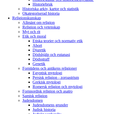
Historiebruk
Historiska arkiv, kartor och statistik
Okategoriserad historia
Religionskunskap
Allmänt om religion
Religion och vetenskap
Myt och rit
Etik och moral
Etiska teorier och normativ etik
Abort
Djuretik
Dödshjälp och eutanasi
Dödsstraff
Genetik
Forntidens och antikens religioner
Egyptisk mytologi
Persisk religion - zoroastrism
Grekisk mytologi
Romersk religion och mytologi
Fornnordisk religion och asatro
Samisk religion
Judendomen
Judendomens grunder
Judisk historia