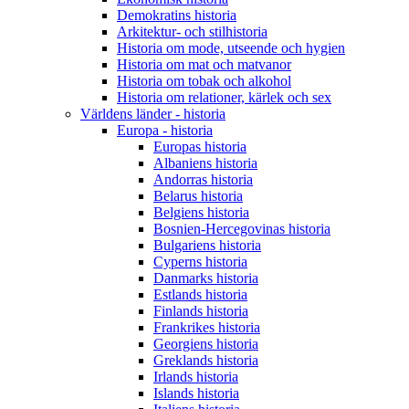
Demokratins historia
Arkitektur- och stilhistoria
Historia om mode, utseende och hygien
Historia om mat och matvanor
Historia om tobak och alkohol
Historia om relationer, kärlek och sex
Världens länder - historia
Europa - historia
Europas historia
Albaniens historia
Andorras historia
Belarus historia
Belgiens historia
Bosnien-Hercegovinas historia
Bulgariens historia
Cyperns historia
Danmarks historia
Estlands historia
Finlands historia
Frankrikes historia
Georgiens historia
Greklands historia
Irlands historia
Islands historia