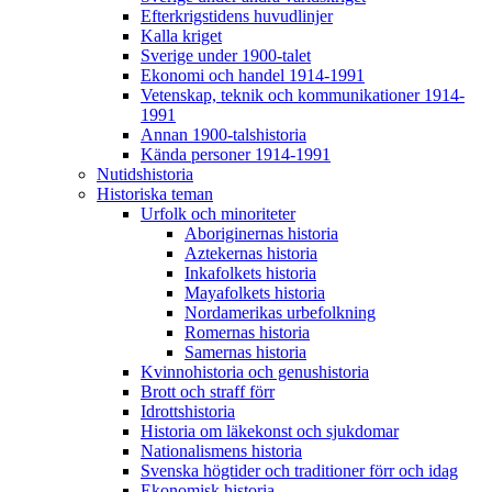
Efterkrigstidens huvudlinjer
Kalla kriget
Sverige under 1900-talet
Ekonomi och handel 1914-1991
Vetenskap, teknik och kommunikationer 1914-
1991
Annan 1900-talshistoria
Kända personer 1914-1991
Nutidshistoria
Historiska teman
Urfolk och minoriteter
Aboriginernas historia
Aztekernas historia
Inkafolkets historia
Mayafolkets historia
Nordamerikas urbefolkning
Romernas historia
Samernas historia
Kvinnohistoria och genushistoria
Brott och straff förr
Idrottshistoria
Historia om läkekonst och sjukdomar
Nationalismens historia
Svenska högtider och traditioner förr och idag
Ekonomisk historia