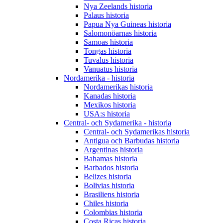
Nya Zeelands historia
Palaus historia
Papua Nya Guineas historia
Salomonöarnas historia
Samoas historia
Tongas historia
Tuvalus historia
Vanuatus historia
Nordamerika - historia
Nordamerikas historia
Kanadas historia
Mexikos historia
USA:s historia
Central- och Sydamerika - historia
Central- och Sydamerikas historia
Antigua och Barbudas historia
Argentinas historia
Bahamas historia
Barbados historia
Belizes historia
Bolivias historia
Brasiliens historia
Chiles historia
Colombias historia
Costa Ricas historia