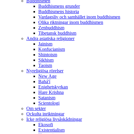
Buddhismen
Buddhismens grunder
Buddhismens historia
Vardagsliv och samhället inom buddhismen
Olika riktningar inom buddhismen
Zenbuddhism
Tibetansk buddhism
Andra asiatiska religioner
Jainism
Konfucianism
Shintoism
Sikhism
Taoism
Nyreligiösa rörelser
New Age
Bahá'í
Enighetskyrkan
Hare Krishna
Satanism
Scientologi
Om sekter
Ockulta inriktningar
Icke religiösa livsåskådningar
Ekosofi
Existentialism