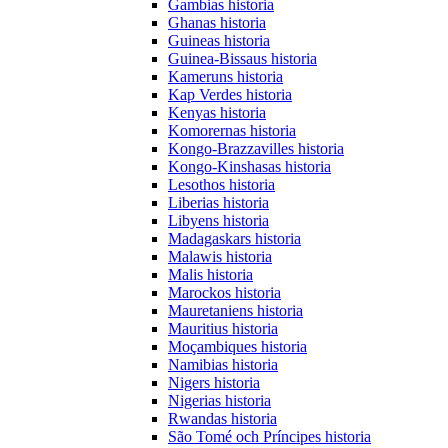
Gambias historia
Ghanas historia
Guineas historia
Guinea-Bissaus historia
Kameruns historia
Kap Verdes historia
Kenyas historia
Komorernas historia
Kongo-Brazzavilles historia
Kongo-Kinshasas historia
Lesothos historia
Liberias historia
Libyens historia
Madagaskars historia
Malawis historia
Malis historia
Marockos historia
Mauretaniens historia
Mauritius historia
Moçambiques historia
Namibias historia
Nigers historia
Nigerias historia
Rwandas historia
São Tomé och Príncipes historia