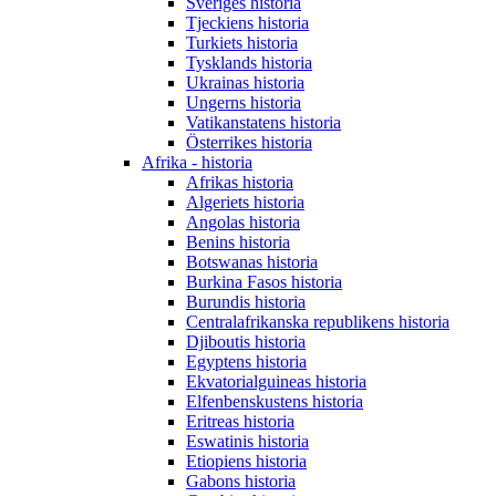
Sveriges historia
Tjeckiens historia
Turkiets historia
Tysklands historia
Ukrainas historia
Ungerns historia
Vatikanstatens historia
Österrikes historia
Afrika - historia
Afrikas historia
Algeriets historia
Angolas historia
Benins historia
Botswanas historia
Burkina Fasos historia
Burundis historia
Centralafrikanska republikens historia
Djiboutis historia
Egyptens historia
Ekvatorialguineas historia
Elfenbenskustens historia
Eritreas historia
Eswatinis historia
Etiopiens historia
Gabons historia