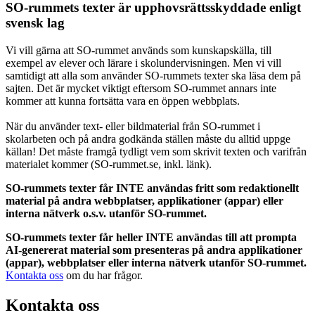
SO-rummets texter är upphovsrättsskyddade enligt
svensk lag
Vi vill gärna att SO-rummet används som kunskapskälla, till
exempel av elever och lärare i skolundervisningen. Men vi vill
samtidigt att alla som använder SO-rummets texter ska läsa dem på
sajten. Det är mycket viktigt eftersom SO-rummet annars inte
kommer att kunna fortsätta vara en öppen webbplats.
När du använder text- eller bildmaterial från SO-rummet i
skolarbeten och på andra godkända ställen måste du alltid uppge
källan! Det måste framgå tydligt vem som skrivit texten och varifrån
materialet kommer (SO-rummet.se, inkl. länk).
SO-rummets texter får INTE användas fritt som redaktionellt
material på andra webbplatser, applikationer (appar) eller
interna nätverk o.s.v. utanför SO-rummet.
SO-rummets texter får heller INTE användas till att prompta
AI-genererat material som presenteras på andra applikationer
(appar), webbplatser eller interna nätverk utanför SO-rummet.
Kontakta oss
om du har frågor.
Kontakta oss