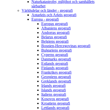
Naturkatastrofer, miljöhot och samhällets
sårbarhet
Världsdelar och länder - geografi
Antarktis och Arktis geografi
Europa - geografi
Europas geografi
Albaniens geografi
Andorras geografi
Belarus geografi
Belgiens geografi
Bosnien-Hercegovinas geografi
Bulgariens geografi
Cyperns geografi
Danmarks geografi
Estlands geografi
Finlands geografi
Frankrikes geografi
Georgiens geografi
Greklands geografi
Irlands geografi
Islands geografi
Italiens geografi
Kosovos geografi
Kroatiens geografi
Lettlands geografi