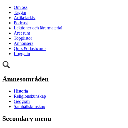
Om oss
Taggar
Artikelarkiv
Podcast
Lektioner och lärarmaterial
Året runt
Topplistor
Annonsera
Quiz & flashcards
Logga in
Ämnesområden
Historia
Religionskunskap
Geografi
Samhällskunskap
Secondary menu