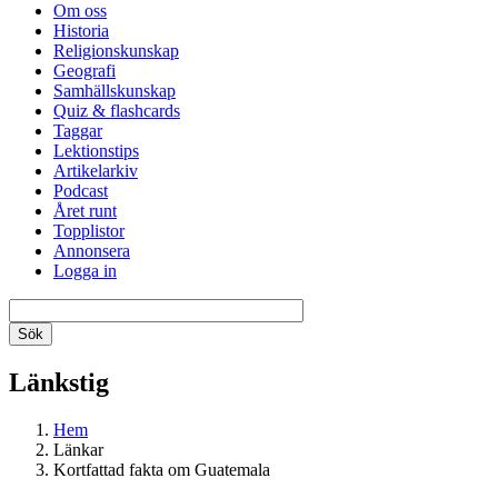
Om oss
Historia
Religionskunskap
Geografi
Samhällskunskap
Quiz & flashcards
Taggar
Lektionstips
Artikelarkiv
Podcast
Året runt
Topplistor
Annonsera
Logga in
Länkstig
Hem
Länkar
Kortfattad fakta om Guatemala