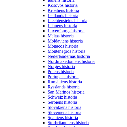
Italiens historia
Kosovos historia
Kroatiens historia
Lettlands historia
Liechtensteins historia
Litauens historia
Luxemburgs historia
Maltas historia
Moldaviens historia
Monacos historia
Montenegros historia
Nederländernas historia
Nordmakedoniens historia
Norges historia
Polens historia
Portugals historia
Rumäniens historia
Rysslands historia
San Marinos historia
Schweiz historia
Serbiens historia
Slovakiens historia
Sloveniens historia
Spaniens historia
Storbritanniens historia