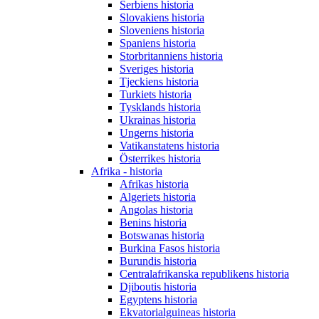
Serbiens historia
Slovakiens historia
Sloveniens historia
Spaniens historia
Storbritanniens historia
Sveriges historia
Tjeckiens historia
Turkiets historia
Tysklands historia
Ukrainas historia
Ungerns historia
Vatikanstatens historia
Österrikes historia
Afrika - historia
Afrikas historia
Algeriets historia
Angolas historia
Benins historia
Botswanas historia
Burkina Fasos historia
Burundis historia
Centralafrikanska republikens historia
Djiboutis historia
Egyptens historia
Ekvatorialguineas historia