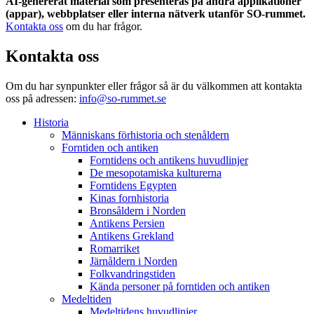
AI-genererat material som presenteras på andra applikationer
(appar), webbplatser eller interna nätverk utanför SO-rummet.
Kontakta oss
om du har frågor.
Kontakta oss
Om du har synpunkter eller frågor så är du välkommen att kontakta
oss på adressen:
info@so-rummet.se
Historia
Människans förhistoria och stenåldern
Forntiden och antiken
Forntidens och antikens huvudlinjer
De mesopotamiska kulturerna
Forntidens Egypten
Kinas fornhistoria
Bronsåldern i Norden
Antikens Persien
Antikens Grekland
Romarriket
Järnåldern i Norden
Folkvandringstiden
Kända personer på forntiden och antiken
Medeltiden
Medeltidens huvudlinjer