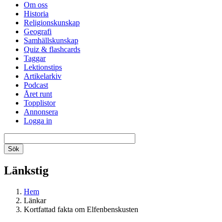
Om oss
Historia
Religionskunskap
Geografi
Samhällskunskap
Quiz & flashcards
Taggar
Lektionstips
Artikelarkiv
Podcast
Året runt
Topplistor
Annonsera
Logga in
Länkstig
Hem
Länkar
Kortfattad fakta om Elfenbenskusten