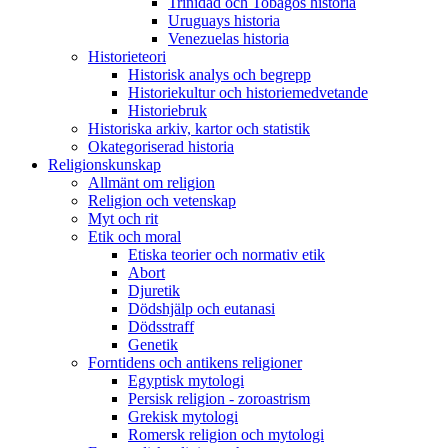
Trinidad och Tobagos historia
Uruguays historia
Venezuelas historia
Historieteori
Historisk analys och begrepp
Historiekultur och historiemedvetande
Historiebruk
Historiska arkiv, kartor och statistik
Okategoriserad historia
Religionskunskap
Allmänt om religion
Religion och vetenskap
Myt och rit
Etik och moral
Etiska teorier och normativ etik
Abort
Djuretik
Dödshjälp och eutanasi
Dödsstraff
Genetik
Forntidens och antikens religioner
Egyptisk mytologi
Persisk religion - zoroastrism
Grekisk mytologi
Romersk religion och mytologi