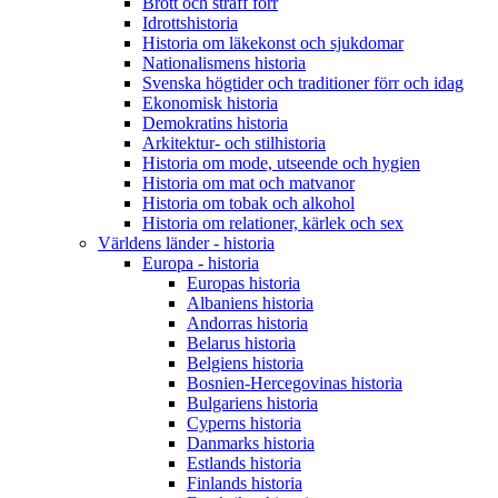
Brott och straff förr
Idrottshistoria
Historia om läkekonst och sjukdomar
Nationalismens historia
Svenska högtider och traditioner förr och idag
Ekonomisk historia
Demokratins historia
Arkitektur- och stilhistoria
Historia om mode, utseende och hygien
Historia om mat och matvanor
Historia om tobak och alkohol
Historia om relationer, kärlek och sex
Världens länder - historia
Europa - historia
Europas historia
Albaniens historia
Andorras historia
Belarus historia
Belgiens historia
Bosnien-Hercegovinas historia
Bulgariens historia
Cyperns historia
Danmarks historia
Estlands historia
Finlands historia