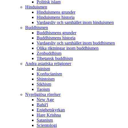
Politisk islam
Hinduismen
Hinduismens grunder
Hinduismens historia
Vardagsliv och samhället inom hinduismen
Buddhismen
Buddhismens grunder
Buddhismens historia
Vardagsliv och samhället inom buddhismen
Olika riktningar inom buddhismen
Zenbuddhism
Tibetansk buddhism
Andra asiatiska religioner
Jainism
Konfucianism
Shintoism
Sikhism
Taoism
Nyreligiösa rörelser
New Age
Bahá'í
Enighetskyrkan
Hare Krishna
Satanism
Scientologi