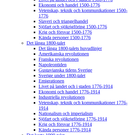
Ekonomi och handel 1500-1776
Vetenskap, teknik och kommunikationer 1500-
1776
Slaveri och triangelhandel
Sjöfart och sjökrigföring 1500-1776
Krig och försvar 1500-1776
Kända personer 1500-1776
Det långa 1800-talet
Det långa 1800-talets huvudlinjer
Amerikanska revolutionen
Franska revolutionen
Napoleontiden
Gustavianska tidens Sverige
Sverige under 1800-talet
Emigrationen
Livet på landet och i staden 1776-1914
Ekonomi och handel 1776-1914
Industriella revolutionen
Vetenskap, teknik och kommunikationer 1776-
1914
Nationalism och imperialism
Sjöfart och sjökrigföring 1776-1914
Krig och försvar 1776-1914
Kända personer 1776-1914