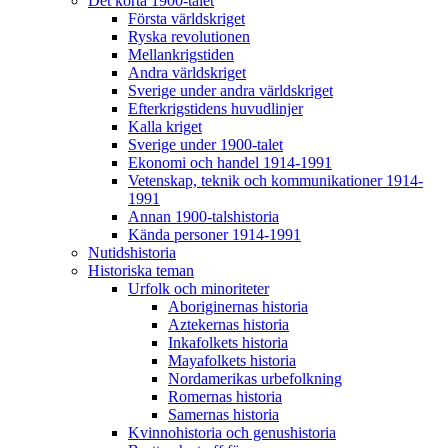
Det korta 1900-talet
Första världskriget
Ryska revolutionen
Mellankrigstiden
Andra världskriget
Sverige under andra världskriget
Efterkrigstidens huvudlinjer
Kalla kriget
Sverige under 1900-talet
Ekonomi och handel 1914-1991
Vetenskap, teknik och kommunikationer 1914-
1991
Annan 1900-talshistoria
Kända personer 1914-1991
Nutidshistoria
Historiska teman
Urfolk och minoriteter
Aboriginernas historia
Aztekernas historia
Inkafolkets historia
Mayafolkets historia
Nordamerikas urbefolkning
Romernas historia
Samernas historia
Kvinnohistoria och genushistoria