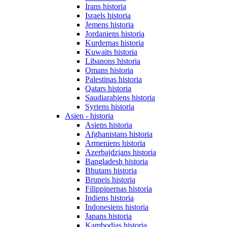
Irans historia
Israels historia
Jemens historia
Jordaniens historia
Kurdernas historia
Kuwaits historia
Libanons historia
Omans historia
Palestinas historia
Qatars historia
Saudiarabiens historia
Syriens historia
Asien - historia
Asiens historia
Afghanistans historia
Armeniens historia
Azerbajdzjans historia
Bangladesh historia
Bhutans historia
Bruneis historia
Filippinernas historia
Indiens historia
Indonesiens historia
Japans historia
Kambodjas historia