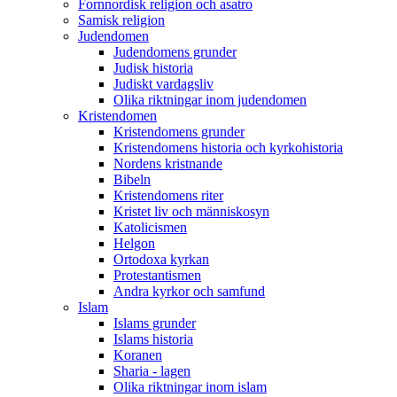
Fornnordisk religion och asatro
Samisk religion
Judendomen
Judendomens grunder
Judisk historia
Judiskt vardagsliv
Olika riktningar inom judendomen
Kristendomen
Kristendomens grunder
Kristendomens historia och kyrkohistoria
Nordens kristnande
Bibeln
Kristendomens riter
Kristet liv och människosyn
Katolicismen
Helgon
Ortodoxa kyrkan
Protestantismen
Andra kyrkor och samfund
Islam
Islams grunder
Islams historia
Koranen
Sharia - lagen
Olika riktningar inom islam