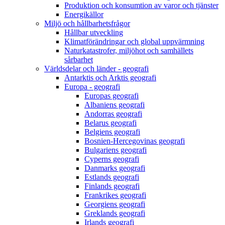
Produktion och konsumtion av varor och tjänster
Energikällor
Miljö och hållbarhetsfrågor
Hållbar utveckling
Klimatförändringar och global uppvärmning
Naturkatastrofer, miljöhot och samhällets
sårbarhet
Världsdelar och länder - geografi
Antarktis och Arktis geografi
Europa - geografi
Europas geografi
Albaniens geografi
Andorras geografi
Belarus geografi
Belgiens geografi
Bosnien-Hercegovinas geografi
Bulgariens geografi
Cyperns geografi
Danmarks geografi
Estlands geografi
Finlands geografi
Frankrikes geografi
Georgiens geografi
Greklands geografi
Irlands geografi