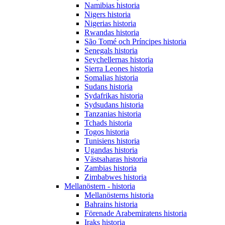
Namibias historia
Nigers historia
Nigerias historia
Rwandas historia
São Tomé och Príncipes historia
Senegals historia
Seychellernas historia
Sierra Leones historia
Somalias historia
Sudans historia
Sydafrikas historia
Sydsudans historia
Tanzanias historia
Tchads historia
Togos historia
Tunisiens historia
Ugandas historia
Västsaharas historia
Zambias historia
Zimbabwes historia
Mellanöstern - historia
Mellanösterns historia
Bahrains historia
Förenade Arabemiratens historia
Iraks historia