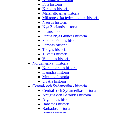
Fijis historia
Kiribatis historia
Marshallöarnas historia
Mikronesiska federationens historia
Naurus historia
Nya Zeelands historia
Palaus historia
Papua Nya Guineas historia
Salomonöarnas historia
Samoas historia
Tongas historia
Tuvalus historia
Vanuatus historia
Nordamerika - historia
Nordamerikas historia
Kanadas historia
Mexikos historia
USA:s historia
Central- och Sydamerika - historia
Central- och Sydamerikas historia
Antigua och Barbudas historia
Argentinas historia
Bahamas historia
Barbados historia