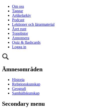
Om oss
Taggar
Artikelarkiv
Podcast
Lektioner och lärarmaterial
Året runt
Topplistor
Annonsera
Quiz & flashcards
Logga in
Ämnesområden
Historia
Religionskunskap
Geografi
Samhällskunskap
Secondary menu