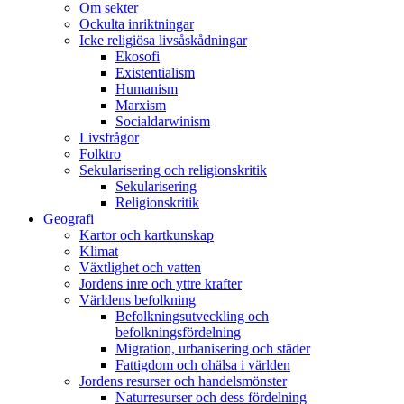
Om sekter
Ockulta inriktningar
Icke religiösa livsåskådningar
Ekosofi
Existentialism
Humanism
Marxism
Socialdarwinism
Livsfrågor
Folktro
Sekularisering och religionskritik
Sekularisering
Religionskritik
Geografi
Kartor och kartkunskap
Klimat
Växtlighet och vatten
Jordens inre och yttre krafter
Världens befolkning
Befolkningsutveckling och
befolkningsfördelning
Migration, urbanisering och städer
Fattigdom och ohälsa i världen
Jordens resurser och handelsmönster
Naturresurser och dess fördelning