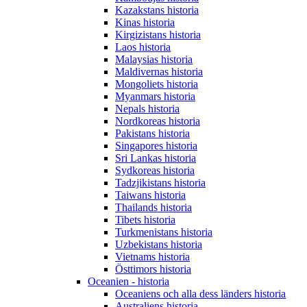
Kazakstans historia
Kinas historia
Kirgizistans historia
Laos historia
Malaysias historia
Maldivernas historia
Mongoliets historia
Myanmars historia
Nepals historia
Nordkoreas historia
Pakistans historia
Singapores historia
Sri Lankas historia
Sydkoreas historia
Tadzjikistans historia
Taiwans historia
Thailands historia
Tibets historia
Turkmenistans historia
Uzbekistans historia
Vietnams historia
Östtimors historia
Oceanien - historia
Oceaniens och alla dess länders historia
Australiens historia