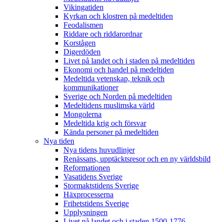
Vikingatiden
Kyrkan och klostren på medeltiden
Feodalismen
Riddare och riddarordnar
Korstågen
Digerdöden
Livet på landet och i staden på medeltiden
Ekonomi och handel på medeltiden
Medeltida vetenskap, teknik och
kommunikationer
Sverige och Norden på medeltiden
Medeltidens muslimska värld
Mongolerna
Medeltida krig och försvar
Kända personer på medeltiden
Nya tiden
Nya tidens huvudlinjer
Renässans, upptäcktsresor och en ny världsbild
Reformationen
Vasatidens Sverige
Stormaktstidens Sverige
Häxprocesserna
Frihetstidens Sverige
Upplysningen
Livet på landet och i staden 1500-1776