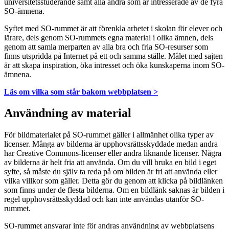
universitetsstuderande samt alla andra som är intresserade av de fyra
SO-ämnena.
Syftet med SO-rummet är att förenkla arbetet i skolan för elever och
lärare, dels genom SO-rummets egna material i olika ämnen, dels
genom att samla merparten av alla bra och fria SO-resurser som
finns utspridda på Internet på ett och samma ställe. Målet med sajten
är att skapa inspiration, öka intresset och öka kunskaperna inom SO-
ämnena.
Läs om vilka som står bakom webbplatsen >
Användning av material
För bildmaterialet på SO-rummet gäller i allmänhet olika typer av
licenser. Många av bilderna är upphovsrättsskyddade medan andra
har Creative Commons-licenser eller andra liknande licenser. Några
av bilderna är helt fria att använda. Om du vill bruka en bild i eget
syfte, så måste du själv ta reda på om bilden är fri att använda eller
vilka villkor som gäller. Detta gör du genom att klicka på bildlänken
som finns under de flesta bilderna. Om en bildlänk saknas är bilden i
regel upphovsrättsskyddad och kan inte användas utanför SO-
rummet.
SO-rummet ansvarar inte för andras användning av webbplatsens