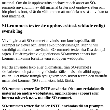
material. Om du är upphovsrättsinnehavare och anser att SO-
rummets användning av ditt material bryter mot upphovsrätten och
bör plockas bort, så är du välkommen att meddela oss så att vi kan ta
bort materialet.
SO-rummets texter är upphovsrättsskyddade enligt
svensk lag
Vi vill gärna att SO-rummet används som kunskapskälla, till
exempel av elever och lärare i skolundervisningen. Men vi vill
samtidigt att alla som använder SO-rummets texter ska läsa dem på
sajten. Det är mycket viktigt eftersom SO-rummet annars inte
kommer att kunna fortsätta vara en öppen webbplats.
När du använder text- eller bildmaterial från SO-rummet i
skolarbeten och på andra godkända ställen måste du alltid uppge
källan! Det måste framgå tydligt vem som skrivit texten och varifrån
materialet kommer (SO-rummet.se, inkl. länk).
SO-rummets texter får INTE användas fritt som redaktionellt
material på andra webbplatser, applikationer (appar) eller
interna nätverk o.s.v. utanför SO-rummet.
SO-rummets texter får heller INTE användas till att prompta