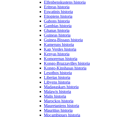
Elfenbenskustens historia
Eritreas historia
Eswatinis historia
Etiopiens historia
Gabons historia
Gambias historia
Ghanas historia
Guineas historia
Guinea-Bissaus historia
Kameruns historia
Kap Verdes historia
Kenyas historia
Komorernas historia
Kongo-Brazzavilles historia
Kongo-Kinshasas historia
Lesothos historia
Liberias historia
Libyens historia
Madagaskars historia
Malawis historia
Malis historia
Marockos historia
Mauretaniens historia
Mauritius historia
Moçambiques historia