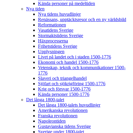
Kända personer på medeltiden
Nya tiden
Nya tidens huvudlinjer
Renässans, upptäcktsresor och en ny världsbild
Reformationen
Vasatidens Sverige
Stormaktstidens Sverige
Häxprocesserna
Frihetstidens Sverige
Upplysningen
Livet på landet och i staden 1500-1776
Ekonomi och handel 1500-1776
Vetenskap, teknik och kommunikationer 1500-
1776
Slaveri och triangelhandel
Sjöfart och sjökrigföring 1500-1776
Krig och försvar 1500-1776
Kända personer 1500-1776
Det långa 1800-talet
Det långa 1800-talets huvudlinjer
Amerikanska revolutionen
Franska revolutionen
Napoleontiden
Gustavianska tidens Sverige
Sverige under 1800-talet