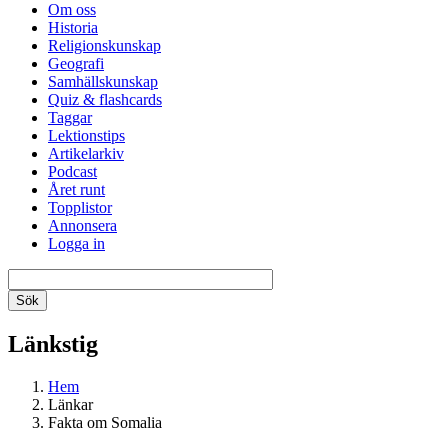
Om oss
Historia
Religionskunskap
Geografi
Samhällskunskap
Quiz & flashcards
Taggar
Lektionstips
Artikelarkiv
Podcast
Året runt
Topplistor
Annonsera
Logga in
Länkstig
Hem
Länkar
Fakta om Somalia