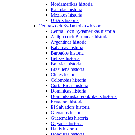
Nordamerikas historia
Kanadas historia
Mexikos historia
USA:s historia
Central- och Sydamerika - historia
Central- och Sydamerikas historia
Antigua och Barbudas historia
Argentinas historia
Bahamas historia
Barbados historia
Belizes historia
Bolivias historia
Brasiliens historia
Chiles historia
Colombias historia
Costa Ricas historia
Dominicas historia
Dominikanska republikens historia
Ecuadors historia
El Salvadors historia
Grenadas historia
Guatemalas historia
Guyanas historia
Haitis historia
Honduras historia