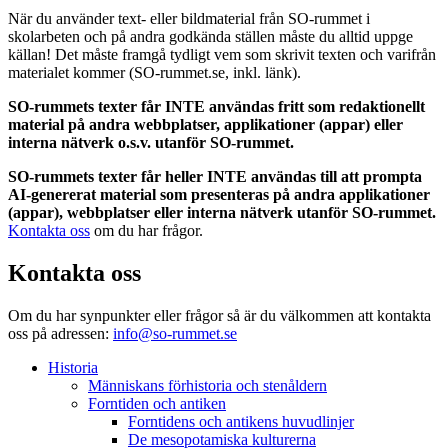
När du använder text- eller bildmaterial från SO-rummet i
skolarbeten och på andra godkända ställen måste du alltid uppge
källan! Det måste framgå tydligt vem som skrivit texten och varifrån
materialet kommer (SO-rummet.se, inkl. länk).
SO-rummets texter får INTE användas fritt som redaktionellt
material på andra webbplatser, applikationer (appar) eller
interna nätverk o.s.v. utanför SO-rummet.
SO-rummets texter får heller INTE användas till att prompta
AI-genererat material som presenteras på andra applikationer
(appar), webbplatser eller interna nätverk utanför SO-rummet.
Kontakta oss
om du har frågor.
Kontakta oss
Om du har synpunkter eller frågor så är du välkommen att kontakta
oss på adressen:
info@so-rummet.se
Historia
Människans förhistoria och stenåldern
Forntiden och antiken
Forntidens och antikens huvudlinjer
De mesopotamiska kulturerna