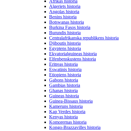
Afrikas historia
Algeriets historia
Angolas historia
Benins historia
Botswanas historia
Burkina Fasos historia
Burundis historia
Centralafrikanska republikens historia
Djiboutis historia
Egyptens historia
Ekvatorialguineas historia
Elfenbenskustens historia
Eritreas historia
Eswatinis historia
Etiopiens historia
Gabons historia
Gambias historia
Ghanas historia
Guineas historia
Guinea-Bissaus historia
Kameruns historia
Kap Verdes historia
Kenyas historia
Komorernas historia
Kongo-Brazzavilles historia