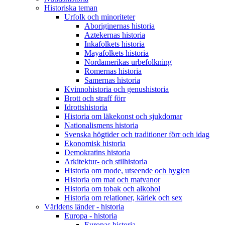
Historiska teman
Urfolk och minoriteter
Aboriginernas historia
Aztekernas historia
Inkafolkets historia
Mayafolkets historia
Nordamerikas urbefolkning
Romernas historia
Samernas historia
Kvinnohistoria och genushistoria
Brott och straff förr
Idrottshistoria
Historia om läkekonst och sjukdomar
Nationalismens historia
Svenska högtider och traditioner förr och idag
Ekonomisk historia
Demokratins historia
Arkitektur- och stilhistoria
Historia om mode, utseende och hygien
Historia om mat och matvanor
Historia om tobak och alkohol
Historia om relationer, kärlek och sex
Världens länder - historia
Europa - historia
Europas historia