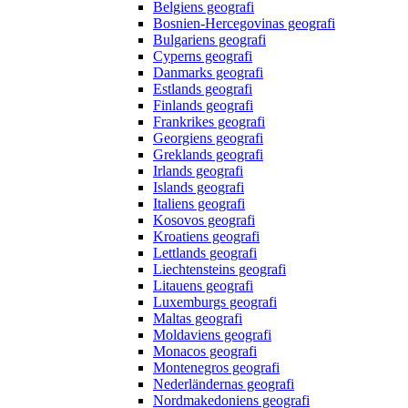
Belgiens geografi
Bosnien-Hercegovinas geografi
Bulgariens geografi
Cyperns geografi
Danmarks geografi
Estlands geografi
Finlands geografi
Frankrikes geografi
Georgiens geografi
Greklands geografi
Irlands geografi
Islands geografi
Italiens geografi
Kosovos geografi
Kroatiens geografi
Lettlands geografi
Liechtensteins geografi
Litauens geografi
Luxemburgs geografi
Maltas geografi
Moldaviens geografi
Monacos geografi
Montenegros geografi
Nederländernas geografi
Nordmakedoniens geografi