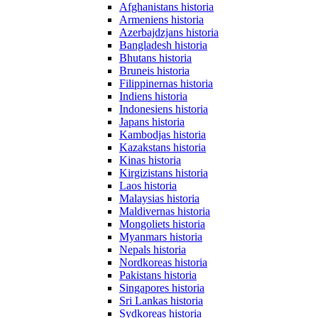
Afghanistans historia
Armeniens historia
Azerbajdzjans historia
Bangladesh historia
Bhutans historia
Bruneis historia
Filippinernas historia
Indiens historia
Indonesiens historia
Japans historia
Kambodjas historia
Kazakstans historia
Kinas historia
Kirgizistans historia
Laos historia
Malaysias historia
Maldivernas historia
Mongoliets historia
Myanmars historia
Nepals historia
Nordkoreas historia
Pakistans historia
Singapores historia
Sri Lankas historia
Sydkoreas historia