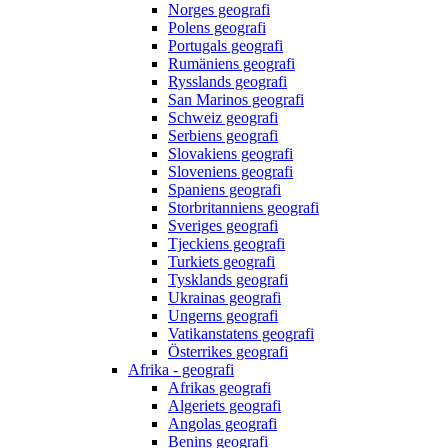
Norges geografi
Polens geografi
Portugals geografi
Rumäniens geografi
Rysslands geografi
San Marinos geografi
Schweiz geografi
Serbiens geografi
Slovakiens geografi
Sloveniens geografi
Spaniens geografi
Storbritanniens geografi
Sveriges geografi
Tjeckiens geografi
Turkiets geografi
Tysklands geografi
Ukrainas geografi
Ungerns geografi
Vatikanstatens geografi
Österrikes geografi
Afrika - geografi
Afrikas geografi
Algeriets geografi
Angolas geografi
Benins geografi