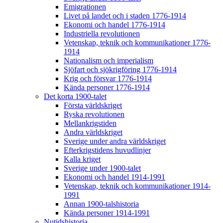
Emigrationen
Livet på landet och i staden 1776-1914
Ekonomi och handel 1776-1914
Industriella revolutionen
Vetenskap, teknik och kommunikationer 1776-
1914
Nationalism och imperialism
Sjöfart och sjökrigföring 1776-1914
Krig och försvar 1776-1914
Kända personer 1776-1914
Det korta 1900-talet
Första världskriget
Ryska revolutionen
Mellankrigstiden
Andra världskriget
Sverige under andra världskriget
Efterkrigstidens huvudlinjer
Kalla kriget
Sverige under 1900-talet
Ekonomi och handel 1914-1991
Vetenskap, teknik och kommunikationer 1914-
1991
Annan 1900-talshistoria
Kända personer 1914-1991
Nutidshistoria