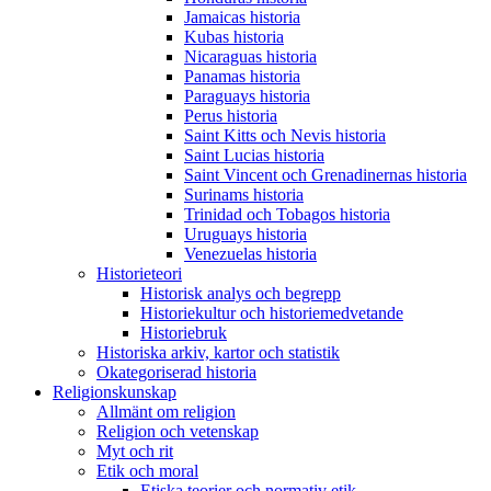
Jamaicas historia
Kubas historia
Nicaraguas historia
Panamas historia
Paraguays historia
Perus historia
Saint Kitts och Nevis historia
Saint Lucias historia
Saint Vincent och Grenadinernas historia
Surinams historia
Trinidad och Tobagos historia
Uruguays historia
Venezuelas historia
Historieteori
Historisk analys och begrepp
Historiekultur och historiemedvetande
Historiebruk
Historiska arkiv, kartor och statistik
Okategoriserad historia
Religionskunskap
Allmänt om religion
Religion och vetenskap
Myt och rit
Etik och moral
Etiska teorier och normativ etik