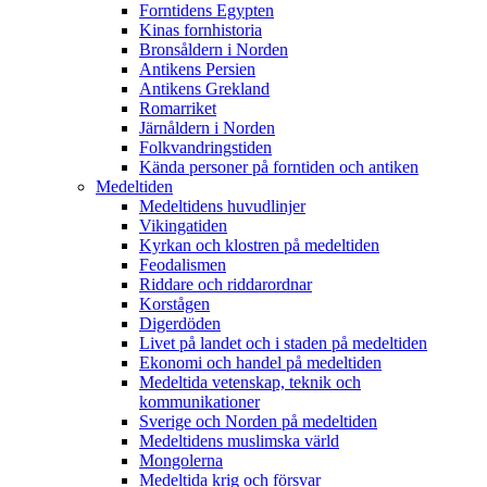
Forntidens Egypten
Kinas fornhistoria
Bronsåldern i Norden
Antikens Persien
Antikens Grekland
Romarriket
Järnåldern i Norden
Folkvandringstiden
Kända personer på forntiden och antiken
Medeltiden
Medeltidens huvudlinjer
Vikingatiden
Kyrkan och klostren på medeltiden
Feodalismen
Riddare och riddarordnar
Korstågen
Digerdöden
Livet på landet och i staden på medeltiden
Ekonomi och handel på medeltiden
Medeltida vetenskap, teknik och
kommunikationer
Sverige och Norden på medeltiden
Medeltidens muslimska värld
Mongolerna
Medeltida krig och försvar