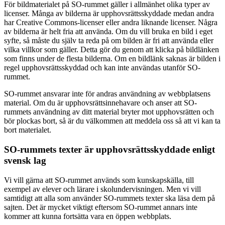
För bildmaterialet på SO-rummet gäller i allmänhet olika typer av
licenser. Många av bilderna är upphovsrättsskyddade medan andra
har Creative Commons-licenser eller andra liknande licenser. Några
av bilderna är helt fria att använda. Om du vill bruka en bild i eget
syfte, så måste du själv ta reda på om bilden är fri att använda eller
vilka villkor som gäller. Detta gör du genom att klicka på bildlänken
som finns under de flesta bilderna. Om en bildlänk saknas är bilden i
regel upphovsrättsskyddad och kan inte användas utanför SO-
rummet.
SO-rummet ansvarar inte för andras användning av webbplatsens
material. Om du är upphovsrättsinnehavare och anser att SO-
rummets användning av ditt material bryter mot upphovsrätten och
bör plockas bort, så är du välkommen att meddela oss så att vi kan ta
bort materialet.
SO-rummets texter är upphovsrättsskyddade enligt
svensk lag
Vi vill gärna att SO-rummet används som kunskapskälla, till
exempel av elever och lärare i skolundervisningen. Men vi vill
samtidigt att alla som använder SO-rummets texter ska läsa dem på
sajten. Det är mycket viktigt eftersom SO-rummet annars inte
kommer att kunna fortsätta vara en öppen webbplats.