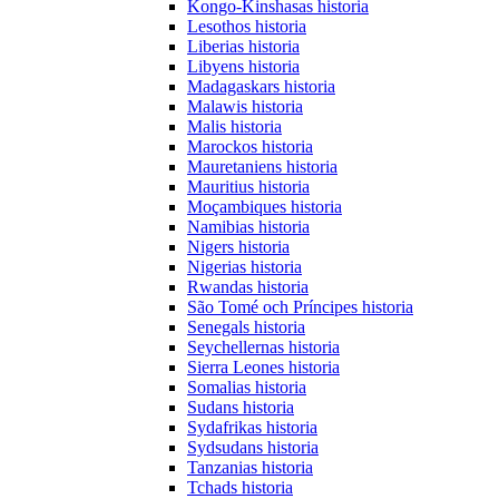
Kongo-Kinshasas historia
Lesothos historia
Liberias historia
Libyens historia
Madagaskars historia
Malawis historia
Malis historia
Marockos historia
Mauretaniens historia
Mauritius historia
Moçambiques historia
Namibias historia
Nigers historia
Nigerias historia
Rwandas historia
São Tomé och Príncipes historia
Senegals historia
Seychellernas historia
Sierra Leones historia
Somalias historia
Sudans historia
Sydafrikas historia
Sydsudans historia
Tanzanias historia
Tchads historia