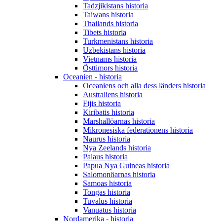
Tadzjikistans historia
Taiwans historia
Thailands historia
Tibets historia
Turkmenistans historia
Uzbekistans historia
Vietnams historia
Östtimors historia
Oceanien - historia
Oceaniens och alla dess länders historia
Australiens historia
Fijis historia
Kiribatis historia
Marshallöarnas historia
Mikronesiska federationens historia
Naurus historia
Nya Zeelands historia
Palaus historia
Papua Nya Guineas historia
Salomonöarnas historia
Samoas historia
Tongas historia
Tuvalus historia
Vanuatus historia
Nordamerika - historia