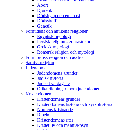
Abort
Djuretik
Dödshjälp och eutanasi
Dödsstraff
Genetik
Forntidens och antikens religioner
Egyptisk mytologi
Persisk religion - zoroastrism
Grekisk mytologi
Romersk religion och mytologi
Fornnordisk religion och asatro
Samisk religion
Judendomen
Judendomens grunder
Judisk historia
Judiskt vardagsliv
Olika riktningar inom judendomen
Kristendomen
Kristendomens grunder
Kristendomens historia och kyrkohistoria
Nordens kristnande
Bibeln
Kristendomens riter
Kristet liv och människosyn