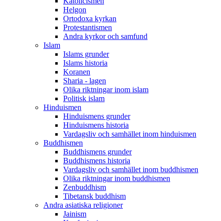
Katolicismen
Helgon
Ortodoxa kyrkan
Protestantismen
Andra kyrkor och samfund
Islam
Islams grunder
Islams historia
Koranen
Sharia - lagen
Olika riktningar inom islam
Politisk islam
Hinduismen
Hinduismens grunder
Hinduismens historia
Vardagsliv och samhället inom hinduismen
Buddhismen
Buddhismens grunder
Buddhismens historia
Vardagsliv och samhället inom buddhismen
Olika riktningar inom buddhismen
Zenbuddhism
Tibetansk buddhism
Andra asiatiska religioner
Jainism