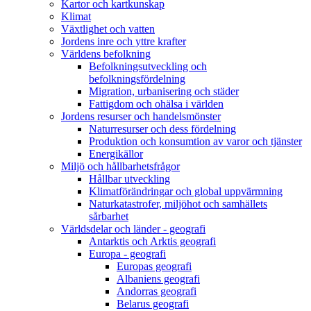
Kartor och kartkunskap
Klimat
Växtlighet och vatten
Jordens inre och yttre krafter
Världens befolkning
Befolkningsutveckling och
befolkningsfördelning
Migration, urbanisering och städer
Fattigdom och ohälsa i världen
Jordens resurser och handelsmönster
Naturresurser och dess fördelning
Produktion och konsumtion av varor och tjänster
Energikällor
Miljö och hållbarhetsfrågor
Hållbar utveckling
Klimatförändringar och global uppvärmning
Naturkatastrofer, miljöhot och samhällets
sårbarhet
Världsdelar och länder - geografi
Antarktis och Arktis geografi
Europa - geografi
Europas geografi
Albaniens geografi
Andorras geografi
Belarus geografi