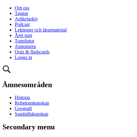
Om oss
Taggar
Artikelarkiv
Podcast
Lektioner och lärarmaterial
Året runt
Topplistor
Annonsera
Quiz & flashcards
Logga in
Ämnesområden
Historia
Religionskunskap
Geografi
Samhällskunskap
Secondary menu