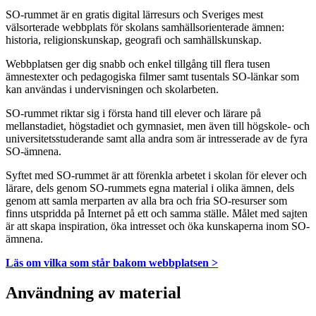
SO-rummet är en gratis digital lärresurs och Sveriges mest
välsorterade webbplats för skolans samhällsorienterade ämnen:
historia, religionskunskap, geografi och samhällskunskap.
Webbplatsen ger dig snabb och enkel tillgång till flera tusen
ämnestexter och pedagogiska filmer samt tusentals SO-länkar som
kan användas i undervisningen och skolarbeten.
SO-rummet riktar sig i första hand till elever och lärare på
mellanstadiet, högstadiet och gymnasiet, men även till högskole- och
universitetsstuderande samt alla andra som är intresserade av de fyra
SO-ämnena.
Syftet med SO-rummet är att förenkla arbetet i skolan för elever och
lärare, dels genom SO-rummets egna material i olika ämnen, dels
genom att samla merparten av alla bra och fria SO-resurser som
finns utspridda på Internet på ett och samma ställe. Målet med sajten
är att skapa inspiration, öka intresset och öka kunskaperna inom SO-
ämnena.
Läs om vilka som står bakom webbplatsen >
Användning av material