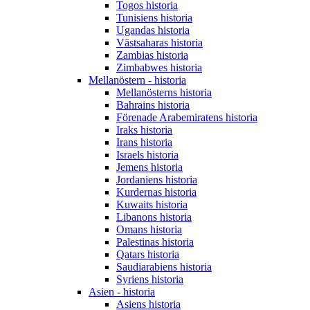
Togos historia
Tunisiens historia
Ugandas historia
Västsaharas historia
Zambias historia
Zimbabwes historia
Mellanöstern - historia
Mellanösterns historia
Bahrains historia
Förenade Arabemiratens historia
Iraks historia
Irans historia
Israels historia
Jemens historia
Jordaniens historia
Kurdernas historia
Kuwaits historia
Libanons historia
Omans historia
Palestinas historia
Qatars historia
Saudiarabiens historia
Syriens historia
Asien - historia
Asiens historia