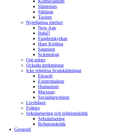
Konfucianism
Shintoism
Sikhism
Taoism
Nyreligiösa rörelser
New Age
Bahá'í
Enighetskyrkan
Hare Krishna
Satanism
Scientologi
Om sekter
Ockulta inriktningar
Icke religiösa livsåskådningar
Ekosofi
Existentialism
Humanism
Marxism
Socialdarwinism
Livsfrågor
Folktro
Sekularisering och religionskritik
Sekularisering
Religionskritik
Geografi