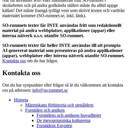
När du använder text- eller bildmaterial från SO-rummet i
skolarbeten och på andra godkända ställen måste du alltid uppge
källan! Det måste framgå tydligt vem som skrivit texten och varifrån
materialet kommer (SO-rummet.se, inkl. länk).
SO-rummets texter får INTE användas fritt som redaktionellt
material på andra webbplatser, applikationer (appar) eller
interna nätverk o.s.v. utanför SO-rummet.
SO-rummets texter får heller INTE användas till att prompta
AI-genererat material som presenteras på andra applikationer
(appar), webbplatser eller interna nätverk utanför SO-rummet.
Kontakta oss
om du har frågor.
Kontakta oss
Om du har synpunkter eller frågor så är du välkommen att kontakta
oss på adressen:
info@so-rummet.se
Historia
Människans förhistoria och stenåldern
Forntiden och antiken
Forntidens och antikens huvudlinjer
De mesopotamiska kulturerna
Forntidens Egypten