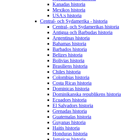
Kanadas historia
Mexikos historia
USA:s historia
Central- och Sydamerika - historia
Central- och Sydamerikas historia
Antigua och Barbudas historia
Argentinas historia
Bahamas historia
Barbados historia
Belizes historia
Bolivias historia
Brasiliens historia
Chiles historia
Colombias historia
Costa Ricas historia
Dominicas historia
Dominikanska republikens historia
Ecuadors historia
El Salvadors historia
Grenadas historia
Guatemalas historia
Guyanas historia
Haitis historia
Honduras historia
Jamaicas historia