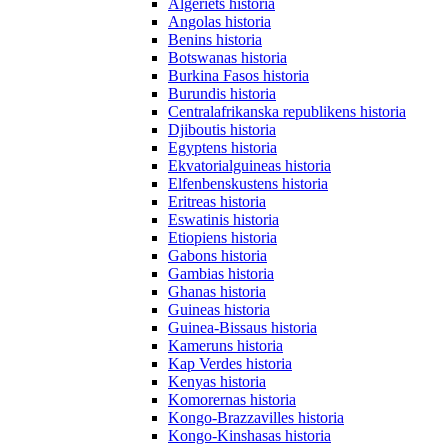
Algeriets historia
Angolas historia
Benins historia
Botswanas historia
Burkina Fasos historia
Burundis historia
Centralafrikanska republikens historia
Djiboutis historia
Egyptens historia
Ekvatorialguineas historia
Elfenbenskustens historia
Eritreas historia
Eswatinis historia
Etiopiens historia
Gabons historia
Gambias historia
Ghanas historia
Guineas historia
Guinea-Bissaus historia
Kameruns historia
Kap Verdes historia
Kenyas historia
Komorernas historia
Kongo-Brazzavilles historia
Kongo-Kinshasas historia