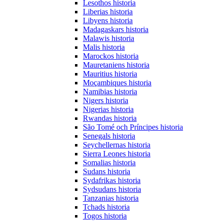
Lesothos historia
Liberias historia
Libyens historia
Madagaskars historia
Malawis historia
Malis historia
Marockos historia
Mauretaniens historia
Mauritius historia
Moçambiques historia
Namibias historia
Nigers historia
Nigerias historia
Rwandas historia
São Tomé och Príncipes historia
Senegals historia
Seychellernas historia
Sierra Leones historia
Somalias historia
Sudans historia
Sydafrikas historia
Sydsudans historia
Tanzanias historia
Tchads historia
Togos historia