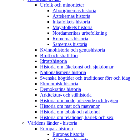
Urfolk och minoriteter
Aboriginernas historia
Aztekernas historia
Inkafolkets historia
Mayafolkets historia
Nordamerikas urbefolkning
Romernas historia
Samernas historia
Kvinnohistoria och genushistoria
Brott och straff förr
Idrottshistoria
Historia om läkekonst och sjukdomar
Nationalismens historia
Svenska högtider och traditioner förr och idag
Ekonomisk historia
Demokratins historia
Arkitektur- och stilhistoria
Historia om mode, utseende och hygien
Historia om mat och matvanor
Historia om tobak och alkohol
Historia om relationer, kärlek och sex
Världens länder - historia
Europa - historia
Europas historia
Albaniens historia