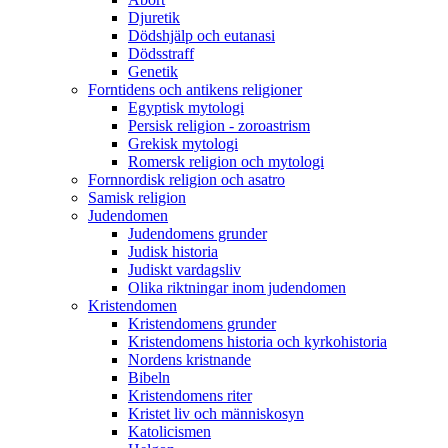
Djuretik
Dödshjälp och eutanasi
Dödsstraff
Genetik
Forntidens och antikens religioner
Egyptisk mytologi
Persisk religion - zoroastrism
Grekisk mytologi
Romersk religion och mytologi
Fornnordisk religion och asatro
Samisk religion
Judendomen
Judendomens grunder
Judisk historia
Judiskt vardagsliv
Olika riktningar inom judendomen
Kristendomen
Kristendomens grunder
Kristendomens historia och kyrkohistoria
Nordens kristnande
Bibeln
Kristendomens riter
Kristet liv och människosyn
Katolicismen