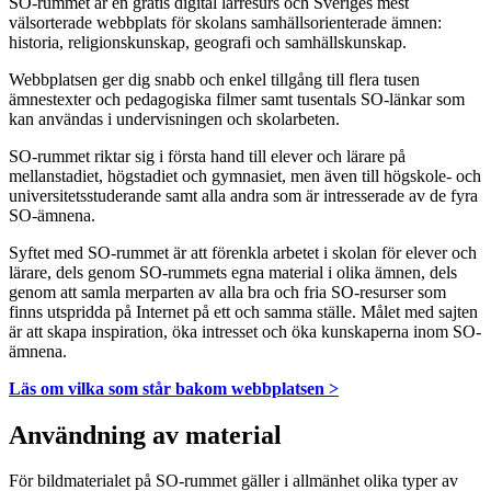
SO-rummet är en gratis digital lärresurs och Sveriges mest
välsorterade webbplats för skolans samhällsorienterade ämnen:
historia, religionskunskap, geografi och samhällskunskap.
Webbplatsen ger dig snabb och enkel tillgång till flera tusen
ämnestexter och pedagogiska filmer samt tusentals SO-länkar som
kan användas i undervisningen och skolarbeten.
SO-rummet riktar sig i första hand till elever och lärare på
mellanstadiet, högstadiet och gymnasiet, men även till högskole- och
universitetsstuderande samt alla andra som är intresserade av de fyra
SO-ämnena.
Syftet med SO-rummet är att förenkla arbetet i skolan för elever och
lärare, dels genom SO-rummets egna material i olika ämnen, dels
genom att samla merparten av alla bra och fria SO-resurser som
finns utspridda på Internet på ett och samma ställe. Målet med sajten
är att skapa inspiration, öka intresset och öka kunskaperna inom SO-
ämnena.
Läs om vilka som står bakom webbplatsen >
Användning av material
För bildmaterialet på SO-rummet gäller i allmänhet olika typer av