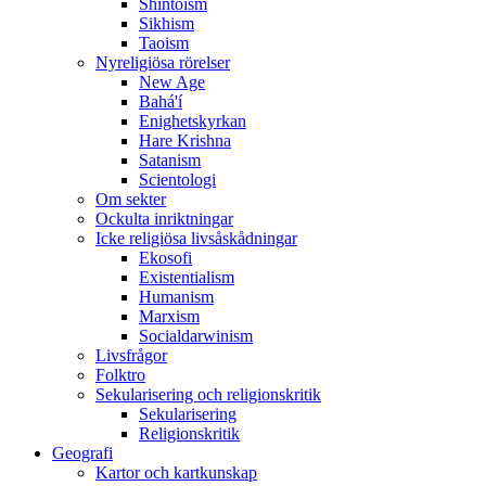
Shintoism
Sikhism
Taoism
Nyreligiösa rörelser
New Age
Bahá'í
Enighetskyrkan
Hare Krishna
Satanism
Scientologi
Om sekter
Ockulta inriktningar
Icke religiösa livsåskådningar
Ekosofi
Existentialism
Humanism
Marxism
Socialdarwinism
Livsfrågor
Folktro
Sekularisering och religionskritik
Sekularisering
Religionskritik
Geografi
Kartor och kartkunskap