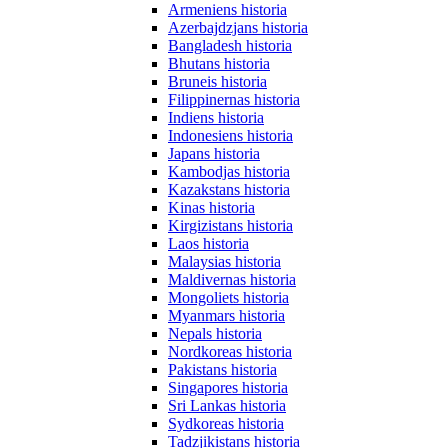
Armeniens historia
Azerbajdzjans historia
Bangladesh historia
Bhutans historia
Bruneis historia
Filippinernas historia
Indiens historia
Indonesiens historia
Japans historia
Kambodjas historia
Kazakstans historia
Kinas historia
Kirgizistans historia
Laos historia
Malaysias historia
Maldivernas historia
Mongoliets historia
Myanmars historia
Nepals historia
Nordkoreas historia
Pakistans historia
Singapores historia
Sri Lankas historia
Sydkoreas historia
Tadzjikistans historia