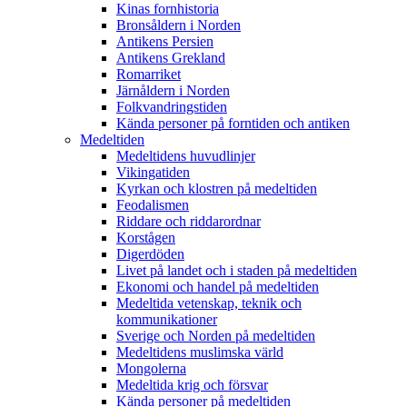
Kinas fornhistoria
Bronsåldern i Norden
Antikens Persien
Antikens Grekland
Romarriket
Järnåldern i Norden
Folkvandringstiden
Kända personer på forntiden och antiken
Medeltiden
Medeltidens huvudlinjer
Vikingatiden
Kyrkan och klostren på medeltiden
Feodalismen
Riddare och riddarordnar
Korstågen
Digerdöden
Livet på landet och i staden på medeltiden
Ekonomi och handel på medeltiden
Medeltida vetenskap, teknik och
kommunikationer
Sverige och Norden på medeltiden
Medeltidens muslimska värld
Mongolerna
Medeltida krig och försvar
Kända personer på medeltiden