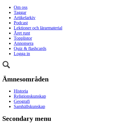
Om oss
Taggar
Artikelarkiv
Podcast
Lektioner och lärarmaterial
Året runt
Topplistor
Annonsera
Quiz & flashcards
Logga in
Ämnesområden
Historia
Religionskunskap
Geografi
Samhällskunskap
Secondary menu