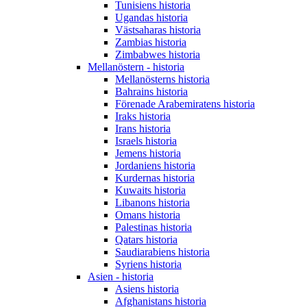
Tunisiens historia
Ugandas historia
Västsaharas historia
Zambias historia
Zimbabwes historia
Mellanöstern - historia
Mellanösterns historia
Bahrains historia
Förenade Arabemiratens historia
Iraks historia
Irans historia
Israels historia
Jemens historia
Jordaniens historia
Kurdernas historia
Kuwaits historia
Libanons historia
Omans historia
Palestinas historia
Qatars historia
Saudiarabiens historia
Syriens historia
Asien - historia
Asiens historia
Afghanistans historia