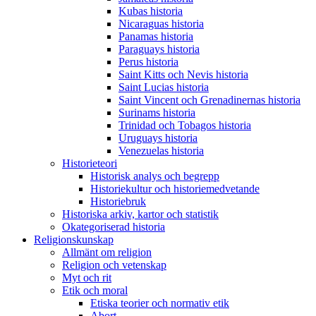
Kubas historia
Nicaraguas historia
Panamas historia
Paraguays historia
Perus historia
Saint Kitts och Nevis historia
Saint Lucias historia
Saint Vincent och Grenadinernas historia
Surinams historia
Trinidad och Tobagos historia
Uruguays historia
Venezuelas historia
Historieteori
Historisk analys och begrepp
Historiekultur och historiemedvetande
Historiebruk
Historiska arkiv, kartor och statistik
Okategoriserad historia
Religionskunskap
Allmänt om religion
Religion och vetenskap
Myt och rit
Etik och moral
Etiska teorier och normativ etik
Abort