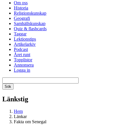
Om oss
Historia
Religionskunskap
Geografi
Samhällskunskap
Quiz & flashcards
Taggar
Lektionstips
Artikelarkiv
Podcast
Året runt
Topplistor
Annonsera
Logga in
Länkstig
Hem
Länkar
Fakta om Senegal