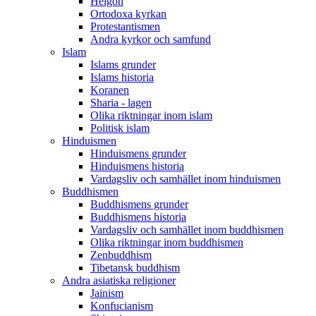
Helgon
Ortodoxa kyrkan
Protestantismen
Andra kyrkor och samfund
Islam
Islams grunder
Islams historia
Koranen
Sharia - lagen
Olika riktningar inom islam
Politisk islam
Hinduismen
Hinduismens grunder
Hinduismens historia
Vardagsliv och samhället inom hinduismen
Buddhismen
Buddhismens grunder
Buddhismens historia
Vardagsliv och samhället inom buddhismen
Olika riktningar inom buddhismen
Zenbuddhism
Tibetansk buddhism
Andra asiatiska religioner
Jainism
Konfucianism