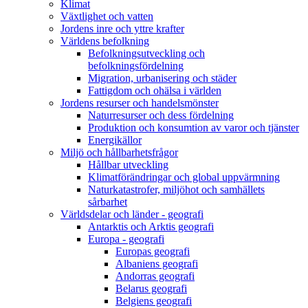
Klimat
Växtlighet och vatten
Jordens inre och yttre krafter
Världens befolkning
Befolkningsutveckling och
befolkningsfördelning
Migration, urbanisering och städer
Fattigdom och ohälsa i världen
Jordens resurser och handelsmönster
Naturresurser och dess fördelning
Produktion och konsumtion av varor och tjänster
Energikällor
Miljö och hållbarhetsfrågor
Hållbar utveckling
Klimatförändringar och global uppvärmning
Naturkatastrofer, miljöhot och samhällets
sårbarhet
Världsdelar och länder - geografi
Antarktis och Arktis geografi
Europa - geografi
Europas geografi
Albaniens geografi
Andorras geografi
Belarus geografi
Belgiens geografi