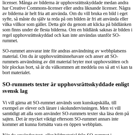
licenser. Många av bilderna är upphovsrättsskyddade medan andra
har Creative Commons-licenser eller andra liknande licenser. Några
av bilderna är helt fria att använda. Om du vill bruka en bild i eget
syfte, så måste du själv ta reda på om bilden är fri att använda eller
vilka villkor som gäller. Detta gör du genom att klicka på bildlänken
som finns under de flesta bilderna. Om en bildlänk saknas är bilden i
regel upphovsrättsskyddad och kan inte användas utanför SO-
rummet.
SO-rummet ansvarar inte för andras användning av webbplatsens
material. Om du är upphovsrättsinnehavare och anser att SO-
rummets användning av ditt material bryter mot upphovsrätten och
bör plockas bort, så är du välkommen att meddela oss så att vi kan ta
bort materialet.
SO-rummets texter är upphovsrättsskyddade enligt
svensk lag
Vi vill gärna att SO-rummet används som kunskapskälla, till
exempel av elever och lärare i skolundervisningen. Men vi vill
samtidigt att alla som använder SO-rummets texter ska läsa dem på
sajten. Det är mycket viktigt eftersom SO-rummet annars inte
kommer att kunna fortsätta vara en öppen webbplats.