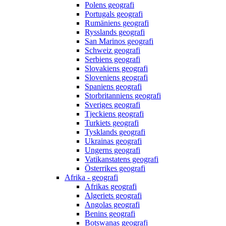
Polens geografi
Portugals geografi
Rumäniens geografi
Rysslands geografi
San Marinos geografi
Schweiz geografi
Serbiens geografi
Slovakiens geografi
Sloveniens geografi
Spaniens geografi
Storbritanniens geografi
Sveriges geografi
Tjeckiens geografi
Turkiets geografi
Tysklands geografi
Ukrainas geografi
Ungerns geografi
Vatikanstatens geografi
Österrikes geografi
Afrika - geografi
Afrikas geografi
Algeriets geografi
Angolas geografi
Benins geografi
Botswanas geografi