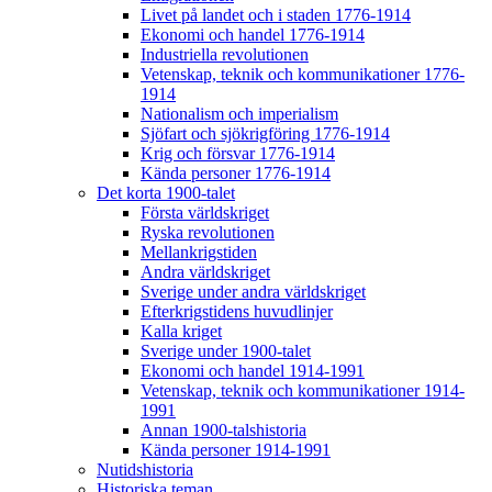
Livet på landet och i staden 1776-1914
Ekonomi och handel 1776-1914
Industriella revolutionen
Vetenskap, teknik och kommunikationer 1776-
1914
Nationalism och imperialism
Sjöfart och sjökrigföring 1776-1914
Krig och försvar 1776-1914
Kända personer 1776-1914
Det korta 1900-talet
Första världskriget
Ryska revolutionen
Mellankrigstiden
Andra världskriget
Sverige under andra världskriget
Efterkrigstidens huvudlinjer
Kalla kriget
Sverige under 1900-talet
Ekonomi och handel 1914-1991
Vetenskap, teknik och kommunikationer 1914-
1991
Annan 1900-talshistoria
Kända personer 1914-1991
Nutidshistoria
Historiska teman