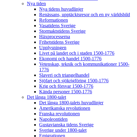
Nya tiden
Nya tidens huvudlinjer
Renässans, upptäcktsresor och en ny världsbild
Reformationen
Vasatidens Sverige
Stormaktstidens Sverige
Häxprocesserna
Frihetstidens Sverige
Upplysningen
Livet på landet och i staden 1500-1776
Ekonomi och handel 1500-1776
Vetenskap, teknik och kommunikationer 1500-
1776
Slaveri och triangelhandel
Sjöfart och sjökrigföring 1500-1776
Krig och försvar 1500-1776
Kända personer 1500-1776
Det långa 1800-talet
Det långa 1800-talets huvudlinjer
Amerikanska revolutionen
Franska revolutionen
Napoleontiden
Gustavianska tidens Sverige
Sverige under 1800-talet
Emigrationen