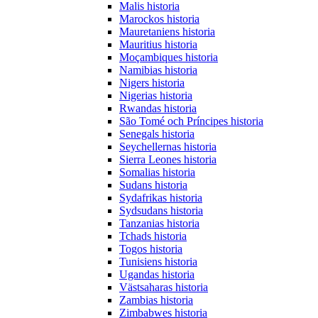
Malis historia
Marockos historia
Mauretaniens historia
Mauritius historia
Moçambiques historia
Namibias historia
Nigers historia
Nigerias historia
Rwandas historia
São Tomé och Príncipes historia
Senegals historia
Seychellernas historia
Sierra Leones historia
Somalias historia
Sudans historia
Sydafrikas historia
Sydsudans historia
Tanzanias historia
Tchads historia
Togos historia
Tunisiens historia
Ugandas historia
Västsaharas historia
Zambias historia
Zimbabwes historia