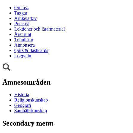
Om oss
Taggar
Artikelarkiv
Podcast
Lektioner och lärarmaterial
Året runt
Topplistor
Annonsera
Quiz & flashcards
Logga in
Ämnesområden
Historia
Religionskunskap
Geografi
Samhällskunskap
Secondary menu