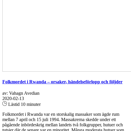
Folkmordet i Rwanda – orsaker, händelseförlopp och följder
av: Vahagn Avedian
2020-02-13
Lästid 10 minuter
Folkmordet i Rwanda var en storskalig massaker som ägde rum
mellan 7 april och 15 juli 1994. Massakrerna skedde under ett
pågående inbördeskrig mellan landets två folkgrupper, hutuer och
tutsier där de senare var en minoritet. Många moderata hutuer som