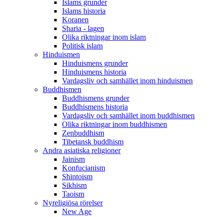
Islams grunder
Islams historia
Koranen
Sharia - lagen
Olika riktningar inom islam
Politisk islam
Hinduismen
Hinduismens grunder
Hinduismens historia
Vardagsliv och samhället inom hinduismen
Buddhismen
Buddhismens grunder
Buddhismens historia
Vardagsliv och samhället inom buddhismen
Olika riktningar inom buddhismen
Zenbuddhism
Tibetansk buddhism
Andra asiatiska religioner
Jainism
Konfucianism
Shintoism
Sikhism
Taoism
Nyreligiösa rörelser
New Age