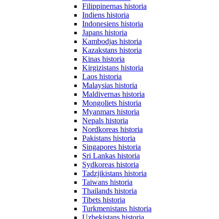
Filippinernas historia
Indiens historia
Indonesiens historia
Japans historia
Kambodjas historia
Kazakstans historia
Kinas historia
Kirgizistans historia
Laos historia
Malaysias historia
Maldivernas historia
Mongoliets historia
Myanmars historia
Nepals historia
Nordkoreas historia
Pakistans historia
Singapores historia
Sri Lankas historia
Sydkoreas historia
Tadzjikistans historia
Taiwans historia
Thailands historia
Tibets historia
Turkmenistans historia
Uzbekistans historia