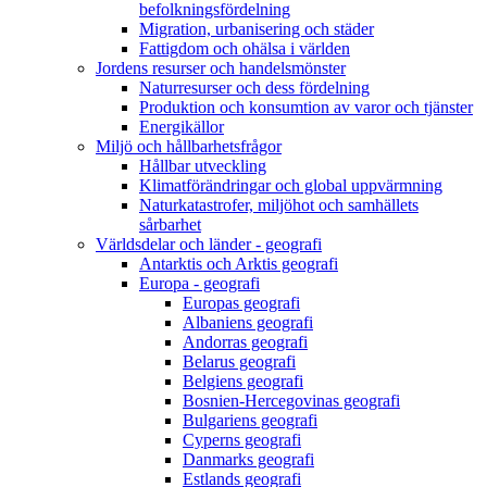
befolkningsfördelning
Migration, urbanisering och städer
Fattigdom och ohälsa i världen
Jordens resurser och handelsmönster
Naturresurser och dess fördelning
Produktion och konsumtion av varor och tjänster
Energikällor
Miljö och hållbarhetsfrågor
Hållbar utveckling
Klimatförändringar och global uppvärmning
Naturkatastrofer, miljöhot och samhällets
sårbarhet
Världsdelar och länder - geografi
Antarktis och Arktis geografi
Europa - geografi
Europas geografi
Albaniens geografi
Andorras geografi
Belarus geografi
Belgiens geografi
Bosnien-Hercegovinas geografi
Bulgariens geografi
Cyperns geografi
Danmarks geografi
Estlands geografi