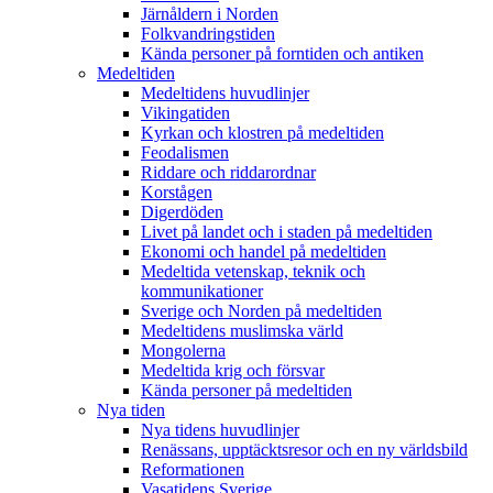
Järnåldern i Norden
Folkvandringstiden
Kända personer på forntiden och antiken
Medeltiden
Medeltidens huvudlinjer
Vikingatiden
Kyrkan och klostren på medeltiden
Feodalismen
Riddare och riddarordnar
Korstågen
Digerdöden
Livet på landet och i staden på medeltiden
Ekonomi och handel på medeltiden
Medeltida vetenskap, teknik och
kommunikationer
Sverige och Norden på medeltiden
Medeltidens muslimska värld
Mongolerna
Medeltida krig och försvar
Kända personer på medeltiden
Nya tiden
Nya tidens huvudlinjer
Renässans, upptäcktsresor och en ny världsbild
Reformationen
Vasatidens Sverige