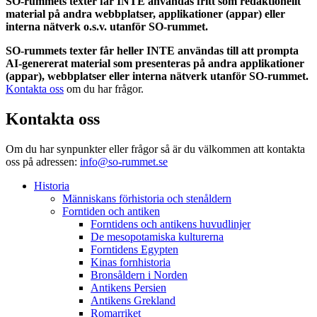
SO-rummets texter får INTE användas fritt som redaktionellt
material på andra webbplatser, applikationer (appar) eller
interna nätverk o.s.v. utanför SO-rummet.
SO-rummets texter får heller INTE användas till att prompta
AI-genererat material som presenteras på andra applikationer
(appar), webbplatser eller interna nätverk utanför SO-rummet.
Kontakta oss
om du har frågor.
Kontakta oss
Om du har synpunkter eller frågor så är du välkommen att kontakta
oss på adressen:
info@so-rummet.se
Historia
Människans förhistoria och stenåldern
Forntiden och antiken
Forntidens och antikens huvudlinjer
De mesopotamiska kulturerna
Forntidens Egypten
Kinas fornhistoria
Bronsåldern i Norden
Antikens Persien
Antikens Grekland
Romarriket