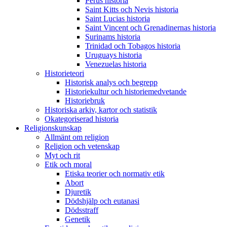
Perus historia
Saint Kitts och Nevis historia
Saint Lucias historia
Saint Vincent och Grenadinernas historia
Surinams historia
Trinidad och Tobagos historia
Uruguays historia
Venezuelas historia
Historieteori
Historisk analys och begrepp
Historiekultur och historiemedvetande
Historiebruk
Historiska arkiv, kartor och statistik
Okategoriserad historia
Religionskunskap
Allmänt om religion
Religion och vetenskap
Myt och rit
Etik och moral
Etiska teorier och normativ etik
Abort
Djuretik
Dödshjälp och eutanasi
Dödsstraff
Genetik