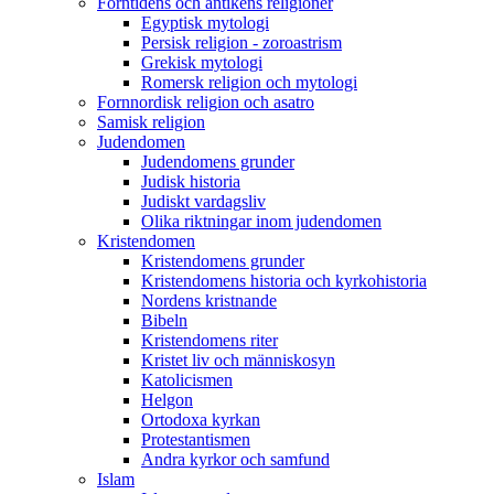
Forntidens och antikens religioner
Egyptisk mytologi
Persisk religion - zoroastrism
Grekisk mytologi
Romersk religion och mytologi
Fornnordisk religion och asatro
Samisk religion
Judendomen
Judendomens grunder
Judisk historia
Judiskt vardagsliv
Olika riktningar inom judendomen
Kristendomen
Kristendomens grunder
Kristendomens historia och kyrkohistoria
Nordens kristnande
Bibeln
Kristendomens riter
Kristet liv och människosyn
Katolicismen
Helgon
Ortodoxa kyrkan
Protestantismen
Andra kyrkor och samfund
Islam