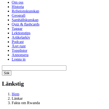
Om oss
Historia
Religionskunskap
Geografi
Samhällskunskap
Quiz & flashcards
Taggar
Lektionstips
Artikelarkiv
Podcast
Året runt
Topplistor
Annonsera
Logga in
Länkstig
Hem
Länkar
Fakta om Rwanda