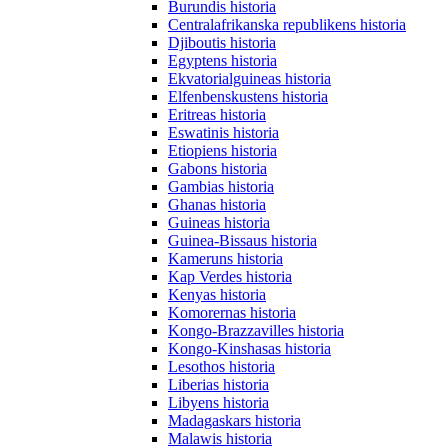
Burundis historia
Centralafrikanska republikens historia
Djiboutis historia
Egyptens historia
Ekvatorialguineas historia
Elfenbenskustens historia
Eritreas historia
Eswatinis historia
Etiopiens historia
Gabons historia
Gambias historia
Ghanas historia
Guineas historia
Guinea-Bissaus historia
Kameruns historia
Kap Verdes historia
Kenyas historia
Komorernas historia
Kongo-Brazzavilles historia
Kongo-Kinshasas historia
Lesothos historia
Liberias historia
Libyens historia
Madagaskars historia
Malawis historia