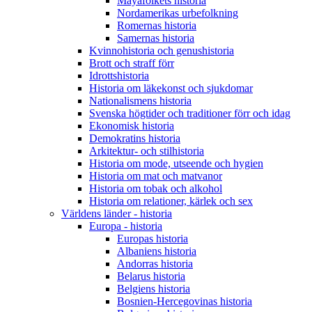
Mayafolkets historia
Nordamerikas urbefolkning
Romernas historia
Samernas historia
Kvinnohistoria och genushistoria
Brott och straff förr
Idrottshistoria
Historia om läkekonst och sjukdomar
Nationalismens historia
Svenska högtider och traditioner förr och idag
Ekonomisk historia
Demokratins historia
Arkitektur- och stilhistoria
Historia om mode, utseende och hygien
Historia om mat och matvanor
Historia om tobak och alkohol
Historia om relationer, kärlek och sex
Världens länder - historia
Europa - historia
Europas historia
Albaniens historia
Andorras historia
Belarus historia
Belgiens historia
Bosnien-Hercegovinas historia