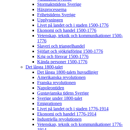
Stormaktstidens Sverige
Häxprocesserna
Frihetstidens Sverige
Upplysningen
Livet på landet och i staden 1500-1776
Ekonomi och handel 1500-1776
Vetenskap, teknik och kommunikationer 1500-
1776
Slaveri och triangelhandel
Sjöfart och sjökrigföring 1500-1776
Krig och försvar 1500-1776
Kända personer 1500-1776
Det långa 1800-talet
Det långa 1800-talets huvudlinjer
Amerikanska revolutionen
Franska revolutionen
Napoleontiden
Gustavianska tidens Sverige
Sverige under 1800-talet
Emigrationen
Livet på landet och i staden 1776-1914
Ekonomi och handel 1776-1914
Industriella revolutionen
Vetenskap, teknik och kommunikationer 1776-
1914