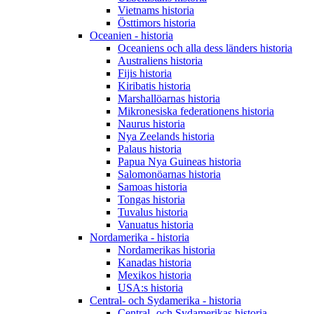
Vietnams historia
Östtimors historia
Oceanien - historia
Oceaniens och alla dess länders historia
Australiens historia
Fijis historia
Kiribatis historia
Marshallöarnas historia
Mikronesiska federationens historia
Naurus historia
Nya Zeelands historia
Palaus historia
Papua Nya Guineas historia
Salomonöarnas historia
Samoas historia
Tongas historia
Tuvalus historia
Vanuatus historia
Nordamerika - historia
Nordamerikas historia
Kanadas historia
Mexikos historia
USA:s historia
Central- och Sydamerika - historia
Central- och Sydamerikas historia