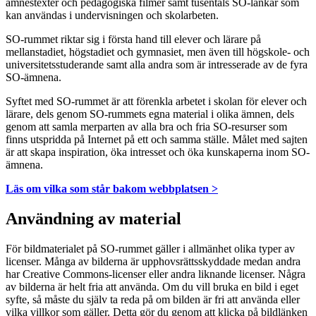
ämnestexter och pedagogiska filmer samt tusentals SO-länkar som
kan användas i undervisningen och skolarbeten.
SO-rummet riktar sig i första hand till elever och lärare på
mellanstadiet, högstadiet och gymnasiet, men även till högskole- och
universitetsstuderande samt alla andra som är intresserade av de fyra
SO-ämnena.
Syftet med SO-rummet är att förenkla arbetet i skolan för elever och
lärare, dels genom SO-rummets egna material i olika ämnen, dels
genom att samla merparten av alla bra och fria SO-resurser som
finns utspridda på Internet på ett och samma ställe. Målet med sajten
är att skapa inspiration, öka intresset och öka kunskaperna inom SO-
ämnena.
Läs om vilka som står bakom webbplatsen >
Användning av material
För bildmaterialet på SO-rummet gäller i allmänhet olika typer av
licenser. Många av bilderna är upphovsrättsskyddade medan andra
har Creative Commons-licenser eller andra liknande licenser. Några
av bilderna är helt fria att använda. Om du vill bruka en bild i eget
syfte, så måste du själv ta reda på om bilden är fri att använda eller
vilka villkor som gäller. Detta gör du genom att klicka på bildlänken