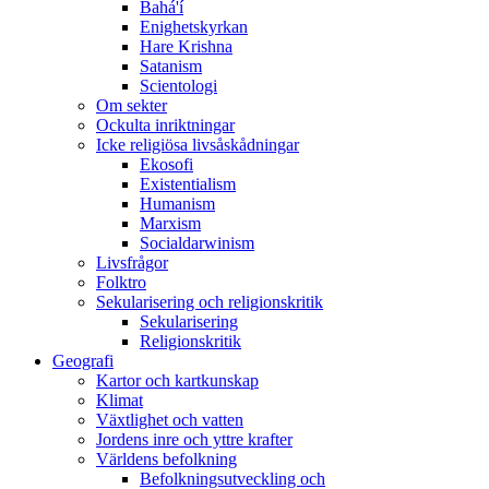
Bahá'í
Enighetskyrkan
Hare Krishna
Satanism
Scientologi
Om sekter
Ockulta inriktningar
Icke religiösa livsåskådningar
Ekosofi
Existentialism
Humanism
Marxism
Socialdarwinism
Livsfrågor
Folktro
Sekularisering och religionskritik
Sekularisering
Religionskritik
Geografi
Kartor och kartkunskap
Klimat
Växtlighet och vatten
Jordens inre och yttre krafter
Världens befolkning
Befolkningsutveckling och