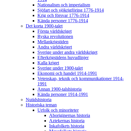
Nationalism och imperialism
Sjöfart och sjökrigföring 1776-1914
Krig och försvar 1776-1914
Kända personer 1776-1914
Det korta 1900-talet
Första världskriget
Ryska revolutionen
Mellankrigstiden
Andra världskriget
Sverige under andra världskriget
Efterkrigstidens huvudlinjer
Kalla kriget
Sverige under 1900-talet
Ekonomi och handel 1914-1991
Vetenskap, teknik och kommunikationer 1914-
1991
Annan 1900-talshistoria
Kända personer 1914-1991
Nutidshistoria
Historiska teman
Urfolk och minoriteter
Aboriginernas historia
Aztekernas historia
Inkafolkets historia