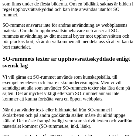
som finns under de flesta bilderna. Om en bildlänk saknas är bilden i
regel upphovsrättsskyddad och kan inte användas utanför SO-
rummet.
SO-rummet ansvarar inte för andras användning av webbplatsens
material. Om du är upphovsrättsinnehavare och anser att SO-
rummets användning av ditt material bryter mot upphovsrätten och
bör plockas bort, så är du välkommen att meddela oss så att vi kan ta
bort materialet.
SO-rummets texter är upphovsrättsskyddade enligt
svensk lag
Vi vill gärna att SO-rummet används som kunskapskälla, till
exempel av elever och lärare i skolundervisningen. Men vi vill
samtidigt att alla som använder SO-rummets texter ska läsa dem på
sajten. Det är mycket viktigt eftersom SO-rummet annars inte
kommer att kunna fortsätta vara en öppen webbplats.
När du använder text- eller bildmaterial från SO-rummet i
skolarbeten och på andra godkända ställen måste du alltid uppge
källan! Det måste framgå tydligt vem som skrivit texten och varifrån
materialet kommer (SO-rummet.se, inkl. länk).