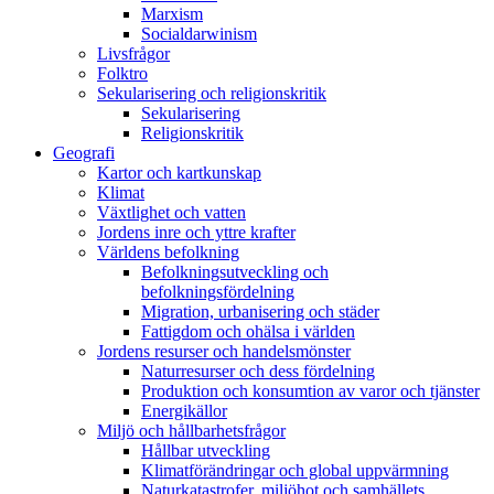
Marxism
Socialdarwinism
Livsfrågor
Folktro
Sekularisering och religionskritik
Sekularisering
Religionskritik
Geografi
Kartor och kartkunskap
Klimat
Växtlighet och vatten
Jordens inre och yttre krafter
Världens befolkning
Befolkningsutveckling och
befolkningsfördelning
Migration, urbanisering och städer
Fattigdom och ohälsa i världen
Jordens resurser och handelsmönster
Naturresurser och dess fördelning
Produktion och konsumtion av varor och tjänster
Energikällor
Miljö och hållbarhetsfrågor
Hållbar utveckling
Klimatförändringar och global uppvärmning
Naturkatastrofer, miljöhot och samhällets