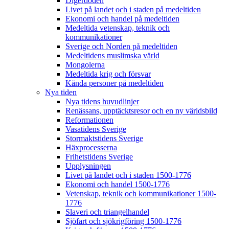
Digerdöden
Livet på landet och i staden på medeltiden
Ekonomi och handel på medeltiden
Medeltida vetenskap, teknik och
kommunikationer
Sverige och Norden på medeltiden
Medeltidens muslimska värld
Mongolerna
Medeltida krig och försvar
Kända personer på medeltiden
Nya tiden
Nya tidens huvudlinjer
Renässans, upptäcktsresor och en ny världsbild
Reformationen
Vasatidens Sverige
Stormaktstidens Sverige
Häxprocesserna
Frihetstidens Sverige
Upplysningen
Livet på landet och i staden 1500-1776
Ekonomi och handel 1500-1776
Vetenskap, teknik och kommunikationer 1500-
1776
Slaveri och triangelhandel
Sjöfart och sjökrigföring 1500-1776