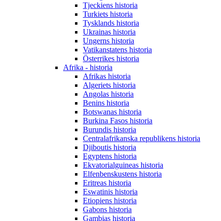
Tjeckiens historia
Turkiets historia
Tysklands historia
Ukrainas historia
Ungerns historia
Vatikanstatens historia
Österrikes historia
Afrika - historia
Afrikas historia
Algeriets historia
Angolas historia
Benins historia
Botswanas historia
Burkina Fasos historia
Burundis historia
Centralafrikanska republikens historia
Djiboutis historia
Egyptens historia
Ekvatorialguineas historia
Elfenbenskustens historia
Eritreas historia
Eswatinis historia
Etiopiens historia
Gabons historia
Gambias historia