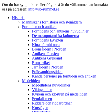
Om du har synpunkter eller frågor så är du välkommen att kontakta
oss på adressen:
info@so-rummet.se
Historia
Människans förhistoria och stenåldern
Forntiden och antiken
Forntidens och antikens huvudlinjer
De mesopotamiska kulturerna
Forntidens Egypten
Kinas fornhistoria
Bronsåldern i Norden
Antikens Persien
Antikens Grekland
Romarriket
Järnåldern i Norden
Folkvandringstiden
Kända personer på forntiden och antiken
Medeltiden
Medeltidens huvudlinjer
Vikingatiden
Kyrkan och klostren på medeltiden
Feodalismen
Riddare och riddarordnar
Korstågen