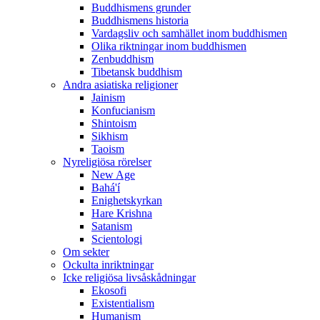
Buddhismens grunder
Buddhismens historia
Vardagsliv och samhället inom buddhismen
Olika riktningar inom buddhismen
Zenbuddhism
Tibetansk buddhism
Andra asiatiska religioner
Jainism
Konfucianism
Shintoism
Sikhism
Taoism
Nyreligiösa rörelser
New Age
Bahá'í
Enighetskyrkan
Hare Krishna
Satanism
Scientologi
Om sekter
Ockulta inriktningar
Icke religiösa livsåskådningar
Ekosofi
Existentialism
Humanism