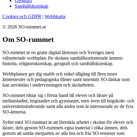
Geografi
Samhällskunskap
Cookies och GDPR
|
Webbkarta
© 2026 SO-rummet.se
Om SO-rummet
SO-rummet är en gratis digital lärresurs och Sveriges mest
välsorterade webbplats för skolans samhällsorienterade ämnen:
historia, religionskunskap, geografi och samhällskunskap.
Webbplatsen ger dig snabb och enkel tillgång till flera tusen
ämnestexter och pedagogiska filmer samt tusentals SO-länkar som
kan användas i undervisningen och skolarbeten.
SO-rummet riktar sig i första hand till elever och lärare på
mellanstadiet, högstadiet och gymnasiet, men även till högskole- och
universitetsstuderande samt alla andra som är intresserade av de fyra
SO-ämnena.
Syftet med SO-rummet är att förenkla arbetet i skolan för elever och
lärare, dels genom SO-rummets egna material i olika ämnen, dels
genom att samla merparten av alla bra och fria SO-resurser som