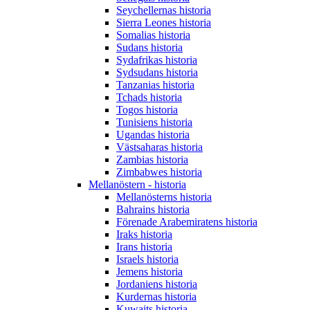
Seychellernas historia
Sierra Leones historia
Somalias historia
Sudans historia
Sydafrikas historia
Sydsudans historia
Tanzanias historia
Tchads historia
Togos historia
Tunisiens historia
Ugandas historia
Västsaharas historia
Zambias historia
Zimbabwes historia
Mellanöstern - historia
Mellanösterns historia
Bahrains historia
Förenade Arabemiratens historia
Iraks historia
Irans historia
Israels historia
Jemens historia
Jordaniens historia
Kurdernas historia
Kuwaits historia