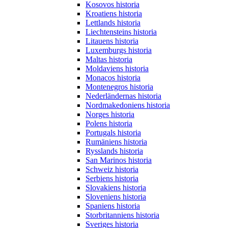
Kosovos historia
Kroatiens historia
Lettlands historia
Liechtensteins historia
Litauens historia
Luxemburgs historia
Maltas historia
Moldaviens historia
Monacos historia
Montenegros historia
Nederländernas historia
Nordmakedoniens historia
Norges historia
Polens historia
Portugals historia
Rumäniens historia
Rysslands historia
San Marinos historia
Schweiz historia
Serbiens historia
Slovakiens historia
Sloveniens historia
Spaniens historia
Storbritanniens historia
Sveriges historia