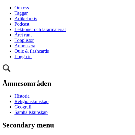
Om oss
Taggar
Artikelarkiv
Podcast
Lektioner och lärarmaterial
Året runt
Topplistor
Annonsera
Quiz & flashcards
Logga in
Ämnesområden
Historia
Religionskunskap
Geografi
Samhällskunskap
Secondary menu