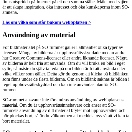
finns utspridda på Internet på ett och samma ställe. Målet med sajten
är att skapa inspiration, öka intresset och öka kunskaperna inom SO-
ämnena.
Läs om vilka som står bakom webbplatsen >
Användning av material
För bildmaterialet på SO-rummet gäller i allmänhet olika typer av
licenser. Många av bilderna är upphovsrättsskyddade medan andra
har Creative Commons-licenser eller andra liknande licenser. Några
av bilderna är helt fria att använda. Om du vill bruka en bild i eget
syfte, så måste du själv ta reda på om bilden är fri att använda eller
vilka villkor som gäller. Detta gör du genom att klicka på bildlänken
som finns under de flesta bilderna. Om en bildlänk saknas är bilden i
regel upphovsrättsskyddad och kan inte användas utanför SO-
rummet.
SO-rummet ansvarar inte för andras användning av webbplatsens
material. Om du är upphovsrättsinnehavare och anser att SO-
rummets användning av ditt material bryter mot upphovsrätten och
bör plockas bort, så är du välkommen att meddela oss så att vi kan ta
bort materialet.