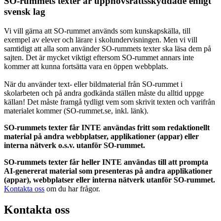
SO-rummets texter är upphovsrättsskyddade enligt
svensk lag
Vi vill gärna att SO-rummet används som kunskapskälla, till
exempel av elever och lärare i skolundervisningen. Men vi vill
samtidigt att alla som använder SO-rummets texter ska läsa dem på
sajten. Det är mycket viktigt eftersom SO-rummet annars inte
kommer att kunna fortsätta vara en öppen webbplats.
När du använder text- eller bildmaterial från SO-rummet i
skolarbeten och på andra godkända ställen måste du alltid uppge
källan! Det måste framgå tydligt vem som skrivit texten och varifrån
materialet kommer (SO-rummet.se, inkl. länk).
SO-rummets texter får INTE användas fritt som redaktionellt
material på andra webbplatser, applikationer (appar) eller
interna nätverk o.s.v. utanför SO-rummet.
SO-rummets texter får heller INTE användas till att prompta
AI-genererat material som presenteras på andra applikationer
(appar), webbplatser eller interna nätverk utanför SO-rummet.
Kontakta oss
om du har frågor.
Kontakta oss