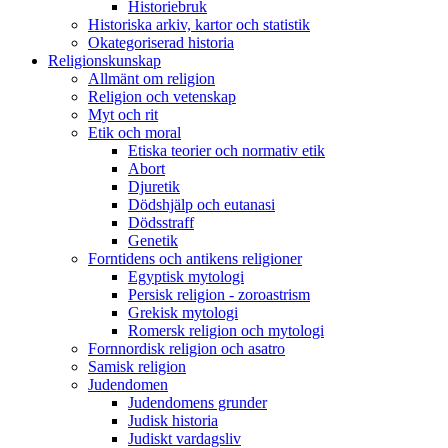
Historiebruk
Historiska arkiv, kartor och statistik
Okategoriserad historia
Religionskunskap
Allmänt om religion
Religion och vetenskap
Myt och rit
Etik och moral
Etiska teorier och normativ etik
Abort
Djuretik
Dödshjälp och eutanasi
Dödsstraff
Genetik
Forntidens och antikens religioner
Egyptisk mytologi
Persisk religion - zoroastrism
Grekisk mytologi
Romersk religion och mytologi
Fornnordisk religion och asatro
Samisk religion
Judendomen
Judendomens grunder
Judisk historia
Judiskt vardagsliv