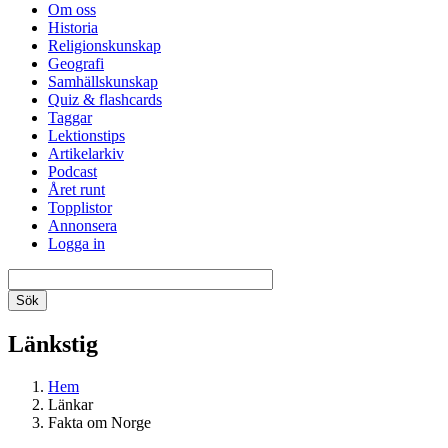
Om oss
Historia
Religionskunskap
Geografi
Samhällskunskap
Quiz & flashcards
Taggar
Lektionstips
Artikelarkiv
Podcast
Året runt
Topplistor
Annonsera
Logga in
Länkstig
Hem
Länkar
Fakta om Norge