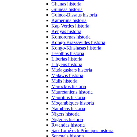
Ghanas historia
Guineas historia
Guinea-Bissaus historia
Kameruns historia
Kap Verdes historia
Kenyas historia
Komorernas historia
Kongo-Brazzavilles historia
Kongo-Kinshasas historia
Lesothos historia
Liberias historia
Libyens historia
Madagaskars historia
Malawis historia
Malis historia
Marockos historia
Mauretaniens historia
Mauritius historia
Moçambiques historia
Namibias historia
Nigers historia
Nigerias historia
Rwandas historia
São Tomé och Príncipes historia
Senegals historia