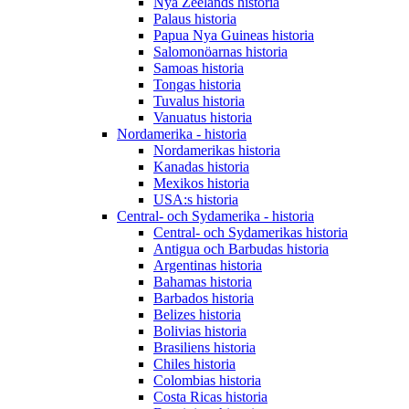
Nya Zeelands historia
Palaus historia
Papua Nya Guineas historia
Salomonöarnas historia
Samoas historia
Tongas historia
Tuvalus historia
Vanuatus historia
Nordamerika - historia
Nordamerikas historia
Kanadas historia
Mexikos historia
USA:s historia
Central- och Sydamerika - historia
Central- och Sydamerikas historia
Antigua och Barbudas historia
Argentinas historia
Bahamas historia
Barbados historia
Belizes historia
Bolivias historia
Brasiliens historia
Chiles historia
Colombias historia
Costa Ricas historia