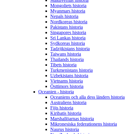
Maldivernas historia
Mongoliets historia
Myanmars historia
Nepals historia
Nordkoreas historia
Pakistans historia
Singapores historia
Sri Lankas historia
Sydkoreas historia
Tadzjikistans historia
Taiwans historia
Thailands historia
Tibets historia
Turkmenistans historia
Uzbekistans historia
Vietnams historia
Östtimors historia
Oceanien - historia
Oceaniens och alla dess länders historia
Australiens historia
Fijis historia
Kiribatis historia
Marshallöarnas historia
Mikronesiska federationens historia
Naurus historia