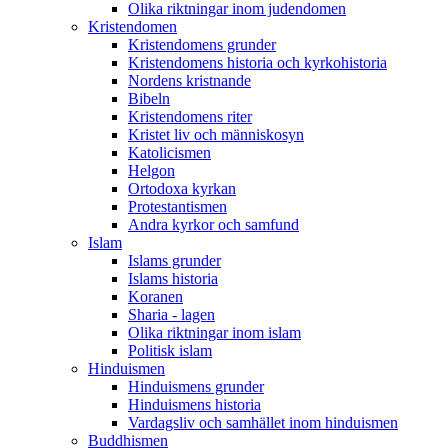
Olika riktningar inom judendomen
Kristendomen
Kristendomens grunder
Kristendomens historia och kyrkohistoria
Nordens kristnande
Bibeln
Kristendomens riter
Kristet liv och människosyn
Katolicismen
Helgon
Ortodoxa kyrkan
Protestantismen
Andra kyrkor och samfund
Islam
Islams grunder
Islams historia
Koranen
Sharia - lagen
Olika riktningar inom islam
Politisk islam
Hinduismen
Hinduismens grunder
Hinduismens historia
Vardagsliv och samhället inom hinduismen
Buddhismen