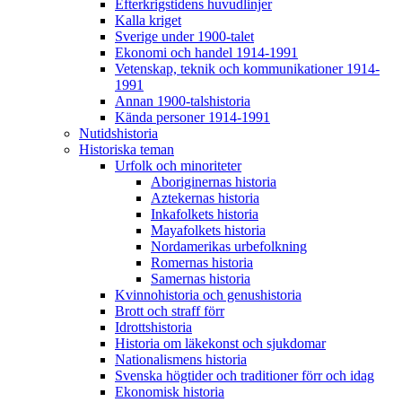
Efterkrigstidens huvudlinjer
Kalla kriget
Sverige under 1900-talet
Ekonomi och handel 1914-1991
Vetenskap, teknik och kommunikationer 1914-
1991
Annan 1900-talshistoria
Kända personer 1914-1991
Nutidshistoria
Historiska teman
Urfolk och minoriteter
Aboriginernas historia
Aztekernas historia
Inkafolkets historia
Mayafolkets historia
Nordamerikas urbefolkning
Romernas historia
Samernas historia
Kvinnohistoria och genushistoria
Brott och straff förr
Idrottshistoria
Historia om läkekonst och sjukdomar
Nationalismens historia
Svenska högtider och traditioner förr och idag
Ekonomisk historia