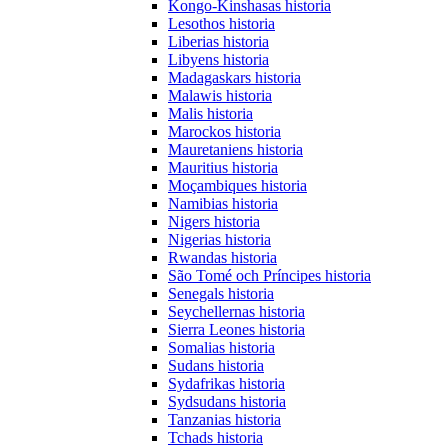
Kongo-Kinshasas historia
Lesothos historia
Liberias historia
Libyens historia
Madagaskars historia
Malawis historia
Malis historia
Marockos historia
Mauretaniens historia
Mauritius historia
Moçambiques historia
Namibias historia
Nigers historia
Nigerias historia
Rwandas historia
São Tomé och Príncipes historia
Senegals historia
Seychellernas historia
Sierra Leones historia
Somalias historia
Sudans historia
Sydafrikas historia
Sydsudans historia
Tanzanias historia
Tchads historia