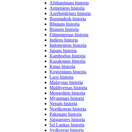
Afghanistans historia
Armeniens historia
Azerbajdzjans historia
Bangladesh historia
Bhutans historia
Bruneis historia
Filippinernas historia
Indiens historia
Indonesiens historia
Japans historia
Kambodjas historia
Kazakstans historia
Kinas historia
Kirgizistans historia
Laos historia
Malaysias historia
Maldivernas historia
Mongoliets historia
Myanmars historia
Nepals historia
Nordkoreas historia
Pakistans historia
Singapores historia
Sri Lankas historia
Sydkoreas historia