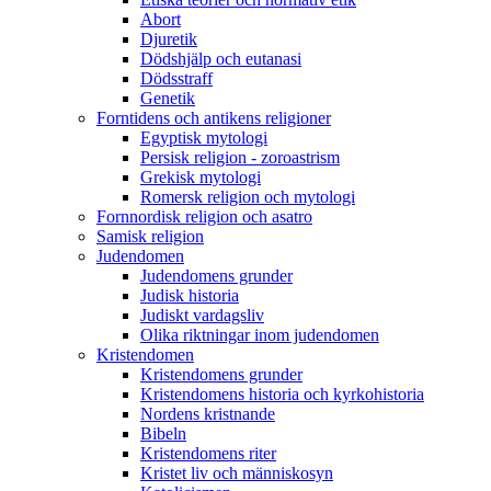
Abort
Djuretik
Dödshjälp och eutanasi
Dödsstraff
Genetik
Forntidens och antikens religioner
Egyptisk mytologi
Persisk religion - zoroastrism
Grekisk mytologi
Romersk religion och mytologi
Fornnordisk religion och asatro
Samisk religion
Judendomen
Judendomens grunder
Judisk historia
Judiskt vardagsliv
Olika riktningar inom judendomen
Kristendomen
Kristendomens grunder
Kristendomens historia och kyrkohistoria
Nordens kristnande
Bibeln
Kristendomens riter
Kristet liv och människosyn