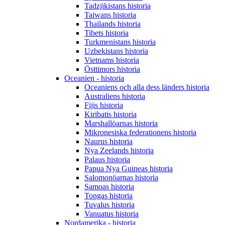
Tadzjikistans historia
Taiwans historia
Thailands historia
Tibets historia
Turkmenistans historia
Uzbekistans historia
Vietnams historia
Östtimors historia
Oceanien - historia
Oceaniens och alla dess länders historia
Australiens historia
Fijis historia
Kiribatis historia
Marshallöarnas historia
Mikronesiska federationens historia
Naurus historia
Nya Zeelands historia
Palaus historia
Papua Nya Guineas historia
Salomonöarnas historia
Samoas historia
Tongas historia
Tuvalus historia
Vanuatus historia
Nordamerika - historia