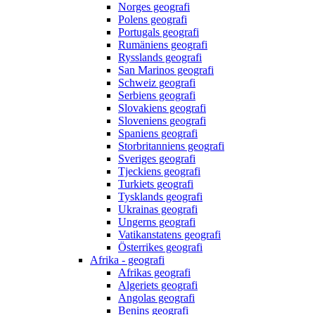
Norges geografi
Polens geografi
Portugals geografi
Rumäniens geografi
Rysslands geografi
San Marinos geografi
Schweiz geografi
Serbiens geografi
Slovakiens geografi
Sloveniens geografi
Spaniens geografi
Storbritanniens geografi
Sveriges geografi
Tjeckiens geografi
Turkiets geografi
Tysklands geografi
Ukrainas geografi
Ungerns geografi
Vatikanstatens geografi
Österrikes geografi
Afrika - geografi
Afrikas geografi
Algeriets geografi
Angolas geografi
Benins geografi