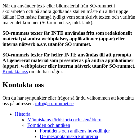
När du använder text- eller bildmaterial från SO-rummet i
skolarbeten och på andra godkända ställen måste du alltid uppge
källan! Det måste framgå tydligt vem som skrivit texten och varifrån
materialet kommer (SO-rummet.se, inkl. länk).
SO-rummets texter får INTE användas fritt som redaktionellt
material på andra webbplatser, applikationer (appar) eller
interna nätverk o.s.v. utanför SO-rummet.
SO-rummets texter får heller INTE användas till att prompta
AI-genererat material som presenteras på andra applikationer
(appar), webbplatser eller interna nätverk utanför SO-rummet.
Kontakta oss
om du har frågor.
Kontakta oss
Om du har synpunkter eller frågor så är du välkommen att kontakta
oss på adressen:
info@so-rummet.se
Historia
Människans förhistoria och stenåldern
Forntiden och antiken
Forntidens och antikens huvudlinjer
De mesopotamiska kulturerna