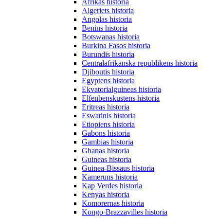
Afrikas historia
Algeriets historia
Angolas historia
Benins historia
Botswanas historia
Burkina Fasos historia
Burundis historia
Centralafrikanska republikens historia
Djiboutis historia
Egyptens historia
Ekvatorialguineas historia
Elfenbenskustens historia
Eritreas historia
Eswatinis historia
Etiopiens historia
Gabons historia
Gambias historia
Ghanas historia
Guineas historia
Guinea-Bissaus historia
Kameruns historia
Kap Verdes historia
Kenyas historia
Komorernas historia
Kongo-Brazzavilles historia