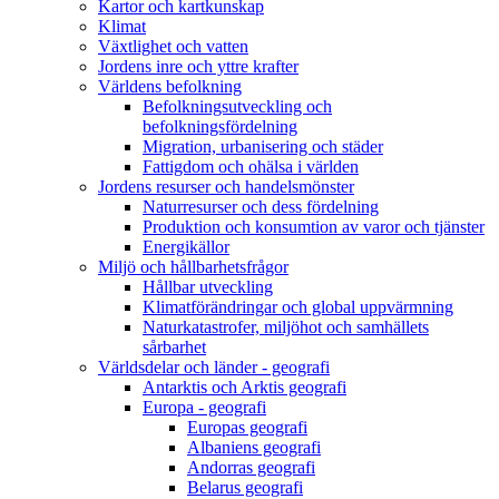
Kartor och kartkunskap
Klimat
Växtlighet och vatten
Jordens inre och yttre krafter
Världens befolkning
Befolkningsutveckling och
befolkningsfördelning
Migration, urbanisering och städer
Fattigdom och ohälsa i världen
Jordens resurser och handelsmönster
Naturresurser och dess fördelning
Produktion och konsumtion av varor och tjänster
Energikällor
Miljö och hållbarhetsfrågor
Hållbar utveckling
Klimatförändringar och global uppvärmning
Naturkatastrofer, miljöhot och samhällets
sårbarhet
Världsdelar och länder - geografi
Antarktis och Arktis geografi
Europa - geografi
Europas geografi
Albaniens geografi
Andorras geografi
Belarus geografi