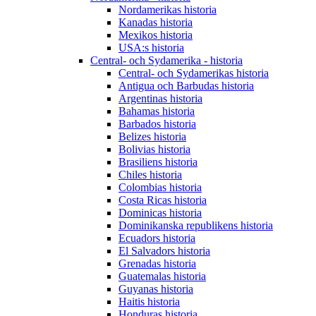
Nordamerikas historia
Kanadas historia
Mexikos historia
USA:s historia
Central- och Sydamerika - historia
Central- och Sydamerikas historia
Antigua och Barbudas historia
Argentinas historia
Bahamas historia
Barbados historia
Belizes historia
Bolivias historia
Brasiliens historia
Chiles historia
Colombias historia
Costa Ricas historia
Dominicas historia
Dominikanska republikens historia
Ecuadors historia
El Salvadors historia
Grenadas historia
Guatemalas historia
Guyanas historia
Haitis historia
Honduras historia