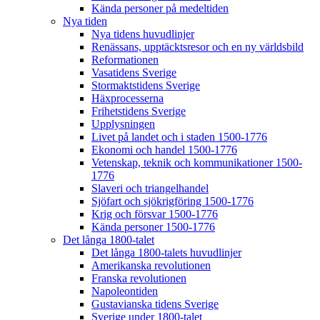
Kända personer på medeltiden
Nya tiden
Nya tidens huvudlinjer
Renässans, upptäcktsresor och en ny världsbild
Reformationen
Vasatidens Sverige
Stormaktstidens Sverige
Häxprocesserna
Frihetstidens Sverige
Upplysningen
Livet på landet och i staden 1500-1776
Ekonomi och handel 1500-1776
Vetenskap, teknik och kommunikationer 1500-
1776
Slaveri och triangelhandel
Sjöfart och sjökrigföring 1500-1776
Krig och försvar 1500-1776
Kända personer 1500-1776
Det långa 1800-talet
Det långa 1800-talets huvudlinjer
Amerikanska revolutionen
Franska revolutionen
Napoleontiden
Gustavianska tidens Sverige
Sverige under 1800-talet