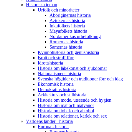
Historiska teman
Urfolk och minoriteter
Aboriginernas historia
Aztekernas historia
Inkafolkets historia
Mayafolkets historia
Nordamerikas urbefolkning
Romernas historia
Samernas historia
Kvinnohistoria och genushistoria
Brott och straff förr
Idrottshistoria
Historia om läkekonst och sjukdomar
Nationalismens historia
Svenska högtider och traditioner förr och idag
Ekonomisk historia
Demokratins historia
Arkitektur- och stilhistoria
Historia om mode, utseende och hygien
Historia om mat och matvanor
Historia om tobak och alkohol
Historia om relationer, kärlek och sex
Världens länder - historia
Europa - historia
Europas historia