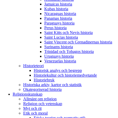
Jamaicas historia
Kubas historia
Nicaraguas historia
Panamas historia
Paraguays historia
Perus historia
Saint Kitts och Nevis historia
Saint Lucias historia
Saint Vincent och Grenadinernas historia
Surinams historia
Trinidad och Tobagos historia
Uruguays historia
Venezuelas historia
Historieteori
Historisk analys och begrepp
Historiekultur och historiemedvetande
Historiebruk
Historiska arkiv, kartor och statistik
Okategoriserad historia
Religionskunskap
Allmänt om religion
Religion och vetenskap
Myt och rit
Etik och moral
Etiska teorier och normativ etik