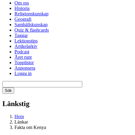
Om oss
Historia
Religionskunskap
Geografi
Samhällskunskap
Quiz & flashcards
Taggar
Lektionstips
Artikelarkiv
Podcast
Året runt
Topplistor
Annonsera
Logga in
Länkstig
Hem
Länkar
Fakta om Kenya