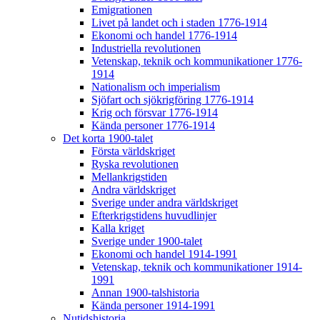
Emigrationen
Livet på landet och i staden 1776-1914
Ekonomi och handel 1776-1914
Industriella revolutionen
Vetenskap, teknik och kommunikationer 1776-
1914
Nationalism och imperialism
Sjöfart och sjökrigföring 1776-1914
Krig och försvar 1776-1914
Kända personer 1776-1914
Det korta 1900-talet
Första världskriget
Ryska revolutionen
Mellankrigstiden
Andra världskriget
Sverige under andra världskriget
Efterkrigstidens huvudlinjer
Kalla kriget
Sverige under 1900-talet
Ekonomi och handel 1914-1991
Vetenskap, teknik och kommunikationer 1914-
1991
Annan 1900-talshistoria
Kända personer 1914-1991
Nutidshistoria