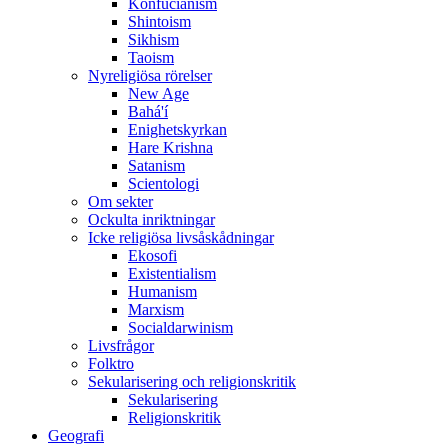
Konfucianism
Shintoism
Sikhism
Taoism
Nyreligiösa rörelser
New Age
Bahá'í
Enighetskyrkan
Hare Krishna
Satanism
Scientologi
Om sekter
Ockulta inriktningar
Icke religiösa livsåskådningar
Ekosofi
Existentialism
Humanism
Marxism
Socialdarwinism
Livsfrågor
Folktro
Sekularisering och religionskritik
Sekularisering
Religionskritik
Geografi