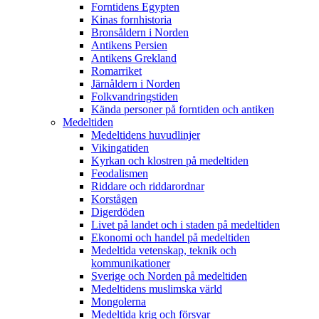
Forntidens Egypten
Kinas fornhistoria
Bronsåldern i Norden
Antikens Persien
Antikens Grekland
Romarriket
Järnåldern i Norden
Folkvandringstiden
Kända personer på forntiden och antiken
Medeltiden
Medeltidens huvudlinjer
Vikingatiden
Kyrkan och klostren på medeltiden
Feodalismen
Riddare och riddarordnar
Korstågen
Digerdöden
Livet på landet och i staden på medeltiden
Ekonomi och handel på medeltiden
Medeltida vetenskap, teknik och
kommunikationer
Sverige och Norden på medeltiden
Medeltidens muslimska värld
Mongolerna
Medeltida krig och försvar