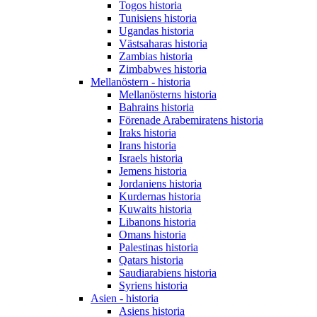
Togos historia
Tunisiens historia
Ugandas historia
Västsaharas historia
Zambias historia
Zimbabwes historia
Mellanöstern - historia
Mellanösterns historia
Bahrains historia
Förenade Arabemiratens historia
Iraks historia
Irans historia
Israels historia
Jemens historia
Jordaniens historia
Kurdernas historia
Kuwaits historia
Libanons historia
Omans historia
Palestinas historia
Qatars historia
Saudiarabiens historia
Syriens historia
Asien - historia
Asiens historia