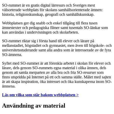
SO-rummet är en gratis digital lärresurs och Sveriges mest
välsorterade webbplats för skolans samhällsorienterade ämnen:
historia, religionskunskap, geografi och samhällskunskap.
Webbplatsen ger dig snabb och enkel tillgång till flera tusen
ämnestexter och pedagogiska filmer samt tusentals SO-länkar som
kan användas i undervisningen och skolarbeten.
SO-rummet riktar sig i första hand till elever och lärare på
mellanstadiet, högstadiet och gymnasiet, men även till högskole- och
universitetsstuderande samt alla andra som är intresserade av de fyra
SO-ämnena.
Syftet med SO-rummet är att förenkla arbetet i skolan för elever och
lärare, dels genom SO-rummets egna material i olika ämnen, dels
genom att samla merparten av alla bra och fria SO-resurser som
finns utspridda på Internet på ett och samma ställe. Målet med sajten
är att skapa inspiration, öka intresset och öka kunskaperna inom SO-
ämnena.
Läs om vilka som står bakom webbplatsen >
Användning av material