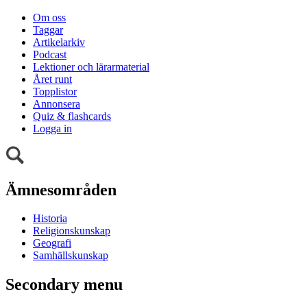
Om oss
Taggar
Artikelarkiv
Podcast
Lektioner och lärarmaterial
Året runt
Topplistor
Annonsera
Quiz & flashcards
Logga in
Ämnesområden
Historia
Religionskunskap
Geografi
Samhällskunskap
Secondary menu