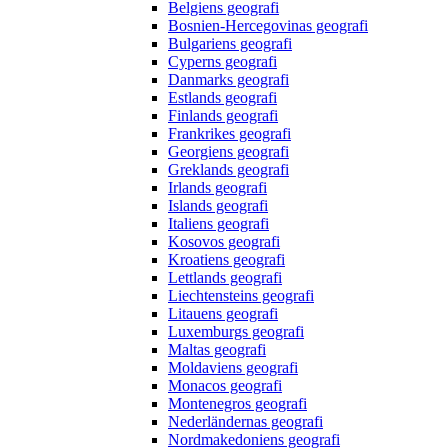
Belgiens geografi
Bosnien-Hercegovinas geografi
Bulgariens geografi
Cyperns geografi
Danmarks geografi
Estlands geografi
Finlands geografi
Frankrikes geografi
Georgiens geografi
Greklands geografi
Irlands geografi
Islands geografi
Italiens geografi
Kosovos geografi
Kroatiens geografi
Lettlands geografi
Liechtensteins geografi
Litauens geografi
Luxemburgs geografi
Maltas geografi
Moldaviens geografi
Monacos geografi
Montenegros geografi
Nederländernas geografi
Nordmakedoniens geografi