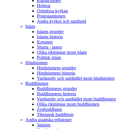
Katolicismen
Helgon
Ortodoxa kyrkan
Protestantismen
Andra kyrkor och samfund
Islam
Islams grunder
Islams historia
Koranen
Sharia - lagen
Olika riktningar inom islam
Politisk islam
Hinduismen
Hinduismens grunder
Hinduismens historia
Vardagsliv och samhället inom hinduismen
Buddhismen
Buddhismens grunder
Buddhismens historia
Vardagsliv och samhället inom buddhismen
Olika riktningar inom buddhismen
Zenbuddhism
Tibetansk buddhism
Andra asiatiska religioner
Jainism