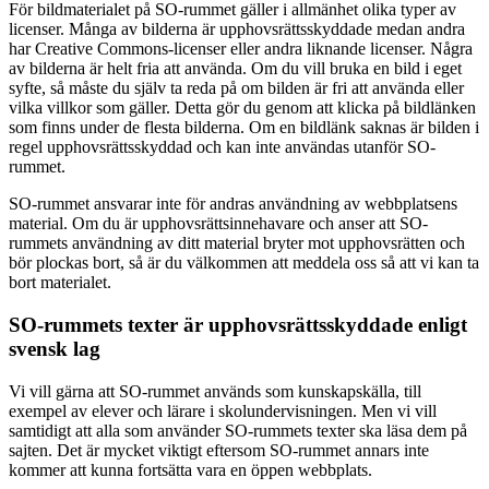
För bildmaterialet på SO-rummet gäller i allmänhet olika typer av
licenser. Många av bilderna är upphovsrättsskyddade medan andra
har Creative Commons-licenser eller andra liknande licenser. Några
av bilderna är helt fria att använda. Om du vill bruka en bild i eget
syfte, så måste du själv ta reda på om bilden är fri att använda eller
vilka villkor som gäller. Detta gör du genom att klicka på bildlänken
som finns under de flesta bilderna. Om en bildlänk saknas är bilden i
regel upphovsrättsskyddad och kan inte användas utanför SO-
rummet.
SO-rummet ansvarar inte för andras användning av webbplatsens
material. Om du är upphovsrättsinnehavare och anser att SO-
rummets användning av ditt material bryter mot upphovsrätten och
bör plockas bort, så är du välkommen att meddela oss så att vi kan ta
bort materialet.
SO-rummets texter är upphovsrättsskyddade enligt
svensk lag
Vi vill gärna att SO-rummet används som kunskapskälla, till
exempel av elever och lärare i skolundervisningen. Men vi vill
samtidigt att alla som använder SO-rummets texter ska läsa dem på
sajten. Det är mycket viktigt eftersom SO-rummet annars inte
kommer att kunna fortsätta vara en öppen webbplats.