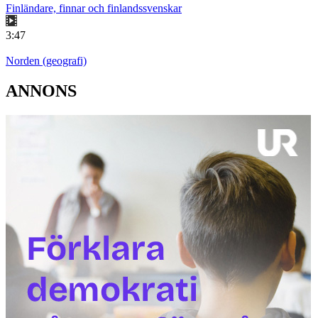
Finländare, finnar och finlandssvenskar
3:47
Norden (geografi)
ANNONS