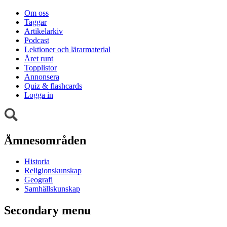
Om oss
Taggar
Artikelarkiv
Podcast
Lektioner och lärarmaterial
Året runt
Topplistor
Annonsera
Quiz & flashcards
Logga in
Ämnesområden
Historia
Religionskunskap
Geografi
Samhällskunskap
Secondary menu