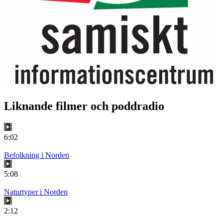
Liknande filmer och poddradio
6:02
Befolkning i Norden
5:08
Naturtyper i Norden
2:12