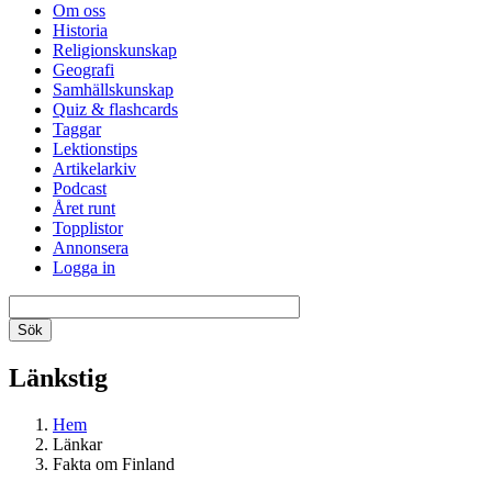
Om oss
Historia
Religionskunskap
Geografi
Samhällskunskap
Quiz & flashcards
Taggar
Lektionstips
Artikelarkiv
Podcast
Året runt
Topplistor
Annonsera
Logga in
Länkstig
Hem
Länkar
Fakta om Finland