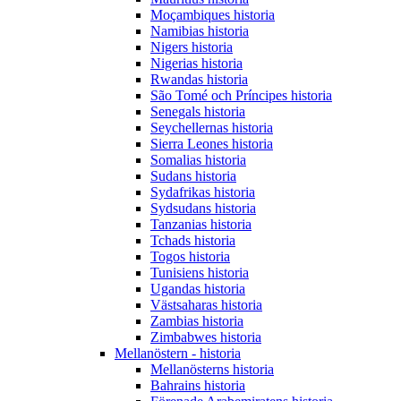
Moçambiques historia
Namibias historia
Nigers historia
Nigerias historia
Rwandas historia
São Tomé och Príncipes historia
Senegals historia
Seychellernas historia
Sierra Leones historia
Somalias historia
Sudans historia
Sydafrikas historia
Sydsudans historia
Tanzanias historia
Tchads historia
Togos historia
Tunisiens historia
Ugandas historia
Västsaharas historia
Zambias historia
Zimbabwes historia
Mellanöstern - historia
Mellanösterns historia
Bahrains historia