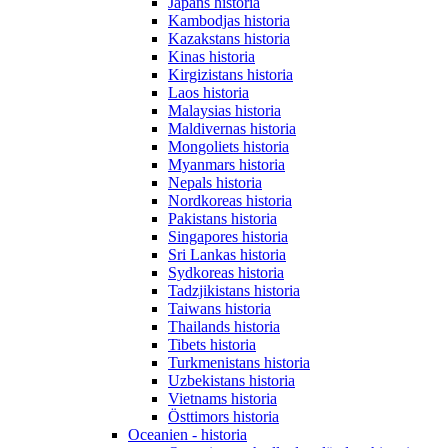
Japans historia
Kambodjas historia
Kazakstans historia
Kinas historia
Kirgizistans historia
Laos historia
Malaysias historia
Maldivernas historia
Mongoliets historia
Myanmars historia
Nepals historia
Nordkoreas historia
Pakistans historia
Singapores historia
Sri Lankas historia
Sydkoreas historia
Tadzjikistans historia
Taiwans historia
Thailands historia
Tibets historia
Turkmenistans historia
Uzbekistans historia
Vietnams historia
Östtimors historia
Oceanien - historia