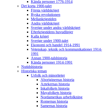
Kända personer 1776-1914
Det korta 1900-talet
Första världskriget
Ryska revolutionen
Mellankrigstiden
Andra världskriget
Sverige under andra världskriget
Efterkrigstidens huvudlinjer
Kalla kriget
Sverige under 1900-talet
Ekonomi och handel 1914-1991
Vetenskap, teknik och kommunikationer 1914-
1991
Annan 1900-talshistoria
Kända personer 1914-1991
Nutidshistoria
Historiska teman
Urfolk och minoriteter
Aboriginernas historia
Aztekernas historia
Inkafolkets historia
Mayafolkets historia
Nordamerikas urbefolkning
Romernas historia
Samernas historia