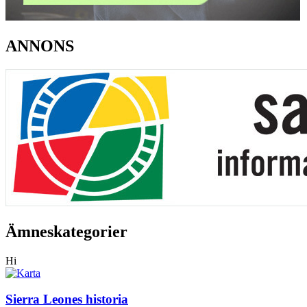
ANNONS
Ämneskategorier
Hi
Sierra Leones historia