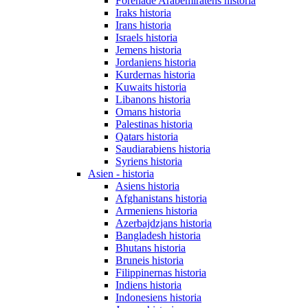
Förenade Arabemiratens historia
Iraks historia
Irans historia
Israels historia
Jemens historia
Jordaniens historia
Kurdernas historia
Kuwaits historia
Libanons historia
Omans historia
Palestinas historia
Qatars historia
Saudiarabiens historia
Syriens historia
Asien - historia
Asiens historia
Afghanistans historia
Armeniens historia
Azerbajdzjans historia
Bangladesh historia
Bhutans historia
Bruneis historia
Filippinernas historia
Indiens historia
Indonesiens historia