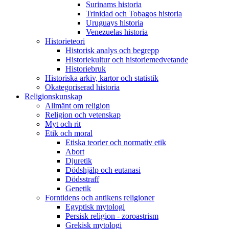
Surinams historia
Trinidad och Tobagos historia
Uruguays historia
Venezuelas historia
Historieteori
Historisk analys och begrepp
Historiekultur och historiemedvetande
Historiebruk
Historiska arkiv, kartor och statistik
Okategoriserad historia
Religionskunskap
Allmänt om religion
Religion och vetenskap
Myt och rit
Etik och moral
Etiska teorier och normativ etik
Abort
Djuretik
Dödshjälp och eutanasi
Dödsstraff
Genetik
Forntidens och antikens religioner
Egyptisk mytologi
Persisk religion - zoroastrism
Grekisk mytologi