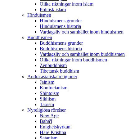
Olika riktningar inom islam
Politisk islam
Hinduismen
Hinduismens grunder
Hinduismens historia
Vardagsliv och samhället inom hinduismen
Buddhismen
Buddhismens grunder
Buddhismens historia
Vardagsliv och samhället inom buddhismen
Olika riktningar inom buddhismen
Zenbuddhism
Tibetansk buddhism
Andra asiatiska religioner
Jainism
Konfucianism
Shintoism
Sikhism
Taoism
Nyreligiösa rörelser
New Age
Bahá'í
Enighetskyrkan
Hare Krishna
Satanism