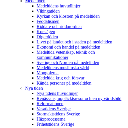
Medeltiden
Medeltidens huvudlinjer
Vikingatiden
Kyrkan och klostren på medeltiden
Feodalismen
Riddare och riddarordnar
Korstågen
Digerdöden
Livet på landet och i staden på medeltiden
Ekonomi och handel på medeltiden
Medeltida vetenskap, teknik och
kommunikationer
Sverige och Norden på medeltiden
Medeltidens muslimska värld
Mongolerna
Medeltida krig och försvar
Kända personer på medeltiden
Nya tiden
Nya tidens huvudlinjer
Renässans, upptäcktsresor och en ny världsbild
Reformationen
Vasatidens Sverige
Stormaktstidens Sverige
Häxprocesserna
Frihetstidens Sverige