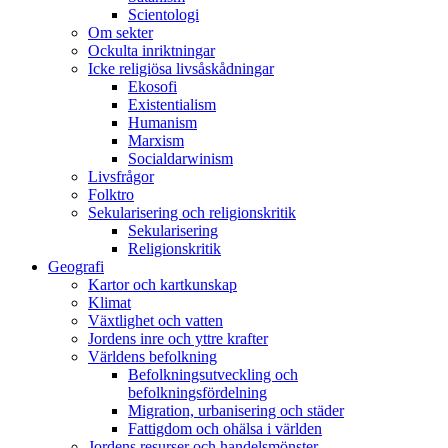
Scientologi
Om sekter
Ockulta inriktningar
Icke religiösa livsåskådningar
Ekosofi
Existentialism
Humanism
Marxism
Socialdarwinism
Livsfrågor
Folktro
Sekularisering och religionskritik
Sekularisering
Religionskritik
Geografi
Kartor och kartkunskap
Klimat
Växtlighet och vatten
Jordens inre och yttre krafter
Världens befolkning
Befolkningsutveckling och
befolkningsfördelning
Migration, urbanisering och städer
Fattigdom och ohälsa i världen
Jordens resurser och handelsmönster