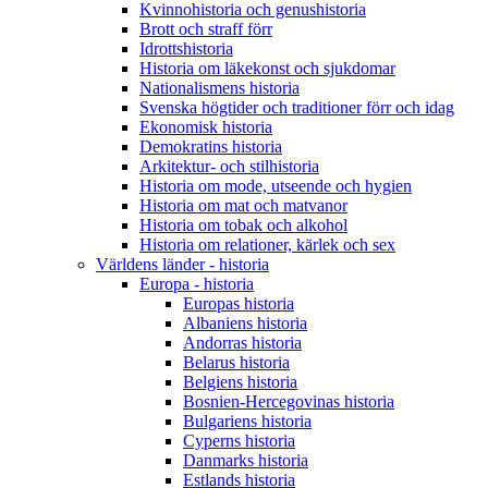
Kvinnohistoria och genushistoria
Brott och straff förr
Idrottshistoria
Historia om läkekonst och sjukdomar
Nationalismens historia
Svenska högtider och traditioner förr och idag
Ekonomisk historia
Demokratins historia
Arkitektur- och stilhistoria
Historia om mode, utseende och hygien
Historia om mat och matvanor
Historia om tobak och alkohol
Historia om relationer, kärlek och sex
Världens länder - historia
Europa - historia
Europas historia
Albaniens historia
Andorras historia
Belarus historia
Belgiens historia
Bosnien-Hercegovinas historia
Bulgariens historia
Cyperns historia
Danmarks historia
Estlands historia