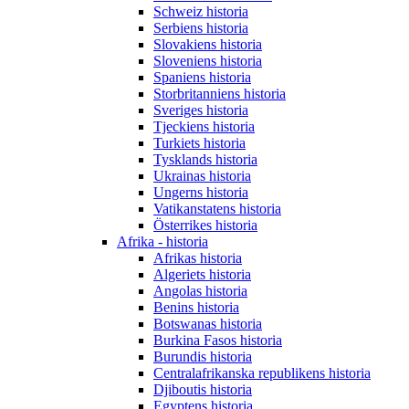
Schweiz historia
Serbiens historia
Slovakiens historia
Sloveniens historia
Spaniens historia
Storbritanniens historia
Sveriges historia
Tjeckiens historia
Turkiets historia
Tysklands historia
Ukrainas historia
Ungerns historia
Vatikanstatens historia
Österrikes historia
Afrika - historia
Afrikas historia
Algeriets historia
Angolas historia
Benins historia
Botswanas historia
Burkina Fasos historia
Burundis historia
Centralafrikanska republikens historia
Djiboutis historia
Egyptens historia