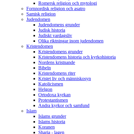
Romersk religion och mytologi
Fornnordisk religion och asatro
Samisk religion
Judendomen
Judendomens grunder
Judisk historia
Judiskt vardagsliv
Olika riktningar inom judendomen
Kristendomen
Kristendomens grunder
Kristendomens historia och kyrkohistoria
Nordens kristnande
Bibeln
Kristendomens riter
Kristet liv och människosyn
Katolicismen
Helgon
Ortodoxa kyrkan
Protestantismen
Andra kyrkor och samfund
Islam
Islams grunder
Islams historia
Koranen
Sharia - lagen