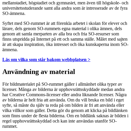
mellanstadiet, högstadiet och gymnasiet, men även till högskole- och
universitetsstuderande samt alla andra som är intresserade av de fyra
SO-ämnena.
Syftet med SO-rummet är att förenkla arbetet i skolan för elever och
lärare, dels genom SO-rummets egna material i olika ämnen, dels
genom att samla merparten av alla bra och fria SO-resurser som
finns utspridda på Internet på ett och samma ställe. Målet med sajten
är att skapa inspiration, öka intresset och öka kunskaperna inom SO-
ämnena.
Läs om vilka som står bakom webbplatsen >
Användning av material
För bildmaterialet på SO-rummet gäller i allmänhet olika typer av
licenser. Många av bilderna är upphovsrättsskyddade medan andra
har Creative Commons-licenser eller andra liknande licenser. Några
av bilderna är helt fria att använda. Om du vill bruka en bild i eget
syfte, så måste du själv ta reda på om bilden är fri att använda eller
vilka villkor som gäller. Detta gör du genom att klicka på bildlänken
som finns under de flesta bilderna. Om en bildlänk saknas är bilden i
regel upphovsrättsskyddad och kan inte användas utanför SO-
rummet.