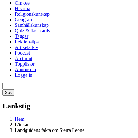
Om oss
Historia
Religionskunskap
Geografi
Samhällskunskap
Quiz & flashcards
Taggar
Lektionstips
Artikelarkiv
Podcast
Året runt
Topplistor
Annonsera
Logga in
Länkstig
Hem
Länkar
Landguidens fakta om Sierra Leone