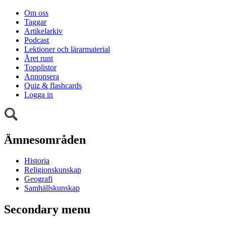
Om oss
Taggar
Artikelarkiv
Podcast
Lektioner och lärarmaterial
Året runt
Topplistor
Annonsera
Quiz & flashcards
Logga in
Ämnesområden
Historia
Religionskunskap
Geografi
Samhällskunskap
Secondary menu