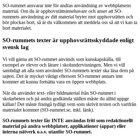
SO-rummet ansvarar inte för andras användning av webbplatsens
material. Om du är upphovsrättsinnehavare och anser att SO-
rummets användning av ditt material bryter mot upphovsrätten och
bör plockas bort, så är du välkommen att meddela oss så att vi kan ta
bort materialet.
SO-rummets texter är upphovsrättsskyddade enligt
svensk lag
Vi vill gärna att SO-rummet används som kunskapskälla, till
exempel av elever och lärare i skolundervisningen. Men vi vill
samtidigt att alla som använder SO-rummets texter ska läsa dem på
sajten. Det är mycket viktigt eftersom SO-rummet annars inte
kommer att kunna fortsätta vara en öppen webbplats.
När du använder text- eller bildmaterial från SO-rummet i
skolarbeten och på andra godkända ställen måste du alltid uppge
källan! Det måste framgå tydligt vem som skrivit texten och varifrån
materialet kommer (SO-rummet.se, inkl. länk).
SO-rummets texter får INTE användas fritt som redaktionellt
material på andra webbplatser, applikationer (appar) eller
interna nätverk o.s.v. utanför SO-rummet.