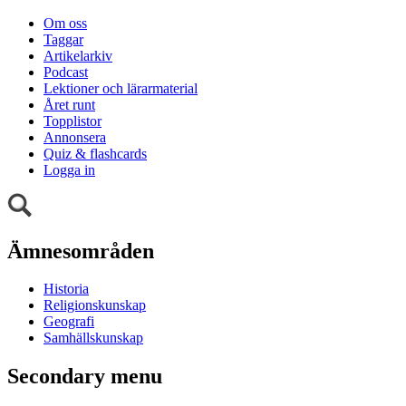
Om oss
Taggar
Artikelarkiv
Podcast
Lektioner och lärarmaterial
Året runt
Topplistor
Annonsera
Quiz & flashcards
Logga in
Ämnesområden
Historia
Religionskunskap
Geografi
Samhällskunskap
Secondary menu