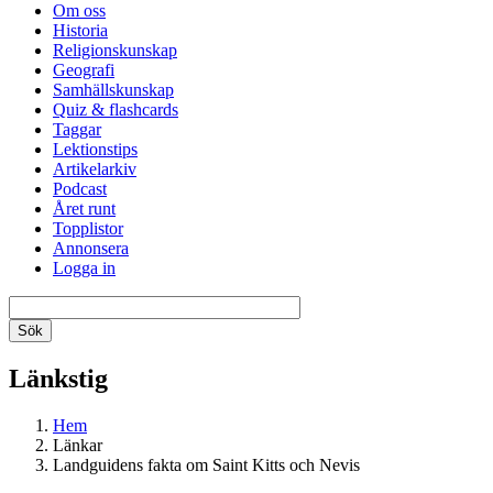
Om oss
Historia
Religionskunskap
Geografi
Samhällskunskap
Quiz & flashcards
Taggar
Lektionstips
Artikelarkiv
Podcast
Året runt
Topplistor
Annonsera
Logga in
Länkstig
Hem
Länkar
Landguidens fakta om Saint Kitts och Nevis