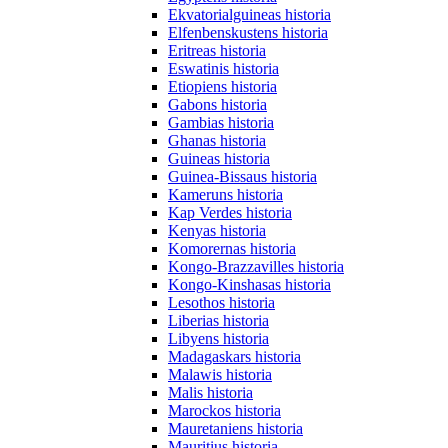
Ekvatorialguineas historia
Elfenbenskustens historia
Eritreas historia
Eswatinis historia
Etiopiens historia
Gabons historia
Gambias historia
Ghanas historia
Guineas historia
Guinea-Bissaus historia
Kameruns historia
Kap Verdes historia
Kenyas historia
Komorernas historia
Kongo-Brazzavilles historia
Kongo-Kinshasas historia
Lesothos historia
Liberias historia
Libyens historia
Madagaskars historia
Malawis historia
Malis historia
Marockos historia
Mauretaniens historia
Mauritius historia