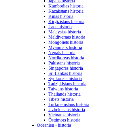
Japans historia
Kambodjas historia
Kazakstans historia
Kinas historia
Kirgizistans historia
Laos historia
Malaysias historia
Maldivernas historia
Mongoliets historia
Myanmars historia
Nepals historia
Nordkoreas historia
Pakistans historia
Singapores historia
Sri Lankas historia
Sydkoreas historia
Tadzjikistans historia
Taiwans historia
Thailands historia
Tibets historia
Turkmenistans historia
Uzbekistans historia
Vietnams historia
Östtimors historia
Oceanien - historia