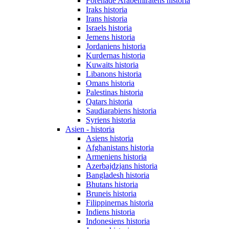
Förenade Arabemiratens historia
Iraks historia
Irans historia
Israels historia
Jemens historia
Jordaniens historia
Kurdernas historia
Kuwaits historia
Libanons historia
Omans historia
Palestinas historia
Qatars historia
Saudiarabiens historia
Syriens historia
Asien - historia
Asiens historia
Afghanistans historia
Armeniens historia
Azerbajdzjans historia
Bangladesh historia
Bhutans historia
Bruneis historia
Filippinernas historia
Indiens historia
Indonesiens historia