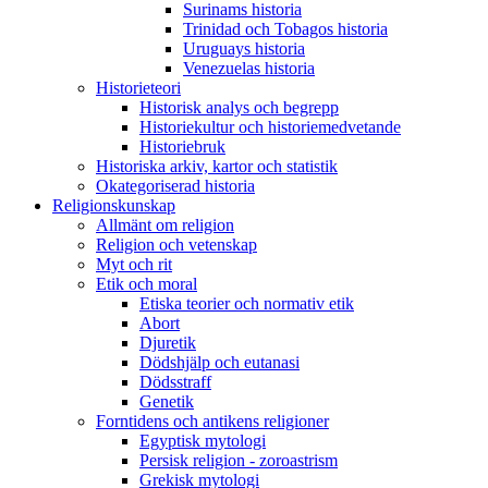
Surinams historia
Trinidad och Tobagos historia
Uruguays historia
Venezuelas historia
Historieteori
Historisk analys och begrepp
Historiekultur och historiemedvetande
Historiebruk
Historiska arkiv, kartor och statistik
Okategoriserad historia
Religionskunskap
Allmänt om religion
Religion och vetenskap
Myt och rit
Etik och moral
Etiska teorier och normativ etik
Abort
Djuretik
Dödshjälp och eutanasi
Dödsstraff
Genetik
Forntidens och antikens religioner
Egyptisk mytologi
Persisk religion - zoroastrism
Grekisk mytologi