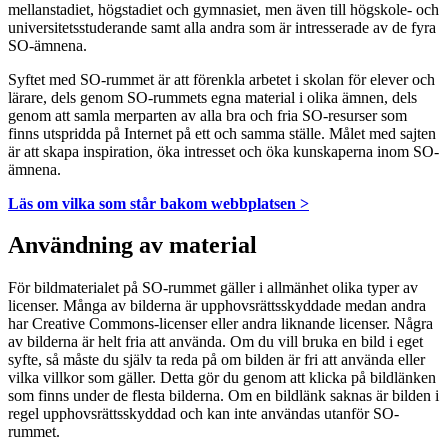
mellanstadiet, högstadiet och gymnasiet, men även till högskole- och
universitetsstuderande samt alla andra som är intresserade av de fyra
SO-ämnena.
Syftet med SO-rummet är att förenkla arbetet i skolan för elever och
lärare, dels genom SO-rummets egna material i olika ämnen, dels
genom att samla merparten av alla bra och fria SO-resurser som
finns utspridda på Internet på ett och samma ställe. Målet med sajten
är att skapa inspiration, öka intresset och öka kunskaperna inom SO-
ämnena.
Läs om vilka som står bakom webbplatsen >
Användning av material
För bildmaterialet på SO-rummet gäller i allmänhet olika typer av
licenser. Många av bilderna är upphovsrättsskyddade medan andra
har Creative Commons-licenser eller andra liknande licenser. Några
av bilderna är helt fria att använda. Om du vill bruka en bild i eget
syfte, så måste du själv ta reda på om bilden är fri att använda eller
vilka villkor som gäller. Detta gör du genom att klicka på bildlänken
som finns under de flesta bilderna. Om en bildlänk saknas är bilden i
regel upphovsrättsskyddad och kan inte användas utanför SO-
rummet.