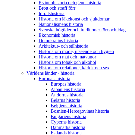
Kvinnohistoria och genushistoria
Brott och straff förr
Idrottshistoria
Historia om läkekonst och sjukdomar
Nationalismens historia
Svenska högtider och traditioner förr och idag
Ekonomisk historia
Demokratins historia
Arkitektur- och stilhistoria
Historia om mode, utseende och hygien
Historia om mat och matvanor
Historia om tobak och alkohol
Historia om relationer, kärlek och sex
Världens länder - historia
Europa - historia
Europas historia
Albaniens historia
Andorras historia
Belarus historia
Belgiens historia
Bosnien-Hercegovinas historia
Bulgariens historia
Cyperns historia
Danmarks historia
Estlands historia