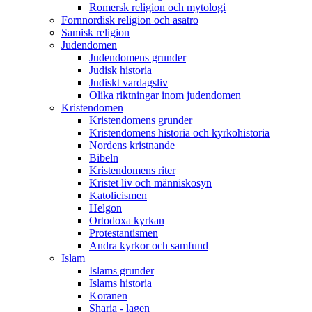
Romersk religion och mytologi
Fornnordisk religion och asatro
Samisk religion
Judendomen
Judendomens grunder
Judisk historia
Judiskt vardagsliv
Olika riktningar inom judendomen
Kristendomen
Kristendomens grunder
Kristendomens historia och kyrkohistoria
Nordens kristnande
Bibeln
Kristendomens riter
Kristet liv och människosyn
Katolicismen
Helgon
Ortodoxa kyrkan
Protestantismen
Andra kyrkor och samfund
Islam
Islams grunder
Islams historia
Koranen
Sharia - lagen