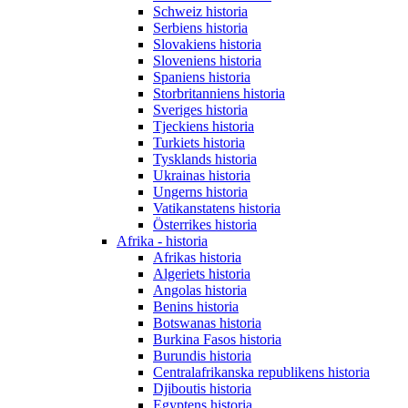
Schweiz historia
Serbiens historia
Slovakiens historia
Sloveniens historia
Spaniens historia
Storbritanniens historia
Sveriges historia
Tjeckiens historia
Turkiets historia
Tysklands historia
Ukrainas historia
Ungerns historia
Vatikanstatens historia
Österrikes historia
Afrika - historia
Afrikas historia
Algeriets historia
Angolas historia
Benins historia
Botswanas historia
Burkina Fasos historia
Burundis historia
Centralafrikanska republikens historia
Djiboutis historia
Egyptens historia