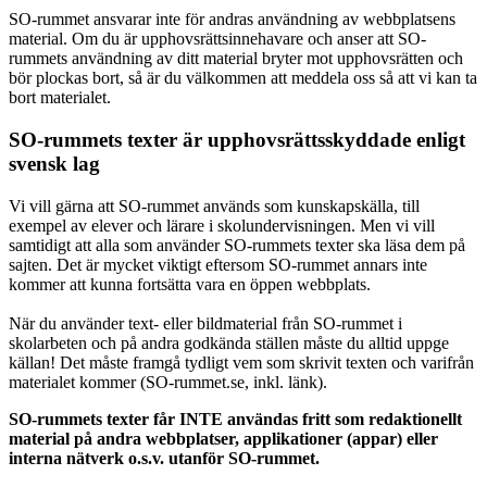
SO-rummet ansvarar inte för andras användning av webbplatsens
material. Om du är upphovsrättsinnehavare och anser att SO-
rummets användning av ditt material bryter mot upphovsrätten och
bör plockas bort, så är du välkommen att meddela oss så att vi kan ta
bort materialet.
SO-rummets texter är upphovsrättsskyddade enligt
svensk lag
Vi vill gärna att SO-rummet används som kunskapskälla, till
exempel av elever och lärare i skolundervisningen. Men vi vill
samtidigt att alla som använder SO-rummets texter ska läsa dem på
sajten. Det är mycket viktigt eftersom SO-rummet annars inte
kommer att kunna fortsätta vara en öppen webbplats.
När du använder text- eller bildmaterial från SO-rummet i
skolarbeten och på andra godkända ställen måste du alltid uppge
källan! Det måste framgå tydligt vem som skrivit texten och varifrån
materialet kommer (SO-rummet.se, inkl. länk).
SO-rummets texter får INTE användas fritt som redaktionellt
material på andra webbplatser, applikationer (appar) eller
interna nätverk o.s.v. utanför SO-rummet.