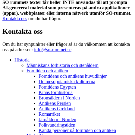
SO-rummets texter får heller INTE användas till att prompta
AI-genererat material som presenteras på andra applikationer
(appar), webbplatser eller interna nätverk utanför SO-rummet.
Kontakta oss
om du har frågor.
Kontakta oss
Om du har synpunkter eller frågor så är du välkommen att kontakta
oss på adressen:
info@so-rummet.se
Historia
Människans förhistoria och stenåldern
Forntiden och antiken
Forntidens och antikens huvudlinjer
De mesopotamiska kulturerna
Forntidens Egypten
Kinas fornhistoria
Bronsåldern i Norden
Antikens Persien
Antikens Grekland
Romarriket
Järnåldern i Norden
Folkvandringstiden
Kända personer på forntiden och antiken