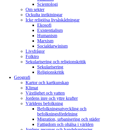
Scientologi
Om sekter
Ockulta inriktningar
Icke religiösa livsåskådningar
Ekosofi
Existentialism
Humanism
Marxism
Socialdarwinism
Livsfrågor
Folktro
Sekularisering och religionskritik
Sekularisering
Religionskritik
Geografi
Kartor och kartkunskap
Klimat
Växtlighet och vatten
Jordens inre och yttre krafter
Världens befolkning
Befolkningsutveckling och
befolkningsfördelning
Migration, urbanisering och städer
Fattigdom och ohälsa i världen
Jordens resurser och handelsmönster