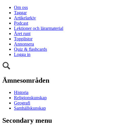
Om oss
Taggar
Artikelarkiv
Podcast
Lektioner och lärarmaterial
Året runt
Topplistor
Annonsera
Quiz & flashcards
Logga in
Ämnesområden
Historia
Religionskunskap
Geografi
Samhällskunskap
Secondary menu