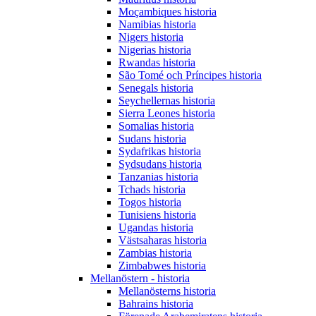
Moçambiques historia
Namibias historia
Nigers historia
Nigerias historia
Rwandas historia
São Tomé och Príncipes historia
Senegals historia
Seychellernas historia
Sierra Leones historia
Somalias historia
Sudans historia
Sydafrikas historia
Sydsudans historia
Tanzanias historia
Tchads historia
Togos historia
Tunisiens historia
Ugandas historia
Västsaharas historia
Zambias historia
Zimbabwes historia
Mellanöstern - historia
Mellanösterns historia
Bahrains historia