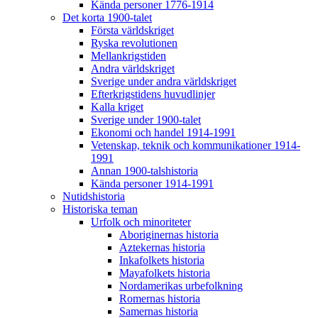
Kända personer 1776-1914
Det korta 1900-talet
Första världskriget
Ryska revolutionen
Mellankrigstiden
Andra världskriget
Sverige under andra världskriget
Efterkrigstidens huvudlinjer
Kalla kriget
Sverige under 1900-talet
Ekonomi och handel 1914-1991
Vetenskap, teknik och kommunikationer 1914-
1991
Annan 1900-talshistoria
Kända personer 1914-1991
Nutidshistoria
Historiska teman
Urfolk och minoriteter
Aboriginernas historia
Aztekernas historia
Inkafolkets historia
Mayafolkets historia
Nordamerikas urbefolkning
Romernas historia
Samernas historia