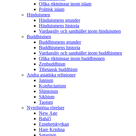
Olika riktningar inom islam
Politisk islam
Hinduismen
Hinduismens grunder
Hinduismens historia
Vardagsliv och samhället inom hinduismen
Buddhismen
Buddhismens grunder
Buddhismens historia
Vardagsliv och samhället inom buddhismen
Olika riktningar inom buddhismen
Zenbuddhism
Tibetansk buddhism
Andra asiatiska religioner
Jainism
Konfucianism
Shintoism
Sikhism
Taoism
Nyreligiösa rörelser
New Age
Bahá'í
Enighetskyrkan
Hare Krishna
Satanism