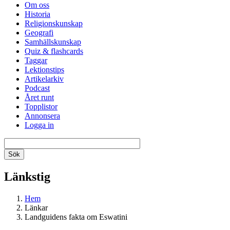
Om oss
Historia
Religionskunskap
Geografi
Samhällskunskap
Quiz & flashcards
Taggar
Lektionstips
Artikelarkiv
Podcast
Året runt
Topplistor
Annonsera
Logga in
Länkstig
Hem
Länkar
Landguidens fakta om Eswatini