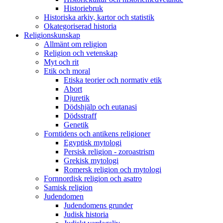
Historiebruk
Historiska arkiv, kartor och statistik
Okategoriserad historia
Religionskunskap
Allmänt om religion
Religion och vetenskap
Myt och rit
Etik och moral
Etiska teorier och normativ etik
Abort
Djuretik
Dödshjälp och eutanasi
Dödsstraff
Genetik
Forntidens och antikens religioner
Egyptisk mytologi
Persisk religion - zoroastrism
Grekisk mytologi
Romersk religion och mytologi
Fornnordisk religion och asatro
Samisk religion
Judendomen
Judendomens grunder
Judisk historia