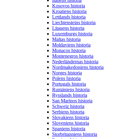
Italiens historia
Kosovos historia
Kroatiens historia
Lettlands historia
Liechtensteins historia
Litauens historia
Luxemburgs historia
Maltas historia
Moldaviens historia
Monacos historia
Montenegros historia
Nederländernas historia
Nordmakedoniens historia
Norges historia
Polens historia
Portugals historia
Rumäniens historia
Rysslands historia
San Marinos historia
Schweiz historia
Serbiens historia
Slovakiens historia
Sloveniens historia
Spaniens historia
Storbritanniens historia