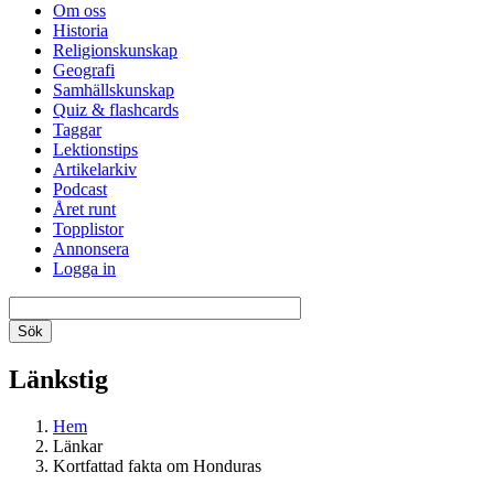
Om oss
Historia
Religionskunskap
Geografi
Samhällskunskap
Quiz & flashcards
Taggar
Lektionstips
Artikelarkiv
Podcast
Året runt
Topplistor
Annonsera
Logga in
Länkstig
Hem
Länkar
Kortfattad fakta om Honduras