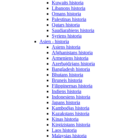
Kuwaits historia
Libanons historia
Omans historia
Palestinas historia
Qatars historia
Saudiarabiens historia
Syriens historia
Asien - historia
Asiens historia
Afghanistans historia
Armeniens historia
Azerbajdzjans historia
Bangladesh historia
Bhutans historia
Bruneis historia
Filippinernas historia
Indiens historia
Indonesiens historia
Japans historia
Kambodjas historia
Kazakstans historia
Kinas historia
Kirgizistans historia
Laos historia
Malaysias historia