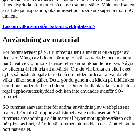
finns utspridda på Internet på ett och samma ställe. Målet med sajten
är att skapa inspiration, öka intresset och öka kunskaperna inom SO-
ämnena.
Läs om vilka som står bakom webbplatsen >
Användning av material
För bildmaterialet på SO-rummet gäller i allmänhet olika typer av
licenser. Många av bilderna är upphovsrättsskyddade medan andra
har Creative Commons-licenser eller andra liknande licenser. Några
av bilderna är helt fria att använda. Om du vill bruka en bild i eget
syfte, så måste du själv ta reda på om bilden är fri att använda eller
vilka villkor som gäller. Detta gör du genom att klicka på bildlänken
som finns under de flesta bilderna. Om en bildlänk saknas är bilden i
regel upphovsrättsskyddad och kan inte användas utanför SO-
rummet.
SO-rummet ansvarar inte för andras användning av webbplatsens
material. Om du är upphovsrättsinnehavare och anser att SO-
rummets användning av ditt material bryter mot upphovsrätten och
bör plockas bort, så är du välkommen att meddela oss så att vi kan ta
bort materialet.