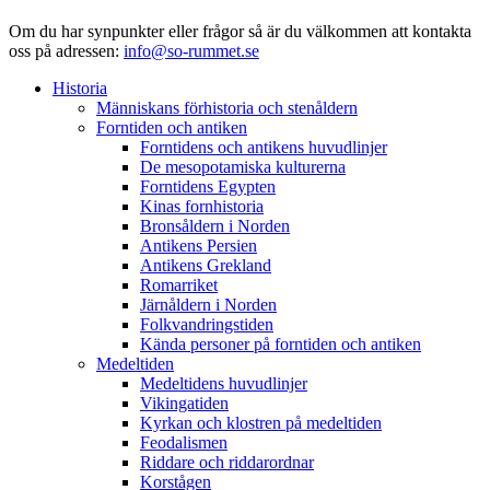
Om du har synpunkter eller frågor så är du välkommen att kontakta
oss på adressen:
info@so-rummet.se
Historia
Människans förhistoria och stenåldern
Forntiden och antiken
Forntidens och antikens huvudlinjer
De mesopotamiska kulturerna
Forntidens Egypten
Kinas fornhistoria
Bronsåldern i Norden
Antikens Persien
Antikens Grekland
Romarriket
Järnåldern i Norden
Folkvandringstiden
Kända personer på forntiden och antiken
Medeltiden
Medeltidens huvudlinjer
Vikingatiden
Kyrkan och klostren på medeltiden
Feodalismen
Riddare och riddarordnar
Korstågen