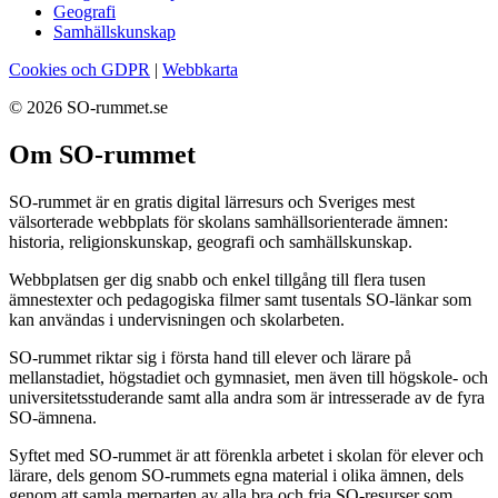
Geografi
Samhällskunskap
Cookies och GDPR
|
Webbkarta
© 2026 SO-rummet.se
Om SO-rummet
SO-rummet är en gratis digital lärresurs och Sveriges mest
välsorterade webbplats för skolans samhällsorienterade ämnen:
historia, religionskunskap, geografi och samhällskunskap.
Webbplatsen ger dig snabb och enkel tillgång till flera tusen
ämnestexter och pedagogiska filmer samt tusentals SO-länkar som
kan användas i undervisningen och skolarbeten.
SO-rummet riktar sig i första hand till elever och lärare på
mellanstadiet, högstadiet och gymnasiet, men även till högskole- och
universitetsstuderande samt alla andra som är intresserade av de fyra
SO-ämnena.
Syftet med SO-rummet är att förenkla arbetet i skolan för elever och
lärare, dels genom SO-rummets egna material i olika ämnen, dels
genom att samla merparten av alla bra och fria SO-resurser som