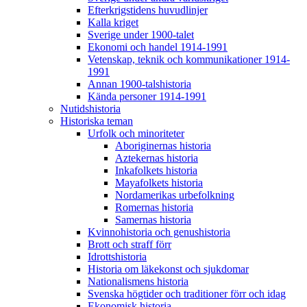
Efterkrigstidens huvudlinjer
Kalla kriget
Sverige under 1900-talet
Ekonomi och handel 1914-1991
Vetenskap, teknik och kommunikationer 1914-
1991
Annan 1900-talshistoria
Kända personer 1914-1991
Nutidshistoria
Historiska teman
Urfolk och minoriteter
Aboriginernas historia
Aztekernas historia
Inkafolkets historia
Mayafolkets historia
Nordamerikas urbefolkning
Romernas historia
Samernas historia
Kvinnohistoria och genushistoria
Brott och straff förr
Idrottshistoria
Historia om läkekonst och sjukdomar
Nationalismens historia
Svenska högtider och traditioner förr och idag
Ekonomisk historia