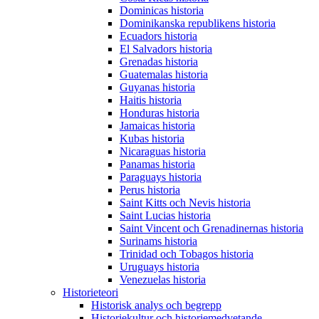
Dominicas historia
Dominikanska republikens historia
Ecuadors historia
El Salvadors historia
Grenadas historia
Guatemalas historia
Guyanas historia
Haitis historia
Honduras historia
Jamaicas historia
Kubas historia
Nicaraguas historia
Panamas historia
Paraguays historia
Perus historia
Saint Kitts och Nevis historia
Saint Lucias historia
Saint Vincent och Grenadinernas historia
Surinams historia
Trinidad och Tobagos historia
Uruguays historia
Venezuelas historia
Historieteori
Historisk analys och begrepp
Historiekultur och historiemedvetande