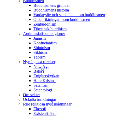
Buddhismen
Buddhismens grunder
Buddhismens historia
Vardagsliv och samhället inom buddhismen
Olika riktningar inom buddhismen
Zenbuddhism
Tibetansk buddhism
Andra asiatiska religioner
Jainism
Konfucianism
Shintoism
Sikhism
Taoism
Nyreligiösa rörelser
New Age
Bahá'í
Enighetskyrkan
Hare Krishna
Satanism
Scientologi
Om sekter
Ockulta inriktningar
Icke religiösa livsåskådningar
Ekosofi
Existentialism