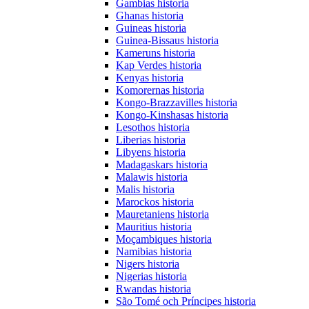
Gambias historia
Ghanas historia
Guineas historia
Guinea-Bissaus historia
Kameruns historia
Kap Verdes historia
Kenyas historia
Komorernas historia
Kongo-Brazzavilles historia
Kongo-Kinshasas historia
Lesothos historia
Liberias historia
Libyens historia
Madagaskars historia
Malawis historia
Malis historia
Marockos historia
Mauretaniens historia
Mauritius historia
Moçambiques historia
Namibias historia
Nigers historia
Nigerias historia
Rwandas historia
São Tomé och Príncipes historia