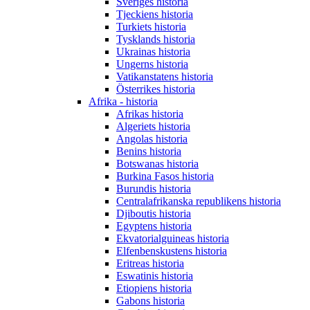
Sveriges historia
Tjeckiens historia
Turkiets historia
Tysklands historia
Ukrainas historia
Ungerns historia
Vatikanstatens historia
Österrikes historia
Afrika - historia
Afrikas historia
Algeriets historia
Angolas historia
Benins historia
Botswanas historia
Burkina Fasos historia
Burundis historia
Centralafrikanska republikens historia
Djiboutis historia
Egyptens historia
Ekvatorialguineas historia
Elfenbenskustens historia
Eritreas historia
Eswatinis historia
Etiopiens historia
Gabons historia