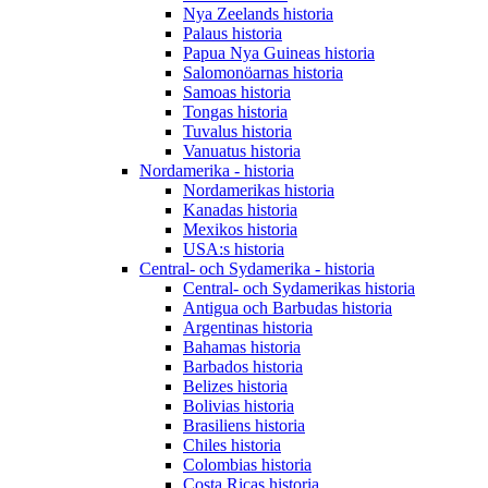
Nya Zeelands historia
Palaus historia
Papua Nya Guineas historia
Salomonöarnas historia
Samoas historia
Tongas historia
Tuvalus historia
Vanuatus historia
Nordamerika - historia
Nordamerikas historia
Kanadas historia
Mexikos historia
USA:s historia
Central- och Sydamerika - historia
Central- och Sydamerikas historia
Antigua och Barbudas historia
Argentinas historia
Bahamas historia
Barbados historia
Belizes historia
Bolivias historia
Brasiliens historia
Chiles historia
Colombias historia
Costa Ricas historia