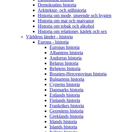
Demokratins historia
Arkitektur- och stilhistoria
Historia om mode, utseende och hygien
Historia om mat och matvanor
Historia om tobak och alkohol
Historia om relationer, kärlek och sex
Världens länder - historia
Europa - historia
Europas historia
Albaniens historia
Andorras historia
Belarus historia
Belgiens historia
Bosnien-Hercegovinas historia
Bulgariens historia
Cyperns historia
Danmarks historia
Estlands historia
Finlands historia
Frankrikes historia
Georgiens historia
Greklands historia
Irlands historia
Islands historia