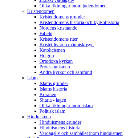
Judiskt vardagsliv
Olika riktningar inom judendomen
Kristendomen
Kristendomens grunder
Kristendomens historia och kyrkohistoria
Nordens kristnande
Bibeln
Kristendomens riter
Kristet liv och människosyn
Katolicismen
Helgon
Ortodoxa kyrkan
Protestantismen
Andra kyrkor och samfund
Islam
Islams grunder
Islams historia
Koranen
Sharia - lagen
Olika riktningar inom islam
Politisk islam
Hinduismen
Hinduismens grunder
Hinduismens historia
Vardagsliv och samhället inom hinduismen