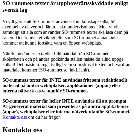
SO-rummets texter är upphovsrättsskyddade enligt
svensk lag
Vi vill gärna att SO-rummet används som kunskapskälla, till
exempel av elever och lärare i skolundervisningen. Men vi vill
samtidigt att alla som använder SO-rummets texter ska läsa dem på
sajten. Det är mycket viktigt eftersom SO-rummet annars inte
kommer att kunna fortsätta vara en öppen webbplats.
När du använder text- eller bildmaterial från SO-rummet i
skolarbeten och på andra godkända ställen måste du alltid uppge
källan! Det måste framgå tydligt vem som skrivit texten och varifrån
materialet kommer (SO-rummet.se, inkl. länk).
SO-rummets texter får INTE användas fritt som redaktionellt
material på andra webbplatser, applikationer (appar) eller
interna nätverk o.s.v. utanför SO-rummet.
SO-rummets texter får heller INTE användas till att prompta
AI-genererat material som presenteras på andra applikationer
(appar), webbplatser eller interna nätverk utanför SO-rummet.
Kontakta oss
om du har frågor.
Kontakta oss