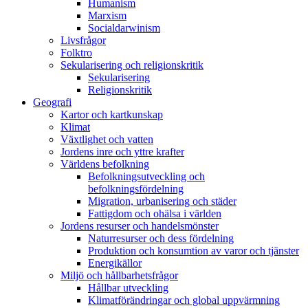
Humanism
Marxism
Socialdarwinism
Livsfrågor
Folktro
Sekularisering och religionskritik
Sekularisering
Religionskritik
Geografi
Kartor och kartkunskap
Klimat
Växtlighet och vatten
Jordens inre och yttre krafter
Världens befolkning
Befolkningsutveckling och
befolkningsfördelning
Migration, urbanisering och städer
Fattigdom och ohälsa i världen
Jordens resurser och handelsmönster
Naturresurser och dess fördelning
Produktion och konsumtion av varor och tjänster
Energikällor
Miljö och hållbarhetsfrågor
Hållbar utveckling
Klimatförändringar och global uppvärmning