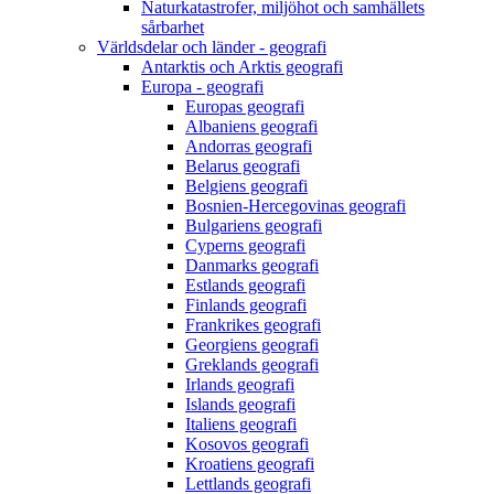
Naturkatastrofer, miljöhot och samhällets
sårbarhet
Världsdelar och länder - geografi
Antarktis och Arktis geografi
Europa - geografi
Europas geografi
Albaniens geografi
Andorras geografi
Belarus geografi
Belgiens geografi
Bosnien-Hercegovinas geografi
Bulgariens geografi
Cyperns geografi
Danmarks geografi
Estlands geografi
Finlands geografi
Frankrikes geografi
Georgiens geografi
Greklands geografi
Irlands geografi
Islands geografi
Italiens geografi
Kosovos geografi
Kroatiens geografi
Lettlands geografi