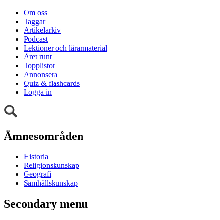
Om oss
Taggar
Artikelarkiv
Podcast
Lektioner och lärarmaterial
Året runt
Topplistor
Annonsera
Quiz & flashcards
Logga in
Ämnesområden
Historia
Religionskunskap
Geografi
Samhällskunskap
Secondary menu