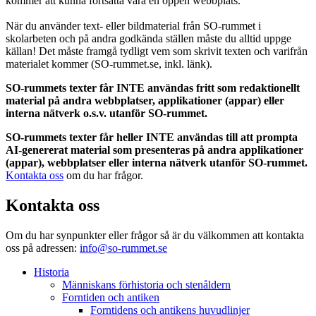
kommer att kunna fortsätta vara en öppen webbplats.
När du använder text- eller bildmaterial från SO-rummet i
skolarbeten och på andra godkända ställen måste du alltid uppge
källan! Det måste framgå tydligt vem som skrivit texten och varifrån
materialet kommer (SO-rummet.se, inkl. länk).
SO-rummets texter får INTE användas fritt som redaktionellt
material på andra webbplatser, applikationer (appar) eller
interna nätverk o.s.v. utanför SO-rummet.
SO-rummets texter får heller INTE användas till att prompta
AI-genererat material som presenteras på andra applikationer
(appar), webbplatser eller interna nätverk utanför SO-rummet.
Kontakta oss
om du har frågor.
Kontakta oss
Om du har synpunkter eller frågor så är du välkommen att kontakta
oss på adressen:
info@so-rummet.se
Historia
Människans förhistoria och stenåldern
Forntiden och antiken
Forntidens och antikens huvudlinjer