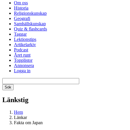
Om oss
Historia
Religionskunskap
Geografi
Samhällskunskap
Quiz & flashcards
Taggar
Lektionstips
Artikelarkiv
Podcast
Året runt
Topplistor
Annonsera
Logga in
Länkstig
Hem
Länkar
Fakta om Japan