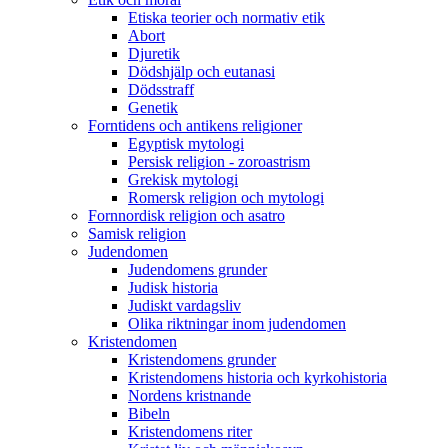
Etiska teorier och normativ etik
Abort
Djuretik
Dödshjälp och eutanasi
Dödsstraff
Genetik
Forntidens och antikens religioner
Egyptisk mytologi
Persisk religion - zoroastrism
Grekisk mytologi
Romersk religion och mytologi
Fornnordisk religion och asatro
Samisk religion
Judendomen
Judendomens grunder
Judisk historia
Judiskt vardagsliv
Olika riktningar inom judendomen
Kristendomen
Kristendomens grunder
Kristendomens historia och kyrkohistoria
Nordens kristnande
Bibeln
Kristendomens riter