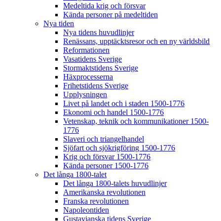
Medeltida krig och försvar
Kända personer på medeltiden
Nya tiden
Nya tidens huvudlinjer
Renässans, upptäcktsresor och en ny världsbild
Reformationen
Vasatidens Sverige
Stormaktstidens Sverige
Häxprocesserna
Frihetstidens Sverige
Upplysningen
Livet på landet och i staden 1500-1776
Ekonomi och handel 1500-1776
Vetenskap, teknik och kommunikationer 1500-
1776
Slaveri och triangelhandel
Sjöfart och sjökrigföring 1500-1776
Krig och försvar 1500-1776
Kända personer 1500-1776
Det långa 1800-talet
Det långa 1800-talets huvudlinjer
Amerikanska revolutionen
Franska revolutionen
Napoleontiden
Gustavianska tidens Sverige