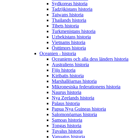
Sydkoreas historia
Tadzjikistans historia
Taiwans historia
Thailands historia
Tibets historia
Turkmenistans historia
Uzbekistans historia
Vietnams historia
Östtimors historia
Oceanien - historia
Oceaniens och alla dess länders historia
Australiens historia
Fijis historia
Kiribatis historia
Marshallöarnas historia
Mikronesiska federationens historia
Naurus historia
Nya Zeelands historia
Palaus historia
Papua Nya Guineas historia
Salomonöarnas historia
Samoas historia
Tongas historia
Tuvalus historia
Vanuatus historia