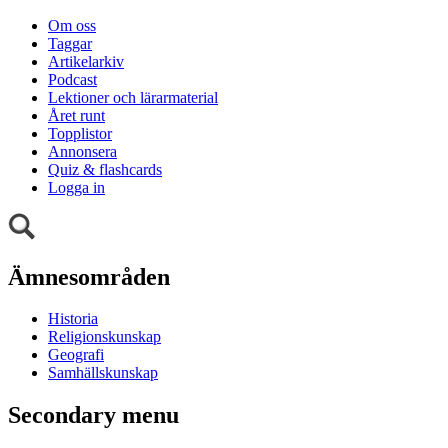
Om oss
Taggar
Artikelarkiv
Podcast
Lektioner och lärarmaterial
Året runt
Topplistor
Annonsera
Quiz & flashcards
Logga in
Ämnesområden
Historia
Religionskunskap
Geografi
Samhällskunskap
Secondary menu