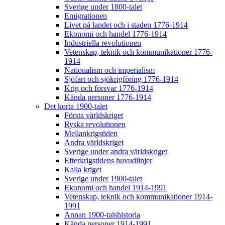
Sverige under 1800-talet
Emigrationen
Livet på landet och i staden 1776-1914
Ekonomi och handel 1776-1914
Industriella revolutionen
Vetenskap, teknik och kommunikationer 1776-
1914
Nationalism och imperialism
Sjöfart och sjökrigföring 1776-1914
Krig och försvar 1776-1914
Kända personer 1776-1914
Det korta 1900-talet
Första världskriget
Ryska revolutionen
Mellankrigstiden
Andra världskriget
Sverige under andra världskriget
Efterkrigstidens huvudlinjer
Kalla kriget
Sverige under 1900-talet
Ekonomi och handel 1914-1991
Vetenskap, teknik och kommunikationer 1914-
1991
Annan 1900-talshistoria
Kända personer 1914-1991