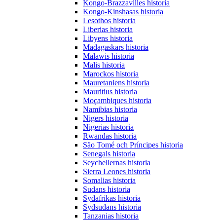
Kongo-Brazzavilles historia
Kongo-Kinshasas historia
Lesothos historia
Liberias historia
Libyens historia
Madagaskars historia
Malawis historia
Malis historia
Marockos historia
Mauretaniens historia
Mauritius historia
Moçambiques historia
Namibias historia
Nigers historia
Nigerias historia
Rwandas historia
São Tomé och Príncipes historia
Senegals historia
Seychellernas historia
Sierra Leones historia
Somalias historia
Sudans historia
Sydafrikas historia
Sydsudans historia
Tanzanias historia