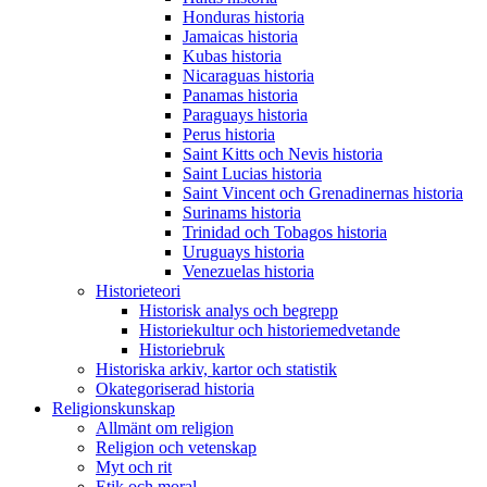
Honduras historia
Jamaicas historia
Kubas historia
Nicaraguas historia
Panamas historia
Paraguays historia
Perus historia
Saint Kitts och Nevis historia
Saint Lucias historia
Saint Vincent och Grenadinernas historia
Surinams historia
Trinidad och Tobagos historia
Uruguays historia
Venezuelas historia
Historieteori
Historisk analys och begrepp
Historiekultur och historiemedvetande
Historiebruk
Historiska arkiv, kartor och statistik
Okategoriserad historia
Religionskunskap
Allmänt om religion
Religion och vetenskap
Myt och rit
Etik och moral