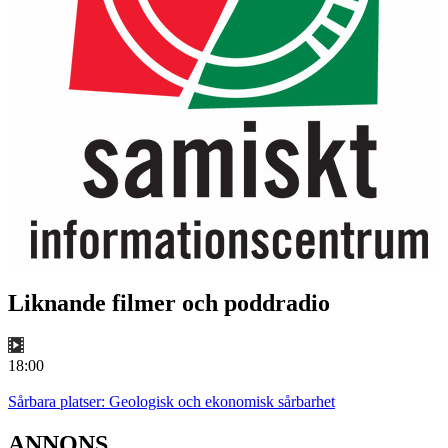
Liknande filmer och poddradio
18:00
Sårbara platser: Geologisk och ekonomisk sårbarhet
ANNONS