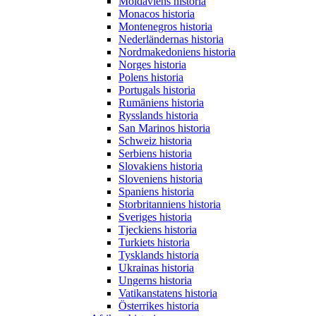
Moldaviens historia
Monacos historia
Montenegros historia
Nederländernas historia
Nordmakedoniens historia
Norges historia
Polens historia
Portugals historia
Rumäniens historia
Rysslands historia
San Marinos historia
Schweiz historia
Serbiens historia
Slovakiens historia
Sloveniens historia
Spaniens historia
Storbritanniens historia
Sveriges historia
Tjeckiens historia
Turkiets historia
Tysklands historia
Ukrainas historia
Ungerns historia
Vatikanstatens historia
Österrikes historia