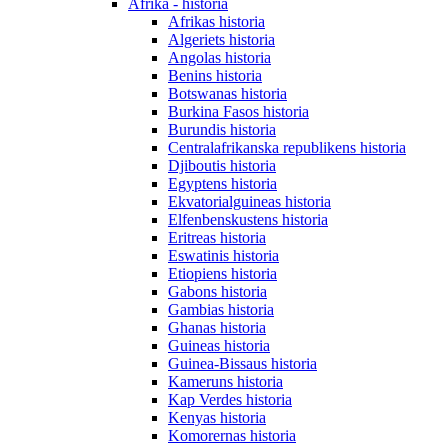
Afrika - historia
Afrikas historia
Algeriets historia
Angolas historia
Benins historia
Botswanas historia
Burkina Fasos historia
Burundis historia
Centralafrikanska republikens historia
Djiboutis historia
Egyptens historia
Ekvatorialguineas historia
Elfenbenskustens historia
Eritreas historia
Eswatinis historia
Etiopiens historia
Gabons historia
Gambias historia
Ghanas historia
Guineas historia
Guinea-Bissaus historia
Kameruns historia
Kap Verdes historia
Kenyas historia
Komorernas historia