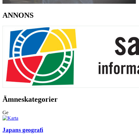
ANNONS
Ämneskategorier
Ge
Japans geografi