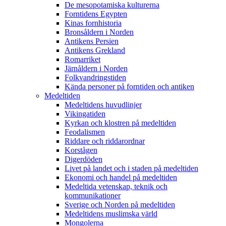
De mesopotamiska kulturerna
Forntidens Egypten
Kinas fornhistoria
Bronsåldern i Norden
Antikens Persien
Antikens Grekland
Romarriket
Järnåldern i Norden
Folkvandringstiden
Kända personer på forntiden och antiken
Medeltiden
Medeltidens huvudlinjer
Vikingatiden
Kyrkan och klostren på medeltiden
Feodalismen
Riddare och riddarordnar
Korstågen
Digerdöden
Livet på landet och i staden på medeltiden
Ekonomi och handel på medeltiden
Medeltida vetenskap, teknik och
kommunikationer
Sverige och Norden på medeltiden
Medeltidens muslimska värld
Mongolerna