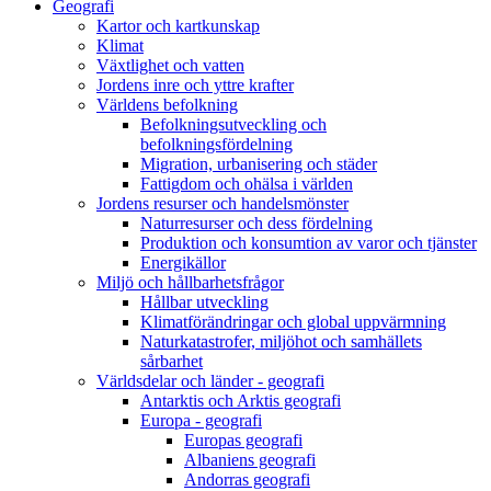
Geografi
Kartor och kartkunskap
Klimat
Växtlighet och vatten
Jordens inre och yttre krafter
Världens befolkning
Befolkningsutveckling och
befolkningsfördelning
Migration, urbanisering och städer
Fattigdom och ohälsa i världen
Jordens resurser och handelsmönster
Naturresurser och dess fördelning
Produktion och konsumtion av varor och tjänster
Energikällor
Miljö och hållbarhetsfrågor
Hållbar utveckling
Klimatförändringar och global uppvärmning
Naturkatastrofer, miljöhot och samhällets
sårbarhet
Världsdelar och länder - geografi
Antarktis och Arktis geografi
Europa - geografi
Europas geografi
Albaniens geografi
Andorras geografi