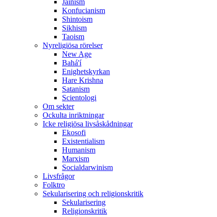
Jainism
Konfucianism
Shintoism
Sikhism
Taoism
Nyreligiösa rörelser
New Age
Bahá'í
Enighetskyrkan
Hare Krishna
Satanism
Scientologi
Om sekter
Ockulta inriktningar
Icke religiösa livsåskådningar
Ekosofi
Existentialism
Humanism
Marxism
Socialdarwinism
Livsfrågor
Folktro
Sekularisering och religionskritik
Sekularisering
Religionskritik