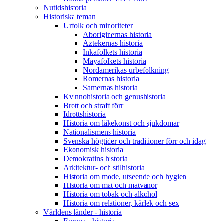
Nutidshistoria
Historiska teman
Urfolk och minoriteter
Aboriginernas historia
Aztekernas historia
Inkafolkets historia
Mayafolkets historia
Nordamerikas urbefolkning
Romernas historia
Samernas historia
Kvinnohistoria och genushistoria
Brott och straff förr
Idrottshistoria
Historia om läkekonst och sjukdomar
Nationalismens historia
Svenska högtider och traditioner förr och idag
Ekonomisk historia
Demokratins historia
Arkitektur- och stilhistoria
Historia om mode, utseende och hygien
Historia om mat och matvanor
Historia om tobak och alkohol
Historia om relationer, kärlek och sex
Världens länder - historia
Europa - historia