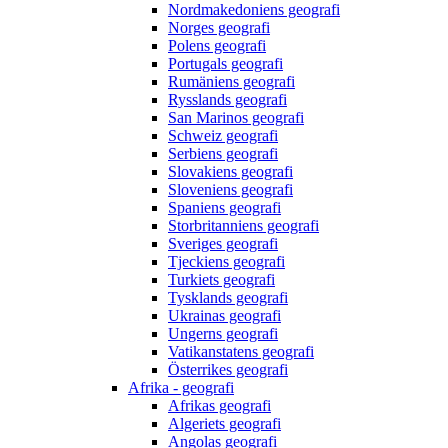
Nordmakedoniens geografi
Norges geografi
Polens geografi
Portugals geografi
Rumäniens geografi
Rysslands geografi
San Marinos geografi
Schweiz geografi
Serbiens geografi
Slovakiens geografi
Sloveniens geografi
Spaniens geografi
Storbritanniens geografi
Sveriges geografi
Tjeckiens geografi
Turkiets geografi
Tysklands geografi
Ukrainas geografi
Ungerns geografi
Vatikanstatens geografi
Österrikes geografi
Afrika - geografi
Afrikas geografi
Algeriets geografi
Angolas geografi