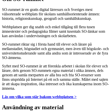
SO-rummet är en gratis digital lärresurs och Sveriges mest
välsorterade webbplats för skolans samhällsorienterade ämnen:
historia, religionskunskap, geografi och samhällskunskap.
Webbplatsen ger dig snabb och enkel tillgång till flera tusen
ämnestexter och pedagogiska filmer samt tusentals SO-länkar som
kan användas i undervisningen och skolarbeten.
SO-rummet riktar sig i första hand till elever och lärare på
mellanstadiet, högstadiet och gymnasiet, men även till högskole- och
universitetsstuderande samt alla andra som är intresserade av de fyra
SO-ämnena.
Syftet med SO-rummet är att förenkla arbetet i skolan för elever och
lärare, dels genom SO-rummets egna material i olika ämnen, dels
genom att samla merparten av alla bra och fria SO-resurser som
finns utspridda på Internet på ett och samma ställe. Målet med sajten
är att skapa inspiration, öka intresset och öka kunskaperna inom SO-
ämnena.
Läs om vilka som står bakom webbplatsen >
Användning av material