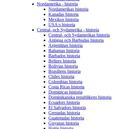
Nordamerika - historia
Nordamerikas historia
Kanadas historia
Mexikos historia
USA:s historia
Central- och Sydamerika - historia
Central- och Sydamerikas historia
Antigua och Barbudas historia
Argentinas historia
Bahamas historia
Barbados historia
Belizes historia
Bolivias historia
Brasiliens historia
Chiles historia
Colombias historia
Costa Ricas historia
Dominicas historia
Dominikanska republikens historia
Ecuadors historia
El Salvadors historia
Grenadas historia
Guatemalas historia
Guyanas historia
Haitis historia