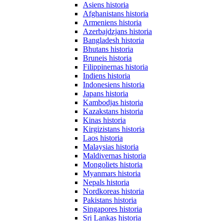
Asiens historia
Afghanistans historia
Armeniens historia
Azerbajdzjans historia
Bangladesh historia
Bhutans historia
Bruneis historia
Filippinernas historia
Indiens historia
Indonesiens historia
Japans historia
Kambodjas historia
Kazakstans historia
Kinas historia
Kirgizistans historia
Laos historia
Malaysias historia
Maldivernas historia
Mongoliets historia
Myanmars historia
Nepals historia
Nordkoreas historia
Pakistans historia
Singapores historia
Sri Lankas historia