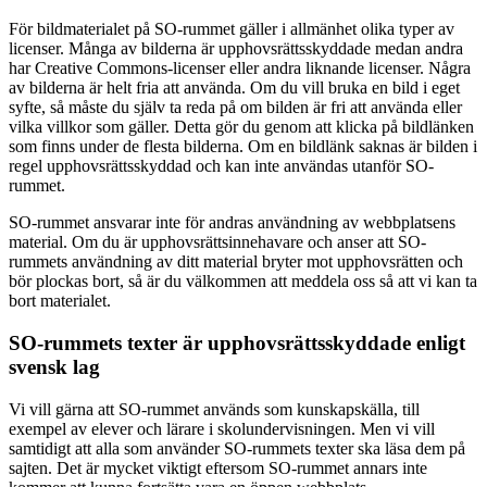
För bildmaterialet på SO-rummet gäller i allmänhet olika typer av
licenser. Många av bilderna är upphovsrättsskyddade medan andra
har Creative Commons-licenser eller andra liknande licenser. Några
av bilderna är helt fria att använda. Om du vill bruka en bild i eget
syfte, så måste du själv ta reda på om bilden är fri att använda eller
vilka villkor som gäller. Detta gör du genom att klicka på bildlänken
som finns under de flesta bilderna. Om en bildlänk saknas är bilden i
regel upphovsrättsskyddad och kan inte användas utanför SO-
rummet.
SO-rummet ansvarar inte för andras användning av webbplatsens
material. Om du är upphovsrättsinnehavare och anser att SO-
rummets användning av ditt material bryter mot upphovsrätten och
bör plockas bort, så är du välkommen att meddela oss så att vi kan ta
bort materialet.
SO-rummets texter är upphovsrättsskyddade enligt
svensk lag
Vi vill gärna att SO-rummet används som kunskapskälla, till
exempel av elever och lärare i skolundervisningen. Men vi vill
samtidigt att alla som använder SO-rummets texter ska läsa dem på
sajten. Det är mycket viktigt eftersom SO-rummet annars inte