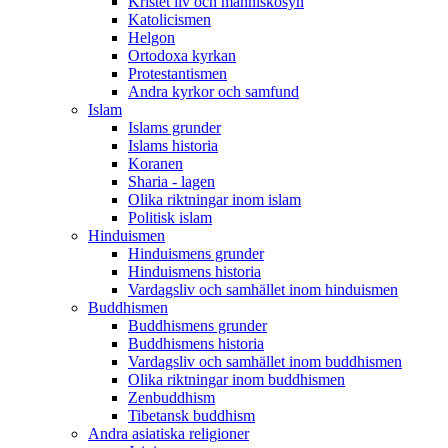
Kristet liv och människosyn
Katolicismen
Helgon
Ortodoxa kyrkan
Protestantismen
Andra kyrkor och samfund
Islam
Islams grunder
Islams historia
Koranen
Sharia - lagen
Olika riktningar inom islam
Politisk islam
Hinduismen
Hinduismens grunder
Hinduismens historia
Vardagsliv och samhället inom hinduismen
Buddhismen
Buddhismens grunder
Buddhismens historia
Vardagsliv och samhället inom buddhismen
Olika riktningar inom buddhismen
Zenbuddhism
Tibetansk buddhism
Andra asiatiska religioner