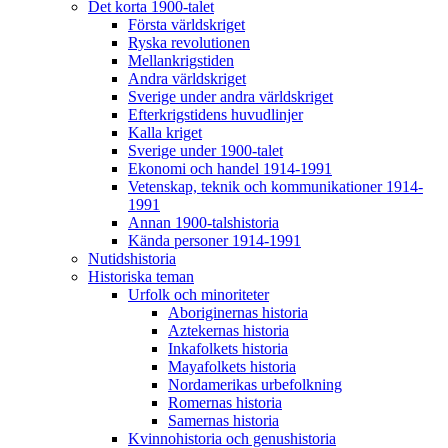
Det korta 1900-talet
Första världskriget
Ryska revolutionen
Mellankrigstiden
Andra världskriget
Sverige under andra världskriget
Efterkrigstidens huvudlinjer
Kalla kriget
Sverige under 1900-talet
Ekonomi och handel 1914-1991
Vetenskap, teknik och kommunikationer 1914-
1991
Annan 1900-talshistoria
Kända personer 1914-1991
Nutidshistoria
Historiska teman
Urfolk och minoriteter
Aboriginernas historia
Aztekernas historia
Inkafolkets historia
Mayafolkets historia
Nordamerikas urbefolkning
Romernas historia
Samernas historia
Kvinnohistoria och genushistoria