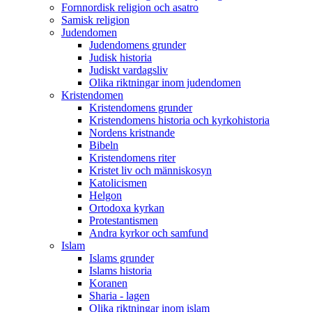
Fornnordisk religion och asatro
Samisk religion
Judendomen
Judendomens grunder
Judisk historia
Judiskt vardagsliv
Olika riktningar inom judendomen
Kristendomen
Kristendomens grunder
Kristendomens historia och kyrkohistoria
Nordens kristnande
Bibeln
Kristendomens riter
Kristet liv och människosyn
Katolicismen
Helgon
Ortodoxa kyrkan
Protestantismen
Andra kyrkor och samfund
Islam
Islams grunder
Islams historia
Koranen
Sharia - lagen
Olika riktningar inom islam