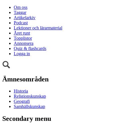
Om oss
Taggar
Artikelarkiv
Podcast
Lektioner och lärarmaterial
Året runt
Topplistor
Annonsera
Quiz & flashcards
Logga in
Ämnesområden
Historia
Religionskunskap
Geografi
Samhällskunskap
Secondary menu