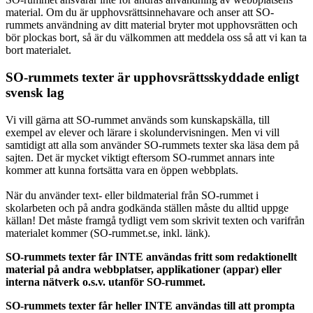
material. Om du är upphovsrättsinnehavare och anser att SO-
rummets användning av ditt material bryter mot upphovsrätten och
bör plockas bort, så är du välkommen att meddela oss så att vi kan ta
bort materialet.
SO-rummets texter är upphovsrättsskyddade enligt
svensk lag
Vi vill gärna att SO-rummet används som kunskapskälla, till
exempel av elever och lärare i skolundervisningen. Men vi vill
samtidigt att alla som använder SO-rummets texter ska läsa dem på
sajten. Det är mycket viktigt eftersom SO-rummet annars inte
kommer att kunna fortsätta vara en öppen webbplats.
När du använder text- eller bildmaterial från SO-rummet i
skolarbeten och på andra godkända ställen måste du alltid uppge
källan! Det måste framgå tydligt vem som skrivit texten och varifrån
materialet kommer (SO-rummet.se, inkl. länk).
SO-rummets texter får INTE användas fritt som redaktionellt
material på andra webbplatser, applikationer (appar) eller
interna nätverk o.s.v. utanför SO-rummet.
SO-rummets texter får heller INTE användas till att prompta