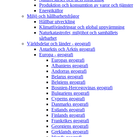
Produktion och konsumtion av varor och tjänster
Energikällor
Miljö och hållbarhetsfrågor
Hållbar utveckling
Klimatförändringar och global uppvärmning
Naturkatastrofer, miljöhot och samhällets
sårbarhet
Världsdelar och länder - geografi
Antarktis och Arktis geografi
Europa - geografi
Europas geografi
Albaniens geografi
Andorras geografi
Belarus geografi
Belgiens geografi
Bosnien-Hercegovinas geografi
Bulgariens geografi
Cyperns geografi
Danmarks geografi
Estlands geografi
Finlands geografi
Frankrikes geografi
Georgiens geografi
Greklands geografi