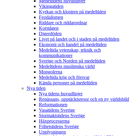
Medeltidens huvudlinjer
Vikingatiden
Kyrkan och klostren på medeltiden
Feodalismen
Riddare och riddarordnar
Korstågen
Digerdöden
Livet på landet och i staden på medeltiden
Ekonomi och handel på medeltiden
Medeltida vetenskap, teknik och
kommunikationer
Sverige och Norden på medeltiden
Medeltidens muslimska värld
Mongolerna
Medeltida krig och försvar
Kända personer på medeltiden
Nya tiden
Nya tidens huvudlinjer
Renässans, upptäcktsresor och en ny världsbild
Reformationen
Vasatidens Sverige
Stormaktstidens Sverige
Häxprocesserna
Frihetstidens Sverige
Upplysningen