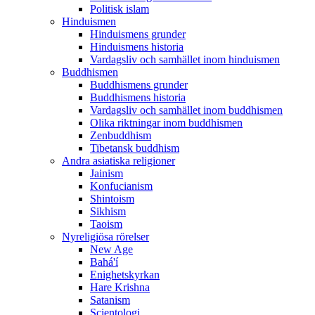
Politisk islam
Hinduismen
Hinduismens grunder
Hinduismens historia
Vardagsliv och samhället inom hinduismen
Buddhismen
Buddhismens grunder
Buddhismens historia
Vardagsliv och samhället inom buddhismen
Olika riktningar inom buddhismen
Zenbuddhism
Tibetansk buddhism
Andra asiatiska religioner
Jainism
Konfucianism
Shintoism
Sikhism
Taoism
Nyreligiösa rörelser
New Age
Bahá'í
Enighetskyrkan
Hare Krishna
Satanism
Scientologi