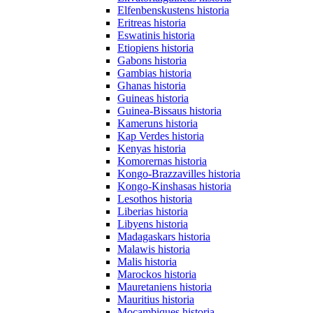
Elfenbenskustens historia
Eritreas historia
Eswatinis historia
Etiopiens historia
Gabons historia
Gambias historia
Ghanas historia
Guineas historia
Guinea-Bissaus historia
Kameruns historia
Kap Verdes historia
Kenyas historia
Komorernas historia
Kongo-Brazzavilles historia
Kongo-Kinshasas historia
Lesothos historia
Liberias historia
Libyens historia
Madagaskars historia
Malawis historia
Malis historia
Marockos historia
Mauretaniens historia
Mauritius historia
Moçambiques historia