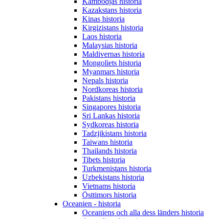
Kambodjas historia
Kazakstans historia
Kinas historia
Kirgizistans historia
Laos historia
Malaysias historia
Maldivernas historia
Mongoliets historia
Myanmars historia
Nepals historia
Nordkoreas historia
Pakistans historia
Singapores historia
Sri Lankas historia
Sydkoreas historia
Tadzjikistans historia
Taiwans historia
Thailands historia
Tibets historia
Turkmenistans historia
Uzbekistans historia
Vietnams historia
Östtimors historia
Oceanien - historia
Oceaniens och alla dess länders historia