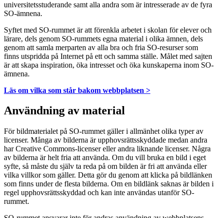
universitetsstuderande samt alla andra som är intresserade av de fyra
SO-ämnena.
Syftet med SO-rummet är att förenkla arbetet i skolan för elever och
lärare, dels genom SO-rummets egna material i olika ämnen, dels
genom att samla merparten av alla bra och fria SO-resurser som
finns utspridda på Internet på ett och samma ställe. Målet med sajten
är att skapa inspiration, öka intresset och öka kunskaperna inom SO-
ämnena.
Läs om vilka som står bakom webbplatsen >
Användning av material
För bildmaterialet på SO-rummet gäller i allmänhet olika typer av
licenser. Många av bilderna är upphovsrättsskyddade medan andra
har Creative Commons-licenser eller andra liknande licenser. Några
av bilderna är helt fria att använda. Om du vill bruka en bild i eget
syfte, så måste du själv ta reda på om bilden är fri att använda eller
vilka villkor som gäller. Detta gör du genom att klicka på bildlänken
som finns under de flesta bilderna. Om en bildlänk saknas är bilden i
regel upphovsrättsskyddad och kan inte användas utanför SO-
rummet.
SO-rummet ansvarar inte för andras användning av webbplatsens