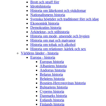
Brott och straff förr
Idrottshistoria
Historia om läkekonst och sjukdomar
Nationalismens historia
Svenska högtider och traditioner förr och idag
Ekonomisk historia
Demokratins historia
Arkitektur- och stilhistoria
Historia om mode, utseende och hygien
Historia om mat och matvanor
Historia om tobak och alkohol
Historia om relationer, kärlek och sex
Världens länder - historia
Europa - historia
Europas historia
Albaniens historia
Andorras historia
Belarus historia
Belgiens historia
Bosnien-Hercegovinas historia
Bulgariens historia
Cyperns historia
Danmarks historia
Estlands historia
Finlands historia