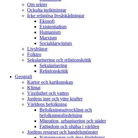
Om sekter
Ockulta inriktningar
Icke religiösa livsåskådningar
Ekosofi
Existentialism
Humanism
Marxism
Socialdarwinism
Livsfrågor
Folktro
Sekularisering och religionskritik
Sekularisering
Religionskritik
Geografi
Kartor och kartkunskap
Klimat
Växtlighet och vatten
Jordens inre och yttre krafter
Världens befolkning
Befolkningsutveckling och
befolkningsfördelning
Migration, urbanisering och städer
Fattigdom och ohälsa i världen
Jordens resurser och handelsmönster
Naturresurser och dess fördelning