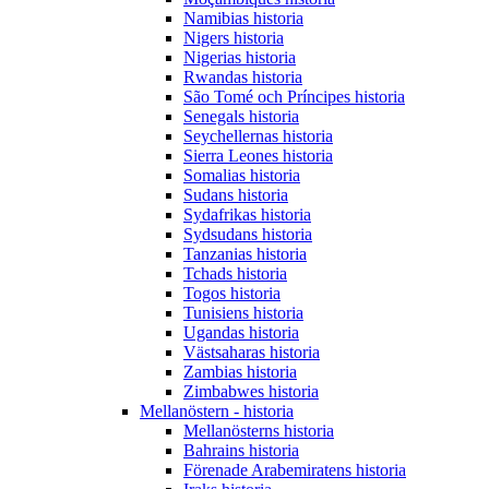
Namibias historia
Nigers historia
Nigerias historia
Rwandas historia
São Tomé och Príncipes historia
Senegals historia
Seychellernas historia
Sierra Leones historia
Somalias historia
Sudans historia
Sydafrikas historia
Sydsudans historia
Tanzanias historia
Tchads historia
Togos historia
Tunisiens historia
Ugandas historia
Västsaharas historia
Zambias historia
Zimbabwes historia
Mellanöstern - historia
Mellanösterns historia
Bahrains historia
Förenade Arabemiratens historia