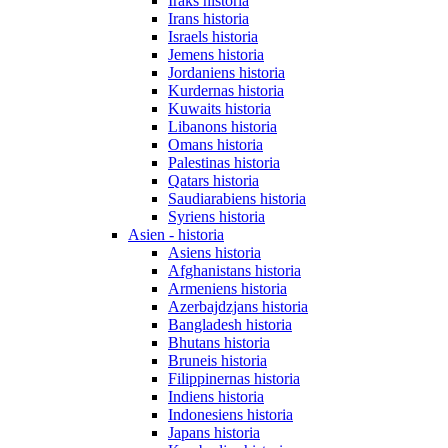
Iraks historia
Irans historia
Israels historia
Jemens historia
Jordaniens historia
Kurdernas historia
Kuwaits historia
Libanons historia
Omans historia
Palestinas historia
Qatars historia
Saudiarabiens historia
Syriens historia
Asien - historia
Asiens historia
Afghanistans historia
Armeniens historia
Azerbajdzjans historia
Bangladesh historia
Bhutans historia
Bruneis historia
Filippinernas historia
Indiens historia
Indonesiens historia
Japans historia