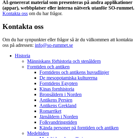
AI-genererat material som presenteras på andra applikationer
(appar), webbplatser eller interna nätverk utanför SO-rummet.
Kontakta oss
om du har frågor.
Kontakta oss
Om du har synpunkter eller frågor så är du välkommen att kontakta
oss på adressen:
info@so-rummet.se
Historia
Människans förhistoria och stenåldern
Forntiden och antiken
Forntidens och antikens huvudlinjer
De mesopotamiska kulturerna
Forntidens Egypten
Kinas fornhistoria
Bronsåldern i Norden
Antikens Persien
Antikens Grekland
Romarriket
Järnåldern i Norden
Folkvandringstiden
Kända personer på forntiden och antiken
Medeltiden