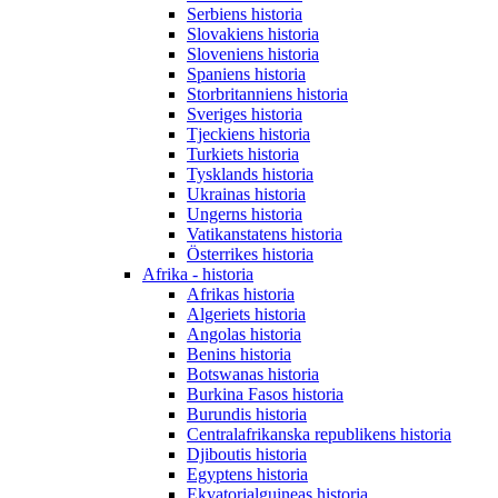
Serbiens historia
Slovakiens historia
Sloveniens historia
Spaniens historia
Storbritanniens historia
Sveriges historia
Tjeckiens historia
Turkiets historia
Tysklands historia
Ukrainas historia
Ungerns historia
Vatikanstatens historia
Österrikes historia
Afrika - historia
Afrikas historia
Algeriets historia
Angolas historia
Benins historia
Botswanas historia
Burkina Fasos historia
Burundis historia
Centralafrikanska republikens historia
Djiboutis historia
Egyptens historia
Ekvatorialguineas historia