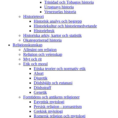
Trinidad och Tobagos historia
Uruguays historia
Venezuelas historia
Historieteori
Historisk analys och begrepp
Historiekultur och historiemedvetande
Historiebruk
Historiska arkiv, kartor och statistik
Okategoriserad historia
Religionskunskap
Allmänt om religion
Religion och vetenskap
Myt och rit
Etik och moral
Etiska teorier och normativ etik
Abort
Djuretik
Dödshjälp och eutanasi
Dödsstraff
Genetik
Forntidens och antikens religioner
Egyptisk mytologi
Persisk religion - zoroastrism
Grekisk mytologi
Romersk religion och mytologi