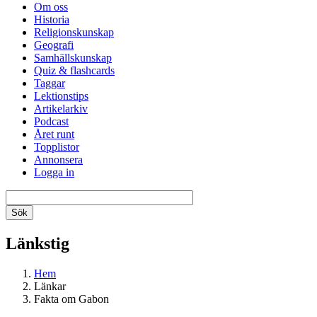
Om oss
Historia
Religionskunskap
Geografi
Samhällskunskap
Quiz & flashcards
Taggar
Lektionstips
Artikelarkiv
Podcast
Året runt
Topplistor
Annonsera
Logga in
Länkstig
Hem
Länkar
Fakta om Gabon