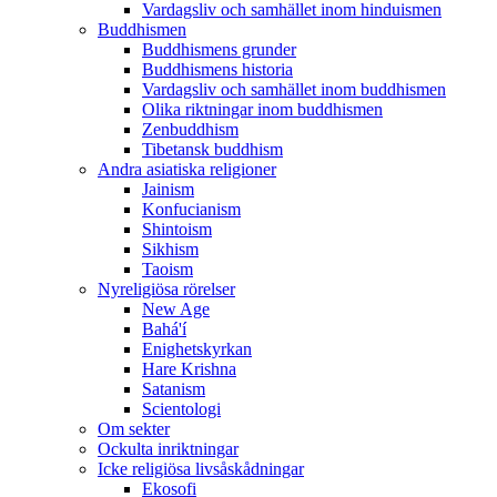
Vardagsliv och samhället inom hinduismen
Buddhismen
Buddhismens grunder
Buddhismens historia
Vardagsliv och samhället inom buddhismen
Olika riktningar inom buddhismen
Zenbuddhism
Tibetansk buddhism
Andra asiatiska religioner
Jainism
Konfucianism
Shintoism
Sikhism
Taoism
Nyreligiösa rörelser
New Age
Bahá'í
Enighetskyrkan
Hare Krishna
Satanism
Scientologi
Om sekter
Ockulta inriktningar
Icke religiösa livsåskådningar
Ekosofi