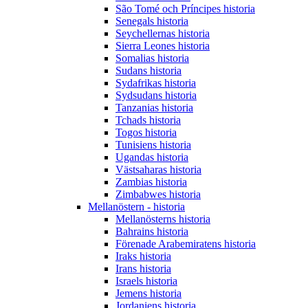
São Tomé och Príncipes historia
Senegals historia
Seychellernas historia
Sierra Leones historia
Somalias historia
Sudans historia
Sydafrikas historia
Sydsudans historia
Tanzanias historia
Tchads historia
Togos historia
Tunisiens historia
Ugandas historia
Västsaharas historia
Zambias historia
Zimbabwes historia
Mellanöstern - historia
Mellanösterns historia
Bahrains historia
Förenade Arabemiratens historia
Iraks historia
Irans historia
Israels historia
Jemens historia
Jordaniens historia