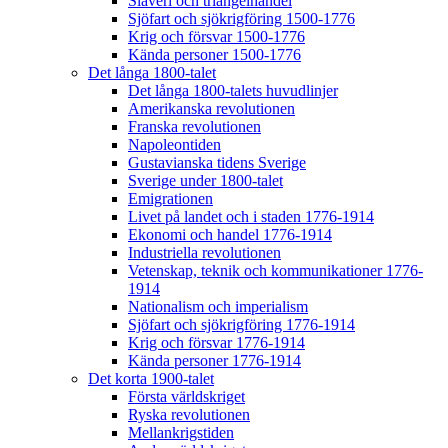
Slaveri och triangelhandel
Sjöfart och sjökrigföring 1500-1776
Krig och försvar 1500-1776
Kända personer 1500-1776
Det långa 1800-talet
Det långa 1800-talets huvudlinjer
Amerikanska revolutionen
Franska revolutionen
Napoleontiden
Gustavianska tidens Sverige
Sverige under 1800-talet
Emigrationen
Livet på landet och i staden 1776-1914
Ekonomi och handel 1776-1914
Industriella revolutionen
Vetenskap, teknik och kommunikationer 1776-
1914
Nationalism och imperialism
Sjöfart och sjökrigföring 1776-1914
Krig och försvar 1776-1914
Kända personer 1776-1914
Det korta 1900-talet
Första världskriget
Ryska revolutionen
Mellankrigstiden