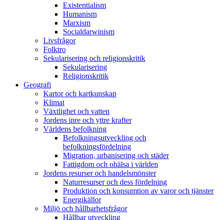
Existentialism
Humanism
Marxism
Socialdarwinism
Livsfrågor
Folktro
Sekularisering och religionskritik
Sekularisering
Religionskritik
Geografi
Kartor och kartkunskap
Klimat
Växtlighet och vatten
Jordens inre och yttre krafter
Världens befolkning
Befolkningsutveckling och
befolkningsfördelning
Migration, urbanisering och städer
Fattigdom och ohälsa i världen
Jordens resurser och handelsmönster
Naturresurser och dess fördelning
Produktion och konsumtion av varor och tjänster
Energikällor
Miljö och hållbarhetsfrågor
Hållbar utveckling