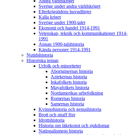
Andra världskriget
Sverige under andra världskriget
Efterkrigstidens huvudlinjer
Kalla kriget
Sverige under 1900-talet
Ekonomi och handel 1914-1991
Vetenskap, teknik och kommunikationer 1914-
1991
Annan 1900-talshistoria
Kända personer 1914-1991
Nutidshistoria
Historiska teman
Urfolk och minoriteter
Aboriginernas historia
Aztekernas historia
Inkafolkets historia
Mayafolkets historia
Nordamerikas urbefolkning
Romernas historia
Samernas historia
Kvinnohistoria och genushistoria
Brott och straff förr
Idrottshistoria
Historia om läkekonst och sjukdomar
Nationalismens historia