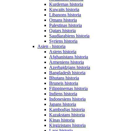
Kurdernas historia
Kuwaits historia
Libanons historia
Omans historia
Palestinas historia
Qatars historia
Saudiarabiens historia
Syriens historia
Asien - historia
Asiens historia
Afghanistans historia
Armeniens historia
Azerbajdzjans historia
Bangladesh historia
Bhutans historia
Bruneis historia
Filippinernas historia
Indiens historia
Indonesiens historia
Japans historia
Kambodjas historia
Kazakstans historia
Kinas historia
Kirgizistans historia
Laos historia