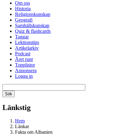
Om oss
Historia
Religionskunskap
Geografi
Samhällskunskap
Quiz & flashcards
Taggar
Lektionstips
Artikelarkiv
Podcast
Året runt
Topplistor
Annonsera
Logga in
Länkstig
Hem
Länkar
Fakta om Albanien