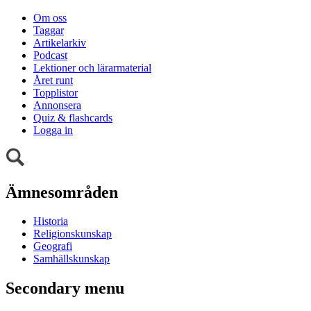
Om oss
Taggar
Artikelarkiv
Podcast
Lektioner och lärarmaterial
Året runt
Topplistor
Annonsera
Quiz & flashcards
Logga in
Ämnesområden
Historia
Religionskunskap
Geografi
Samhällskunskap
Secondary menu