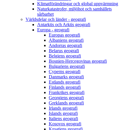
Klimatförändringar och global uppvärmning
Naturkatastrofer, miljöhot och samhällets
sårbarhet
Världsdelar och länder - geografi
Antarktis och Arktis geografi
Europa - geografi
Europas geografi
Albaniens geografi
Andorras geografi
Belarus geografi
Belgiens geografi
Bosnien-Hercegovinas geografi
Bulgariens geografi
Cyperns geografi
Danmarks geografi
Estlands geografi
Finlands geografi
Frankrikes geografi
Georgiens geografi
Greklands geografi
Irlands geografi
Islands geografi
Italiens geografi
Kosovos geografi
Kroatiens geografi