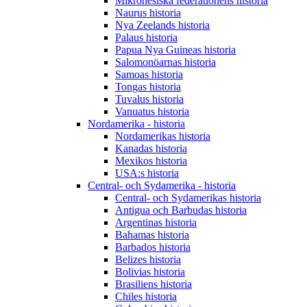
Mikronesiska federationens historia
Naurus historia
Nya Zeelands historia
Palaus historia
Papua Nya Guineas historia
Salomonöarnas historia
Samoas historia
Tongas historia
Tuvalus historia
Vanuatus historia
Nordamerika - historia
Nordamerikas historia
Kanadas historia
Mexikos historia
USA:s historia
Central- och Sydamerika - historia
Central- och Sydamerikas historia
Antigua och Barbudas historia
Argentinas historia
Bahamas historia
Barbados historia
Belizes historia
Bolivias historia
Brasiliens historia
Chiles historia