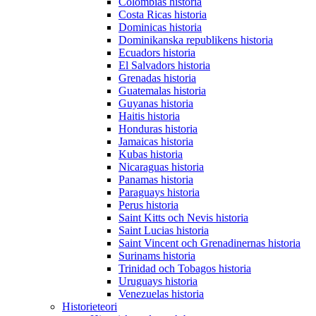
Colombias historia
Costa Ricas historia
Dominicas historia
Dominikanska republikens historia
Ecuadors historia
El Salvadors historia
Grenadas historia
Guatemalas historia
Guyanas historia
Haitis historia
Honduras historia
Jamaicas historia
Kubas historia
Nicaraguas historia
Panamas historia
Paraguays historia
Perus historia
Saint Kitts och Nevis historia
Saint Lucias historia
Saint Vincent och Grenadinernas historia
Surinams historia
Trinidad och Tobagos historia
Uruguays historia
Venezuelas historia
Historieteori