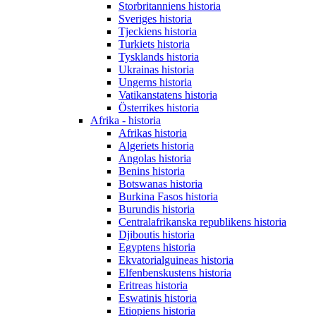
Storbritanniens historia
Sveriges historia
Tjeckiens historia
Turkiets historia
Tysklands historia
Ukrainas historia
Ungerns historia
Vatikanstatens historia
Österrikes historia
Afrika - historia
Afrikas historia
Algeriets historia
Angolas historia
Benins historia
Botswanas historia
Burkina Fasos historia
Burundis historia
Centralafrikanska republikens historia
Djiboutis historia
Egyptens historia
Ekvatorialguineas historia
Elfenbenskustens historia
Eritreas historia
Eswatinis historia
Etiopiens historia