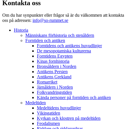
Kontakta oss
Om du har synpunkter eller frågor så är du välkommen att kontakta
oss på adressen:
info@so-rummet.se
Historia
Människans förhistoria och stenåldern
Forntiden och antiken
Forntidens och antikens huvudlinjer
De mesopotamiska kulturerna
Forntidens Egypten
Kinas fornhistoria
Bronsåldern i Norden
Antikens Persien
Antikens Grekland
Romarriket
Järnåldern i Norden
Folkvandringstiden
Kända personer på forntiden och antiken
Medeltiden
Medeltidens huvudlinjer
Vikingatiden
Kyrkan och klostren på medeltiden
Feodalismen
Riddare och riddarordnar