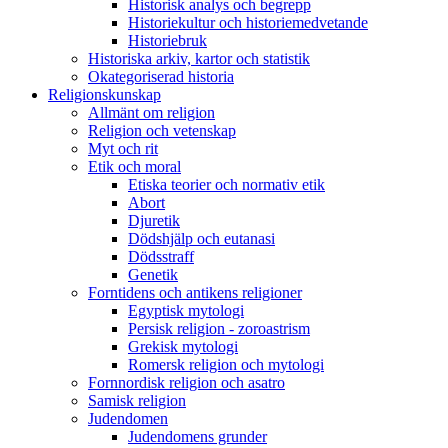
Historisk analys och begrepp
Historiekultur och historiemedvetande
Historiebruk
Historiska arkiv, kartor och statistik
Okategoriserad historia
Religionskunskap
Allmänt om religion
Religion och vetenskap
Myt och rit
Etik och moral
Etiska teorier och normativ etik
Abort
Djuretik
Dödshjälp och eutanasi
Dödsstraff
Genetik
Forntidens och antikens religioner
Egyptisk mytologi
Persisk religion - zoroastrism
Grekisk mytologi
Romersk religion och mytologi
Fornnordisk religion och asatro
Samisk religion
Judendomen
Judendomens grunder