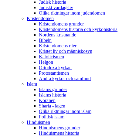
Judisk historia
Judiskt vardagsliv
Olika riktningar inom judendomen
Kristendomen
Kristendomens grunder
Kristendomens historia och kyrkohistoria
Nordens kristnande
Bibeln
Kristendomens riter
Kristet liv och människosyn
Katolicismen
Helgon
Ortodoxa kyrkan
Protestantismen
Andra kyrkor och samfund
Islam
Islams grunder
Islams historia
Koranen
Sharia - lagen
Olika riktningar inom islam
Politisk islam
Hinduismen
Hinduismens grunder
Hinduismens historia