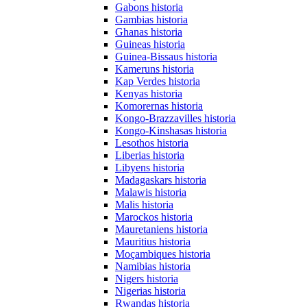
Gabons historia
Gambias historia
Ghanas historia
Guineas historia
Guinea-Bissaus historia
Kameruns historia
Kap Verdes historia
Kenyas historia
Komorernas historia
Kongo-Brazzavilles historia
Kongo-Kinshasas historia
Lesothos historia
Liberias historia
Libyens historia
Madagaskars historia
Malawis historia
Malis historia
Marockos historia
Mauretaniens historia
Mauritius historia
Moçambiques historia
Namibias historia
Nigers historia
Nigerias historia
Rwandas historia