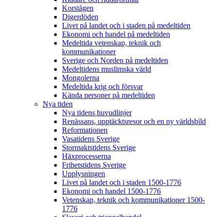
Korstågen
Digerdöden
Livet på landet och i staden på medeltiden
Ekonomi och handel på medeltiden
Medeltida vetenskap, teknik och
kommunikationer
Sverige och Norden på medeltiden
Medeltidens muslimska värld
Mongolerna
Medeltida krig och försvar
Kända personer på medeltiden
Nya tiden
Nya tidens huvudlinjer
Renässans, upptäcktsresor och en ny världsbild
Reformationen
Vasatidens Sverige
Stormaktstidens Sverige
Häxprocesserna
Frihetstidens Sverige
Upplysningen
Livet på landet och i staden 1500-1776
Ekonomi och handel 1500-1776
Vetenskap, teknik och kommunikationer 1500-
1776