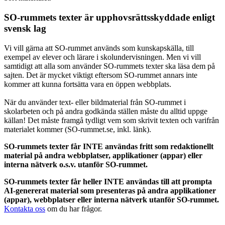
SO-rummets texter är upphovsrättsskyddade enligt
svensk lag
Vi vill gärna att SO-rummet används som kunskapskälla, till
exempel av elever och lärare i skolundervisningen. Men vi vill
samtidigt att alla som använder SO-rummets texter ska läsa dem på
sajten. Det är mycket viktigt eftersom SO-rummet annars inte
kommer att kunna fortsätta vara en öppen webbplats.
När du använder text- eller bildmaterial från SO-rummet i
skolarbeten och på andra godkända ställen måste du alltid uppge
källan! Det måste framgå tydligt vem som skrivit texten och varifrån
materialet kommer (SO-rummet.se, inkl. länk).
SO-rummets texter får INTE användas fritt som redaktionellt
material på andra webbplatser, applikationer (appar) eller
interna nätverk o.s.v. utanför SO-rummet.
SO-rummets texter får heller INTE användas till att prompta
AI-genererat material som presenteras på andra applikationer
(appar), webbplatser eller interna nätverk utanför SO-rummet.
Kontakta oss
om du har frågor.