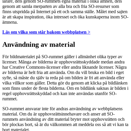
lärare, dels genom SO-rummets egna material i olika ämnen, dels
genom att samla merparten av alla bra och fria SO-resurser som
finns utspridda på Internet på ett och samma ställe. Målet med sajten
är att skapa inspiration, öka intresset och öka kunskaperna inom SO-
ämnena.
Läs om vilka som står bakom webbplatsen >
Användning av material
För bildmaterialet på SO-rummet gäller i allmänhet olika typer av
licenser. Många av bilderna är upphovsrättsskyddade medan andra
har Creative Commons-licenser eller andra liknande licenser. Några
av bilderna är helt fria att använda. Om du vill bruka en bild i eget
syfte, så måste du själv ta reda på om bilden är fri att använda eller
vilka villkor som gäller. Detta gör du genom att klicka på bildlänken
som finns under de flesta bilderna. Om en bildlänk saknas är bilden i
regel upphovsrättsskyddad och kan inte användas utanför SO-
rummet.
SO-rummet ansvarar inte för andras användning av webbplatsens
material. Om du är upphovsrättsinnehavare och anser att SO-
rummets användning av ditt material bryter mot upphovsrätten och
bör plockas bort, så är du välkommen att meddela oss så att vi kan ta
bort materialet.