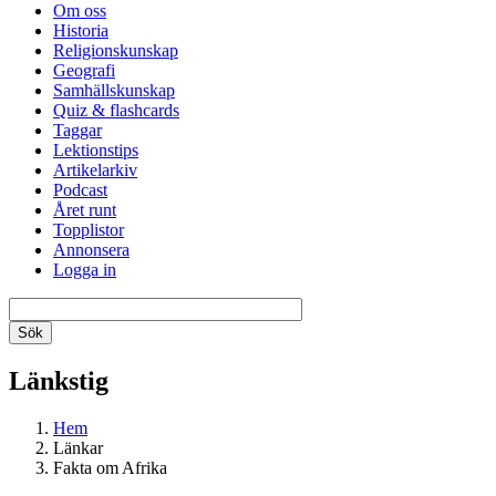
Om oss
Historia
Religionskunskap
Geografi
Samhällskunskap
Quiz & flashcards
Taggar
Lektionstips
Artikelarkiv
Podcast
Året runt
Topplistor
Annonsera
Logga in
Länkstig
Hem
Länkar
Fakta om Afrika