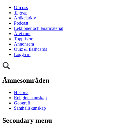
Om oss
Taggar
Artikelarkiv
Podcast
Lektioner och lärarmaterial
Året runt
Topplistor
Annonsera
Quiz & flashcards
Logga in
Ämnesområden
Historia
Religionskunskap
Geografi
Samhällskunskap
Secondary menu