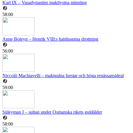
Karl IX – Vasadynastins maktlystna minsting
58:00
Anne Boleyn – Henrik VIII:s halshuggna drottning
56:00
Niccolò Machiavelli – maktgalna furstar och höga renässansideal
59:00
Süleyman I – sultan under Osmanska rikets guldålder
58:00