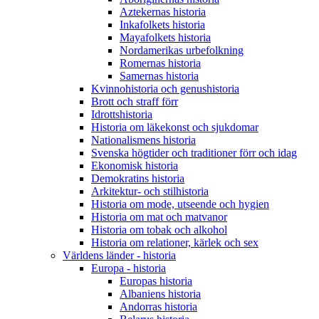
Aztekernas historia
Inkafolkets historia
Mayafolkets historia
Nordamerikas urbefolkning
Romernas historia
Samernas historia
Kvinnohistoria och genushistoria
Brott och straff förr
Idrottshistoria
Historia om läkekonst och sjukdomar
Nationalismens historia
Svenska högtider och traditioner förr och idag
Ekonomisk historia
Demokratins historia
Arkitektur- och stilhistoria
Historia om mode, utseende och hygien
Historia om mat och matvanor
Historia om tobak och alkohol
Historia om relationer, kärlek och sex
Världens länder - historia
Europa - historia
Europas historia
Albaniens historia
Andorras historia