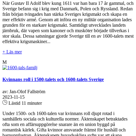
När Gustav II Adolf blev kung 1611 var han bara 17 år gammal, och
Sverige befann sig i krig med Danmark, Polen och Ryssland. Redan
från början tvingades han stärka Sveriges krigsmakt och skapa en
mer effektiv armé. Genom att införa en ny militär organisation lades
grunden för en starkare krigsmakt. Samtidigt utvecklades landets
järnbruk, där vapen som kanoner och musköter började tillverkas i
stor skala. Dessa satsningar gjorde Sverige till en av 1600-talets mest
effektiva krigsmaskiner...
+ Läs mer
M
Kvinnans roll i 1500-talets och 1600-talets Sverige
av: Jan-Olof Fallström
2023-11-15
Lästid 11 minuter
Under 1500- och 1600-talen var kvinnans roll djupt rotad i
samhällets sociala och kulturella normer. Äktenskapet betraktades
ofta som en affärsuppgörelse snarare än en union byggd på
romantisk kärlek. Gifta kvinnor ansvarade främst för hushåll och
barnuppfostran. Äktenskapets huvudsakliga syfte var att skapa