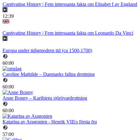
Captivating History | Fem intressanta fakta om Elisabet I av England
12:39
Captivating History | Fem intressanta fakta om Leonardo Da Vinci
Europa under tidigmodern tid (ca 1500-1700)
60:00
Caroline Mathilde – Danmarks fallna drottning
60:00
Anne Bonny – Karibiens sjörövardrottning
60:00
Katarina av Aragonien - Henrik VIII:s första fru
57:00