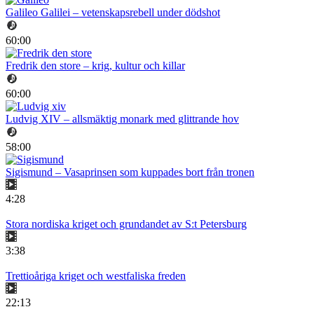
Galileo Galilei – vetenskapsrebell under dödshot
60:00
Fredrik den store – krig, kultur och killar
60:00
Ludvig XIV – allsmäktig monark med glittrande hov
58:00
Sigismund – Vasaprinsen som kuppades bort från tronen
4:28
Stora nordiska kriget och grundandet av S:t Petersburg
3:38
Trettioåriga kriget och westfaliska freden
22:13