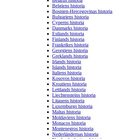
Belarus historia
Belgiens historia
Bosnien-Hercegovinas historia
Bulgariens historia
Cyperns historia
Danmarks historia
Estlands historia
Finlands historia
Frankrikes historia
Georgiens historia
Greklands historia
Irlands historia
Islands historia
Italiens historia
Kosovos historia
Kroatiens historia
Lettlands historia
Liechtensteins historia
Litauens historia
Luxemburgs historia
Maltas historia
Moldaviens historia
Monacos historia
Montenegros historia
Nederländernas historia