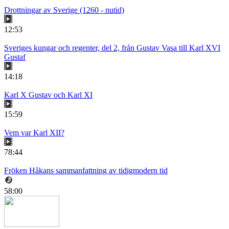
Drottningar av Sverige (1260 - nutid)
12:53
Sveriges kungar och regenter, del 2, från Gustav Vasa till Karl XVI
Gustaf
14:18
Karl X Gustav och Karl XI
15:59
Vem var Karl XII?
78:44
Fröken Håkans sammanfattning av tidigmodern tid
58:00