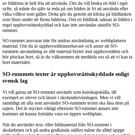
av bilderna är helt fria att använda. Om du vill bruka en bild i eget
syfte, så måste du själv ta reda på om bilden är fri att använda eller
vilka villkor som gäller. Detta gör du genom att klicka på bildlänken
som finns under de flesta bilderna. Om en bildlänk saknas är bilden i
regel upphovsrättsskyddad och kan inte användas utanför SO-
rummet.
SO-rummet ansvarar inte för andras användning av webbplatsens
material. Om du är upphovsrättsinnehavare och anser att SO-
rummets användning av ditt material bryter mot upphovsrätten och
bör plockas bort, så är du välkommen att meddela oss så att vi kan ta
bort materialet.
SO-rummets texter är upphovsrättsskyddade enligt
svensk lag
Vi vill gärna att SO-rummet används som kunskapskälla, till
exempel av elever och lärare i skolundervisningen. Men vi vill
samtidigt att alla som använder SO-rummets texter ska läsa dem på
sajten. Det är mycket viktigt eftersom SO-rummet annars inte
kommer att kunna fortsätta vara en öppen webbplats.
När du använder text- eller bildmaterial från SO-rummet i
skolarbeten och på andra godkända ställen måste du alltid uppge