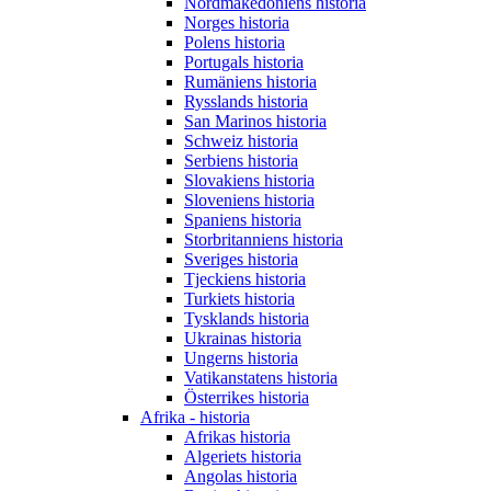
Nordmakedoniens historia
Norges historia
Polens historia
Portugals historia
Rumäniens historia
Rysslands historia
San Marinos historia
Schweiz historia
Serbiens historia
Slovakiens historia
Sloveniens historia
Spaniens historia
Storbritanniens historia
Sveriges historia
Tjeckiens historia
Turkiets historia
Tysklands historia
Ukrainas historia
Ungerns historia
Vatikanstatens historia
Österrikes historia
Afrika - historia
Afrikas historia
Algeriets historia
Angolas historia