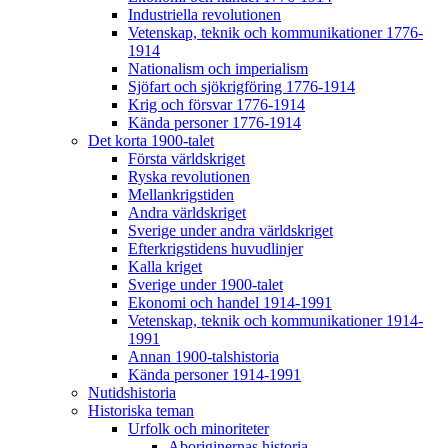
Industriella revolutionen
Vetenskap, teknik och kommunikationer 1776-
1914
Nationalism och imperialism
Sjöfart och sjökrigföring 1776-1914
Krig och försvar 1776-1914
Kända personer 1776-1914
Det korta 1900-talet
Första världskriget
Ryska revolutionen
Mellankrigstiden
Andra världskriget
Sverige under andra världskriget
Efterkrigstidens huvudlinjer
Kalla kriget
Sverige under 1900-talet
Ekonomi och handel 1914-1991
Vetenskap, teknik och kommunikationer 1914-
1991
Annan 1900-talshistoria
Kända personer 1914-1991
Nutidshistoria
Historiska teman
Urfolk och minoriteter
Aboriginernas historia