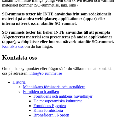
källan! Det måste framgå tydligt vem som skrivit texten och varifrån
materialet kommer (SO-rummet.se, inkl. länk).
SO-rummets texter får INTE användas fritt som redaktionellt
material på andra webbplatser, applikationer (appar) eller
interna nätverk o.s.v. utanför SO-rummet.
SO-rummets texter får heller INTE användas till att prompta
AI-genererat material som presenteras på andra applikationer
(appar), webbplatser eller interna nätverk utanför SO-rummet.
Kontakta oss
om du har frågor.
Kontakta oss
Om du har synpunkter eller frågor så är du välkommen att kontakta
oss på adressen:
info@so-rummet.se
Historia
Människans förhistoria och stenåldern
Forntiden och antiken
Forntidens och antikens huvudlinjer
De mesopotamiska kulturerna
Forntidens Egypten
Kinas fornhistoria
Bronsåldern i Norden