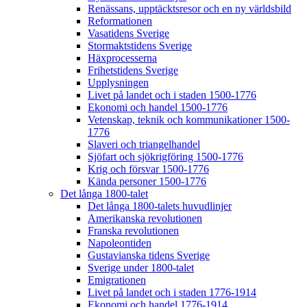
Renässans, upptäcktsresor och en ny världsbild
Reformationen
Vasatidens Sverige
Stormaktstidens Sverige
Häxprocesserna
Frihetstidens Sverige
Upplysningen
Livet på landet och i staden 1500-1776
Ekonomi och handel 1500-1776
Vetenskap, teknik och kommunikationer 1500-
1776
Slaveri och triangelhandel
Sjöfart och sjökrigföring 1500-1776
Krig och försvar 1500-1776
Kända personer 1500-1776
Det långa 1800-talet
Det långa 1800-talets huvudlinjer
Amerikanska revolutionen
Franska revolutionen
Napoleontiden
Gustavianska tidens Sverige
Sverige under 1800-talet
Emigrationen
Livet på landet och i staden 1776-1914
Ekonomi och handel 1776-1914