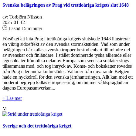
Svenska belägringen av Prag vid trettioåriga krigets slut 1648
av: Torbjörn Nilsson
2025-01-12
Lästid 15 minuter
Försöket att inta Prag i trettioåriga krigets slutskede 1648 illustrerar
en viktig sidoeffekt av den svenska stormaktstiden. Vad som under
belägringen här kallas svenska trupper bestod enbart till mindre del
av svenskar och finländare. I stället dominerade tyska allierade eller
legosoldater från olika delar av Europa som svenska soldater slogs
tillsammans med, och tog intryck av. Konst- och bokskatter rövades
från Prag eller andra kulturstäder. Valloner från nuvarande Belgien
hade en nyckelroll för den svenska järnhanteringen. Allt kan med ett
modernt begrepp kallas europeisering, om än mer våldspräglad än
dagens Europasamverkan...
+ Läs mer
M
Sverige och det trettioåriga kriget