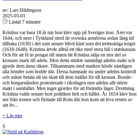
av: Lars Hildingson
2025-03-01
Lästid 7 minuter
Kristina var bara 18 år när hon klev upp på Sveriges tron. Året var
1644, och nere i Tyskland stred de svenska arméerna sedan lång tid
tillbaka (1630) i det som senare blivit känt som det trettioåriga kriget
(1618-1648). Kristina ärvde alltså ett rike med stora hål i statskassan.
Och för att få in pengar till staten lät Kristina sälja en stor del av
kronans mark till adeln. Men detta stärkte samtidigt adelns makt och
gjorde dem ännu rikare. Tillsammans med marken hörde nämligen
alla bönder som bodde där. Dessa hamnade nu under adelns kontroll
och måste betala all sin skatt till dem istället för till kronan. Bonde-
och borgarstånden protesterade i riksdagen mot adelns allt större
makt i samhället. Men inget gjordes för att förändra läget. Drottning
Kristina valde senare bort politiken helt och hållet. År 1654 klev hon
ner från tronen och flyttade till Rom där hon kom att leva resten av
sitt liv...
+ Läs mer
S