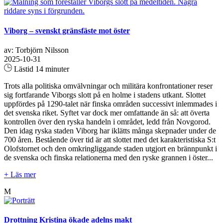
Viborg – svenskt gränsfäste mot öster
av: Torbjörn Nilsson
2025-10-31
Lästid 14 minuter
Trots alla politiska omvälvningar och militära konfrontationer reser
sig fortfarande Viborgs slott på en holme i stadens utkant. Slottet
uppfördes på 1290-talet när finska områden successivt inlemmades i
det svenska riket. Syftet var dock mer omfattande än så: att överta
kontrollen över den ryska handeln i området, ledd från Novgorod.
Den idag ryska staden Viborg har iklätts många skepnader under de
700 åren. Bestående över tid är att slottet med det karakteristiska S:t
Olofstornet och den omkringliggande staden utgjort en brännpunkt i
de svenska och finska relationerna med den ryske grannen i öster...
+ Läs mer
M
Drottning Kristina ökade adelns makt