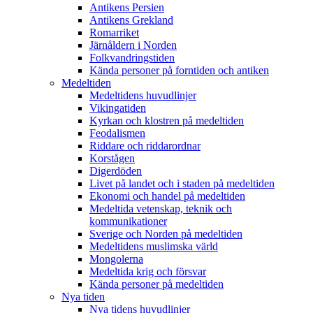
Antikens Persien
Antikens Grekland
Romarriket
Järnåldern i Norden
Folkvandringstiden
Kända personer på forntiden och antiken
Medeltiden
Medeltidens huvudlinjer
Vikingatiden
Kyrkan och klostren på medeltiden
Feodalismen
Riddare och riddarordnar
Korstågen
Digerdöden
Livet på landet och i staden på medeltiden
Ekonomi och handel på medeltiden
Medeltida vetenskap, teknik och
kommunikationer
Sverige och Norden på medeltiden
Medeltidens muslimska värld
Mongolerna
Medeltida krig och försvar
Kända personer på medeltiden
Nya tiden
Nya tidens huvudlinjer