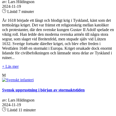
av: Lars Hildingson
2024-11-19
Lästid 7 minuter
År 1618 började ett långt och blodigt krig i Tyskland, känt som det
trettioåriga kriget. Det var främst ett religionskrig mellan katoliker
och protestanter, där den svenske kungen Gustav II Adolf spelade en
viktig roll. Han ledde den moderna svenska armén till några stora
segrar, som slaget vid Breitenfeld, men stupade själv vid Lützen
1632. Sverige fortsatte därefter kriget, och blev efter freden i
Westfalen 1648 en stormakt i Europa. Kriget orsakade dock enormt
lidande för civilbefolkningen och lämnade stora delar av Tyskland i
ruiner...
+ Läs mer
M
Svensk upprustning i början av stormaktstiden
av: Lars Hildingson
2024-11-19
Lästid 11 minuter