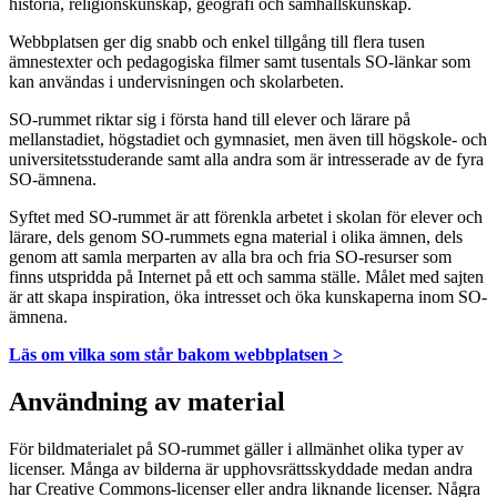
historia, religionskunskap, geografi och samhällskunskap.
Webbplatsen ger dig snabb och enkel tillgång till flera tusen
ämnestexter och pedagogiska filmer samt tusentals SO-länkar som
kan användas i undervisningen och skolarbeten.
SO-rummet riktar sig i första hand till elever och lärare på
mellanstadiet, högstadiet och gymnasiet, men även till högskole- och
universitetsstuderande samt alla andra som är intresserade av de fyra
SO-ämnena.
Syftet med SO-rummet är att förenkla arbetet i skolan för elever och
lärare, dels genom SO-rummets egna material i olika ämnen, dels
genom att samla merparten av alla bra och fria SO-resurser som
finns utspridda på Internet på ett och samma ställe. Målet med sajten
är att skapa inspiration, öka intresset och öka kunskaperna inom SO-
ämnena.
Läs om vilka som står bakom webbplatsen >
Användning av material
För bildmaterialet på SO-rummet gäller i allmänhet olika typer av
licenser. Många av bilderna är upphovsrättsskyddade medan andra
har Creative Commons-licenser eller andra liknande licenser. Några