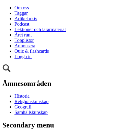
Om oss
Taggar
Artikelarkiv
Podcast
Lektioner och lärarmaterial
Året runt
Topplistor
Annonsera
Quiz & flashcards
Logga in
Ämnesområden
Historia
Religionskunskap
Geografi
Samhällskunskap
Secondary menu