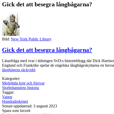
Gick det att besegra långbågarna?
Bild:
New York Public Library
Gick det att besegra långbågarna?
Läsarfråga med svar i tidningen SvD:s historieblogg där Dick Harrison 
England och Frankrike spelar de engelska långbågeskyttarna en huvudro
långbågens räckvidd
.
Kategorier:
Medeltida krig och försvar
Storbritanniens historia
Taggar:
Vapen
Hundraårskriget
Senast uppdaterad: 3 augusti 2023
Spara som favorit