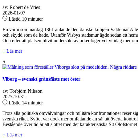
av: Robert de Vries
2026-01-07
Lästid 10 minuter
En varm sommardag 1361 anlände den danske kungen Valdemar Atterdag 
och skydd som de hade. Utanför Visbys stadsmur ägde sedan ett hemskt
Och efter att platsen blivit undersökt av arkeologer vet vi idag me
+ Läs mer
S
Viborg – svenskt gränsfäste mot öster
av: Torbjörn Nilsson
2025-10-31
Lästid 14 minuter
Trots alla politiska omvälvningar och militära konfrontationer reser s
svenska riket. Syftet var dock mer omfattande än så: att överta kont
Bestående över tid är att slottet med det karakteristiska S:t Olofstor
+ Läs mer