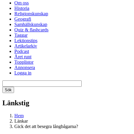
Om oss
Historia
Religionskunskap
Geografi
Samhällskunskap
Quiz & flashcards
Taggar
Lektionstips
Artikelarkiv
Podcast
Året runt
Topplistor
Annonsera
Logga in
Länkstig
Hem
Länkar
Gick det att besegra långbågarna?