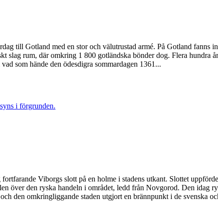
till Gotland med en stor och välutrustad armé. På Gotland fanns inga
 slag rum, där omkring 1 800 gotländska bönder dog. Flera hundra år s
r om vad som hände den ödesdigra sommardagen 1361...
ig fortfarande Viborgs slott på en holme i stadens utkant. Slottet uppför
rollen över den ryska handeln i området, ledd från Novgorod. Den idag r
net och den omkringliggande staden utgjort en brännpunkt i de svenska oc