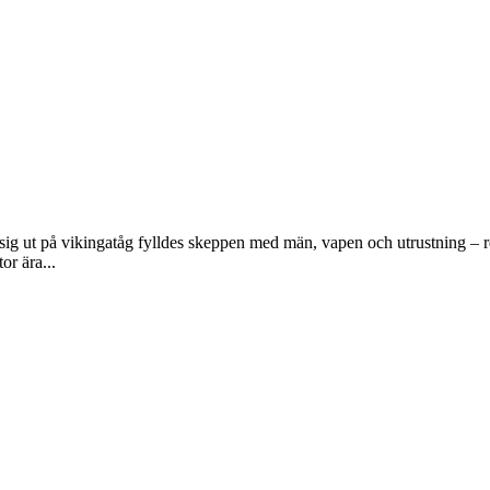
 sig ut på vikingatåg fylldes skeppen med män, vapen och utrustning – r
or ära...