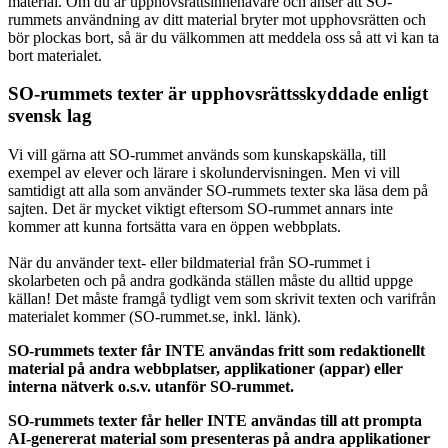
material. Om du är upphovsrättsinnehavare och anser att SO-
rummets användning av ditt material bryter mot upphovsrätten och
bör plockas bort, så är du välkommen att meddela oss så att vi kan ta
bort materialet.
SO-rummets texter är upphovsrättsskyddade enligt
svensk lag
Vi vill gärna att SO-rummet används som kunskapskälla, till
exempel av elever och lärare i skolundervisningen. Men vi vill
samtidigt att alla som använder SO-rummets texter ska läsa dem på
sajten. Det är mycket viktigt eftersom SO-rummet annars inte
kommer att kunna fortsätta vara en öppen webbplats.
När du använder text- eller bildmaterial från SO-rummet i
skolarbeten och på andra godkända ställen måste du alltid uppge
källan! Det måste framgå tydligt vem som skrivit texten och varifrån
materialet kommer (SO-rummet.se, inkl. länk).
SO-rummets texter får INTE användas fritt som redaktionellt
material på andra webbplatser, applikationer (appar) eller
interna nätverk o.s.v. utanför SO-rummet.
SO-rummets texter får heller INTE användas till att prompta
AI-genererat material som presenteras på andra applikationer