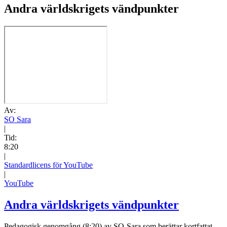
Andra världskrigets vändpunkter
Av:
SO Sara
|
Tid:
8:20
|
Standardlicens för YouTube
|
YouTube
Andra världskrigets vändpunkter
Pedagogisk genomgång (8:20) av SO-Sara som berättar kortfattat