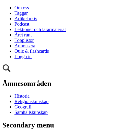
Om oss
Taggar
Artikelarkiv
Podcast
Lektioner och lärarmaterial
Året runt
Topplistor
Annonsera
Quiz & flashcards
Logga in
Ämnesområden
Historia
Religionskunskap
Geografi
Samhällskunskap
Secondary menu