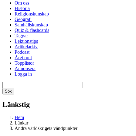
Om oss
Historia
Religionskunskap
Geografi
Samhällskunskap
Quiz & flashcards
Taggar
Lektionstips
Artikelarkiv
Podcast
Året runt
Topplistor
Annonsera
Logga in
Länkstig
Hem
Länkar
Andra världskrigets vändpunkter