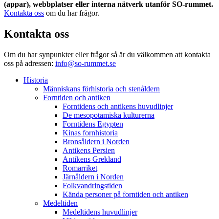
(appar), webbplatser eller interna nätverk utanför SO-rummet.
Kontakta oss
om du har frågor.
Kontakta oss
Om du har synpunkter eller frågor så är du välkommen att kontakta
oss på adressen:
info@so-rummet.se
Historia
Människans förhistoria och stenåldern
Forntiden och antiken
Forntidens och antikens huvudlinjer
De mesopotamiska kulturerna
Forntidens Egypten
Kinas fornhistoria
Bronsåldern i Norden
Antikens Persien
Antikens Grekland
Romarriket
Järnåldern i Norden
Folkvandringstiden
Kända personer på forntiden och antiken
Medeltiden
Medeltidens huvudlinjer