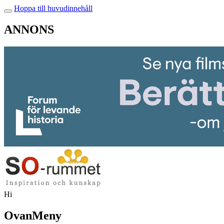
Hoppa till huvudinnehåll
ANNONS
Hi
OvanMeny