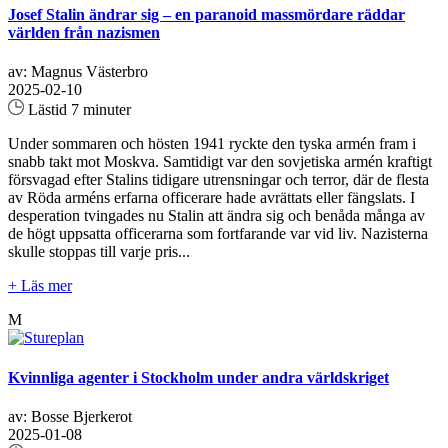
Josef Stalin ändrar sig – en paranoid massmördare räddar
världen från nazismen
av: Magnus Västerbro
2025-02-10
Lästid 7 minuter
Under sommaren och hösten 1941 ryckte den tyska armén fram i
snabb takt mot Moskva. Samtidigt var den sovjetiska armén kraftigt
försvagad efter Stalins tidigare utrensningar och terror, där de flesta
av Röda arméns erfarna officerare hade avrättats eller fängslats. I
desperation tvingades nu Stalin att ändra sig och benåda många av
de högt uppsatta officerarna som fortfarande var vid liv. Nazisterna
skulle stoppas till varje pris...
+ Läs mer
M
Kvinnliga agenter i Stockholm under andra världskriget
av: Bosse Bjerkerot
2025-01-08