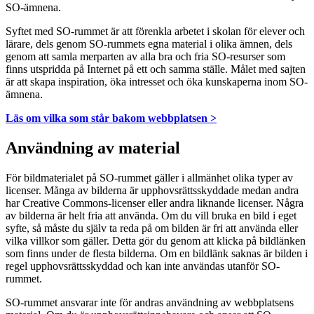
SO-ämnena.
Syftet med SO-rummet är att förenkla arbetet i skolan för elever och
lärare, dels genom SO-rummets egna material i olika ämnen, dels
genom att samla merparten av alla bra och fria SO-resurser som
finns utspridda på Internet på ett och samma ställe. Målet med sajten
är att skapa inspiration, öka intresset och öka kunskaperna inom SO-
ämnena.
Läs om vilka som står bakom webbplatsen >
Användning av material
För bildmaterialet på SO-rummet gäller i allmänhet olika typer av
licenser. Många av bilderna är upphovsrättsskyddade medan andra
har Creative Commons-licenser eller andra liknande licenser. Några
av bilderna är helt fria att använda. Om du vill bruka en bild i eget
syfte, så måste du själv ta reda på om bilden är fri att använda eller
vilka villkor som gäller. Detta gör du genom att klicka på bildlänken
som finns under de flesta bilderna. Om en bildlänk saknas är bilden i
regel upphovsrättsskyddad och kan inte användas utanför SO-
rummet.
SO-rummet ansvarar inte för andras användning av webbplatsens