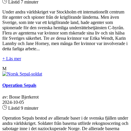
Lästid 7 minuter
Under andra världskriget var Stockholm ett internationellt centrum
för agenter och spioner från de krigförande länderna. Men även
Sverige, som inte var ett krigförande land, hade agenter som
spionerade för den svenska hemliga underrättelsetjänsten C-byrån.
Flera av agenterna var kvinnor som riskerade sina liv och sin hälsa
för Sveriges säkerhet. Tre av dessa kvinnor var Erika Wendt, Karin
Lannby och Jane Horney, men många fler kvinnor var involverade i
detta farliga arbete...
+ Läs mer
M
Operation Sepals
av: Bosse Bjerkerot
2024-10-05
Lästid 9 minuter
Operation Sepals bestod av allierade baser i de svenska fjällen under
andra världskriget. Soldater från baserna utförde rekognoscering och
sabotage inne i det naziockuperade Norge. De allierade baserna