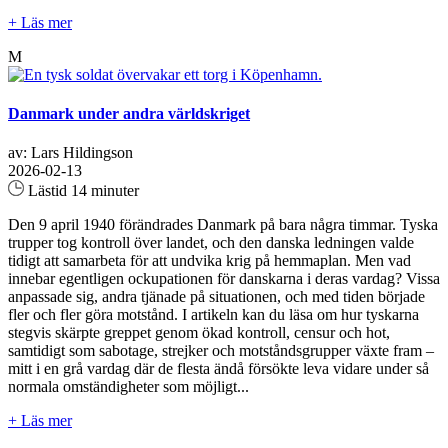
+ Läs mer
M
Danmark under andra världskriget
av: Lars Hildingson
2026-02-13
Lästid 14 minuter
Den 9 april 1940 förändrades Danmark på bara några timmar. Tyska
trupper tog kontroll över landet, och den danska ledningen valde
tidigt att samarbeta för att undvika krig på hemmaplan. Men vad
innebar egentligen ockupationen för danskarna i deras vardag? Vissa
anpassade sig, andra tjänade på situationen, och med tiden började
fler och fler göra motstånd. I artikeln kan du läsa om hur tyskarna
stegvis skärpte greppet genom ökad kontroll, censur och hot,
samtidigt som sabotage, strejker och motståndsgrupper växte fram –
mitt i en grå vardag där de flesta ändå försökte leva vidare under så
normala omständigheter som möjligt...
+ Läs mer