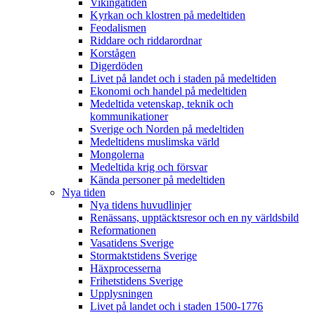
Vikingatiden
Kyrkan och klostren på medeltiden
Feodalismen
Riddare och riddarordnar
Korstågen
Digerdöden
Livet på landet och i staden på medeltiden
Ekonomi och handel på medeltiden
Medeltida vetenskap, teknik och
kommunikationer
Sverige och Norden på medeltiden
Medeltidens muslimska värld
Mongolerna
Medeltida krig och försvar
Kända personer på medeltiden
Nya tiden
Nya tidens huvudlinjer
Renässans, upptäcktsresor och en ny världsbild
Reformationen
Vasatidens Sverige
Stormaktstidens Sverige
Häxprocesserna
Frihetstidens Sverige
Upplysningen
Livet på landet och i staden 1500-1776