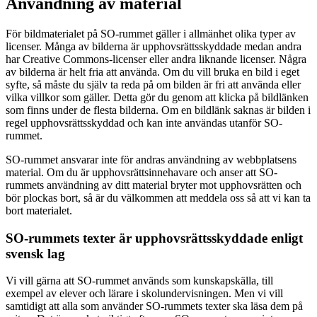
Användning av material
För bildmaterialet på SO-rummet gäller i allmänhet olika typer av
licenser. Många av bilderna är upphovsrättsskyddade medan andra
har Creative Commons-licenser eller andra liknande licenser. Några
av bilderna är helt fria att använda. Om du vill bruka en bild i eget
syfte, så måste du själv ta reda på om bilden är fri att använda eller
vilka villkor som gäller. Detta gör du genom att klicka på bildlänken
som finns under de flesta bilderna. Om en bildlänk saknas är bilden i
regel upphovsrättsskyddad och kan inte användas utanför SO-
rummet.
SO-rummet ansvarar inte för andras användning av webbplatsens
material. Om du är upphovsrättsinnehavare och anser att SO-
rummets användning av ditt material bryter mot upphovsrätten och
bör plockas bort, så är du välkommen att meddela oss så att vi kan ta
bort materialet.
SO-rummets texter är upphovsrättsskyddade enligt
svensk lag
Vi vill gärna att SO-rummet används som kunskapskälla, till
exempel av elever och lärare i skolundervisningen. Men vi vill
samtidigt att alla som använder SO-rummets texter ska läsa dem på