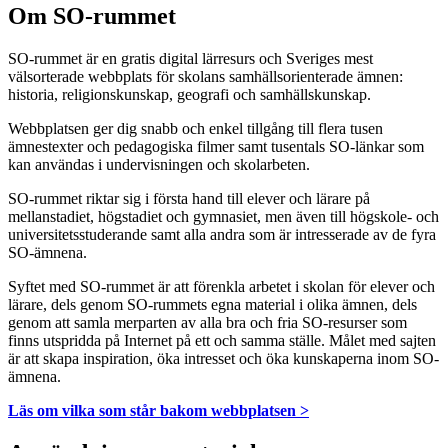
Om SO-rummet
SO-rummet är en gratis digital lärresurs och Sveriges mest
välsorterade webbplats för skolans samhällsorienterade ämnen:
historia, religionskunskap, geografi och samhällskunskap.
Webbplatsen ger dig snabb och enkel tillgång till flera tusen
ämnestexter och pedagogiska filmer samt tusentals SO-länkar som
kan användas i undervisningen och skolarbeten.
SO-rummet riktar sig i första hand till elever och lärare på
mellanstadiet, högstadiet och gymnasiet, men även till högskole- och
universitetsstuderande samt alla andra som är intresserade av de fyra
SO-ämnena.
Syftet med SO-rummet är att förenkla arbetet i skolan för elever och
lärare, dels genom SO-rummets egna material i olika ämnen, dels
genom att samla merparten av alla bra och fria SO-resurser som
finns utspridda på Internet på ett och samma ställe. Målet med sajten
är att skapa inspiration, öka intresset och öka kunskaperna inom SO-
ämnena.
Läs om vilka som står bakom webbplatsen >