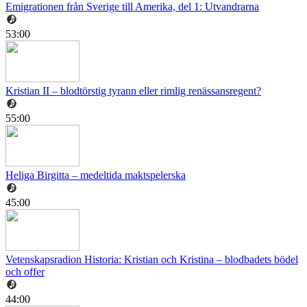
Emigrationen från Sverige till Amerika, del 1: Utvandrarna
53:00
Kristian II – blodtörstig tyrann eller rimlig renässansregent?
55:00
Heliga Birgitta – medeltida maktspelerska
45:00
Vetenskapsradion Historia: Kristian och Kristina – blodbadets bödel
och offer
44:00