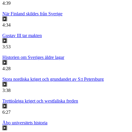
4:39
När Finland skildes från Sverige
4:34
Gustav III tar makten
3:53
Historien om Sveriges äldre lagar
4:28
Stora nordiska kriget och grundandet av S:t Petersburg
3:38
Trettioåriga kriget och westfaliska freden
6:27
Åbo universitets historia