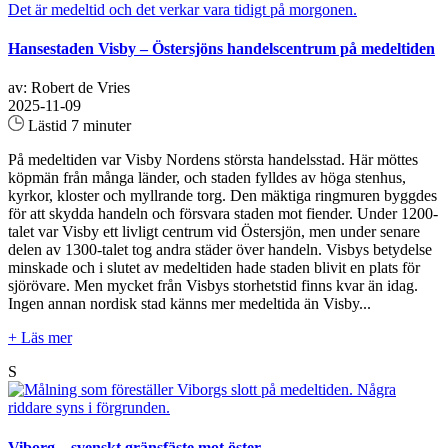
Hansestaden Visby – Östersjöns handelscentrum på medeltiden
av: Robert de Vries
2025-11-09
Lästid 7 minuter
På medeltiden var Visby Nordens största handelsstad. Här möttes
köpmän från många länder, och staden fylldes av höga stenhus,
kyrkor, kloster och myllrande torg. Den mäktiga ringmuren byggdes
för att skydda handeln och försvara staden mot fiender. Under 1200-
talet var Visby ett livligt centrum vid Östersjön, men under senare
delen av 1300-talet tog andra städer över handeln. Visbys betydelse
minskade och i slutet av medeltiden hade staden blivit en plats för
sjörövare. Men mycket från Visbys storhetstid finns kvar än idag.
Ingen annan nordisk stad känns mer medeltida än Visby...
+ Läs mer
S
Viborg – svenskt gränsfäste mot öster