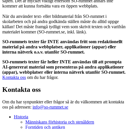
sajten. Det är mycket viktigt eftersom SO-rummet annars inte
kommer att kunna fortsätta vara en öppen webbplats.
När du använder text- eller bildmaterial från SO-rummet i
skolarbeten och på andra godkända ställen måste du alltid uppge
källan! Det måste framgå tydligt vem som skrivit texten och varifrån
materialet kommer (SO-rummet.se, inkl. länk).
SO-rummets texter får INTE användas fritt som redaktionellt
material på andra webbplatser, applikationer (appar) eller
interna nätverk o.s.v. utanför SO-rummet.
SO-rummets texter får heller INTE användas till att prompta
AI-genererat material som presenteras på andra applikationer
(appar), webbplatser eller interna nätverk utanför SO-rummet.
Kontakta oss
om du har frågor.
Kontakta oss
Om du har synpunkter eller frågor så är du välkommen att kontakta
oss på adressen:
info@so-rummet.se
Historia
Människans förhistoria och stenåldern
Forntiden och antiken