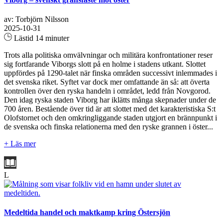
av: Torbjörn Nilsson
2025-10-31
Lästid 14 minuter
Trots alla politiska omvälvningar och militära konfrontationer reser
sig fortfarande Viborgs slott på en holme i stadens utkant. Slottet
uppfördes på 1290-talet när finska områden successivt inlemmades i
det svenska riket. Syftet var dock mer omfattande än så: att överta
kontrollen över den ryska handeln i området, ledd från Novgorod.
Den idag ryska staden Viborg har iklätts många skepnader under de
700 åren. Bestående över tid är att slottet med det karakteristiska S:t
Olofstornet och den omkringliggande staden utgjort en brännpunkt i
de svenska och finska relationerna med den ryske grannen i öster...
+ Läs mer
L
Medeltida handel och maktkamp kring Östersjön