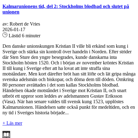
Kalmarunionens tid, del 2: Stockholms blodbad och slutet på
unionen
av: Robert de Vries
2026-01-17
Lästid 6 minuter
Den danske unionskungen Kristian II ville bli erkänd som kung i
Sverige och stärka sin kontroll över handeln i Norden. Efter strider
där Sten Sture den yngre besegrades, kunde danskarna inta
Stockholm hösten 1520. Och i början av november kröntes Kristian
II till kung i Sverige efter att ha lovat att inte straffa sina
motståndare. Men kort därefter bröt han sitt löfte och lät gripa många
svenska adelsmän och biskopar, och döma dem till döden. Omkring
80 personer avrättades i det som kallas Stockholms blodbad.
Händelsen ökade motståndet i Sverige mot Kristian II, och snart
utbröt ett uppror som leddes av adelsmannen Gustav Eriksson
(Vasa). När han senare valdes till svensk kung 1523, upplöstes
Kalmarunionen. Händelsen satte också punkt för medeltiden, och en
ny tid i Sveriges historia började...
+ Läs mer