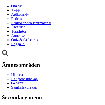
Om oss
Taggar
Artikelarkiv
Podcast
Lektioner och lärarmaterial
Året runt
Topplistor
Annonsera
Quiz & flashcards
Logga in
Ämnesområden
Historia
Religionskunskap
Geografi
Samhällskunskap
Secondary menu