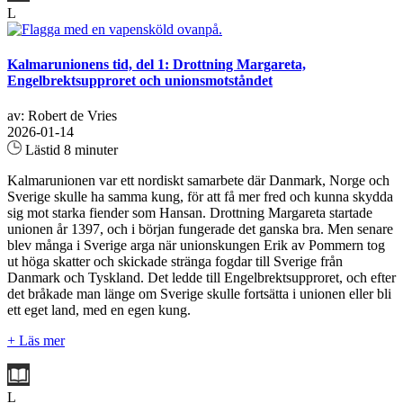
L
Kalmarunionens tid, del 1: Drottning Margareta,
Engelbrektsupproret och unionsmotståndet
av: Robert de Vries
2026-01-14
Lästid 8 minuter
Kalmarunionen var ett nordiskt samarbete där Danmark, Norge och
Sverige skulle ha samma kung, för att få mer fred och kunna skydda
sig mot starka fiender som Hansan. Drottning Margareta startade
unionen år 1397, och i början fungerade det ganska bra. Men senare
blev många i Sverige arga när unionskungen Erik av Pommern tog
ut höga skatter och skickade stränga fogdar till Sverige från
Danmark och Tyskland. Det ledde till Engelbrektsupproret, och efter
det bråkade man länge om Sverige skulle fortsätta i unionen eller bli
ett eget land, med en egen kung.
+ Läs mer
L