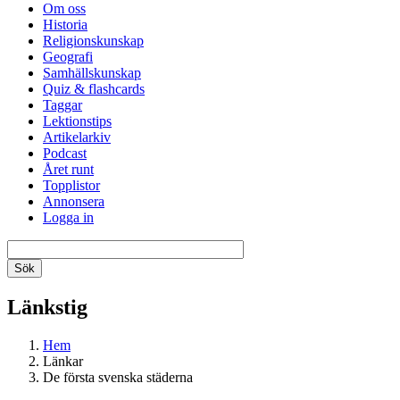
Om oss
Historia
Religionskunskap
Geografi
Samhällskunskap
Quiz & flashcards
Taggar
Lektionstips
Artikelarkiv
Podcast
Året runt
Topplistor
Annonsera
Logga in
Länkstig
Hem
Länkar
De första svenska städerna