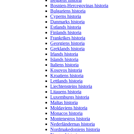
Belgiens historia
Bosnien-Hercegovinas historia
Bulgariens historia
Cyperns historia
Danmarks historia
Estlands historia
Finlands historia
Frankrikes historia
Georgiens historia
Greklands historia
Irlands historia
Islands historia
Italiens historia
Kosovos historia
Kroatiens historia
Lettlands historia
Liechtensteins historia
Litauens historia
Luxemburgs historia
Maltas historia
Moldaviens historia
Monacos historia
Montenegros historia
Nederländernas historia
Nordmakedoniens historia