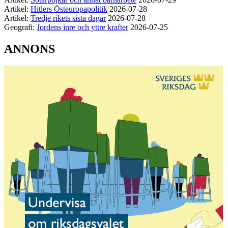
Artikel:
Hitlers Östeuropapolitik
2026-07-28
Artikel:
Tredje rikets sista dagar
2026-07-28
Geografi:
Jordens inre och yttre krafter
2026-07-25
ANNONS