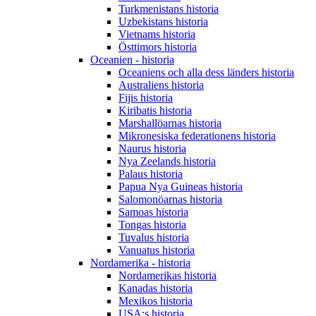
Turkmenistans historia
Uzbekistans historia
Vietnams historia
Östtimors historia
Oceanien - historia
Oceaniens och alla dess länders historia
Australiens historia
Fijis historia
Kiribatis historia
Marshallöarnas historia
Mikronesiska federationens historia
Naurus historia
Nya Zeelands historia
Palaus historia
Papua Nya Guineas historia
Salomonöarnas historia
Samoas historia
Tongas historia
Tuvalus historia
Vanuatus historia
Nordamerika - historia
Nordamerikas historia
Kanadas historia
Mexikos historia
USA:s historia