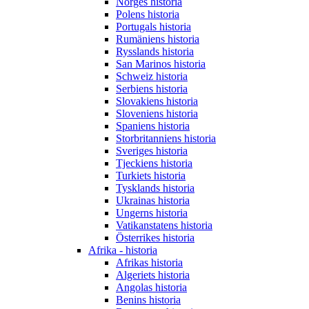
Norges historia
Polens historia
Portugals historia
Rumäniens historia
Rysslands historia
San Marinos historia
Schweiz historia
Serbiens historia
Slovakiens historia
Sloveniens historia
Spaniens historia
Storbritanniens historia
Sveriges historia
Tjeckiens historia
Turkiets historia
Tysklands historia
Ukrainas historia
Ungerns historia
Vatikanstatens historia
Österrikes historia
Afrika - historia
Afrikas historia
Algeriets historia
Angolas historia
Benins historia