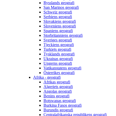
Rysslands geografi
San Marinos geografi
Schweiz geografi
Serbiens geografi
Slovakiens geografi
Sloveniens geografi
Spaniens geografi
Storbritanniens geografi
Sveriges geografi
Tjeckiens geografi
Turkiets geografi
Tysklands geografi
Ukrainas geografi
Ungerns geografi
Vatikanstatens geografi
Österrikes geografi
Afrika - geografi
Afrikas geografi
Algeriets geografi
Angolas geografi
Benins geografi
Botswanas geografi
Burkina Fasos geografi
Burundis geografi
Centralafrikanska republikens geografi