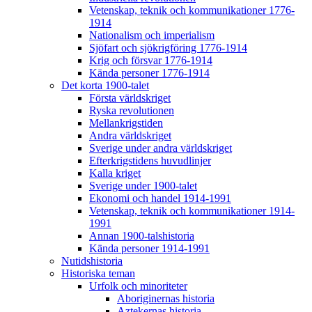
Vetenskap, teknik och kommunikationer 1776-
1914
Nationalism och imperialism
Sjöfart och sjökrigföring 1776-1914
Krig och försvar 1776-1914
Kända personer 1776-1914
Det korta 1900-talet
Första världskriget
Ryska revolutionen
Mellankrigstiden
Andra världskriget
Sverige under andra världskriget
Efterkrigstidens huvudlinjer
Kalla kriget
Sverige under 1900-talet
Ekonomi och handel 1914-1991
Vetenskap, teknik och kommunikationer 1914-
1991
Annan 1900-talshistoria
Kända personer 1914-1991
Nutidshistoria
Historiska teman
Urfolk och minoriteter
Aboriginernas historia
Aztekernas historia