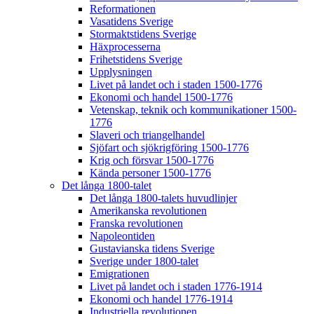
Reformationen
Vasatidens Sverige
Stormaktstidens Sverige
Häxprocesserna
Frihetstidens Sverige
Upplysningen
Livet på landet och i staden 1500-1776
Ekonomi och handel 1500-1776
Vetenskap, teknik och kommunikationer 1500-
1776
Slaveri och triangelhandel
Sjöfart och sjökrigföring 1500-1776
Krig och försvar 1500-1776
Kända personer 1500-1776
Det långa 1800-talet
Det långa 1800-talets huvudlinjer
Amerikanska revolutionen
Franska revolutionen
Napoleontiden
Gustavianska tidens Sverige
Sverige under 1800-talet
Emigrationen
Livet på landet och i staden 1776-1914
Ekonomi och handel 1776-1914
Industriella revolutionen