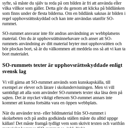
syfte, så måste du själv ta reda på om bilden är fri att använda eller
vilka villkor som gäller. Detta gör du genom att klicka på bildlänken
som finns under de flesta bilderna. Om en bildlänk saknas är bilden i
regel upphovsrättsskyddad och kan inte användas utanför SO-
rummet.
SO-rummet ansvarar inte för andras användning av webbplatsens
material. Om du är upphovsrättsinnehavare och anser att SO-
rummets användning av ditt material bryter mot upphovsrätten och
bör plockas bort, så är du välkommen att meddela oss så att vi kan ta
bort materialet.
SO-rummets texter är upphovsrättsskyddade enligt
svensk lag
Vi vill gärna att SO-rummet används som kunskapskälla, till
exempel av elever och lärare i skolundervisningen. Men vi vill
samtidigt att alla som använder SO-rummets texter ska läsa dem på
sajten. Det är mycket viktigt eftersom SO-rummet annars inte
kommer att kunna fortsätta vara en öppen webbplats.
När du använder text- eller bildmaterial från SO-rummet i
skolarbeten och på andra godkända ställen måste du alltid uppge
källan! Det måste framgå tydligt vem som skrivit texten och varifrån