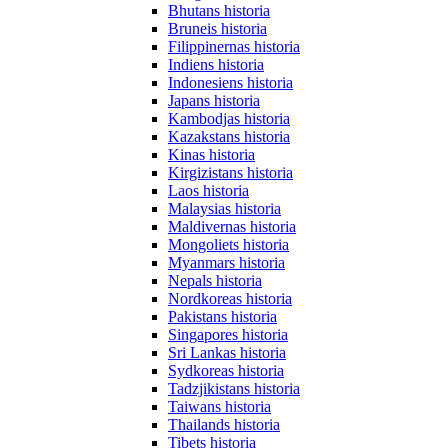
Bhutans historia
Bruneis historia
Filippinernas historia
Indiens historia
Indonesiens historia
Japans historia
Kambodjas historia
Kazakstans historia
Kinas historia
Kirgizistans historia
Laos historia
Malaysias historia
Maldivernas historia
Mongoliets historia
Myanmars historia
Nepals historia
Nordkoreas historia
Pakistans historia
Singapores historia
Sri Lankas historia
Sydkoreas historia
Tadzjikistans historia
Taiwans historia
Thailands historia
Tibets historia