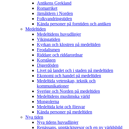
Antikens Grekland
Romarriket
Järnåldern i Norden
Folkvandringstiden
Kända personer på forntiden och antiken
Medeltiden
Medeltidens huvudlinjer
Vikingatiden
Kyrkan och klostren på medeltiden
Feodalismen
Riddare och riddarordnar
Korstågen
Digerdöden
Livet på landet och i staden på medeltiden
Ekonomi och handel på medeltiden
Medeltida vetenskap, teknik och
kommunikationer
Sverige och Norden på medeltiden
Medeltidens muslimska värld
Mongolerna
Medeltida krig och försvar
Kända personer på medeltiden
Nya tiden
Nya tidens huvudlinjer
Renässans, upptäcktsresor och en ny världsbild