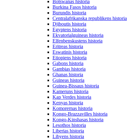
Botswanas historia
Burkina Fasos historia
Burundis historia
Centralafrikanska republikens historia
Djiboutis historia
Egyptens historia
Ekvatorialguineas historia
Elfenbenskustens historia
Eritreas historia
Eswatinis historia
Etiopiens historia
Gabons historia
Gambias historia
Ghanas historia
Guineas historia
Guinea-Bissaus historia
Kameruns historia
Kap Verdes historia
Kenyas historia
Komorernas historia
Kongo-Brazzavilles historia
Kongo-Kinshasas historia
Lesothos historia
Liberias historia
Libyens historia