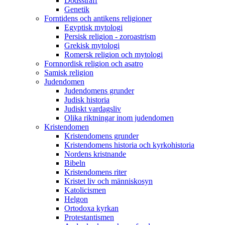
Dödsstraff
Genetik
Forntidens och antikens religioner
Egyptisk mytologi
Persisk religion - zoroastrism
Grekisk mytologi
Romersk religion och mytologi
Fornnordisk religion och asatro
Samisk religion
Judendomen
Judendomens grunder
Judisk historia
Judiskt vardagsliv
Olika riktningar inom judendomen
Kristendomen
Kristendomens grunder
Kristendomens historia och kyrkohistoria
Nordens kristnande
Bibeln
Kristendomens riter
Kristet liv och människosyn
Katolicismen
Helgon
Ortodoxa kyrkan
Protestantismen