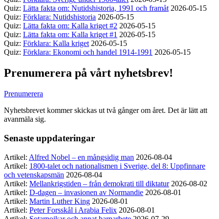
Quiz:
Lätta fakta om: Nutidshistoria, 1991 och framåt
2026-05-15
Quiz:
Förklara: Nutidshistoria
2026-05-15
Quiz:
Lätta fakta om: Kalla kriget #2
2026-05-15
Quiz:
Lätta fakta om: Kalla kriget #1
2026-05-15
Quiz:
Förklara: Kalla kriget
2026-05-15
Quiz:
Förklara: Ekonomi och handel 1914-1991
2026-05-15
Prenumerera på vårt nyhetsbrev!
Prenumerera
Nyhetsbrevet kommer skickas ut två gånger om året. Det är lätt att
avanmäla sig.
Senaste uppdateringar
Artikel:
Alfred Nobel – en mångsidig man
2026-08-04
Artikel:
1800-talet och nationalismen i Sverige, del 8: Uppfinnare
och vetenskapsmän
2026-08-04
Artikel:
Mellankrigstiden – från demokrati till diktatur
2026-08-02
Artikel:
D-dagen – invasionen av Normandie
2026-08-01
Artikel:
Martin Luther King
2026-08-01
Artikel:
Peter Forsskål i Arabia Felix
2026-08-01
Artikel:
Sotarpojkar och annat barnarbete
2026-07-29