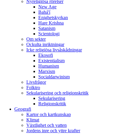
Nyreligiösa rörelser
New Age
Bahá'í
Enighetskyrkan
Hare Krishna
Satanism
Scientologi
Om sekter
Ockulta inriktningar
Icke religiösa livsåskådningar
Ekosofi
Existentialism
Humanism
Marxism
Socialdarwinism
Livsfrågor
Folktro
Sekularisering och religionskritik
Sekularisering
Religionskritik
Geografi
Kartor och kartkunskap
Klimat
Växtlighet och vatten
Jordens inre och yttre krafter