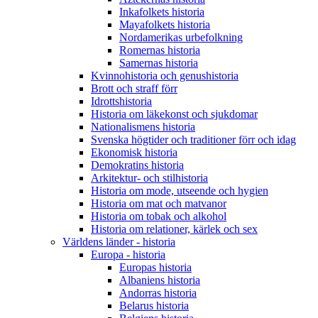
Inkafolkets historia
Mayafolkets historia
Nordamerikas urbefolkning
Romernas historia
Samernas historia
Kvinnohistoria och genushistoria
Brott och straff förr
Idrottshistoria
Historia om läkekonst och sjukdomar
Nationalismens historia
Svenska högtider och traditioner förr och idag
Ekonomisk historia
Demokratins historia
Arkitektur- och stilhistoria
Historia om mode, utseende och hygien
Historia om mat och matvanor
Historia om tobak och alkohol
Historia om relationer, kärlek och sex
Världens länder - historia
Europa - historia
Europas historia
Albaniens historia
Andorras historia
Belarus historia