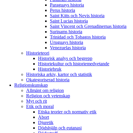
Paraguays historia
Perus historia
Saint Kitts och Nevis historia
Saint Lucias historia
Saint Vincent och Grenadinernas historia
Surinams historia
Trinidad och Tobagos historia
Uruguays historia
Venezuelas historia
Historieteori
Historisk analys och begrepp
Historiekultur och historiemedvetande
Historiebruk
Historiska arkiv, kartor och statistik
Okategoriserad historia
Religionskunskap
Allmänt om religion
Religion och vetenskap
Myt och rit
Etik och moral
Etiska teorier och normativ etik
Abort
Djuretik
Dödshjälp och eutanasi