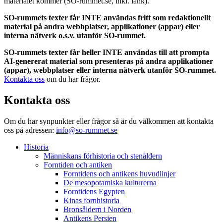
materialet kommer (SO-rummet.se, inkl. länk).
SO-rummets texter får INTE användas fritt som redaktionellt
material på andra webbplatser, applikationer (appar) eller
interna nätverk o.s.v. utanför SO-rummet.
SO-rummets texter får heller INTE användas till att prompta
AI-genererat material som presenteras på andra applikationer
(appar), webbplatser eller interna nätverk utanför SO-rummet.
Kontakta oss
om du har frågor.
Kontakta oss
Om du har synpunkter eller frågor så är du välkommen att kontakta
oss på adressen:
info@so-rummet.se
Historia
Människans förhistoria och stenåldern
Forntiden och antiken
Forntidens och antikens huvudlinjer
De mesopotamiska kulturerna
Forntidens Egypten
Kinas fornhistoria
Bronsåldern i Norden
Antikens Persien