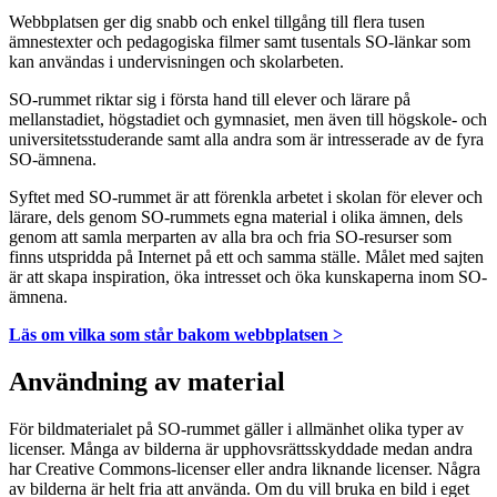
Webbplatsen ger dig snabb och enkel tillgång till flera tusen
ämnestexter och pedagogiska filmer samt tusentals SO-länkar som
kan användas i undervisningen och skolarbeten.
SO-rummet riktar sig i första hand till elever och lärare på
mellanstadiet, högstadiet och gymnasiet, men även till högskole- och
universitetsstuderande samt alla andra som är intresserade av de fyra
SO-ämnena.
Syftet med SO-rummet är att förenkla arbetet i skolan för elever och
lärare, dels genom SO-rummets egna material i olika ämnen, dels
genom att samla merparten av alla bra och fria SO-resurser som
finns utspridda på Internet på ett och samma ställe. Målet med sajten
är att skapa inspiration, öka intresset och öka kunskaperna inom SO-
ämnena.
Läs om vilka som står bakom webbplatsen >
Användning av material
För bildmaterialet på SO-rummet gäller i allmänhet olika typer av
licenser. Många av bilderna är upphovsrättsskyddade medan andra
har Creative Commons-licenser eller andra liknande licenser. Några
av bilderna är helt fria att använda. Om du vill bruka en bild i eget