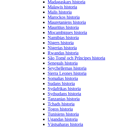
Madagaskars historia
Malawis historia
Malis historia
Marockos historia
Mauretaniens historia
Mauritius historia
Moçambiques historia
Namibias historia
Nigers historia
Nigerias historia
Rwandas historia
São Tomé och Príncipes historia
Senegals historia
Seychellernas historia
Sierra Leones historia
Somalias historia
Sudans historia
Sydafrikas historia
Sydsudans historia
Tanzanias historia
Tchads historia
Togos historia
Tunisiens historia
Ugandas historia
Västsaharas historia