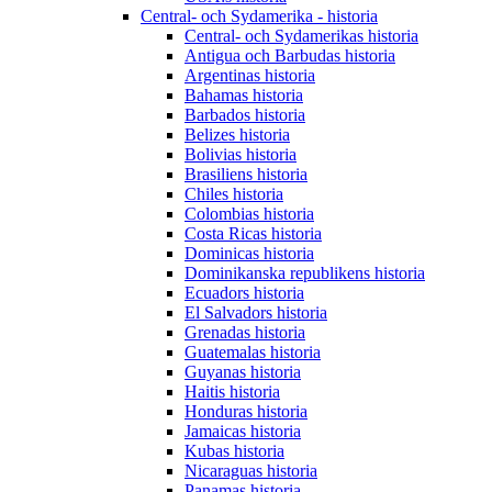
Central- och Sydamerika - historia
Central- och Sydamerikas historia
Antigua och Barbudas historia
Argentinas historia
Bahamas historia
Barbados historia
Belizes historia
Bolivias historia
Brasiliens historia
Chiles historia
Colombias historia
Costa Ricas historia
Dominicas historia
Dominikanska republikens historia
Ecuadors historia
El Salvadors historia
Grenadas historia
Guatemalas historia
Guyanas historia
Haitis historia
Honduras historia
Jamaicas historia
Kubas historia
Nicaraguas historia
Panamas historia