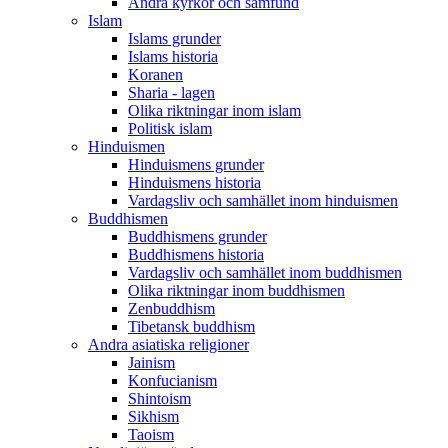
Andra kyrkor och samfund
Islam
Islams grunder
Islams historia
Koranen
Sharia - lagen
Olika riktningar inom islam
Politisk islam
Hinduismen
Hinduismens grunder
Hinduismens historia
Vardagsliv och samhället inom hinduismen
Buddhismen
Buddhismens grunder
Buddhismens historia
Vardagsliv och samhället inom buddhismen
Olika riktningar inom buddhismen
Zenbuddhism
Tibetansk buddhism
Andra asiatiska religioner
Jainism
Konfucianism
Shintoism
Sikhism
Taoism