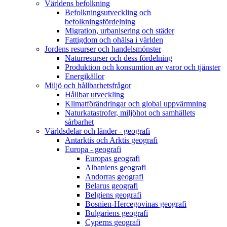
Världens befolkning
Befolkningsutveckling och
befolkningsfördelning
Migration, urbanisering och städer
Fattigdom och ohälsa i världen
Jordens resurser och handelsmönster
Naturresurser och dess fördelning
Produktion och konsumtion av varor och tjänster
Energikällor
Miljö och hållbarhetsfrågor
Hållbar utveckling
Klimatförändringar och global uppvärmning
Naturkatastrofer, miljöhot och samhällets
sårbarhet
Världsdelar och länder - geografi
Antarktis och Arktis geografi
Europa - geografi
Europas geografi
Albaniens geografi
Andorras geografi
Belarus geografi
Belgiens geografi
Bosnien-Hercegovinas geografi
Bulgariens geografi
Cyperns geografi