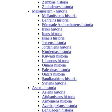
Zambias historia
Zimbabwes historia
Mellanöstern - historia
Mellanösterns historia
Bahrains historia
Förenade Arabemiratens historia
Iraks historia
Irans historia
Israels historia
Jemens historia
Jordaniens historia
Kurdernas historia
Kuwaits historia
Libanons historia
Omans historia
Palestinas historia
Qatars historia
Saudiarabiens historia
Syriens historia
Asien - historia
Asiens historia
Afghanistans historia
Armeniens historia
Azerbajdzjans historia
Bangladesh historia