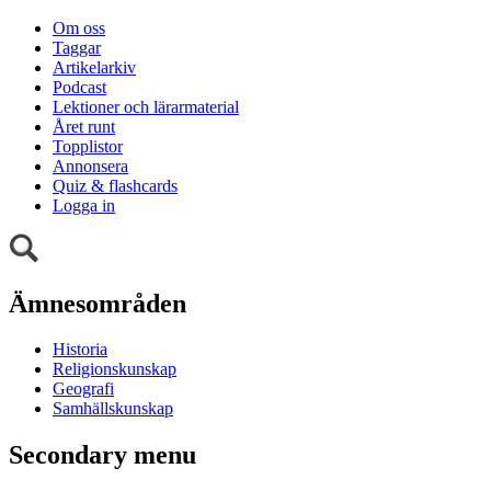
Om oss
Taggar
Artikelarkiv
Podcast
Lektioner och lärarmaterial
Året runt
Topplistor
Annonsera
Quiz & flashcards
Logga in
Ämnesområden
Historia
Religionskunskap
Geografi
Samhällskunskap
Secondary menu