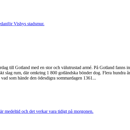
till Gotland med en stor och välutrustad armé. På Gotland fanns inga
 slag rum, där omkring 1 800 gotländska bönder dog. Flera hundra år s
r om vad som hände den ödesdigra sommardagen 1361...