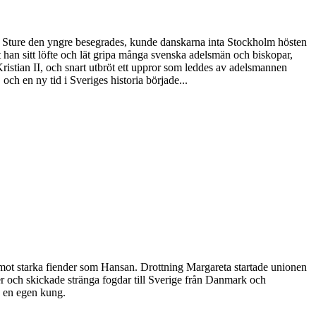
ten Sture den yngre besegrades, kunde danskarna inta Stockholm hösten
öt han sitt löfte och lät gripa många svenska adelsmän och biskopar,
stian II, och snart utbröt ett uppror som leddes av adelsmannen
h en ny tid i Sveriges historia började...
mot starka fiender som Hansan. Drottning Margareta startade unionen
r och skickade stränga fogdar till Sverige från Danmark och
d en egen kung.