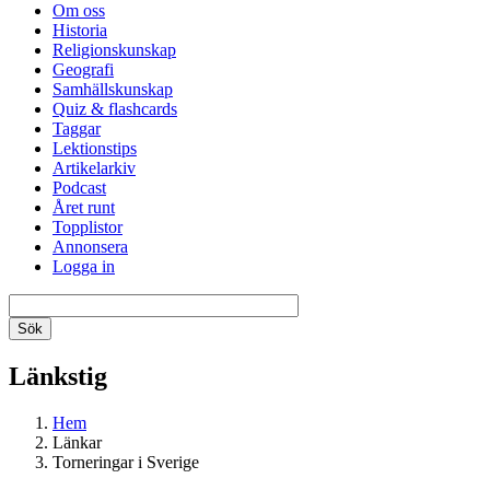
Om oss
Historia
Religionskunskap
Geografi
Samhällskunskap
Quiz & flashcards
Taggar
Lektionstips
Artikelarkiv
Podcast
Året runt
Topplistor
Annonsera
Logga in
Länkstig
Hem
Länkar
Torneringar i Sverige