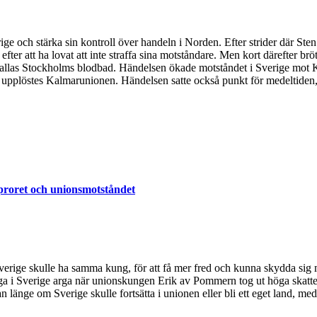
ige och stärka sin kontroll över handeln i Norden. Efter strider där S
efter att ha lovat att inte straffa sina motståndare. Men kort därefter br
allas Stockholms blodbad. Händelsen ökade motståndet i Sverige mot Kri
upplöstes Kalmarunionen. Händelsen satte också punkt för medeltiden, oc
proret och unionsmotståndet
rige skulle ha samma kung, för att få mer fred och kunna skydda sig 
ga i Sverige arga när unionskungen Erik av Pommern tog ut höga skatte
n länge om Sverige skulle fortsätta i unionen eller bli ett eget land, me