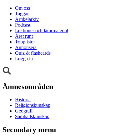
Om oss
Taggar
Artikelarkiv
Podcast
Lektioner och lärarmaterial
Året runt
Topplistor
Annonsera
Quiz & flashcards
Logga in
Ämnesområden
Historia
Religionskunskap
Geografi
Samhällskunskap
Secondary menu