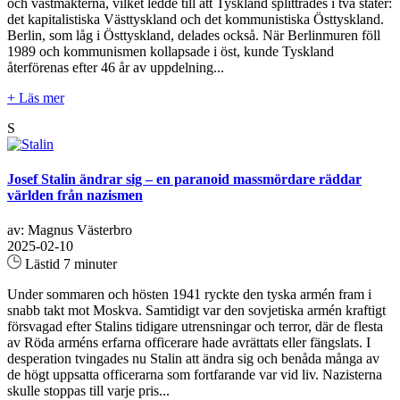
och västmakterna, vilket ledde till att Tyskland splittrades i två stater:
det kapitalistiska Västtyskland och det kommunistiska Östtyskland.
Berlin, som låg i Östtyskland, delades också. När Berlinmuren föll
1989 och kommunismen kollapsade i öst, kunde Tyskland
återförenas efter 46 år av uppdelning...
+ Läs mer
S
Josef Stalin ändrar sig – en paranoid massmördare räddar
världen från nazismen
av: Magnus Västerbro
2025-02-10
Lästid 7 minuter
Under sommaren och hösten 1941 ryckte den tyska armén fram i
snabb takt mot Moskva. Samtidigt var den sovjetiska armén kraftigt
försvagad efter Stalins tidigare utrensningar och terror, där de flesta
av Röda arméns erfarna officerare hade avrättats eller fängslats. I
desperation tvingades nu Stalin att ändra sig och benåda många av
de högt uppsatta officerarna som fortfarande var vid liv. Nazisterna
skulle stoppas till varje pris...