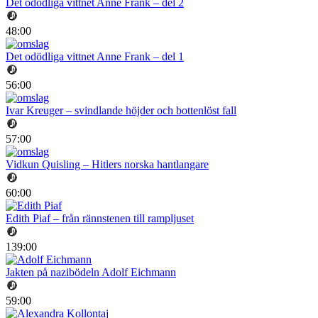
Det odödliga vittnet Anne Frank – del 2
48:00
Det odödliga vittnet Anne Frank – del 1
56:00
Ivar Kreuger – svindlande höjder och bottenlöst fall
57:00
Vidkun Quisling – Hitlers norska hantlangare
60:00
Edith Piaf – från rännstenen till rampljuset
139:00
Jakten på nazibödeln Adolf Eichmann
59:00