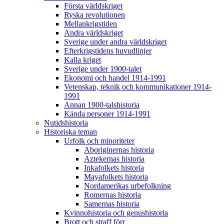
Första världskriget
Ryska revolutionen
Mellankrigstiden
Andra världskriget
Sverige under andra världskriget
Efterkrigstidens huvudlinjer
Kalla kriget
Sverige under 1900-talet
Ekonomi och handel 1914-1991
Vetenskap, teknik och kommunikationer 1914-
1991
Annan 1900-talshistoria
Kända personer 1914-1991
Nutidshistoria
Historiska teman
Urfolk och minoriteter
Aboriginernas historia
Aztekernas historia
Inkafolkets historia
Mayafolkets historia
Nordamerikas urbefolkning
Romernas historia
Samernas historia
Kvinnohistoria och genushistoria
Brott och straff förr