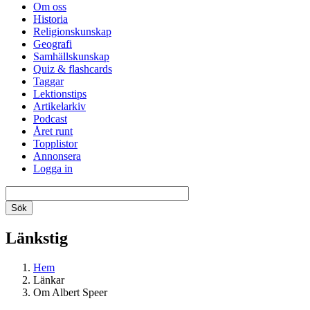
Om oss
Historia
Religionskunskap
Geografi
Samhällskunskap
Quiz & flashcards
Taggar
Lektionstips
Artikelarkiv
Podcast
Året runt
Topplistor
Annonsera
Logga in
Länkstig
Hem
Länkar
Om Albert Speer