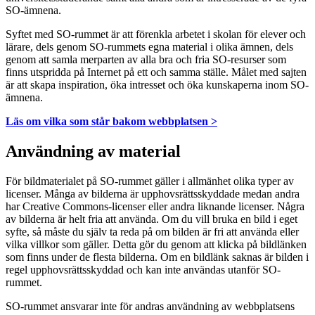
SO-ämnena.
Syftet med SO-rummet är att förenkla arbetet i skolan för elever och
lärare, dels genom SO-rummets egna material i olika ämnen, dels
genom att samla merparten av alla bra och fria SO-resurser som
finns utspridda på Internet på ett och samma ställe. Målet med sajten
är att skapa inspiration, öka intresset och öka kunskaperna inom SO-
ämnena.
Läs om vilka som står bakom webbplatsen >
Användning av material
För bildmaterialet på SO-rummet gäller i allmänhet olika typer av
licenser. Många av bilderna är upphovsrättsskyddade medan andra
har Creative Commons-licenser eller andra liknande licenser. Några
av bilderna är helt fria att använda. Om du vill bruka en bild i eget
syfte, så måste du själv ta reda på om bilden är fri att använda eller
vilka villkor som gäller. Detta gör du genom att klicka på bildlänken
som finns under de flesta bilderna. Om en bildlänk saknas är bilden i
regel upphovsrättsskyddad och kan inte användas utanför SO-
rummet.
SO-rummet ansvarar inte för andras användning av webbplatsens