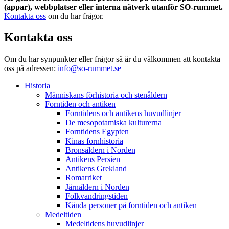
(appar), webbplatser eller interna nätverk utanför SO-rummet.
Kontakta oss
om du har frågor.
Kontakta oss
Om du har synpunkter eller frågor så är du välkommen att kontakta
oss på adressen:
info@so-rummet.se
Historia
Människans förhistoria och stenåldern
Forntiden och antiken
Forntidens och antikens huvudlinjer
De mesopotamiska kulturerna
Forntidens Egypten
Kinas fornhistoria
Bronsåldern i Norden
Antikens Persien
Antikens Grekland
Romarriket
Järnåldern i Norden
Folkvandringstiden
Kända personer på forntiden och antiken
Medeltiden
Medeltidens huvudlinjer