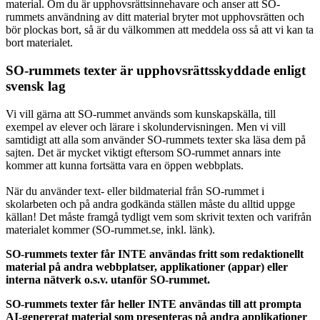
material. Om du är upphovsrättsinnehavare och anser att SO-
rummets användning av ditt material bryter mot upphovsrätten och
bör plockas bort, så är du välkommen att meddela oss så att vi kan ta
bort materialet.
SO-rummets texter är upphovsrättsskyddade enligt
svensk lag
Vi vill gärna att SO-rummet används som kunskapskälla, till
exempel av elever och lärare i skolundervisningen. Men vi vill
samtidigt att alla som använder SO-rummets texter ska läsa dem på
sajten. Det är mycket viktigt eftersom SO-rummet annars inte
kommer att kunna fortsätta vara en öppen webbplats.
När du använder text- eller bildmaterial från SO-rummet i
skolarbeten och på andra godkända ställen måste du alltid uppge
källan! Det måste framgå tydligt vem som skrivit texten och varifrån
materialet kommer (SO-rummet.se, inkl. länk).
SO-rummets texter får INTE användas fritt som redaktionellt
material på andra webbplatser, applikationer (appar) eller
interna nätverk o.s.v. utanför SO-rummet.
SO-rummets texter får heller INTE användas till att prompta
AI-genererat material som presenteras på andra applikationer