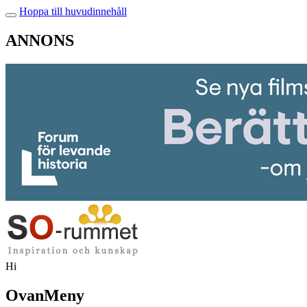
Hoppa till huvudinnehåll
ANNONS
Hi
OvanMeny