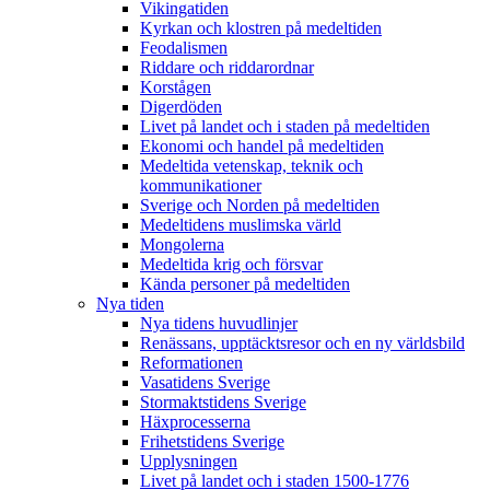
Vikingatiden
Kyrkan och klostren på medeltiden
Feodalismen
Riddare och riddarordnar
Korstågen
Digerdöden
Livet på landet och i staden på medeltiden
Ekonomi och handel på medeltiden
Medeltida vetenskap, teknik och
kommunikationer
Sverige och Norden på medeltiden
Medeltidens muslimska värld
Mongolerna
Medeltida krig och försvar
Kända personer på medeltiden
Nya tiden
Nya tidens huvudlinjer
Renässans, upptäcktsresor och en ny världsbild
Reformationen
Vasatidens Sverige
Stormaktstidens Sverige
Häxprocesserna
Frihetstidens Sverige
Upplysningen
Livet på landet och i staden 1500-1776