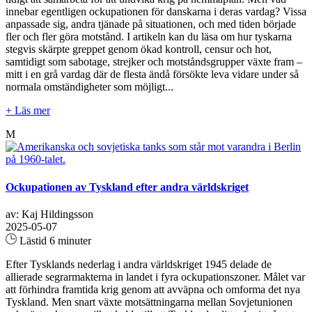
innebar egentligen ockupationen för danskarna i deras vardag? Vissa
anpassade sig, andra tjänade på situationen, och med tiden började
fler och fler göra motstånd. I artikeln kan du läsa om hur tyskarna
stegvis skärpte greppet genom ökad kontroll, censur och hot,
samtidigt som sabotage, strejker och motståndsgrupper växte fram –
mitt i en grå vardag där de flesta ändå försökte leva vidare under så
normala omständigheter som möjligt...
+ Läs mer
M
Ockupationen av Tyskland efter andra världskriget
av: Kaj Hildingsson
2025-05-07
Lästid 6 minuter
Efter Tysklands nederlag i andra världskriget 1945 delade de
allierade segrarmakterna in landet i fyra ockupationszoner. Målet var
att förhindra framtida krig genom att avväpna och omforma det nya
Tyskland. Men snart växte motsättningarna mellan Sovjetunionen