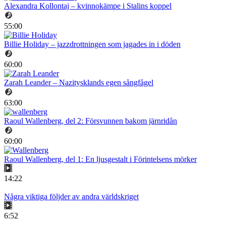
Alexandra Kollontaj – kvinnokämpe i Stalins koppel
55:00
Billie Holiday – jazzdrottningen som jagades in i döden
60:00
Zarah Leander – Nazitysklands egen sångfågel
63:00
Raoul Wallenberg, del 2: Försvunnen bakom järnridån
60:00
Raoul Wallenberg, del 1: En ljusgestalt i Förintelsens mörker
14:22
Några viktiga följder av andra världskriget
6:52