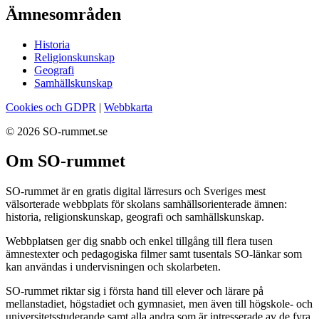
Ämnesområden
Historia
Religionskunskap
Geografi
Samhällskunskap
Cookies och GDPR
|
Webbkarta
© 2026 SO-rummet.se
Om SO-rummet
SO-rummet är en gratis digital lärresurs och Sveriges mest
välsorterade webbplats för skolans samhällsorienterade ämnen:
historia, religionskunskap, geografi och samhällskunskap.
Webbplatsen ger dig snabb och enkel tillgång till flera tusen
ämnestexter och pedagogiska filmer samt tusentals SO-länkar som
kan användas i undervisningen och skolarbeten.
SO-rummet riktar sig i första hand till elever och lärare på
mellanstadiet, högstadiet och gymnasiet, men även till högskole- och
universitetsstuderande samt alla andra som är intresserade av de fyra