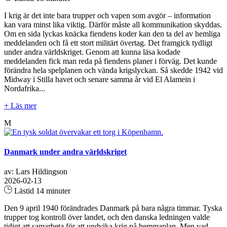
I krig är det inte bara trupper och vapen som avgör – information
kan vara minst lika viktig. Därför måste all kommunikation skyddas.
Om en sida lyckas knäcka fiendens koder kan den ta del av hemliga
meddelanden och få ett stort militärt övertag. Det framgick tydligt
under andra världskriget. Genom att kunna läsa kodade
meddelanden fick man reda på fiendens planer i förväg. Det kunde
förändra hela spelplanen och vända krigslyckan. Så skedde 1942 vid
Midway i Stilla havet och senare samma år vid El Alamein i
Nordafrika...
+ Läs mer
M
Danmark under andra världskriget
av: Lars Hildingson
2026-02-13
Lästid 14 minuter
Den 9 april 1940 förändrades Danmark på bara några timmar. Tyska
trupper tog kontroll över landet, och den danska ledningen valde
tidigt att samarbeta för att undvika krig på hemmaplan. Men vad