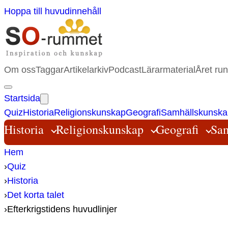
Hoppa till huvudinnehåll
Om oss
Taggar
Artikelarkiv
Podcast
Lärarmaterial
Året run
Startsida
Quiz
Historia
Religionskunskap
Geografi
Samhällskunska
Historia
Religionskunskap
Geografi
Sam
Hem
›
Quiz
›
Historia
›
Det korta talet
›
Efterkrigstidens huvudlinjer