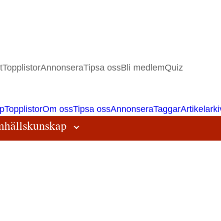
t
Topplistor
Annonsera
Tipsa oss
Bli medlem
Quiz
p
Topplistor
Om oss
Tipsa oss
Annonsera
Taggar
Artikelarki
hällskunskap