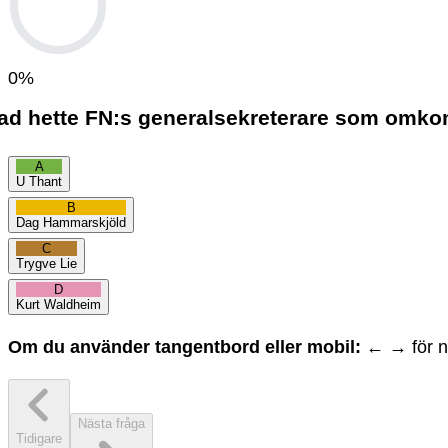
0
%
ad hette FN:s generalsekreterare som omko
A
U Thant
B
Dag Hammarskjöld
C
Trygve Lie
D
Kurt Waldheim
Om du använder tangentbord eller mobil:
← → för na
Nästa fråga
Tidigare