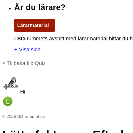
Är du lärare?
Lärarmaterial
I
S
O
-rummets avsnitt med lärarmaterial hittar du h
+ Visa sida
< Tillbaka till: Quiz
Hi
L
©
2026
SO-rummet.se