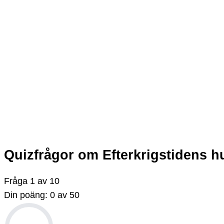
Quizfrågor om Efterkrigstidens h
Fråga
1
av
10
Din poäng:
0
av
50