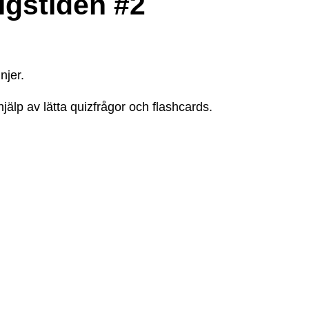
igstiden #2
njer
.
jälp av lätta quizfrågor och flashcards.