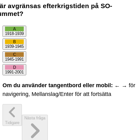
är avgränsas efterkrigstiden på SO-
ummet?
A
1918-1939
B
1939-1945
C
1945-1991
D
1991-2001
Om du använder tangentbord eller mobil:
← → för
navigering, Mellanslag/Enter för att fortsätta
Nästa fråga
Tidigare