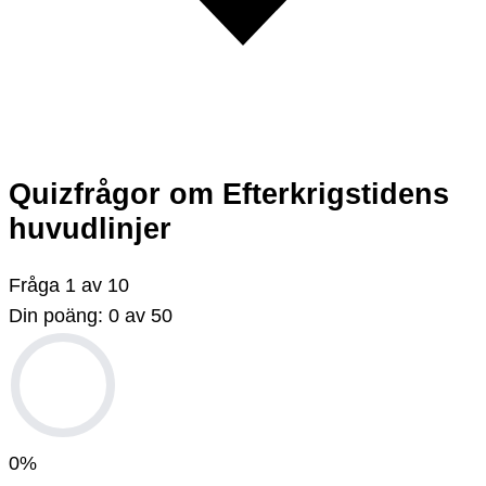
Quizfrågor om Efterkrigstidens
huvudlinjer
Fråga
1
av
10
Din poäng:
0
av
50
0
%