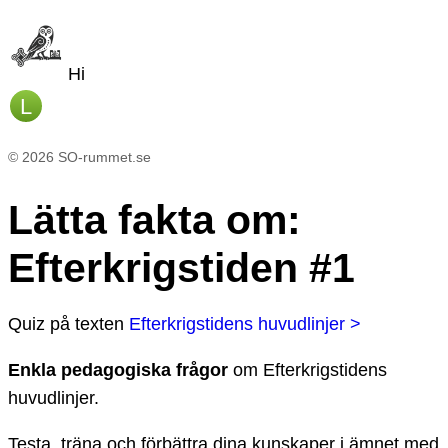
Hi
L
©
2026
SO-rummet.se
Lätta fakta om
:
Efterkrigstiden #1
Quiz
på texten
Efterkrigstidens huvudlinjer >
Enkla pedagogiska frågor
om
Efterkrigstidens
huvudlinjer
.
Testa, träna och förbättra dina kunskaper i ämnet med